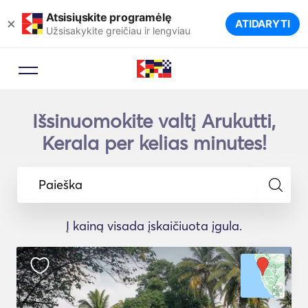
Atsisiųskite programėlę
×
ATIDARYTI
Užsisakykite greičiau ir lengviau
Išsinuomokite valtį Arukutti,
Kerala per kelias minutes!
Paieška
Į kainą visada įskaičiuota įgula.