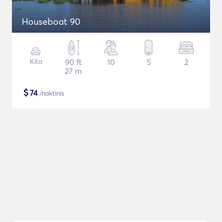
Houseboat 90
Kita
90 ft
10
5
2
27 m
$
74
/naktinis