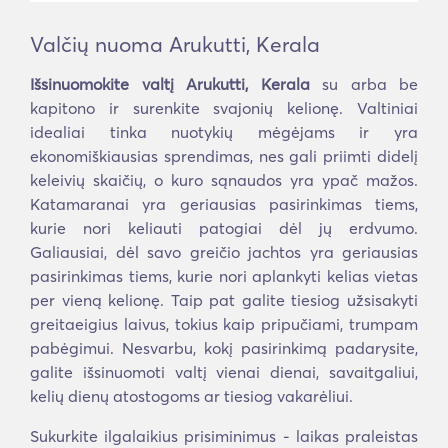
Valčių nuoma Arukutti, Kerala
Išsinuomokite valtį Arukutti, Kerala
su arba be
kapitono ir surenkite svajonių kelionę. Valtiniai
idealiai tinka nuotykių mėgėjams ir yra
ekonomiškiausias sprendimas, nes gali priimti didelį
keleivių skaičių, o kuro sąnaudos yra ypač mažos.
Katamaranai yra geriausias pasirinkimas tiems,
kurie nori keliauti patogiai dėl jų erdvumo.
Galiausiai, dėl savo greičio jachtos yra geriausias
pasirinkimas tiems, kurie nori aplankyti kelias vietas
per vieną kelionę. Taip pat galite tiesiog užsisakyti
greitaeigius laivus, tokius kaip pripučiami, trumpam
pabėgimui. Nesvarbu, kokį pasirinkimą padarysite,
galite išsinuomoti valtį vienai dienai, savaitgaliui,
kelių dienų atostogoms ar tiesiog vakarėliui.
Sukurkite ilgalaikius prisiminimus - laikas praleistas