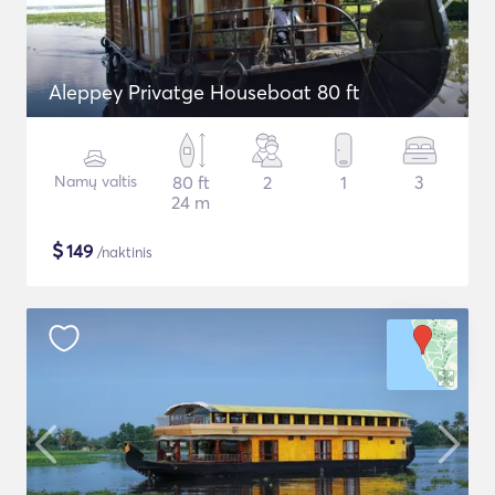
Aleppey Privatge Houseboat 80 ft
Namų valtis
80 ft
2
1
3
24 m
$
149
/naktinis