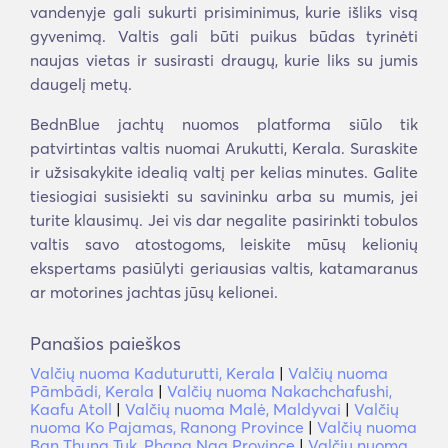
vandenyje gali sukurti prisiminimus, kurie išliks visą
gyvenimą. Valtis gali būti puikus būdas tyrinėti
naujas vietas ir susirasti draugų, kurie liks su jumis
daugelį metų.
BednBlue jachtų nuomos platforma siūlo tik
patvirtintas valtis nuomai Arukutti, Kerala. Suraskite
ir užsisakykite idealią valtį per kelias minutes. Galite
tiesiogiai susisiekti su savininku arba su mumis, jei
turite klausimų. Jei vis dar negalite pasirinkti tobulos
valtis savo atostogoms, leiskite mūsų kelionių
ekspertams pasiūlyti geriausias valtis, katamaranus
ar motorines jachtas jūsų kelionei.
Panašios paieškos
Valčių nuoma Kaduturutti, Kerala
|
Valčių nuoma
Pāmbādi, Kerala
|
Valčių nuoma Nakachchafushi,
Kaafu Atoll
|
Valčių nuoma Malė, Maldyvai
|
Valčių
nuoma Ko Pajamas, Ranong Province
|
Valčių nuoma
Ban Thung Tuk, Phang Nga Province
|
Valčių nuoma