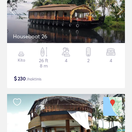
Houseboat 26
Kita
26 ft
4
2
4
8 m
$
230
/naktinis