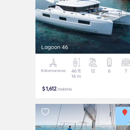
Lagoon 46
Katamaranas
46 ft
12
6
7
14 m
$
1,612
/naktinis