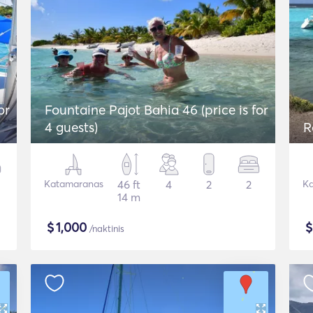
or
Fountaine Pajot Bahia 46 (price is for
4 guests)
R
Katamaranas
46 ft
4
2
2
Ka
14 m
$
1,000
/naktinis