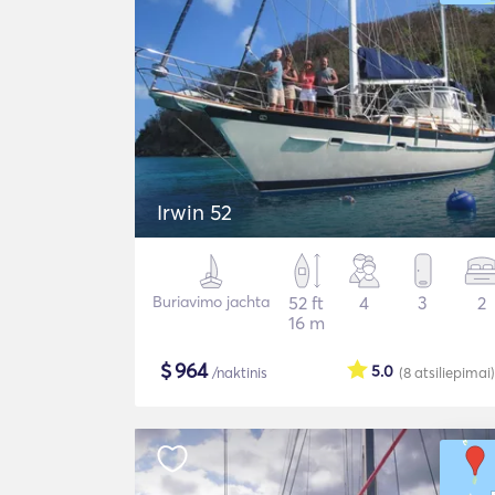
Irwin 52
Buriavimo jachta
52 ft
4
3
2
16 m
$
964
5.0
/naktinis
(8
atsiliepimai
)