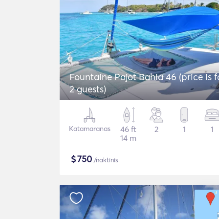
Fountaine Pajot Bahia 46 (price is f
2 guests)
Katamaranas
46 ft
2
1
1
14 m
$
750
/naktinis