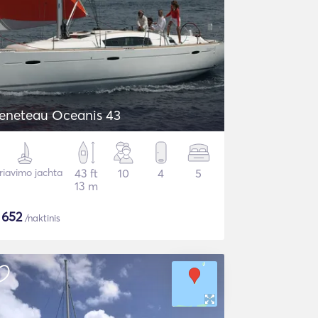
eneteau Oceanis 43
riavimo jachta
43 ft
10
4
5
13 m
$
652
/naktinis