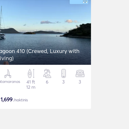
agoon 410 (Crewed, Luxury with
iving)
tamaranas
41 ft
6
3
3
12 m
$
1,699
/naktinis