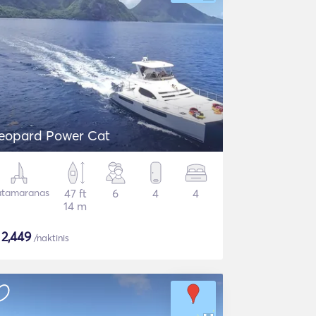
eopard Power Cat
tamaranas
47 ft
6
4
4
14 m
$
2,449
/naktinis