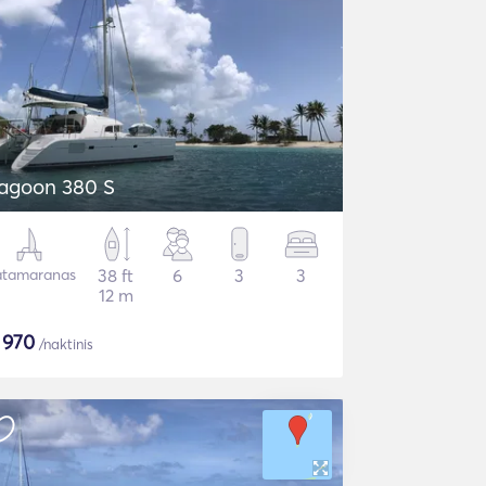
agoon 380 S
tamaranas
38 ft
6
3
3
12 m
$
970
/naktinis