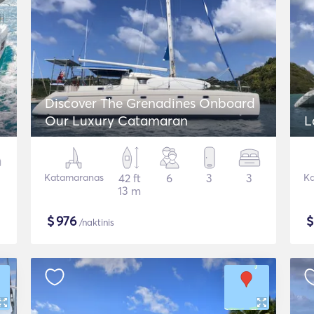
Discover The Grenadines Onboard
Our Luxury Catamaran
L
Katamaranas
42 ft
6
3
3
Ka
13 m
$
976
/naktinis