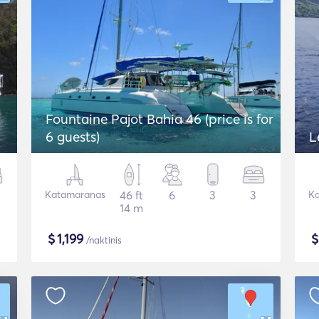
Fountaine Pajot Bahia 46 (price is for
6 guests)
L
Katamaranas
46 ft
6
3
3
Ka
14 m
$
1,199
/naktinis