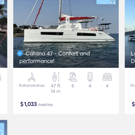
Catana 47 - Confort and
L
performance!
D
Katamaranas
47 ft
6
4
4
Ka
14 m
$
1,033
/naktinis