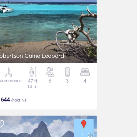
obertson Caine Leopard
tamaranas
47 ft
6
3
4
14 m
$
644
/naktinis