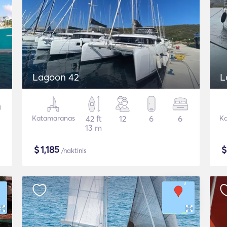
Lagoon 42
L
Katamaranas
42 ft
12
6
6
Ka
13 m
$
1,185
/naktinis