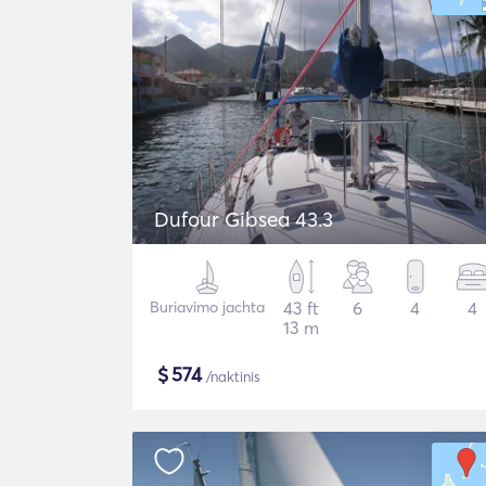
Dufour Gibsea 43.3
Buriavimo jachta
43 ft
6
4
4
13 m
$
574
/naktinis