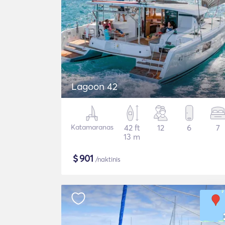
Lagoon 42
Katamaranas
42 ft
12
6
7
13 m
$
901
/naktinis