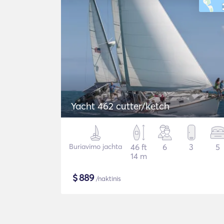
Yacht 462 cutter/ketch
Buriavimo jachta
46 ft
6
3
5
14 m
$
889
/naktinis