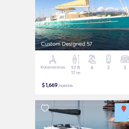
Custom Designed 57
Katamaranas
57 ft
6
3
3
17 m
$
1,669
/naktinis