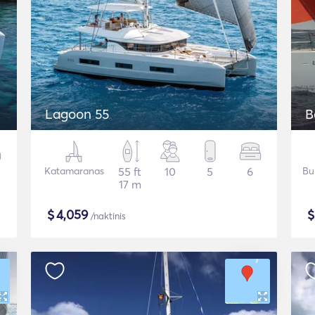
Lagoon 55
B
Katamaranas
55 ft
10
5
6
Bu
17 m
$
4,059
/naktinis