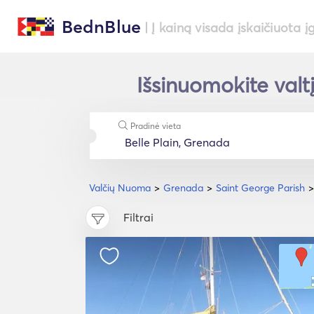
BednBlue
| Į kainą visada įskaičiuota į
Išsinuomokite valtį
Pradinė vieta
Valčių Nuoma
Grenada
Saint George Parish
Filtrai