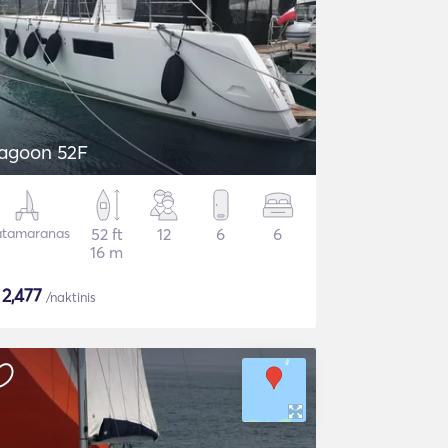
agoon 52F
tamaranas
52 ft
12
6
6
16 m
$
2,477
/naktinis