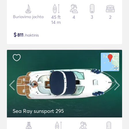
Buriavimo jachta
45 ft
4
3
2
14 m
$
811
/naktinis
Sea Ray sunsport 295