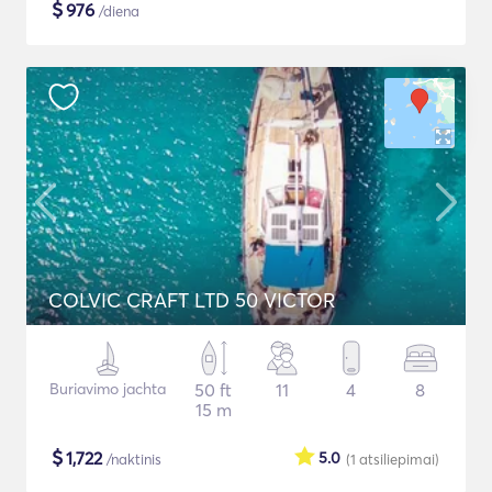
$
976
/diena
COLVIC CRAFT LTD 50 VICTOR
Buriavimo jachta
50 ft
11
4
8
15 m
$
1,722
5.0
/naktinis
(1
atsiliepimai
)