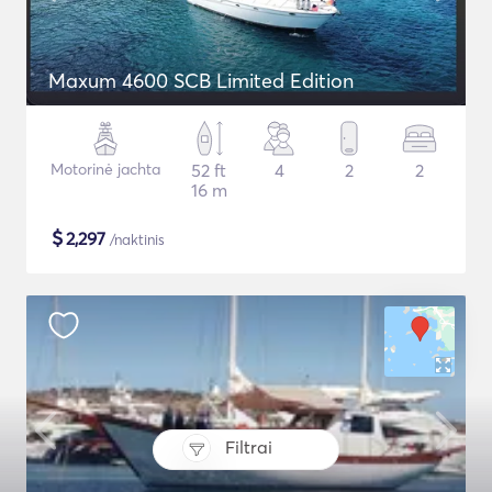
Maxum 4600 SCB Limited Edition
Motorinė jachta
52 ft
4
2
2
16 m
$
2,297
/naktinis
Filtrai