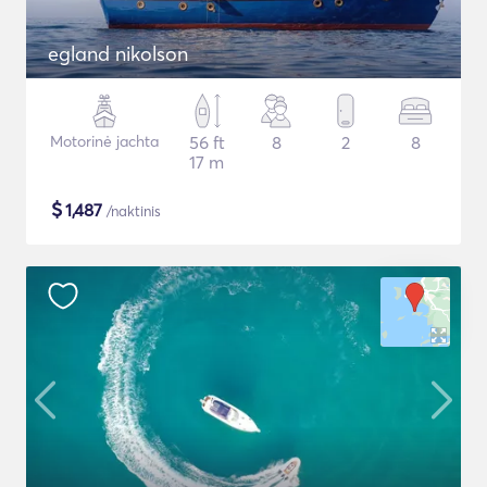
egland nikolson
Motorinė jachta
56 ft
8
2
8
17 m
$
1,487
/naktinis