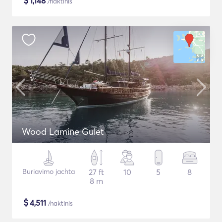
$
1,148
/naktinis
Wood Lamine Gulet
Buriavimo jachta
27 ft
10
5
8
8 m
$
4,511
/naktinis