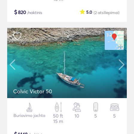
$
820
5.0
/naktinis
(2
atsiliepimai
)
Colvic Victor 50
Buriavimo jachta
50 ft
10
5
5
15 m