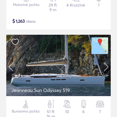
Motorinė jachta
29 ft
4 Kruizinė
1
9 m
$
1,263
/diena
Jeanneau Sun Odyssey 519
Buriavimo jachta
51 ft
10
6
7
16 m