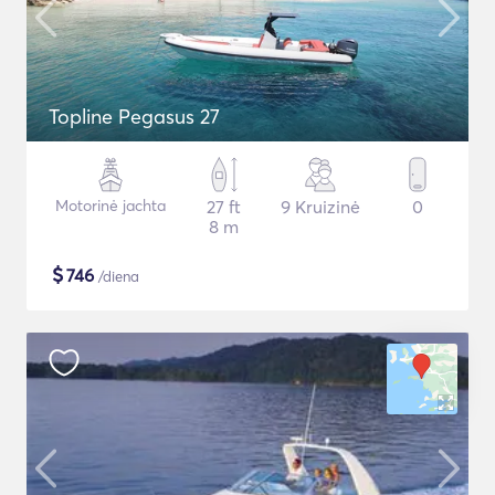
Topline Pegasus 27
Motorinė jachta
27 ft
9 Kruizinė
0
8 m
$
746
/diena