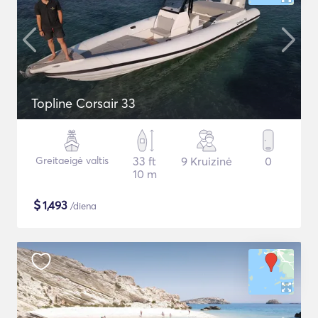
Topline Corsair 33
Greitaeigė valtis
33 ft
9 Kruizinė
0
10 m
$
1,493
/diena