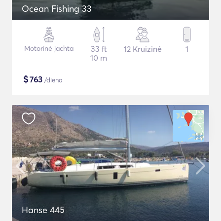
Ocean Fishing 33
Motorinė jachta
33 ft
12 Kruizinė
1
10 m
$
763
/diena
Hanse 445