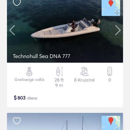
Technohull Sea DNA 777
Greitaeigė valtis
28 ft
8 Kruizinė
0
9 m
$
803
/diena