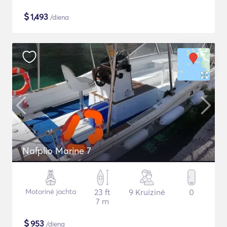
$
1,493
/diena
Nafplio Marine 7
Motorinė jachta
23 ft
9 Kruizinė
0
7 m
$
953
/diena