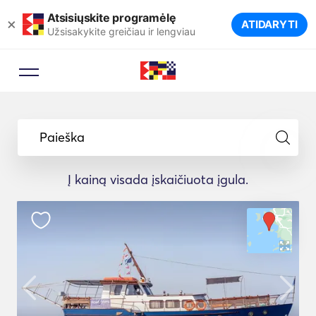
Atsisiųskite programėlę
×
ATIDARYTI
Užsisakykite greičiau ir lengviau
Paieška
Į kainą visada įskaičiuota įgula.