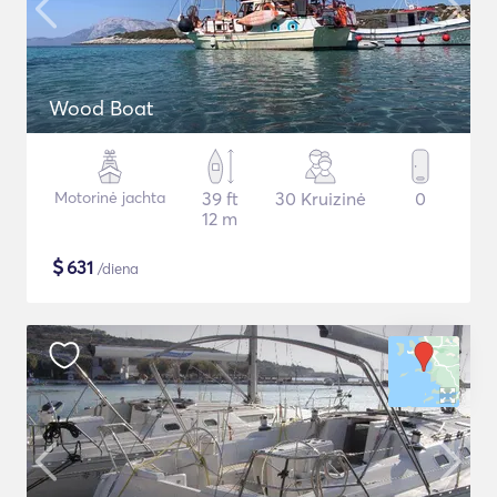
Wood Boat
Motorinė jachta
39 ft
30 Kruizinė
0
12 m
$
631
/diena