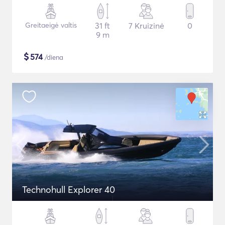
Greitaeigė valtis
31 ft
7 Kruizinė
0
9 m
$
574
/diena
Technohull Explorer 40