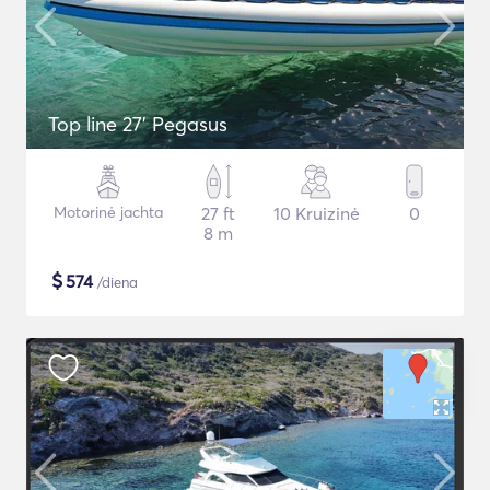
Top line 27’ Pegasus
Motorinė jachta
27 ft
10 Kruizinė
0
8 m
$
574
/diena