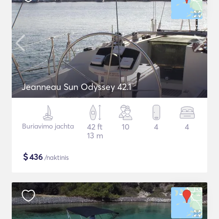
Jeanneau Sun Odyssey 42.1
Buriavimo jachta
42 ft
10
4
4
13 m
$
436
/naktinis