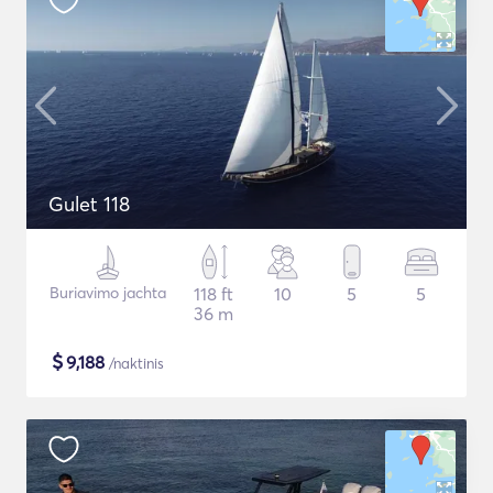
Gulet 118
Buriavimo jachta
118 ft
10
5
5
36 m
$
9,188
/naktinis