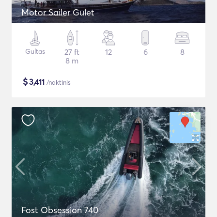
Motor Sailer Gulet
Gultas
27 ft
12
6
8
8 m
$
3,411
/naktinis
Fost Obsession 740