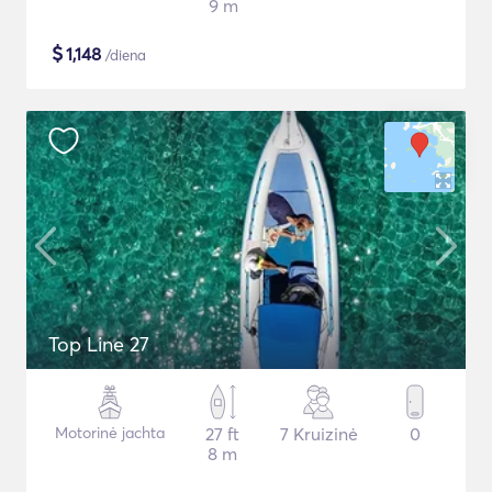
9 m
$
1,148
/diena
Top Line 27
Motorinė jachta
27 ft
7 Kruizinė
0
8 m