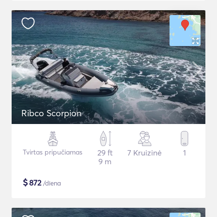
Ribco Scorpion
Tvirtas pripučiamas
29 ft
7 Kruizinė
1
9 m
$
872
/diena