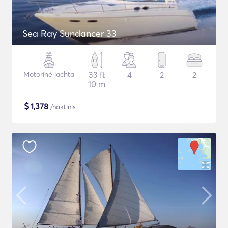
Sea Ray Sundancer 33
Motorinė jachta
33 ft
4
2
2
10 m
$
1,378
/naktinis