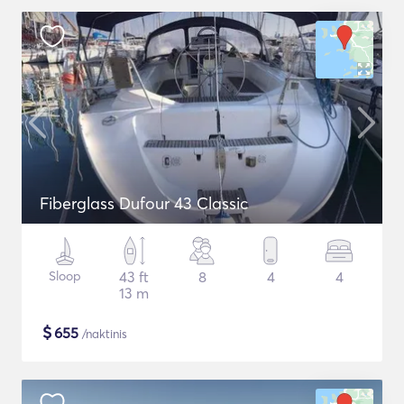
Fiberglass Dufour 43 Classic
Sloop
43 ft
8
4
4
13 m
$
655
/naktinis