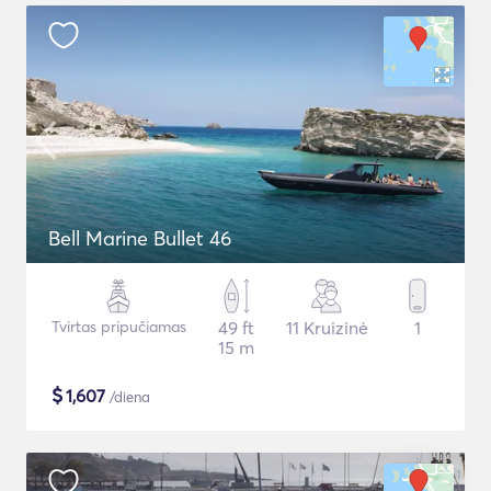
Bell Marine Bullet 46
Tvirtas pripučiamas
49 ft
11 Kruizinė
1
15 m
$
1,607
/diena