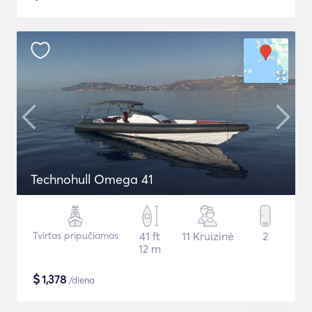
Technohull Omega 41
Tvirtas pripučiamas
41 ft
11 Kruizinė
2
12 m
$
1,378
/diena