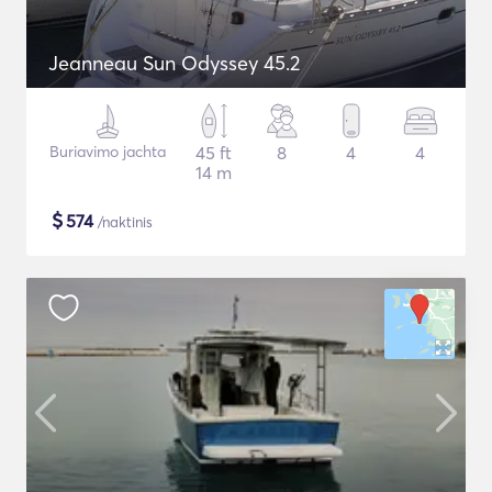
Jeanneau Sun Odyssey 45.2
Buriavimo jachta
45 ft
8
4
4
14 m
$
574
/naktinis