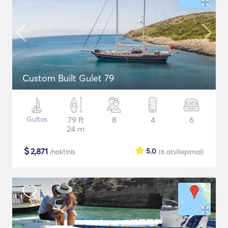
Custom Built Gulet 79
Gultas
79 ft
8
4
6
24 m
$
2,871
5.0
/naktinis
(6
atsiliepimai
)