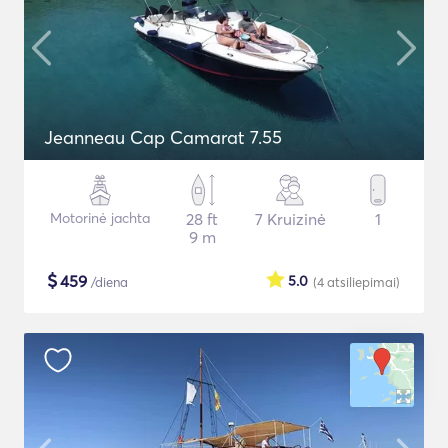
Jeanneau Cap Camarat 7.55
Motorinė jachta
28 ft
7 Kruizinė
1
9 m
$
459
5.0
/diena
(4
atsiliepimai
)