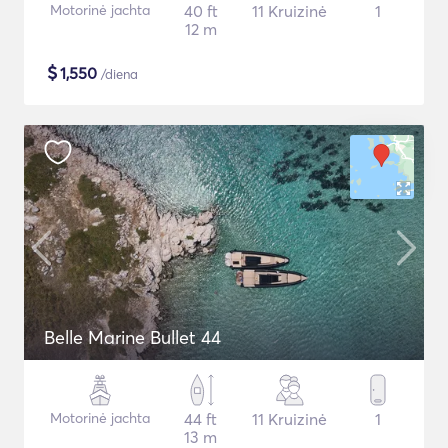
Motorinė jachta
40 ft
11 Kruizinė
1
12 m
$
1,550
/diena
Belle Marine Bullet 44
Motorinė jachta
44 ft
11 Kruizinė
1
13 m