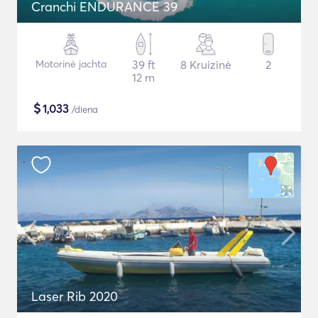
Cranchi ENDURANCE 39
Motorinė jachta
39 ft
8 Kruizinė
2
12 m
$
1,033
/diena
Laser Rib 2020