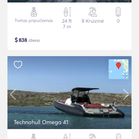
Tvirtas pripučiamas
24 ft
8 Kruizinė
0
7 m
$
838
/diena
Technohull Omega 41