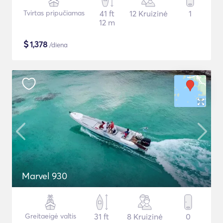
Tvirtas pripučiamas
41 ft
12 Kruizinė
1
12 m
$
1,378
/diena
Marvel 930
Greitaeigė valtis
31 ft
8 Kruizinė
0