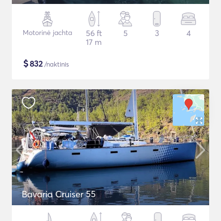
Motorinė jachta
56 ft
5
3
4
17 m
$
832
/naktinis
Bavaria Cruiser 55