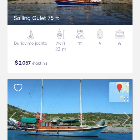
Sailing Gulet 75 ft
Buriavimo jachta
75 ft
12
6
6
23 m
$
2,067
/naktinis