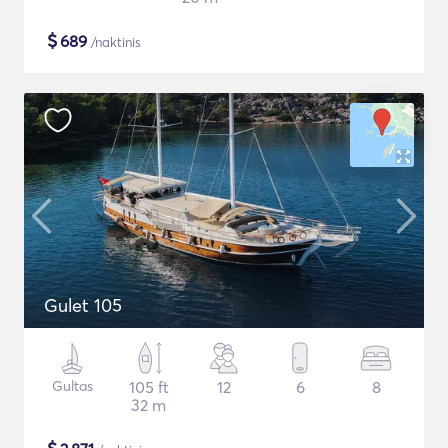
$
689
/naktinis
Gulet 105
Gultas
105 ft
12
6
8
32 m