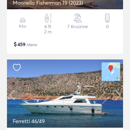
Marinello Fisherman 19 (2023)
Kita
6 ft
7 Kruizinė
0
2 m
$
459
/diena
Ferretti 46/49