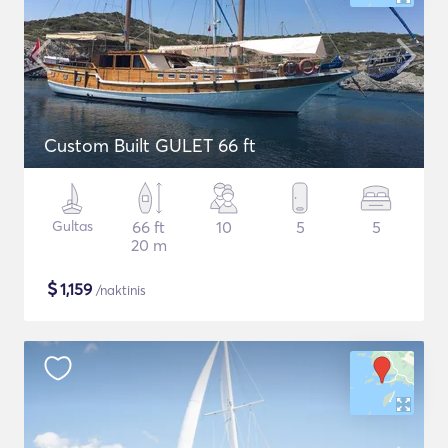
Custom Built GULET 66 ft
Gultas
66 ft
10
5
5
20 m
$
1,159
/naktinis