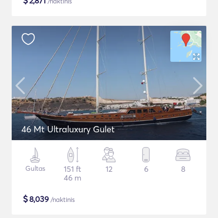
$
2,871
/naktinis
46 Mt Ultraluxury Gulet
Gultas
151 ft
12
6
8
46 m
$
8,039
/naktinis