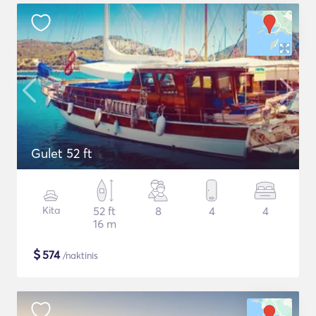
Gulet 52 ft
Kita
52 ft
8
4
4
16 m
$
574
/naktinis