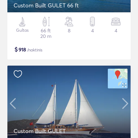
Custom Built GULET 66 ft
Gultas
66 ft
8
4
4
20 m
$
918
/naktinis
Custom Built GULET