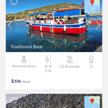
Traditional Boat
Motorinė jachta
15 ft
23 Kruizinė
0
5 m
$
574
/diena