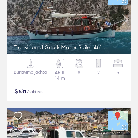
Transitional Greek Motor Sailer 46'
Buriavimo jachta
46 ft
8
2
5
14 m
$
631
/naktinis