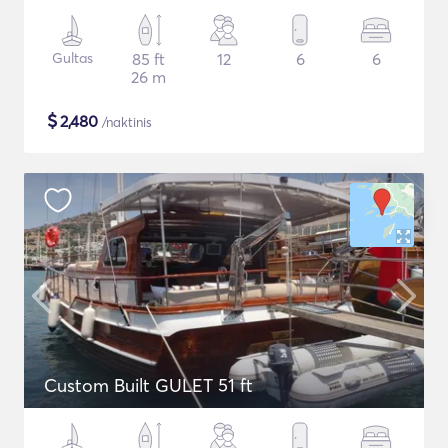
Gultas
85 ft
12
6
6
26 m
$
2,480
/naktinis
Custom Built GULET 51 ft