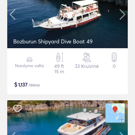
Bozburun Shipyard Dive Boat 49
Nardymo valtis
49 ft
32 Kruizinė
0
15 m
$
1,137
/diena