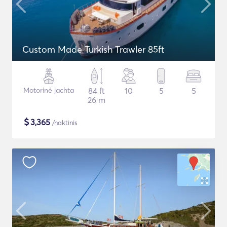
Custom Made Turkish Trawler 85ft
Motorinė jachta
84 ft
10
5
5
26 m
$
3,365
/naktinis