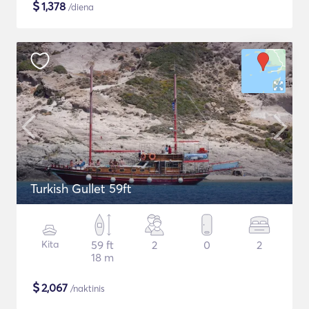
$
1,378
/diena
Turkish Gullet 59ft
Kita
59 ft
2
0
2
18 m
$
2,067
/naktinis