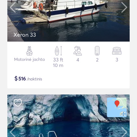
Xeron 33
Motorinė jachta
33 ft
4
2
3
10 m
$
516
/naktinis