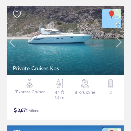
Private Cruises Kos
"Express Cruiser
44 ft
8 Kruizinė
2
13 m
$
2,671
/diena