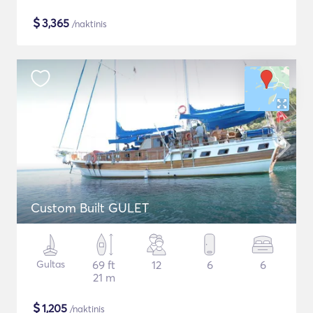
$
3,365
/naktinis
Custom Built GULET
Gultas
69 ft
12
6
6
21 m
$
1,205
/naktinis