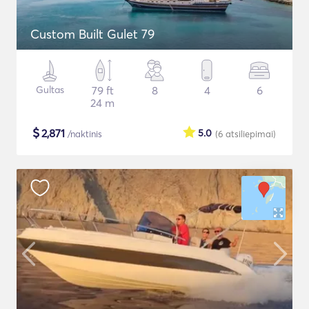
Custom Built Gulet 79
Gultas
79 ft
8
4
6
24 m
$
2,871
5.0
/naktinis
(6
atsiliepimai
)