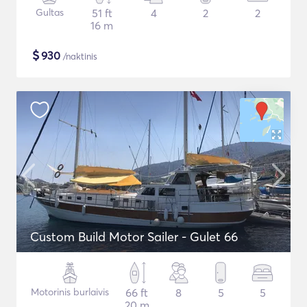
Gultas
51 ft
4
2
2
16 m
$
930
/naktinis
Custom Build Motor Sailer - Gulet 66
Motorinis burlaivis
66 ft
8
5
5
20 m