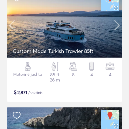
Custom Made Turkish Trawler 85ft
Motorinė jachta
85 ft
8
4
4
26 m
$
2,871
/naktinis