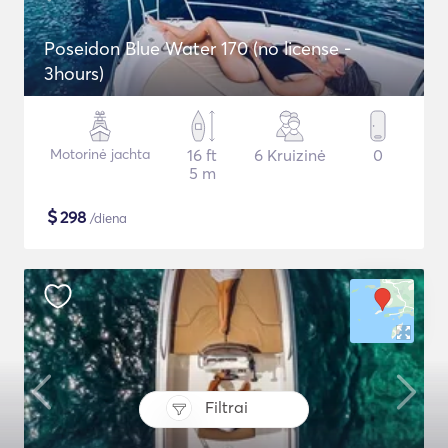
Poseidon Blue Water 170 (no license -
3hours)
Motorinė jachta
16 ft
6 Kruizinė
0
5 m
$
298
/diena
Filtrai