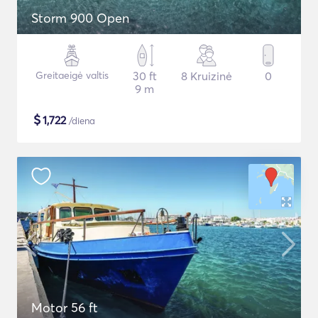
Storm 900 Open
Greitaeigė valtis
30 ft
8 Kruizinė
0
9 m
$
1,722
/diena
Motor 56 ft