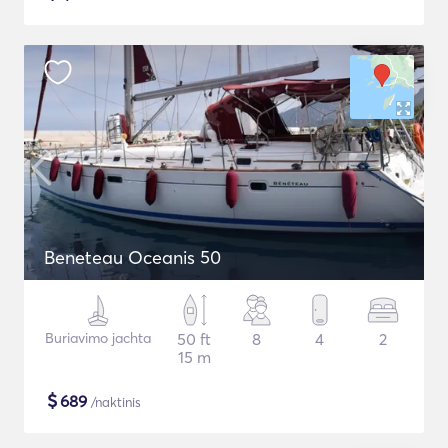
Beneteau Oceanis 50
Buriavimo jachta
50 ft
8
4
2
15 m
$
689
/naktinis