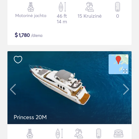
Motorinė jachta
46 ft
15 Kruizinė
0
14 m
$
1,780
/diena
Princess 20M