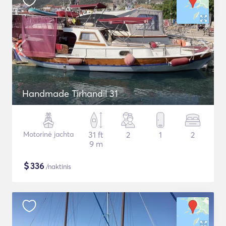
Handmade Tirhandil 31
Motorinė jachta
31 ft
2
1
2
9 m
$
336
/naktinis