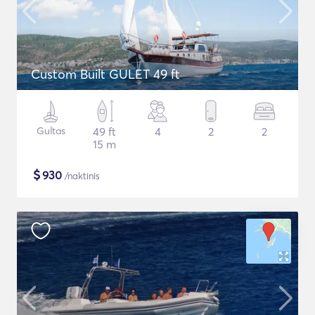
Custom Built GULET 49 ft
Gultas
49 ft
4
2
2
15 m
$
930
/naktinis