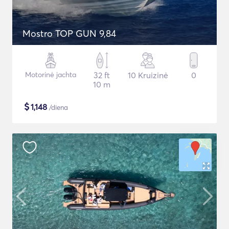
Mostro TOP GUN 9,84
Motorinė jachta
32 ft
10 Kruizinė
0
10 m
$
1,148
/diena