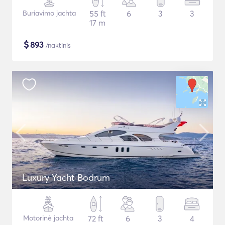
Buriavimo jachta
55 ft
6
3
3
17 m
$
893
/naktinis
Luxury Yacht Bodrum
Motorinė jachta
72 ft
6
3
4