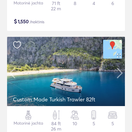
Motorinė jachta
71 ft
8
4
6
22 m
$
1,550
/naktinis
Custom Made Turkish Trawler 82ft
Motorinė jachta
84 ft
10
5
5
26 m