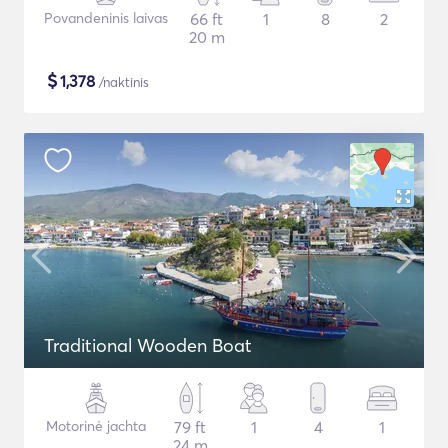
Povandeninis laivas
66 ft
1
8
2
20 m
$
1,378
/naktinis
Traditional Wooden Boat
Motorinė jachta
79 ft
1
4
1
24 m