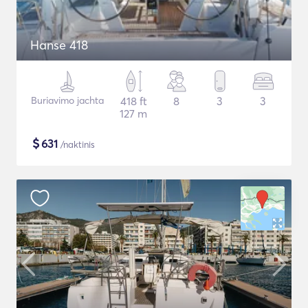
Hanse 418
Buriavimo jachta
418 ft
8
3
3
127 m
$
631
/naktinis