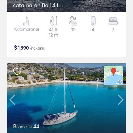
catamaran Bali 4.1
Katamaranas
41 ft
12
4
7
12 m
$
1,390
/naktinis
Bavaria 44