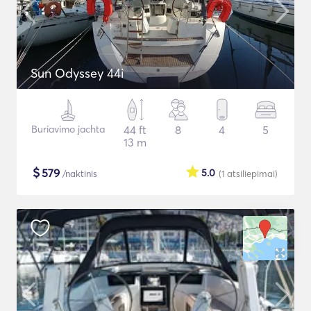
Sun Odyssey 44i
Buriavimo jachta
44 ft
8
4
5
13 m
$
579
5.0
/naktinis
(1
atsiliepimai
)