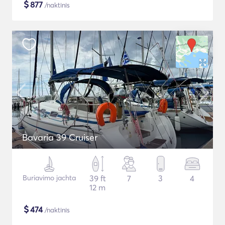
$
877
/naktinis
Bavaria 39 Cruiser
Buriavimo jachta
39 ft
7
3
4
12 m
$
474
/naktinis