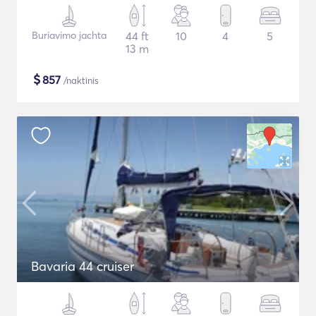
Buriavimo jachta
44 ft
10
4
5
13 m
$
857
/naktinis
Bavaria 44 cruiser