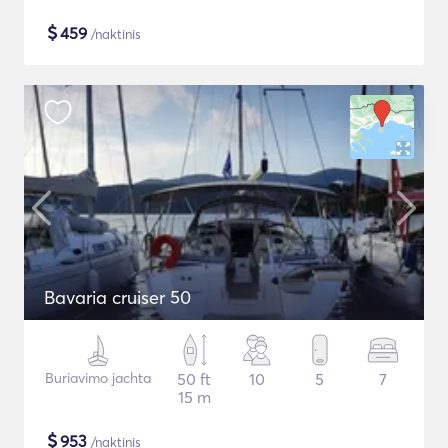
$
459
/naktinis
Bavaria cruiser 50
Buriavimo jachta
50 ft
10
5
7
15 m
$
953
/naktinis