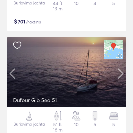
Buriavimo jachta
44 ft
10
4
5
13 m
$
701
/naktinis
Dufour Gib Sea 51
Buriavimo jachta
51 ft
10
5
5
16 m