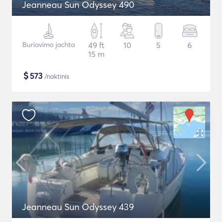
Jeanneau Sun Odyssey 490
Buriavimo jachta
49 ft
10
5
6
15 m
$
573
/naktinis
Jeanneau Sun Odyssey 439