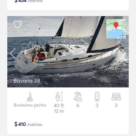
$
454
/naktinis
Bavaria 38
Buriavimo jachta
40 ft
6
3
3
12 m
$
410
/naktinis