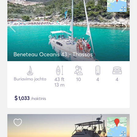
Beneteau Oceanis 43 - Thassos
Buriavimo jachta
43 ft
10
4
4
13 m
$
1,033
/naktinis