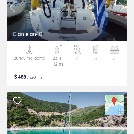
Elan elan40
Buriavimo jachta
40 ft
7
3
3
12 m
$
488
/naktinis