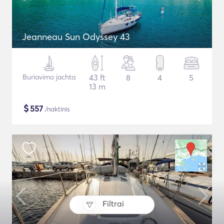
Jeanneau Sun Odyssey 43
Buriavimo jachta
43 ft
8
4
5
13 m
$
557
/naktinis
Filtrai