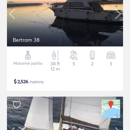
Bertram 38
Motorinė jachta
38 ft
5
2
5
12 m
$
2,526
/naktinis