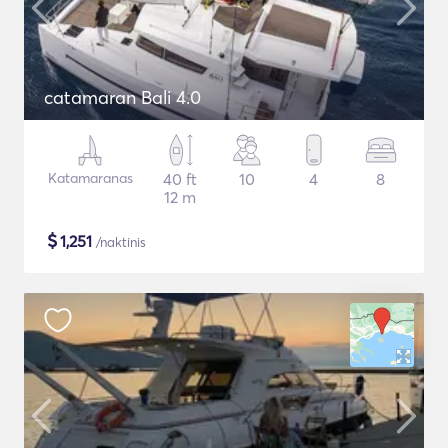
catamaran Bali 4.0
Katamaranas
40 ft
10
4
8
12 m
$
1,251
/naktinis