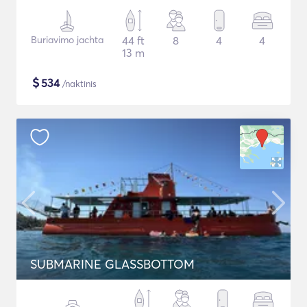
Buriavimo jachta
44 ft
8
4
4
13 m
$
534
/naktinis
SUBMARINE GLASSBOTTOM