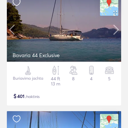
Bavaria 44 Exclusive
Buriavimo jachta
44 ft
8
4
5
13 m
$
401
/naktinis