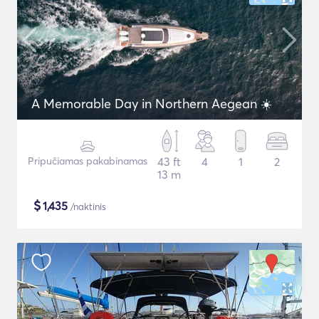
A Memorable Day in Northern Aegean ☀️
Pripučiamas pakabinamas
43 ft
4
1
2
13 m
$
1,435
/naktinis