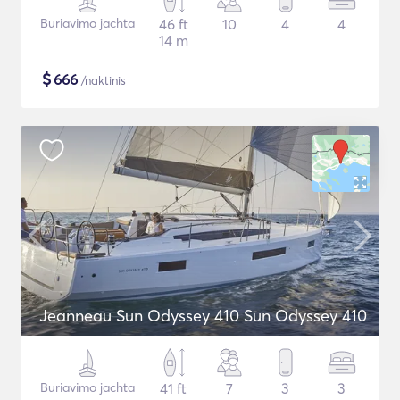
Buriavimo jachta
46 ft
10
4
4
14 m
$
666
/naktinis
Jeanneau Sun Odyssey 410 Sun Odyssey 410
Buriavimo jachta
41 ft
7
3
3