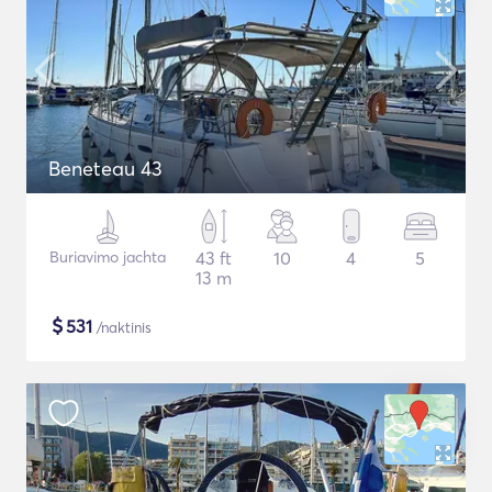
Beneteau 43
Buriavimo jachta
43 ft
10
4
5
13 m
$
531
/naktinis