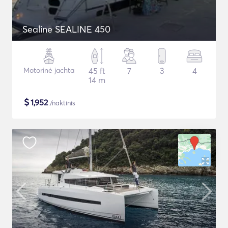
Sealine SEALINE 450
Motorinė jachta
45 ft
7
3
4
14 m
$
1,952
/naktinis