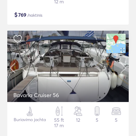
12 m
$
769
/naktinis
Bavaria Cruiser 56
Buriavimo jachta
55 ft
12
5
5
17 m