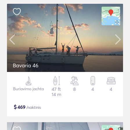
Bavaria 46
Buriavimo jachta
47 ft
8
4
4
14 m
$
469
/naktinis