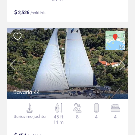
$
2,526
/naktinis
Bavaria 44
Buriavimo jachta
45 ft
8
4
4
14 m