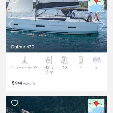
Dufour 430
Buriavimo jachta
43 ft
10
4
5
13 m
$
944
/naktinis