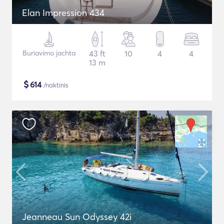
Elan Impression 434
Buriavimo jachta
43 ft
10
4
4
13 m
$
614
/naktinis
Jeanneau Sun Odyssey 42i