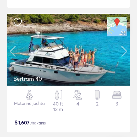
Bertram 40
Motorinė jachta
40 ft
4
2
3
12 m
$
1,607
/naktinis