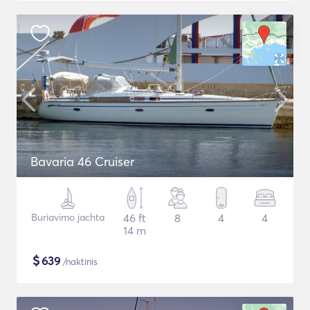
Bavaria 46 Cruiser
Buriavimo jachta
46 ft
8
4
4
14 m
$
639
/naktinis