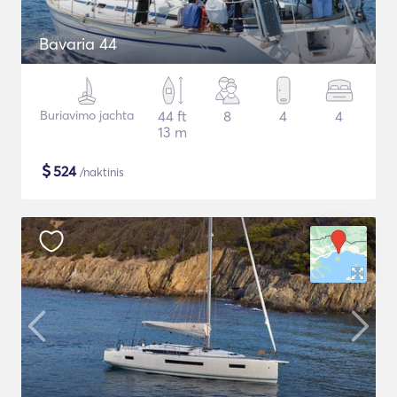
Bavaria 44
Buriavimo jachta
44 ft
8
4
4
13 m
$
524
/naktinis