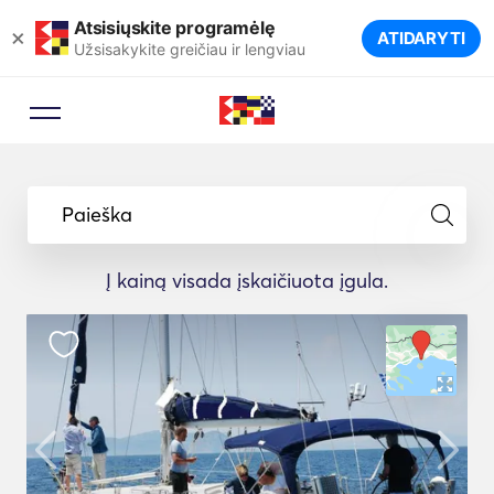
Atsisiųskite programėlę
×
ATIDARYTI
Užsisakykite greičiau ir lengviau
Paieška
Į kainą visada įskaičiuota įgula.