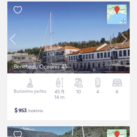
Beneteau Oceanis 45
Buriavimo jachta
45 ft
10
4
6
14 m
$
953
/naktinis