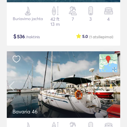
Buriavimo jachta
42 ft
7
3
4
13 m
$
536
5.0
/naktinis
(1
atsiliepimai
)
Bavaria 46