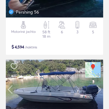
Pershing 56
Motorinė jachta
58 ft
6
3
5
18 m
$
4,594
/naktinis