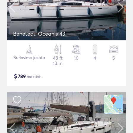
Beneteau Oceanis 43
Buriavimo jachta
43 ft
10
4
5
13 m
$
789
/naktinis