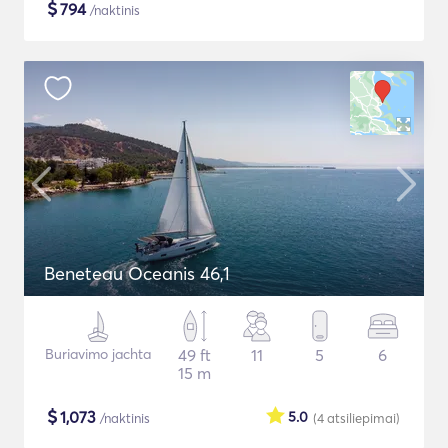
$
794
/naktinis
Beneteau Oceanis 46,1
Buriavimo jachta
49 ft
11
5
6
15 m
$
1,073
5.0
/naktinis
(4
atsiliepimai
)