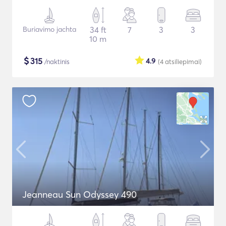
Buriavimo jachta
34 ft
7
3
3
10 m
$
315
4.9
/naktinis
(4
atsiliepimai
)
Jeanneau Sun Odyssey 490