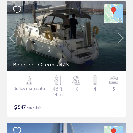
Beneteau Oceanis 47.3
Buriavimo jachta
46 ft
10
4
5
14 m
$
547
/naktinis