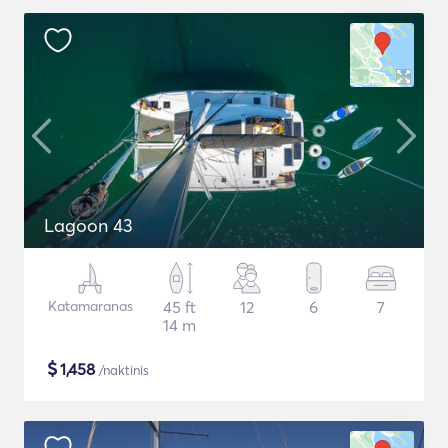
Lagoon 43
Katamaranas
45 ft
12
6
7
14 m
$
1,458
/naktinis