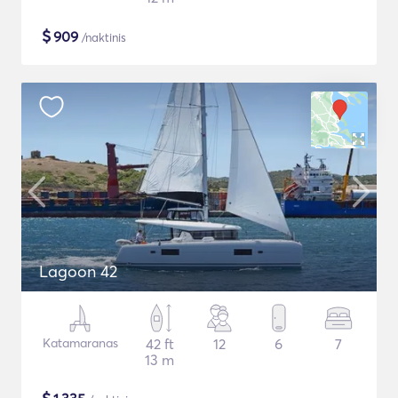
$
909
/naktinis
Lagoon 42
Katamaranas
42 ft
12
6
7
13 m