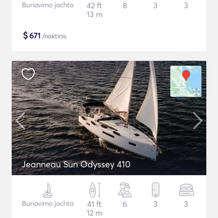
Buriavimo jachta
42 ft
8
3
3
13 m
$
671
/naktinis
Jeanneau Sun Odyssey 410
Buriavimo jachta
41 ft
6
3
3
12 m