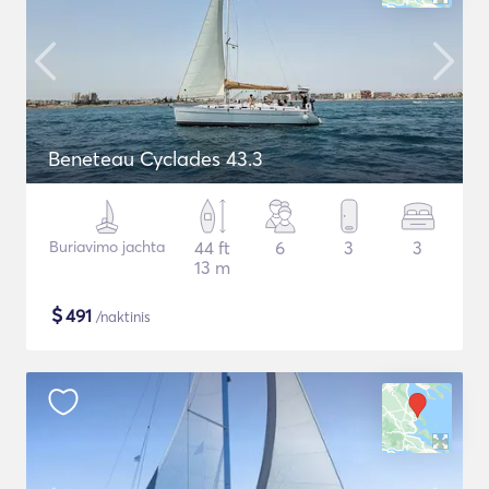
Beneteau Cyclades 43.3
Buriavimo jachta
44 ft
6
3
3
13 m
$
491
/naktinis