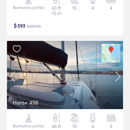
Buriavimo jachta
43 ft
10
4
4
13 m
$
593
/naktinis
Hanse 458
Buriavimo jachta
46 ft
10
4
5