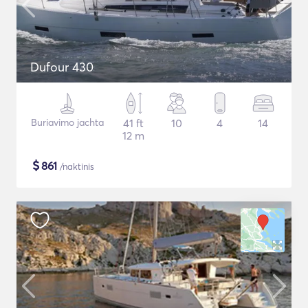
Dufour 430
Buriavimo jachta
41 ft
10
4
14
12 m
$
861
/naktinis