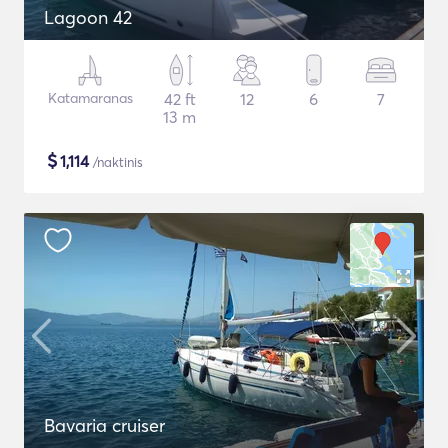
Lagoon 42
Katamaranas
42 ft
12
6
7
13 m
$
1,114
/naktinis
Bavaria cruiser