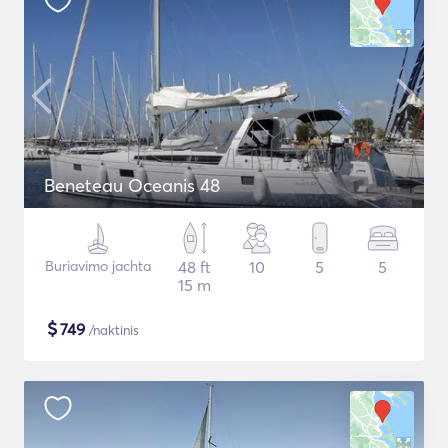
Beneteau Oceanis 48
Buriavimo jachta
48 ft
10
5
5
15 m
$
749
/naktinis