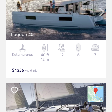
Lagoon 40
Katamaranas
40 ft
12
6
7
12 m
$
1,236
/naktinis