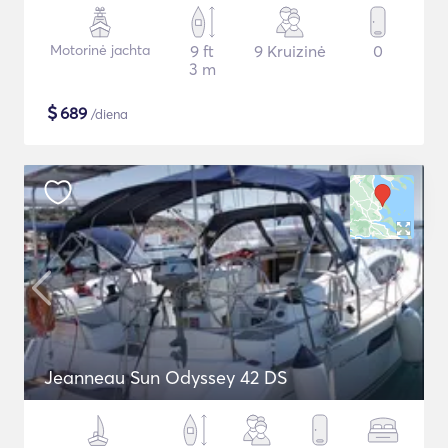
Motorinė jachta
9 ft
9 Kruizinė
0
3 m
$
689
/diena
Jeanneau Sun Odyssey 42 DS