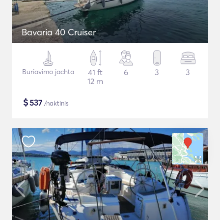
Bavaria 40 Cruiser
Buriavimo jachta
41 ft
6
3
3
12 m
$
537
/naktinis