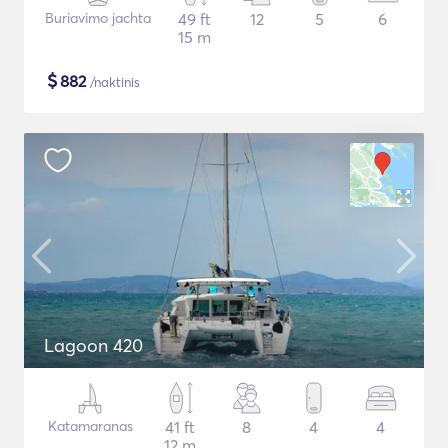
Buriavimo jachta
49 ft
12
5
6
15 m
$
882
/naktinis
Lagoon 420
Katamaranas
41 ft
8
4
4
12 m