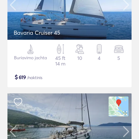
Bavaria Cruiser 45
Buriavimo jachta
45 ft
10
4
5
14 m
$
619
/naktinis