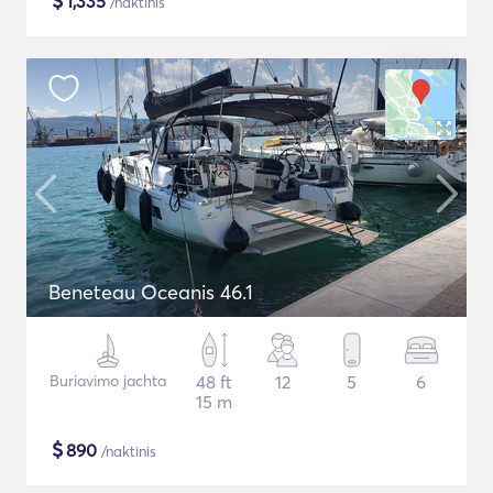
$
1,335
/naktinis
Beneteau Oceanis 46.1
Buriavimo jachta
48 ft
12
5
6
15 m
$
890
/naktinis