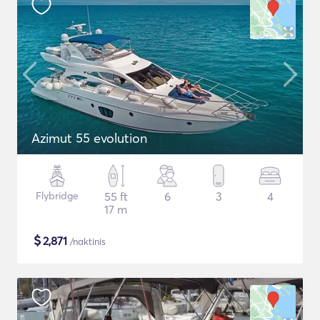
Azimut 55 evolution
Flybridge
55 ft
6
3
4
17 m
$
2,871
/naktinis