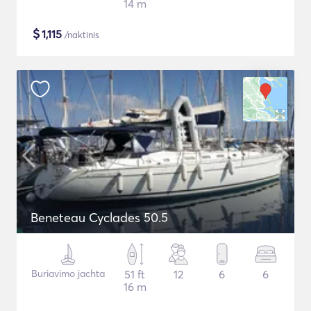
14 m
$
1,115
/naktinis
Beneteau Cyclades 50.5
Buriavimo jachta
51 ft
12
6
6
16 m