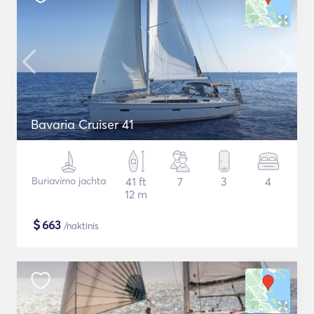
Bavaria Cruiser 41
Buriavimo jachta
41 ft
7
3
4
12 m
$
663
/naktinis