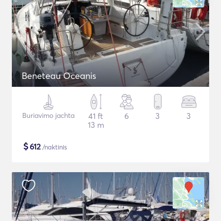
Beneteau Oceanis
Buriavimo jachta
41 ft
6
3
3
13 m
$
612
/naktinis