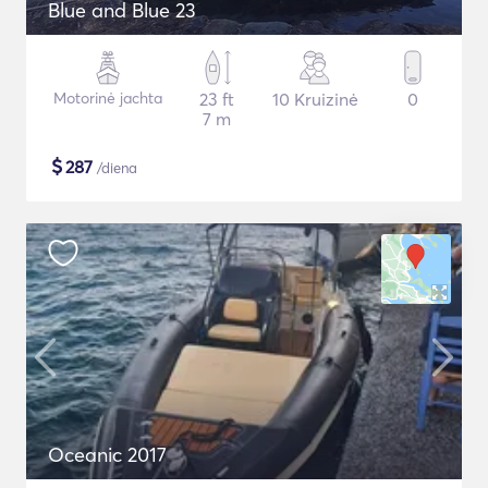
Blue and Blue 23
Motorinė jachta
23 ft
10 Kruizinė
0
7 m
$
287
/diena
Oceanic 2017