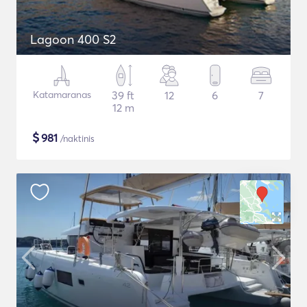
Lagoon 400 S2
Katamaranas
39 ft
12
6
7
12 m
$
981
/naktinis