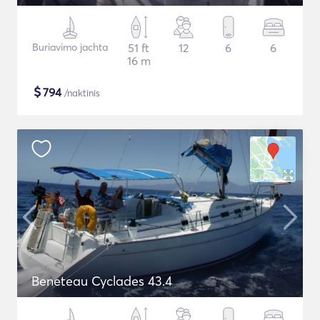
Buriavimo jachta
51 ft
12
6
6
16 m
$
794
/naktinis
Beneteau Cyclades 43.4