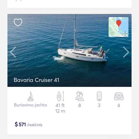
Bavaria Cruiser 41
Buriavimo jachta
41 ft
8
3
4
12 m
$
571
/naktinis