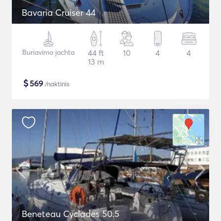
Bavaria Cruiser 44
Buriavimo jachta
44 ft
10
4
4
13 m
$
569
/naktinis
Beneteau Cyclades 50.5