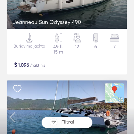
Jeanneau Sun Odyssey 490
Buriavimo jachta
49 ft
12
6
7
15 m
$
1,096
/naktinis
Filtrai