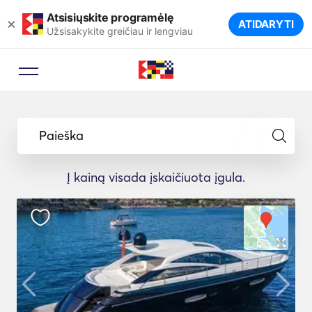
Atsisiųskite programėlę
×
ATIDARYTI
Užsisakykite greičiau ir lengviau
Paieška
Į kainą visada įskaičiuota įgula.