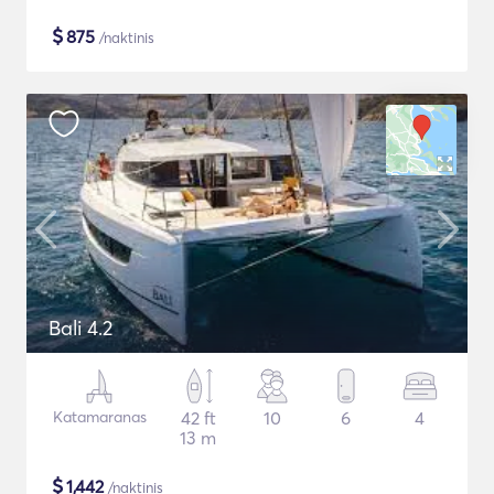
$
875
/naktinis
Bali 4.2
Katamaranas
42 ft
10
6
4
13 m
$
1,442
/naktinis