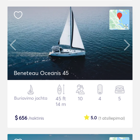
Beneteau Oceanis 45
Buriavimo jachta
45 ft
10
4
5
14 m
$
656
5.0
/naktinis
(1
atsiliepimai
)