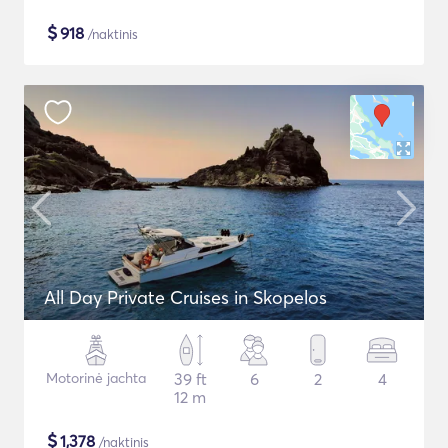
$
918
/naktinis
All Day Private Cruises in Skopelos
Motorinė jachta
39 ft
6
2
4
12 m
$
1,378
/naktinis