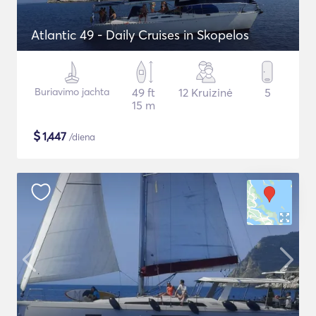
Atlantic 49 - Daily Cruises in Skopelos
Buriavimo jachta
49 ft
12 Kruizinė
5
15 m
$
1,447
/diena