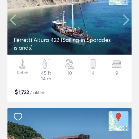
Ferretti Altura 422 (Sailing in Sporades
islands)
Ketch
45 ft
10
4
9
14 m
$
1,722
/naktinis