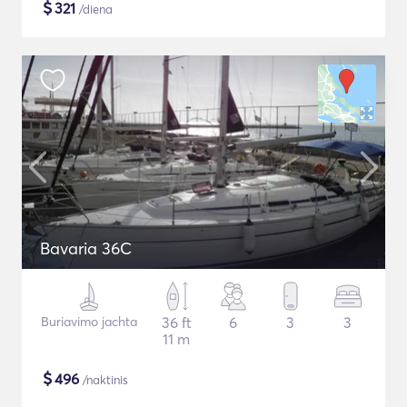
$
321
/diena
Bavaria 36C
Buriavimo jachta
36 ft
6
3
3
11 m
$
496
/naktinis