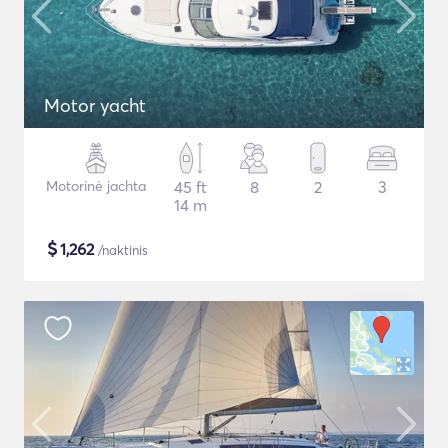
Motor yacht
Motorinė jachta
45 ft
8
2
3
14 m
$
1,262
/naktinis