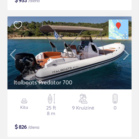
$
953
/diena
Italboats Predator 700
Kita
25 ft
9 Kruizinė
0
8 m
$
826
/diena