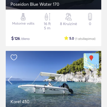
Poseidon Blue Water 170
Motorinė valtis
16 ft
8 Kruizinė
0
5 m
$
126
5.0
/diena
(1
atsiliepimai
)
Karel 450