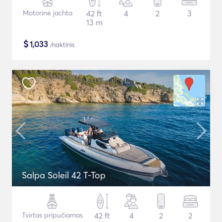
Motorinė jachta
42 ft
4
2
3
13 m
$
1,033
/naktinis
Salpa Soleil 42 T-Top
Tvirtas pripučiamas
42 ft
4
2
2