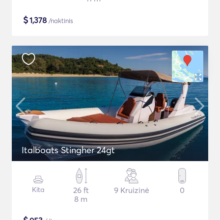
$
1,378
/naktinis
Italboats Stingher 24gt
Kita
26 ft
9 Kruizinė
0
8 m