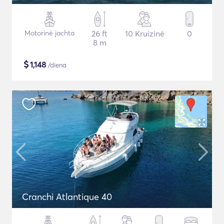
Motorinė jachta
26 ft
10 Kruizinė
0
8 m
$
1,148
/diena
Cranchi Atlantique 40