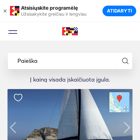
Atsisiųskite programėlę
×
ATIDARYTI
Užsisakykite greičiau ir lengviau
Paieška
Į kainą visada įskaičiuota įgula.