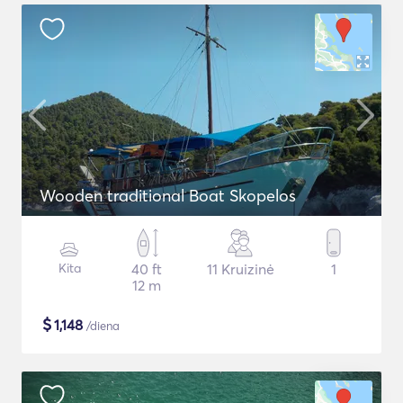
Wooden traditional Boat Skopelos
Kita
40 ft
11 Kruizinė
1
12 m
$
1,148
/diena