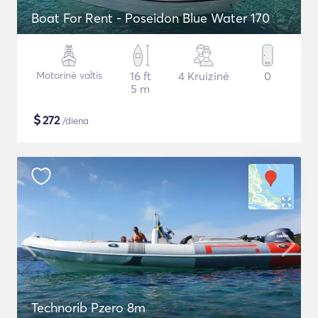
Boat For Rent - Poseidon Blue Water 170
Motorinė valtis
16 ft
4 Kruizinė
0
5 m
$
272
/diena
Technorib Pzero 8m