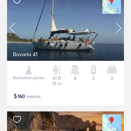
Bavaria 41
Buriavimo jachta
41 ft
4
3
3
12 m
$
160
/naktinis