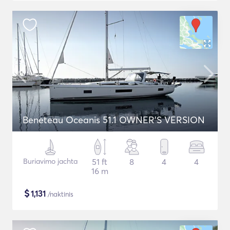
Beneteau Oceanis 51.1 OWNER'S VERSION
Buriavimo jachta
51 ft
8
4
4
16 m
$
1,131
/naktinis