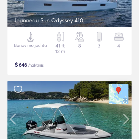
Jeanneau Sun Odyssey 410
Buriavimo jachta
41 ft
8
3
4
12 m
$
646
/naktinis