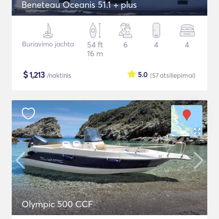
Beneteau Oceanis 51.1 + plus
Buriavimo jachta
54 ft
6
4
4
16 m
$
1,213
5.0
/naktinis
(57
atsiliepimai
)
Olympic 500 CCF