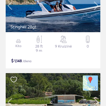
Stingher 28gt
Kita
28 ft
9 Kruizinė
0
9 m
$
1,148
/diena