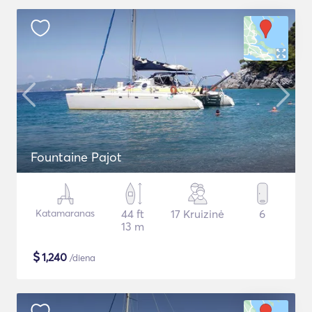
Fountaine Pajot
Katamaranas
44 ft
17 Kruizinė
6
13 m
$
1,240
/diena