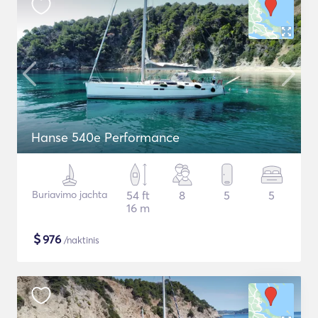
Hanse 540e Performance
Buriavimo jachta
54 ft
8
5
5
16 m
$
976
/naktinis