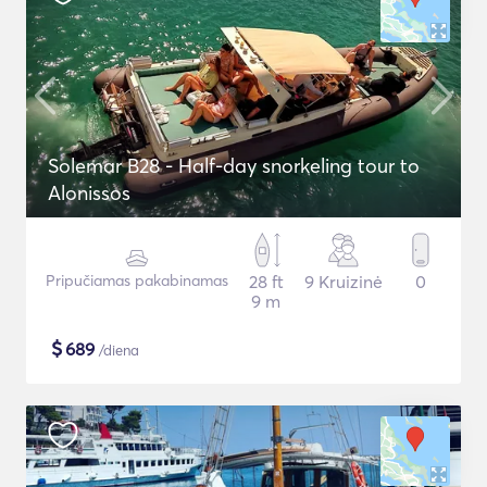
Solemar B28 - Half-day snorkeling tour to
Alonissos
Pripučiamas pakabinamas
28 ft
9 Kruizinė
0
9 m
$
689
/diena