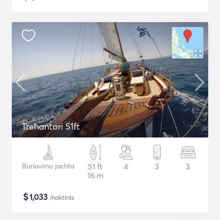
Trehantori 51ft
Buriavimo jachta
51 ft
4
3
3
16 m
$
1,033
/naktinis