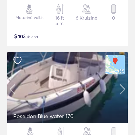
Motorinė valtis
16 ft
6 Kruizinė
0
5 m
$
103
/diena
Poseidon Blue water 170