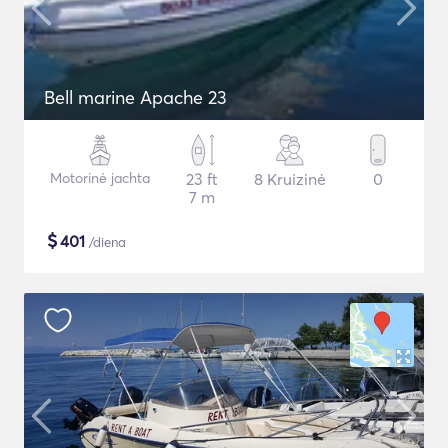
Bell marine Apache 23
Motorinė jachta
23 ft
8 Kruizinė
0
7 m
$
401
/diena