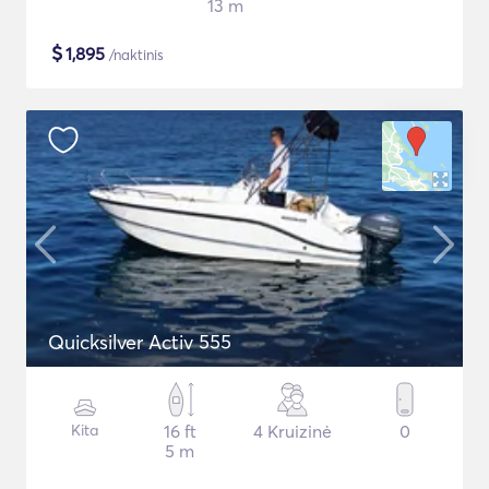
13 m
$
1,895
/naktinis
Quicksilver Activ 555
Kita
16 ft
4 Kruizinė
0
5 m