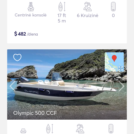
Centrinė konsolė
17 ft
6 Kruizinė
0
5 m
$
482
/diena
Olympic 500 CCF