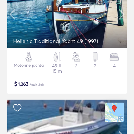
Hellenic Traditional Yacht 49 (1997)
Motorinė jachta
49 ft
7
2
4
15 m
$
1,263
/naktinis