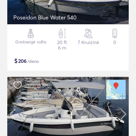
Poseidon Blue Water 540
Greitaeigė valtis
20 ft
7 Kruizinė
0
6 m
$
206
/diena