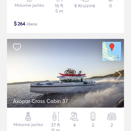
Motorinė jachta
16 ft
8 Kruizinė
0
5 m
$
264
/diena
Axopar Cross Cabin 37
Motorinė jachta
37 ft
4
2
2
11 m