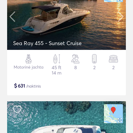
Sea Ray 455 - Sunset Cruise
Motorinė jachta
45 ft
8
2
2
14 m
$
631
/naktinis