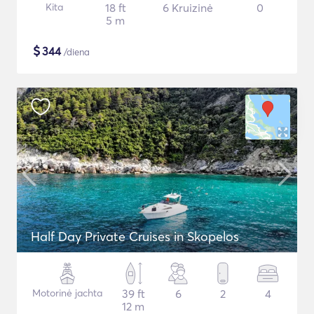
Kita
18 ft
6 Kruizinė
0
5 m
$
344
/diena
Half Day Private Cruises in Skopelos
Motorinė jachta
39 ft
6
2
4
12 m