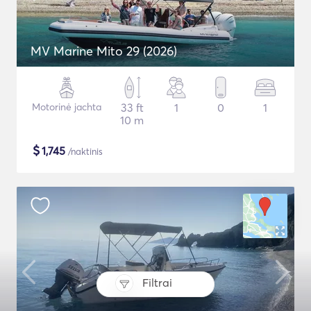
MV Marine Mito 29 (2026)
Motorinė jachta
33 ft
1
0
1
10 m
$
1,745
/naktinis
Filtrai