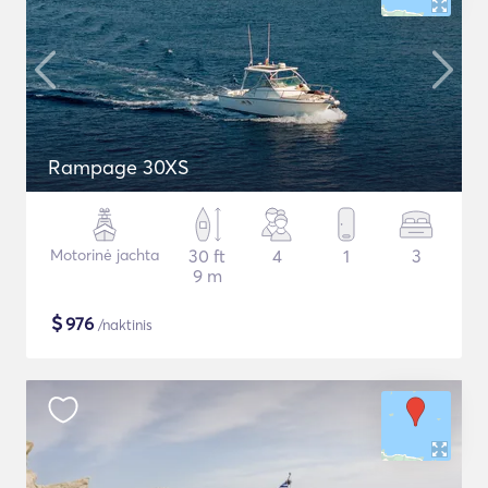
Rampage 30XS
Motorinė jachta
30 ft
4
1
3
9 m
$
976
/naktinis