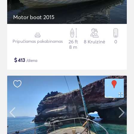
Motor boat 2015
Pripučiamas pakabinamas
26 ft
8 Kruizinė
0
8 m
$
413
/diena