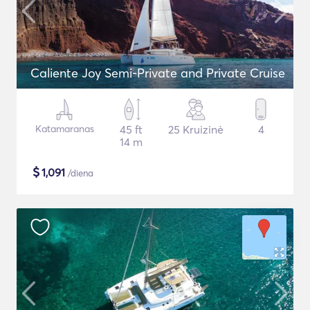
Caliente Joy Semi-Private and Private Cruise
Katamaranas
45 ft
25 Kruizinė
4
14 m
$
1,091
/diena