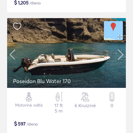
$
1,205
/diena
Poseidon Blu Water 170
Motorinė valtis
17 ft
6 Kruizinė
0
5 m
$
597
/diena