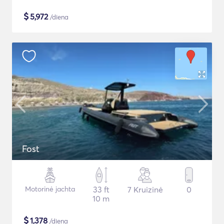
$
5,972
/diena
Fost
Motorinė jachta
33 ft
7 Kruizinė
0
10 m
$
1,378
/diena