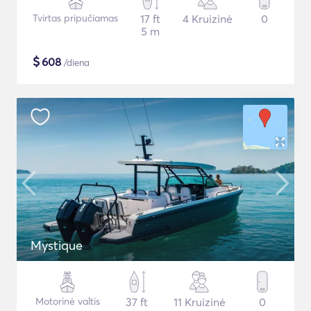
Tvirtas pripučiamas
17 ft
4 Kruizinė
0
5 m
$
608
/diena
Mystique
Motorinė valtis
37 ft
11 Kruizinė
0