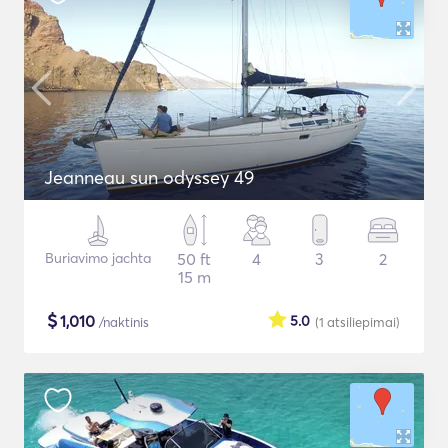
Jeanneau sun odyssey 49
Buriavimo jachta
50 ft
4
3
2
15 m
$
1,010
5.0
/naktinis
(1
atsiliepimai
)