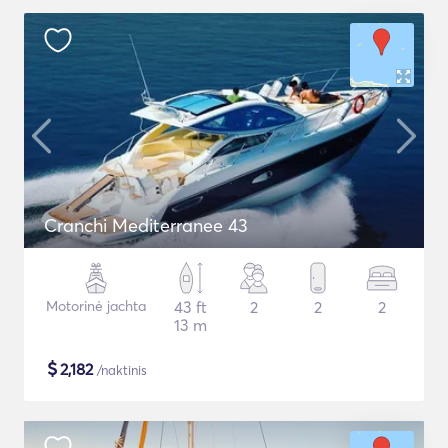
Cranchi Mediterranee 43
Motorinė jachta
43 ft
2
2
2
13 m
$
2,182
/naktinis