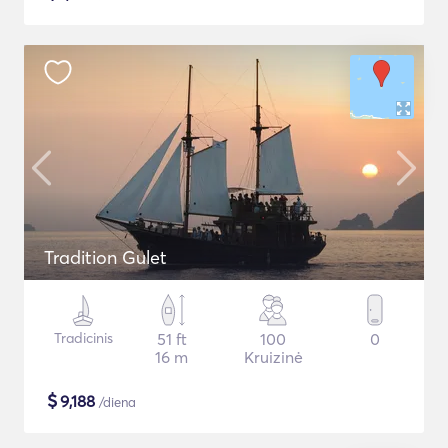
Tradition Gulet
Tradicinis
51 ft
100
0
16 m
Kruizinė
$
9,188
/diena