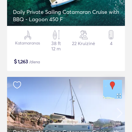
Daily Private Sailing Catamaran Cruise with
BBQ - Lagoon 450 F
Katamaranas
38 ft
22 Kruizinė
4
12 m
$
1,263
/diena