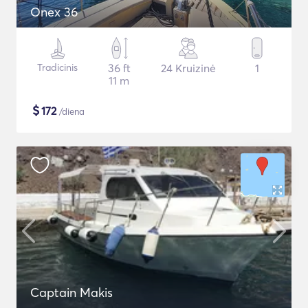
Onex 36
Tradicinis
36 ft
24 Kruizinė
1
11 m
$
172
/diena
Captain Makis