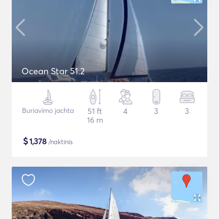
Ocean Star 51.2
Buriavimo jachta
51 ft
4
3
3
16 m
$
1,378
/naktinis