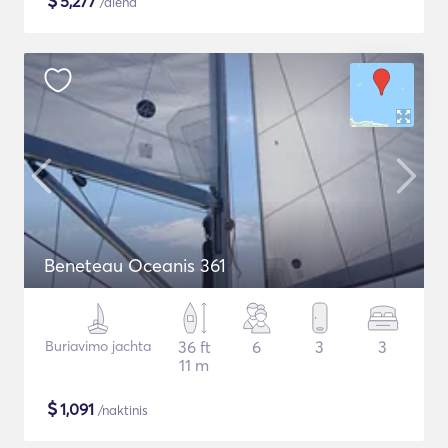
$
5,277
/diena
Beneteau Oceanis 361
Buriavimo jachta
36 ft
6
3
3
11 m
$
1,091
/naktinis