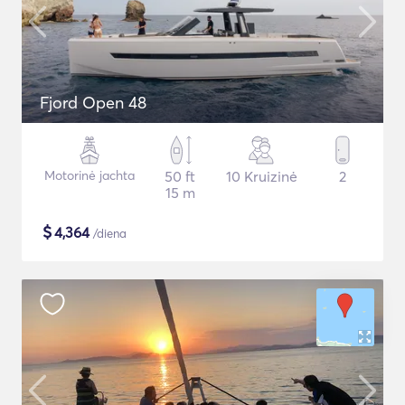
Fjord Open 48
Motorinė jachta
50 ft
10 Kruizinė
2
15 m
$
4,364
/diena