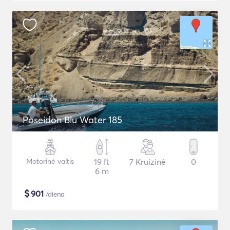
Poseidon Blu Water 185
Motorinė valtis
19 ft
7 Kruizinė
0
6 m
$
901
/diena