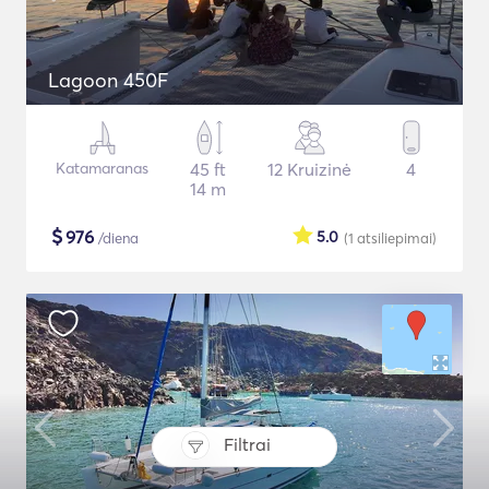
Lagoon 450F
Katamaranas
45 ft
12 Kruizinė
4
14 m
$
976
5.0
/diena
(1
atsiliepimai
)
Filtrai