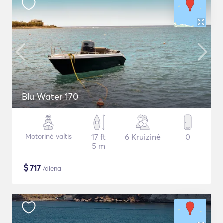
Blu Water 170
Motorinė valtis
17 ft
6 Kruizinė
0
5 m
$
717
/diena