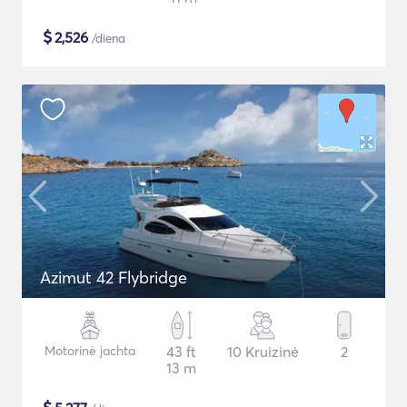
$
2,526
/diena
Azimut 42 Flybridge
Motorinė jachta
43 ft
10 Kruizinė
2
13 m