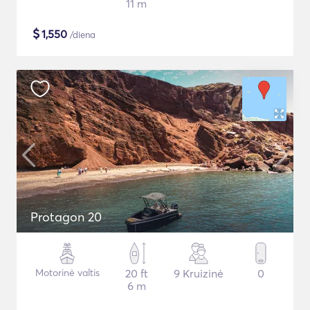
11 m
$
1,550
/diena
Protagon 20
Motorinė valtis
20 ft
9 Kruizinė
0
6 m