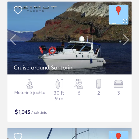
Cruise around Santorini
Motorinė jachta
30 ft
6
2
3
9 m
$
1,045
/naktinis