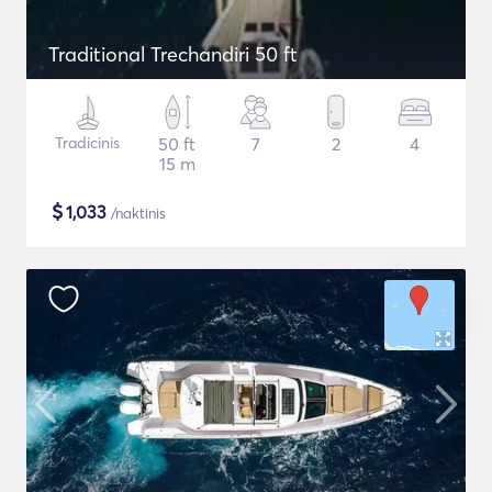
Traditional Trechandiri 50 ft
Tradicinis
50 ft
7
2
4
15 m
$
1,033
/naktinis