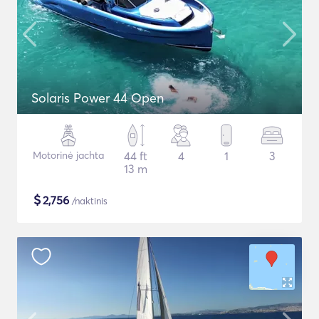
Solaris Power 44 Open
Motorinė jachta
44 ft
4
1
3
13 m
$
2,756
/naktinis