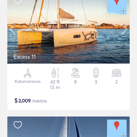
Excess 11
Katamaranas
42 ft
8
3
2
13 m
$
2,009
/naktinis