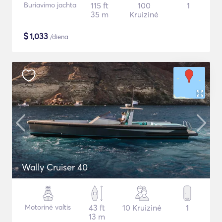
Buriavimo jachta
115 ft
100
1
35 m
Kruizinė
$
1,033
/diena
Wally Cruiser 40
Motorinė valtis
43 ft
10 Kruizinė
1
13 m