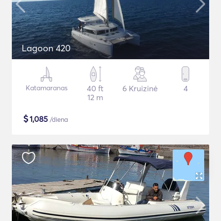
Lagoon 420
Katamaranas
40 ft
6 Kruizinė
4
12 m
$
1,085
/diena