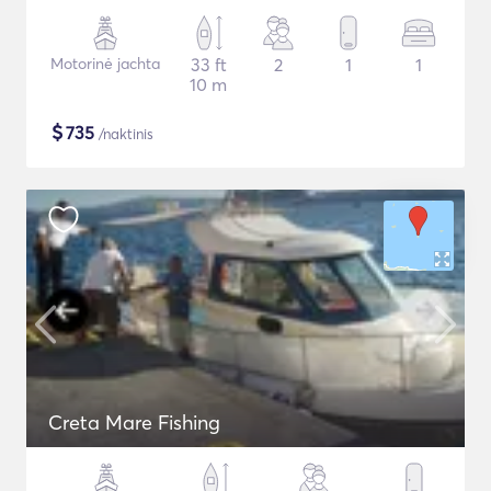
Motorinė jachta
33 ft
2
1
1
10 m
$
735
/naktinis
Creta Mare Fishing