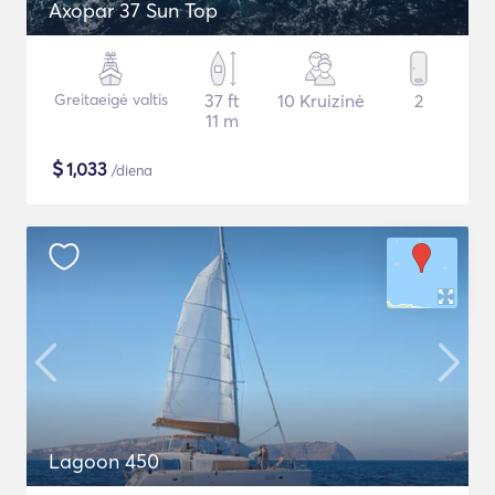
Axopar 37 Sun Top
Greitaeigė valtis
37 ft
10 Kruizinė
2
11 m
$
1,033
/diena
Lagoon 450