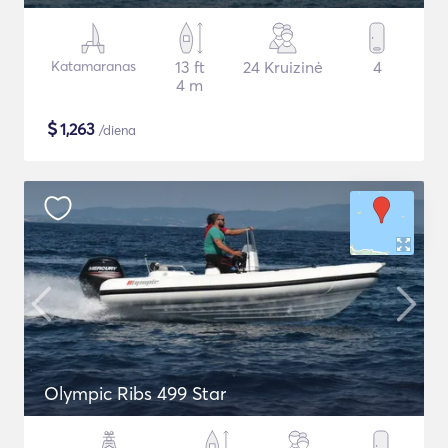
Katamaranas
13 ft
24 Kruizinė
4
4 m
$
1,263
/diena
Olympic Ribs 499 Star