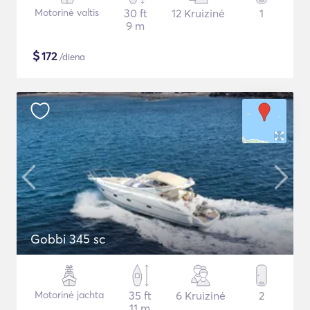
Motorinė valtis
30 ft
12 Kruizinė
1
9 m
$
172
/diena
Gobbi 345 sc
Motorinė jachta
35 ft
6 Kruizinė
2
11 m