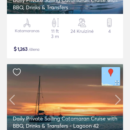
Daily Private Sailing Catamaran Cruise with
BBQ, Drinks & Transfers
Katamaranas
11 ft
24 Kruizinė
4
3 m
$
1,263
/diena
Daily Private Sailing Catamaran Cruise with
BBQ, Drinks & Transfers - Lagoon 42