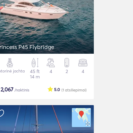
rincess P45 Flybridge
torinė jachta
45 ft
4
2
4
14 m
$
2,067
5.0
/naktinis
(1
atsiliepimai
)