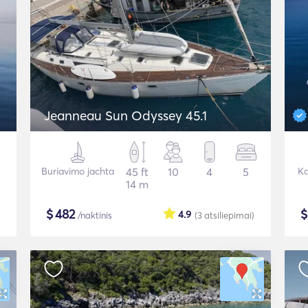
Jeanneau Sun Odyssey 45.1
Buriavimo jachta
45 ft
10
4
5
Ka
14 m
$
482
4.9
/naktinis
(3
atsiliepimai
)