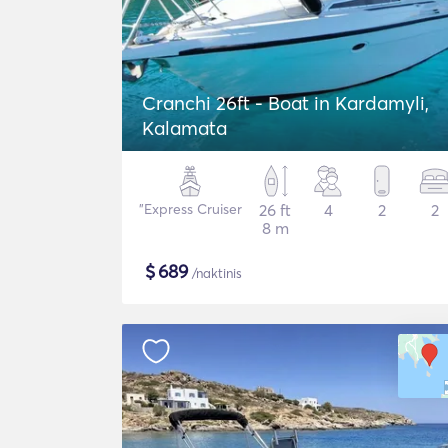
Cranchi 26ft - Boat in Kardamyli,
Kalamata
"Express Cruiser
26 ft
4
2
2
8 m
$
689
/naktinis