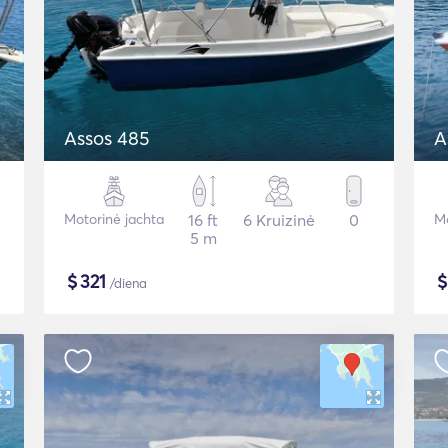
Assos 485
A
Motorinė jachta
16 ft
6 Kruizinė
0
Mo
5 m
$
321
/diena