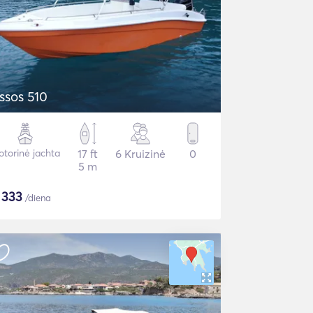
ssos 510
torinė jachta
17 ft
6 Kruizinė
0
5 m
$
333
/diena