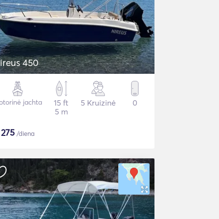
ireus 450
torinė jachta
15 ft
5 Kruizinė
0
5 m
$
275
/diena