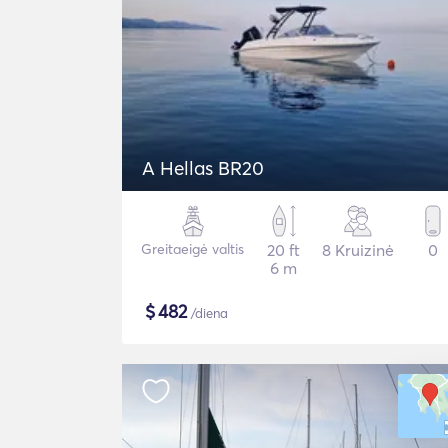
A Hellas BR20
Greitaeigė valtis
20 ft
8 Kruizinė
0
6 m
$
482
/diena