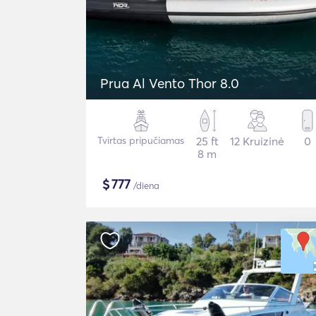
Prua Al Vento Thor 8.0
Tvirtas pripučiamas
25 ft
12 Kruizinė
0
8 m
$
777
/diena