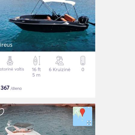
ireus
torinė valtis
16 ft
6 Kruizinė
0
5 m
$
367
/diena