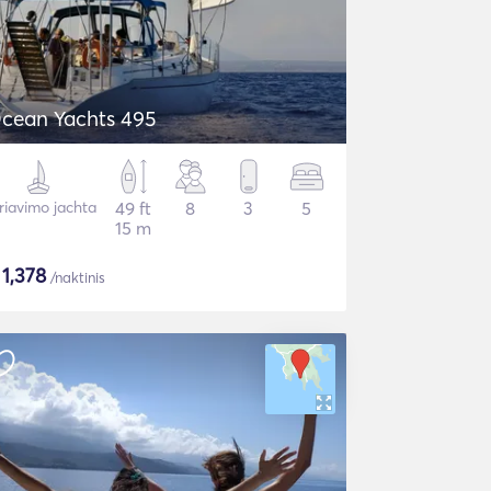
cean Yachts 495
riavimo jachta
49 ft
8
3
5
15 m
$
1,378
/naktinis