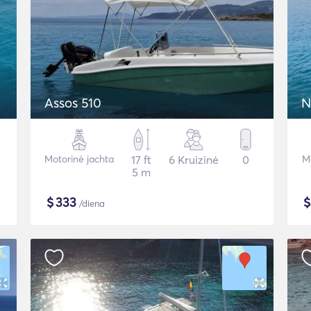
Assos 510
N
Motorinė jachta
17 ft
6 Kruizinė
0
Mo
5 m
$
333
/diena