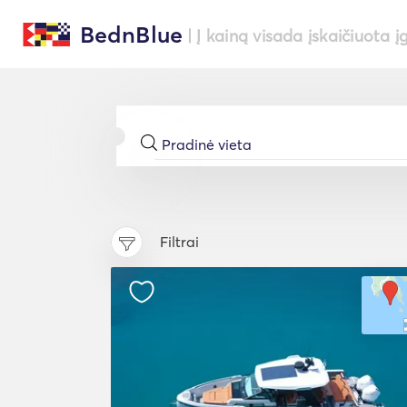
BednBlue
| Į kainą visada įskaičiuota į
Filtrai