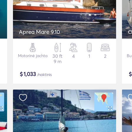
Aprea Mare 9.10
O
Motorinė jachta
30 ft
4
1
2
Bu
9 m
$
1,033
/naktinis