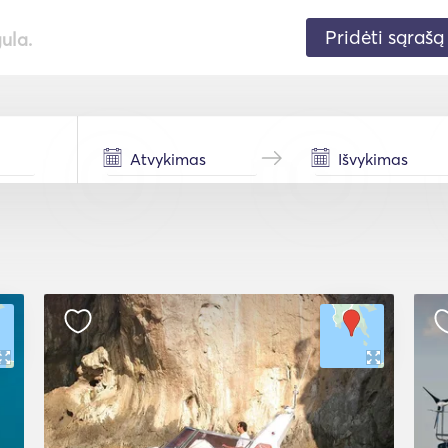
Pridėti sąrašą
gula.