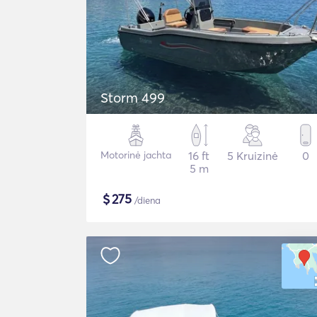
Storm 499
Motorinė jachta
16 ft
5 Kruizinė
0
5 m
$
275
/diena