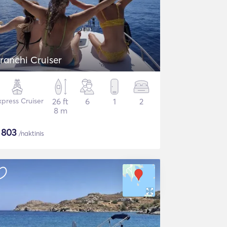
ranchi Cruiser
xpress Cruiser
26 ft
6
1
2
8 m
$
803
/naktinis