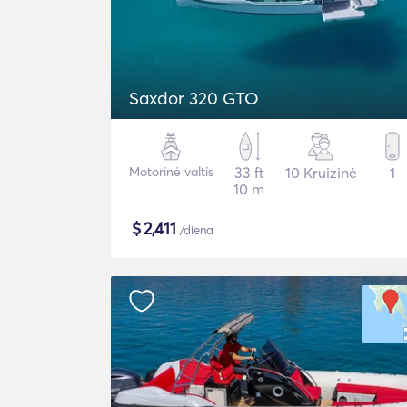
Saxdor 320 GTO
Motorinė valtis
33 ft
10 Kruizinė
1
10 m
$
2,411
/diena