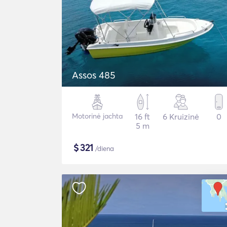
Assos 485
Motorinė jachta
16 ft
6 Kruizinė
0
5 m
$
321
/diena