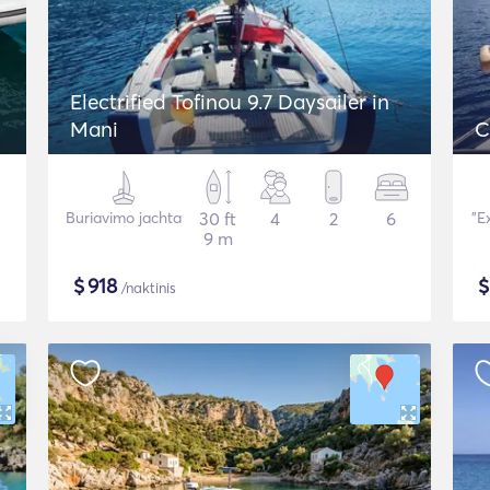
Electrified Tofinou 9.7 Daysailer in
Mani
C
Buriavimo jachta
30 ft
4
2
6
"E
9 m
$
918
/naktinis