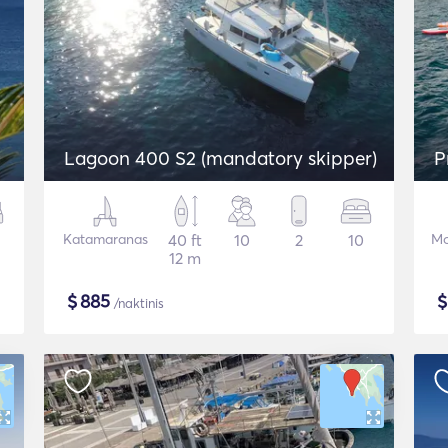
Lagoon 400 S2 (mandatory skipper)
P
Katamaranas
40 ft
10
2
10
Mo
12 m
$
885
/naktinis