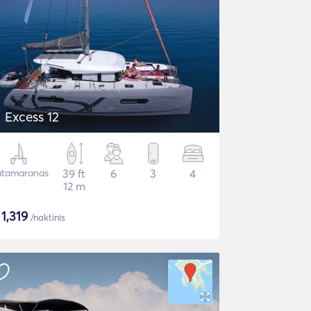
Excess 12
tamaranas
39 ft
6
3
4
12 m
$
1,319
/naktinis