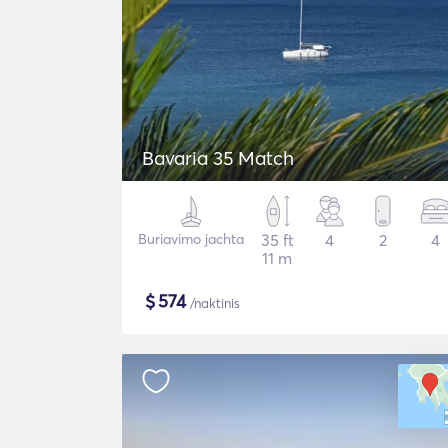
Bavaria 35 Match
Buriavimo jachta
35 ft
4
2
4
11 m
$
574
/naktinis