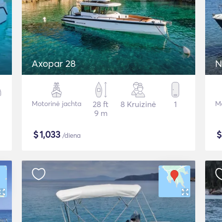
Axopar 28
N
Motorinė jachta
28 ft
8 Kruizinė
1
Mo
9 m
$
1,033
/diena