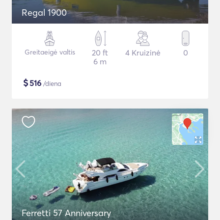
Regal 1900
Greitaeigė valtis
20 ft
4 Kruizinė
0
6 m
$
516
/diena
Ferretti 57 Anniversary