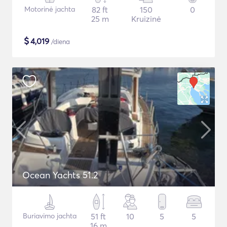
Motorinė jachta
82 ft
150
0
25 m
Kruizinė
$
4,019
/diena
Ocean Yachts 51.2
Buriavimo jachta
51 ft
10
5
5
16 m