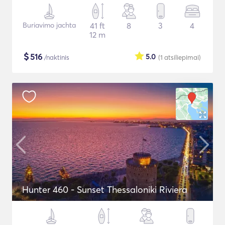
Buriavimo jachta
41 ft
8
3
4
12 m
$
516
5.0
/naktinis
(1
atsiliepimai
)
Hunter 460 - Sunset Thessaloniki Riviera