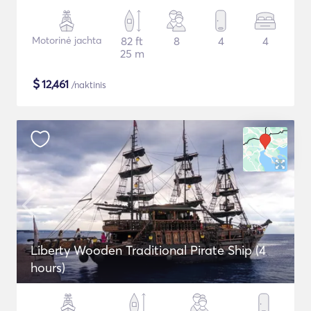
Motorinė jachta
82 ft
8
4
4
25 m
$
12,461
/naktinis
Liberty Wooden Traditional Pirate Ship (4
hours)