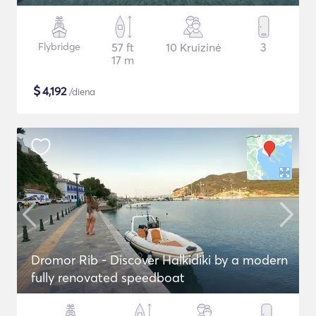
Flybridge
57 ft
10 Kruizinė
3
17 m
$
4,192
/diena
Dromor Rib - Discover Halkidiki by a modern
fully renovated speedboat