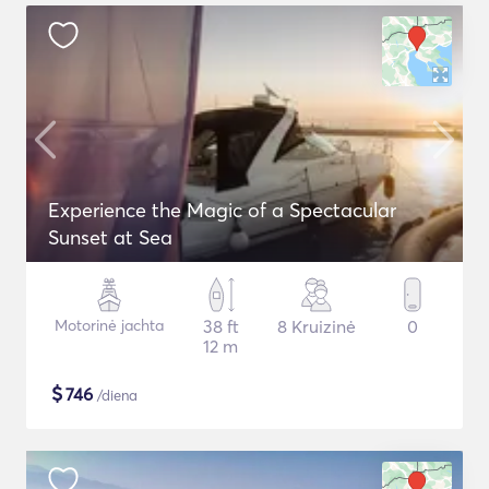
Experience the Magic of a Spectacular
Sunset at Sea
Motorinė jachta
38 ft
8 Kruizinė
0
12 m
$
746
/diena