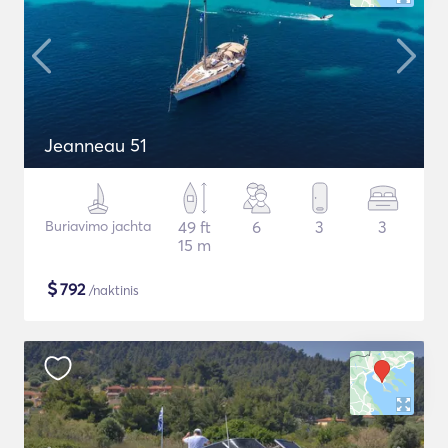
Jeanneau 51
Buriavimo jachta
49 ft
6
3
3
15 m
$
792
/naktinis