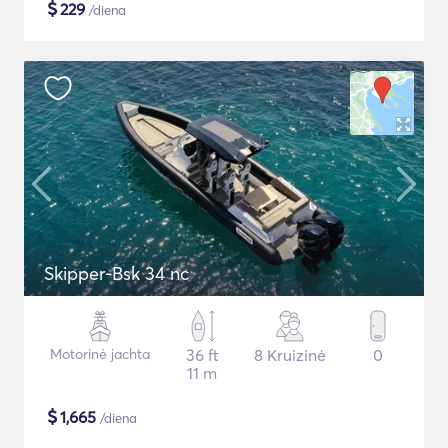
$
229
/diena
Skipper-Bsk 34 nc
Motorinė jachta
36 ft
8 Kruizinė
0
11 m
$
1,665
/diena