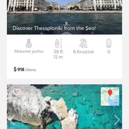
Discover Thessaloniki from the Sea!
Motorinė jachta
38 ft
8 Kruizinė
0
12 m
$
918
/diena