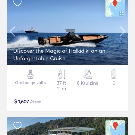
Discover the Magic of Halkidiki on an
Unforgettable Cruise
Greitaeigė valtis
37 ft
8 Kruizinė
0
11 m
$
1,607
/diena