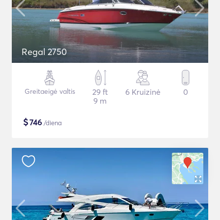
Regal 2750
Greitaeigė valtis
29 ft
6 Kruizinė
0
9 m
$
746
/diena