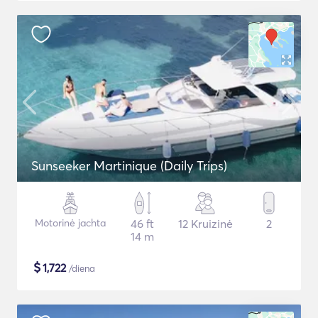
Sunseeker Martinique (Daily Trips)
Motorinė jachta
46 ft
12 Kruizinė
2
14 m
$
1,722
/diena