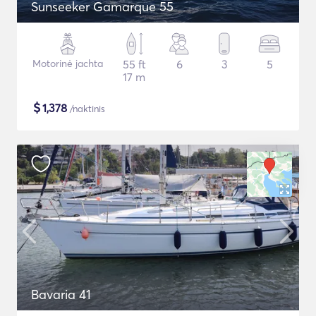
Sunseeker Gamarque 55
Motorinė jachta
55 ft
6
3
5
17 m
$
1,378
/naktinis
Bavaria 41