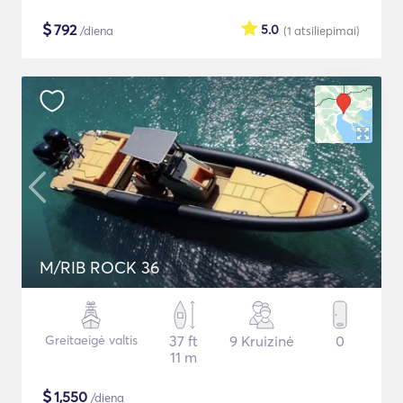
$
792
5.0
/diena
(1
atsiliepimai
)
M/RIB ROCK 36
Greitaeigė valtis
37 ft
9 Kruizinė
0
11 m
$
1,550
/diena