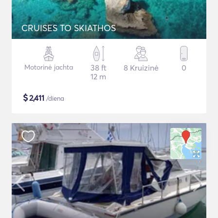
CRUISES TO SKIATHOS
Motorinė jachta
38 ft
8 Kruizinė
0
12 m
$
2,411
/diena