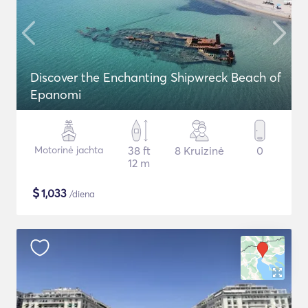
Discover the Enchanting Shipwreck Beach of
Epanomi
Motorinė jachta
38 ft
8 Kruizinė
0
12 m
$
1,033
/diena