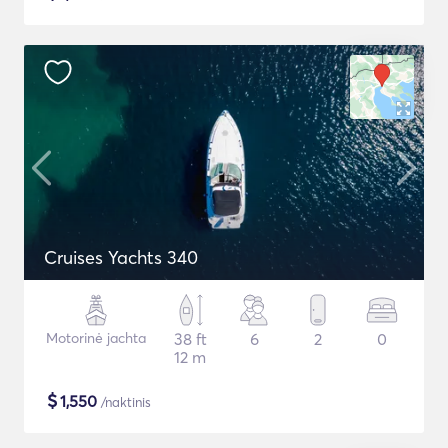
Cruises Yachts 340
Motorinė jachta
38 ft
6
2
0
12 m
$
1,550
/naktinis