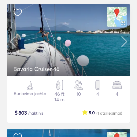
Bavaria Cruiser 46
Buriavimo jachta
46 ft
10
4
4
14 m
$
803
5.0
/naktinis
(1
atsiliepimai
)