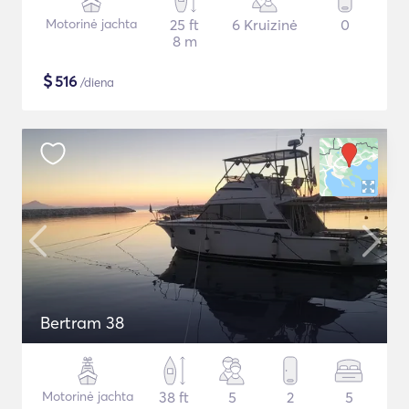
Motorinė jachta
25 ft
6 Kruizinė
0
8 m
$
516
/diena
Bertram 38
Motorinė jachta
38 ft
5
2
5