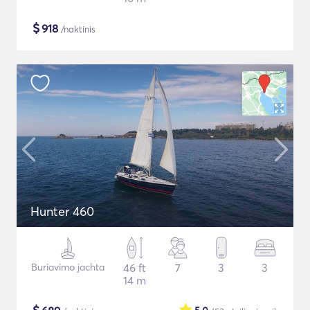
$
918
/naktinis
Hunter 460
Buriavimo jachta
46 ft
7
3
3
14 m