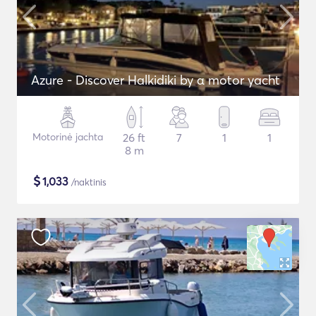
Azure - Discover Halkidiki by α motor yacht
Motorinė jachta
26 ft
7
1
1
8 m
$
1,033
/naktinis