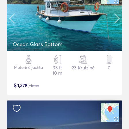
Ocean Glass Bottom
Motorinė jachta
33 ft
23 Kruizinė
0
10 m
$
1,378
/diena