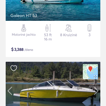
Galeon HT 53
Motorinė jachta
53 ft
8 Kruizinė
3
16 m
$
3,388
/diena