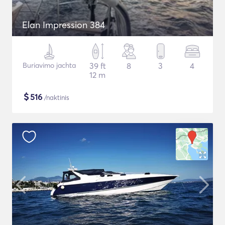
Elan Impression 384
Buriavimo jachta
39 ft
8
3
4
12 m
$
516
/naktinis