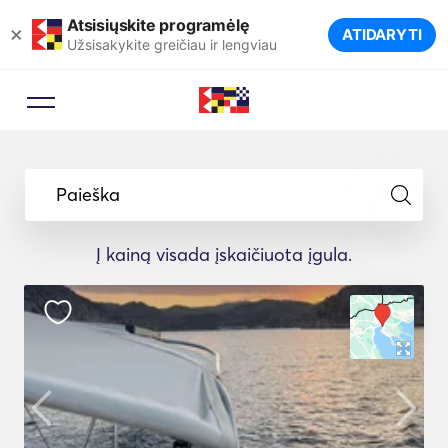
Atsisiųskite programėlę
×
ATIDARYTI
Užsisakykite greičiau ir lengviau
Paieška
Į kainą visada įskaičiuota įgula.