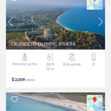
CRUISES TO OLYMPIC RIVIERA
Motorinė jachta
38 ft
8 Kruizinė
0
12 m
$
2,009
/diena