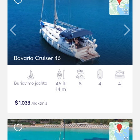
Bavaria Cruiser 46
Buriavimo jachta
46 ft
8
4
4
14 m
$
1,033
/naktinis