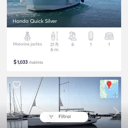
Honda Quick Silver
Motorinė jachta
21 ft
6
1
1
6 m
$
1,033
/naktinis
Filtrai