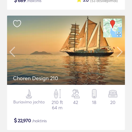
$
689
5.0
/naktinis
(53
atsiliepimai
)
Choren Design 210
Buriavimo jachta
210 ft
42
18
20
64 m
$
22,970
/naktinis