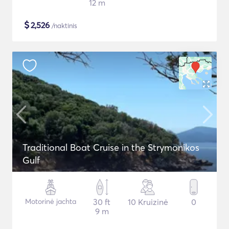
12 m
$
2,526
/naktinis
Traditional Boat Cruise in the Strymonikos
Gulf
Motorinė jachta
30 ft
10 Kruizinė
0
9 m