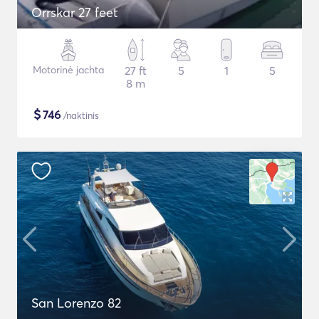
Orrskar 27 feet
Motorinė jachta
27 ft
5
1
5
8 m
$
746
/naktinis
San Lorenzo 82