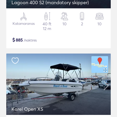
Lagoon 400 S2 (mandatory skipper)
Katamaranas
40 ft
10
2
10
12 m
$
885
/naktinis
Karel Open XS