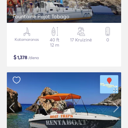
Fountaine Pajot Tobago
Katamaranas
40 ft
17 Kruizinė
0
12 m
$
1,378
/diena