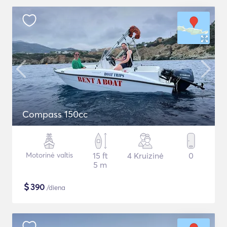
Compass 150cc
Motorinė valtis
15 ft
4 Kruizinė
0
5 m
$
390
/diena