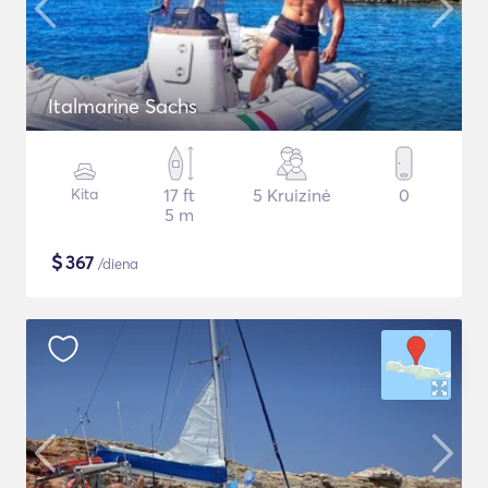
Italmarine Sachs
Kita
17 ft
5 Kruizinė
0
5 m
$
367
/diena