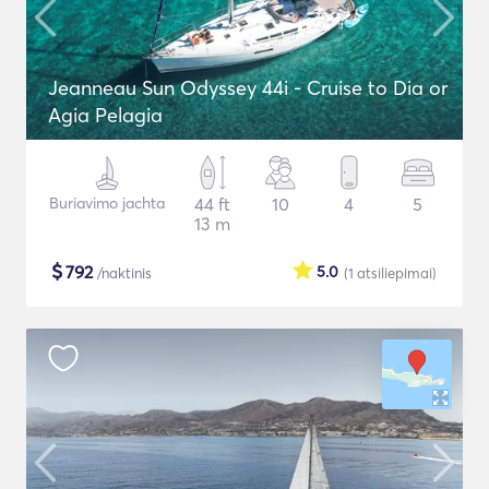
Jeanneau Sun Odyssey 44i - Cruise to Dia or
Agia Pelagia
Buriavimo jachta
44 ft
10
4
5
13 m
$
792
5.0
/naktinis
(1
atsiliepimai
)