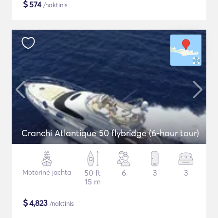
$
574
/naktinis
Cranchi Atlantique 50 flybridge (6-hour tour)
Motorinė jachta
50 ft
6
3
3
15 m
$
4,823
/naktinis