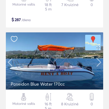
Motorinė valtis
18 ft
7 Kruizinė
0
5 m
$
287
/diena
Poseidon Blue Water 170cc
Motorinė valtis
16 ft
8 Kruizinė
0
5 m