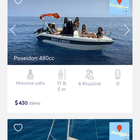
Poseidon 480cc
Motorinė valtis
17 ft
6 Kruizinė
0
5 m
$
430
/diena