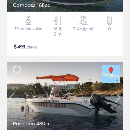
Compass 168cc
Motorinė valtis
16 ft
7 Kruizinė
0
5 m
$
493
/diena
Poseidon 480cc