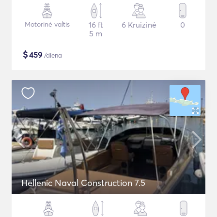
Motorinė valtis
16 ft
6 Kruizinė
0
5 m
$
459
/diena
Hellenic Naval Construction 7.5