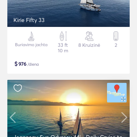
Kirie Fifty 33
Buriavimo jachta
33 ft
8 Kruizinė
2
10 m
$
976
/diena