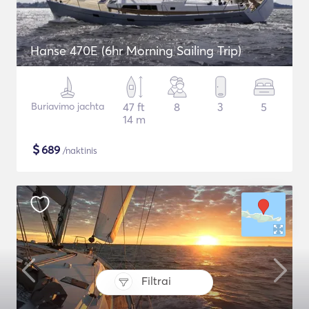
Hanse 470E (6hr Morning Sailing Trip)
Buriavimo jachta
47 ft
8
3
5
14 m
$
689
/naktinis
Filtrai