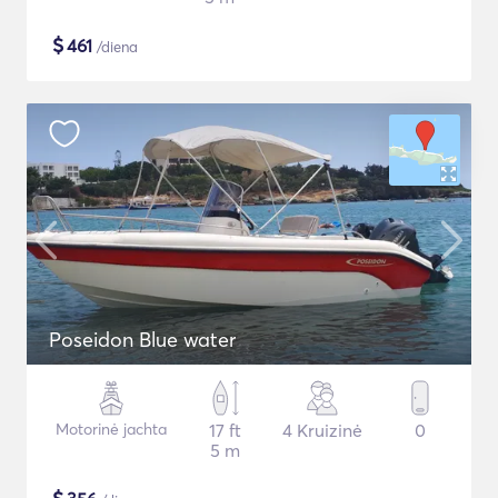
$
461
/diena
Poseidon Blue water
Motorinė jachta
17 ft
4 Kruizinė
0
5 m