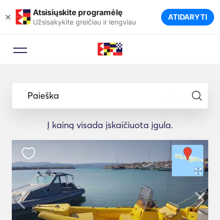
Atsisiųskite programėlę
×
ATIDARYTI
Užsisakykite greičiau ir lengviau
Paieška
Į kainą visada įskaičiuota įgula.