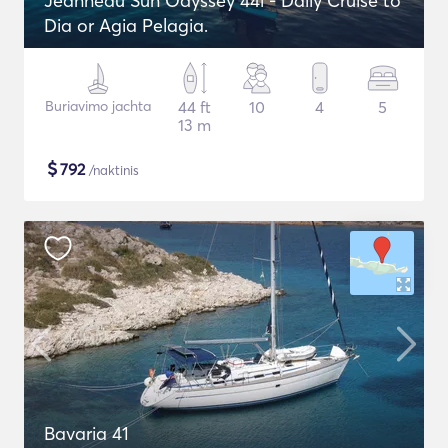
Jeanneau Sun Odyssey 44i - Daily Cruise to
Dia or Agia Pelagia.
Buriavimo jachta
44 ft
10
4
5
13 m
$
792
/naktinis
Bavaria 41