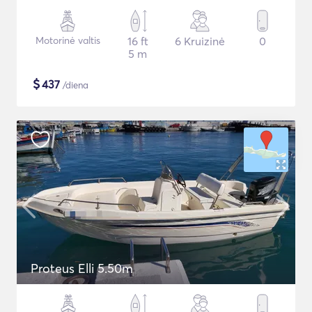
Motorinė valtis
16 ft
6 Kruizinė
0
5 m
$
437
/diena
Proteus Elli 5.50m