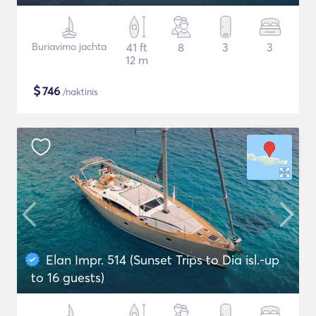
Buriavimo jachta
41 ft
8
3
3
12 m
$
746
/naktinis
Elan Impr. 514 (Sunset Trips to Dia isl.-up
to 16 guests)