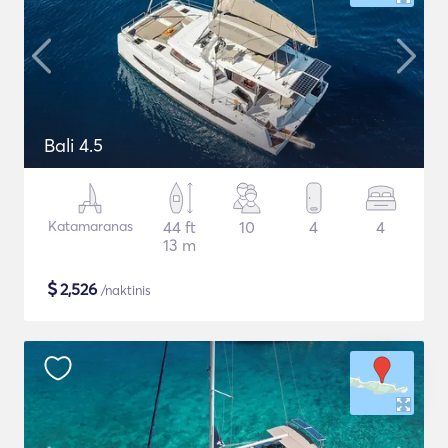
Bali 4.5
Katamaranas
44 ft
10
4
4
13 m
$
2,526
/naktinis