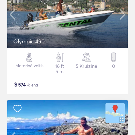
Olympic 490
Motorinė valtis
16 ft
5 Kruizinė
0
5 m
$
574
/diena