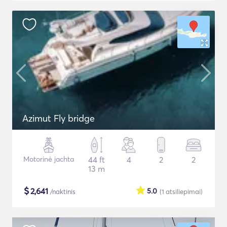
Azimut Fly bridge
Motorinė jachta
44 ft
4
2
2
13 m
$
2,641
5.0
/naktinis
(1
atsiliepimai
)