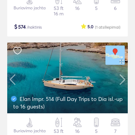
Buriavimo jachta
53 ft
16
5
6
16 m
$
574
5.0
/naktinis
(1
atsiliepimai
)
Elan Impr. 514 (Full Day Trips to Dia isl.-up
to 16 guests)
Buriavimo jachta
53 ft
16
5
7