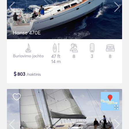
Hanse 470E
Buriavimo jachta
47 ft
8
3
8
14 m
$
803
/naktinis