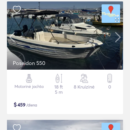
Poseidon 550
Motorinė jachta
18 ft
8 Kruizinė
0
5 m
$
459
/diena