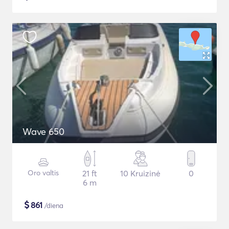
Wave 650
Oro valtis
21 ft
10 Kruizinė
0
6 m
$
861
/diena