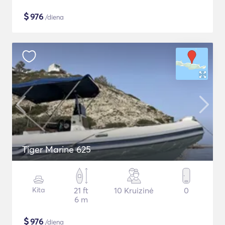
$
976
/diena
Tiger Marine 625
Kita
21 ft
10 Kruizinė
0
6 m
$
976
/diena