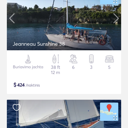
Jeanneau Sunshine 38
Buriavimo jachta
38 ft
6
3
5
12 m
$
424
/naktinis