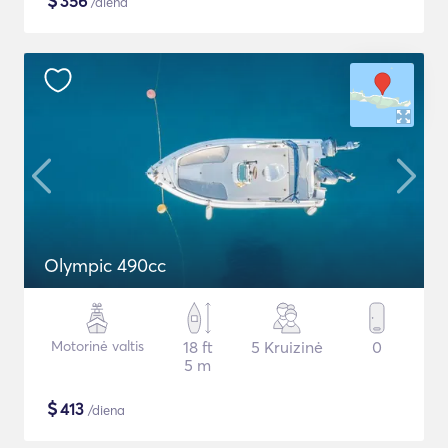
$
356
/diena
Olympic 490cc
Motorinė valtis
18 ft
5 Kruizinė
0
5 m
$
413
/diena