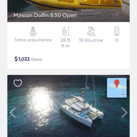
Minoan Dolfin 8.50 Open
Tvirtas pripučiamas
28 ft
10 Kruizinė
0
9 m
$
1,033
/diena