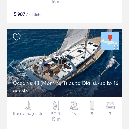
16 m
$
907
/naktinis
Oceanis 48 (Morning Trips to Dia isl.-up to 16
guests)
Buriavimo jachta
50 ft
16
5
7
15 m