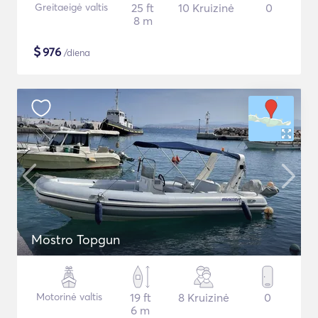
Greitaeigė valtis
25 ft
10 Kruizinė
0
8 m
$
976
/diena
Mostro Topgun
Motorinė valtis
19 ft
8 Kruizinė
0
6 m