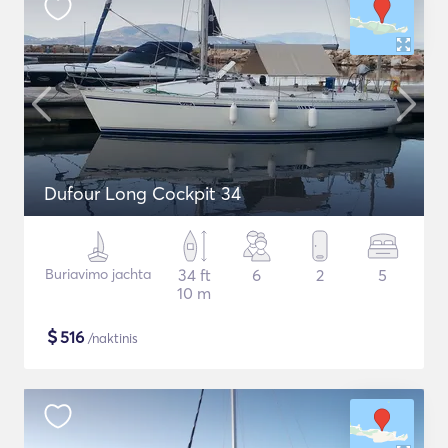
Dufour Long Cockpit 34
Buriavimo jachta
34 ft
6
2
5
10 m
$
516
/naktinis