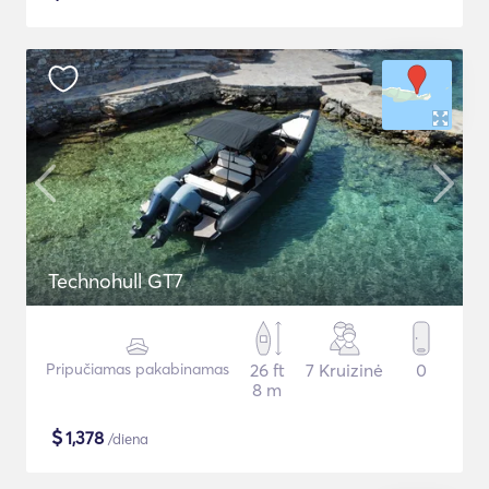
Technohull GT7
Pripučiamas pakabinamas
26 ft
7 Kruizinė
0
8 m
$
1,378
/diena