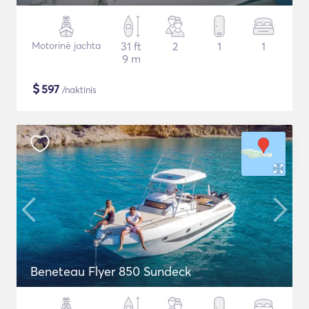
Motorinė jachta
31 ft
2
1
1
9 m
$
597
/naktinis
Beneteau Flyer 850 Sundeck