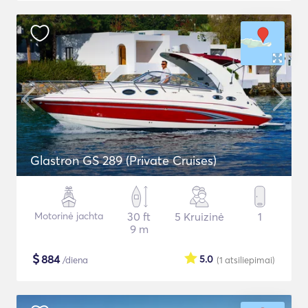
Glastron GS 289 (Private Cruises)
Motorinė jachta
30 ft
5 Kruizinė
1
9 m
$
884
5.0
/diena
(1
atsiliepimai
)