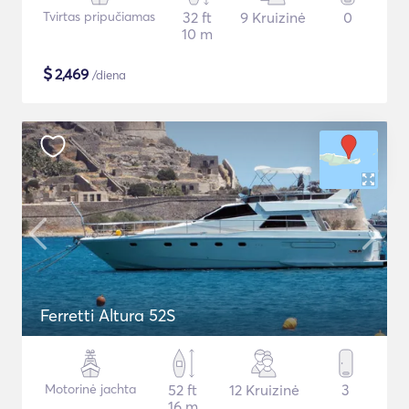
Tvirtas pripučiamas
32 ft
9 Kruizinė
0
10 m
$
2,469
/diena
Ferretti Altura 52S
Motorinė jachta
52 ft
12 Kruizinė
3
16 m