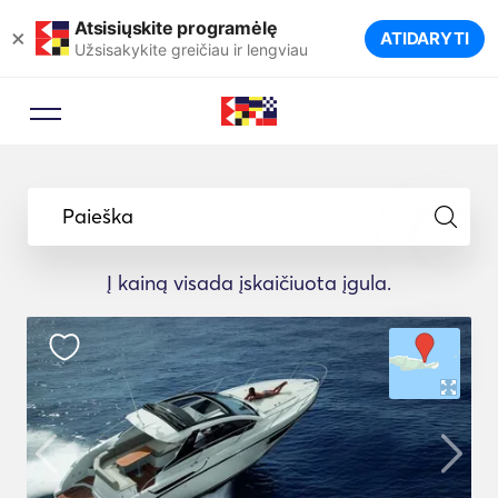
Atsisiųskite programėlę
×
ATIDARYTI
Užsisakykite greičiau ir lengviau
Paieška
Į kainą visada įskaičiuota įgula.