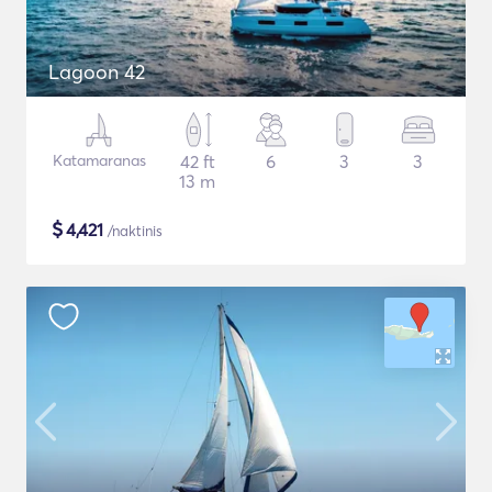
Lagoon 42
Katamaranas
42 ft
6
3
3
13 m
$
4,421
/naktinis