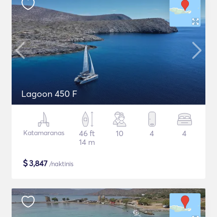
Lagoon 450 F
Katamaranas
46 ft
10
4
4
14 m
$
3,847
/naktinis