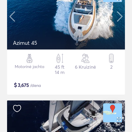
Azimut 45
Motorinė jachta
45 ft
6 Kruizinė
2
14 m
$
3,675
/diena