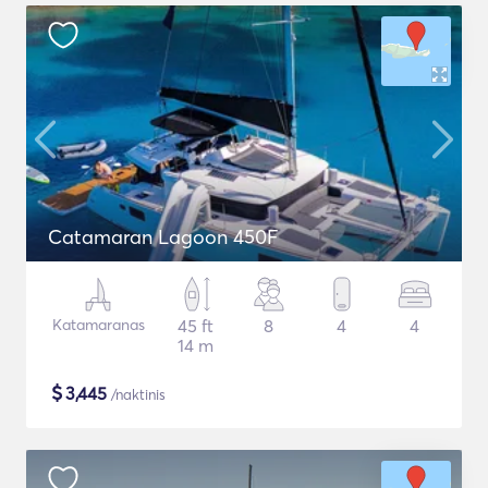
Catamaran Lagoon 450F
Katamaranas
45 ft
8
4
4
14 m
$
3,445
/naktinis