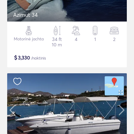
Azimut 34
Motorinė jachta
34 ft
4
1
2
10 m
$
3,330
/naktinis