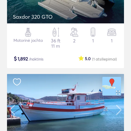
Saxdor 320 GTO
Motorinė jachta
36 ft
2
1
1
11 m
$
1,892
5.0
/naktinis
(1
atsiliepimai
)