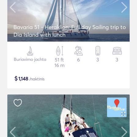
Bavaria 51 - Heraklion: Full day Sailing trip to
Dia Island with lunch
Buriavimo jachta
51 ft
6
3
3
16 m
$
1,148
/naktinis