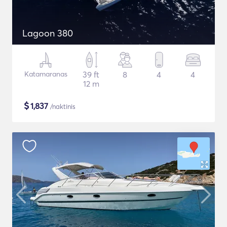
Lagoon 380
Katamaranas
39 ft
8
4
4
12 m
$
1,837
/naktinis