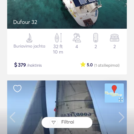
Dufour 32
Buriavimo jachta
32 ft
4
2
2
10 m
$
379
5.0
/naktinis
(1
atsiliepimai
)
Filtrai