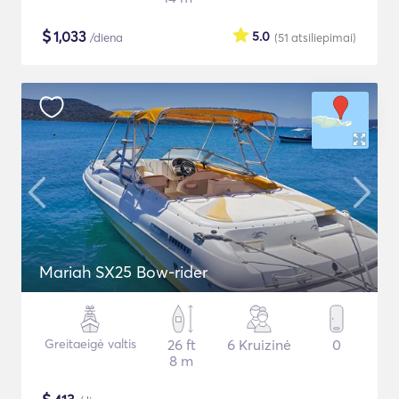
$
1,033
5.0
/diena
(51
atsiliepimai
)
Mariah SX25 Bow-rider
Greitaeigė valtis
26 ft
6 Kruizinė
0
8 m