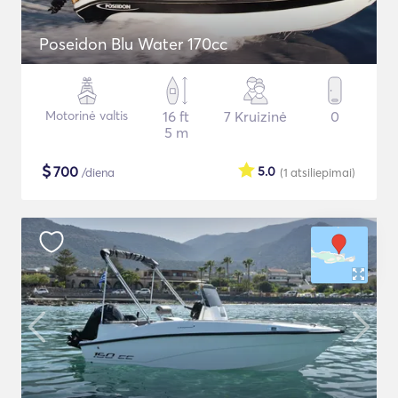
Poseidon Blu Water 170cc
Motorinė valtis
16 ft
7 Kruizinė
0
5 m
$
700
5.0
/diena
(1
atsiliepimai
)