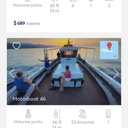
Motorinė jachta
45 ft
4
1
2
14 m
$
689
/naktinis
Motorboat 46
Motorinė jachta
46 ft
23 Kruizinė
1
14 m