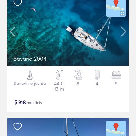
Bavaria 2004
Buriavimo jachta
44 ft
8
4
5
13 m
$
918
/naktinis