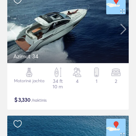
Azimut 34
Motorinė jachta
34 ft
4
1
2
10 m
$
3,330
/naktinis