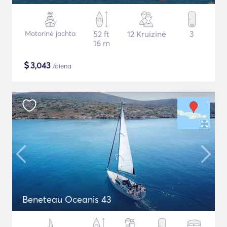
Motorinė jachta
52 ft
12 Kruizinė
3
16 m
$
3,043
/diena
Beneteau Oceanis 43