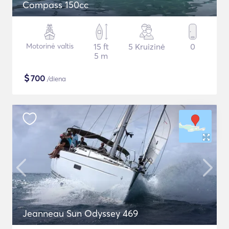
Compass 150cc
Motorinė valtis
15 ft
5 Kruizinė
0
5 m
$
700
/diena
Jeanneau Sun Odyssey 469