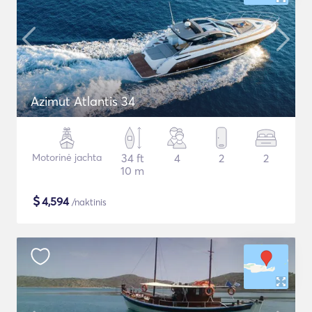
Azimut Atlantis 34
Motorinė jachta
34 ft
4
2
2
10 m
$
4,594
/naktinis