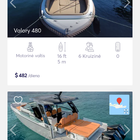
Valory 480
Motorinė valtis
16 ft
6 Kruizinė
0
5 m
$
482
/diena