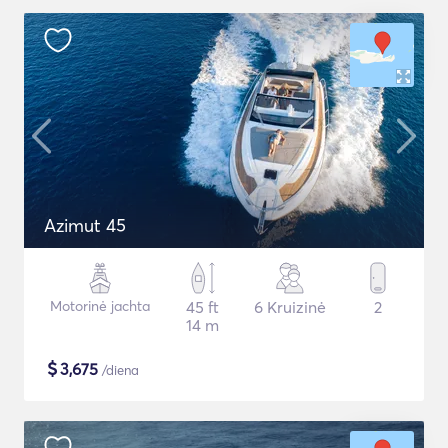
Azimut 45
Motorinė jachta
45 ft
6 Kruizinė
2
14 m
$
3,675
/diena