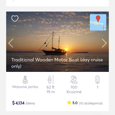
Traditional Wooden Motor Boat (day cruise
only)
Motorinė jachta
62 ft
100
1
19 m
Kruizinė
$
4,134
5.0
/diena
(10
atsiliepimai
)