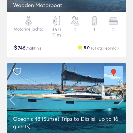
Wooden Motorboat
Motorinė jachta
36 ft
2
1
2
11 m
$
746
5.0
/naktinis
(61
atsiliepimai
)
Oceanis 48 (Sunset Trips to Dia isl.-up to 16
guests)