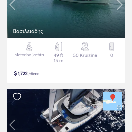
Βασιλειάδης
Motorinė jachta
49 ft
50 Kruizinė
0
15 m
$
1,722
/diena