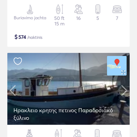
Buriavimo jachta
50 ft
16
5
7
15 m
$
574
/naktinis
Ηρακλειο κρητης πετινος Παραδοσιακό
ξύλινο