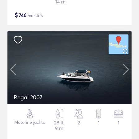
14 m
$
746
/naktinis
Regal 2007
Motorinė jachta
28 ft
2
1
1
9 m