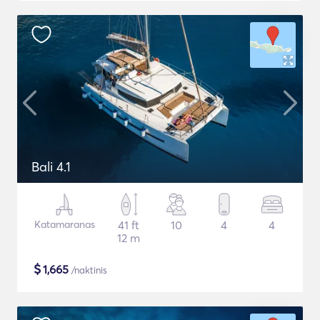
Bali 4.1
Katamaranas
41 ft
10
4
4
12 m
$
1,665
/naktinis