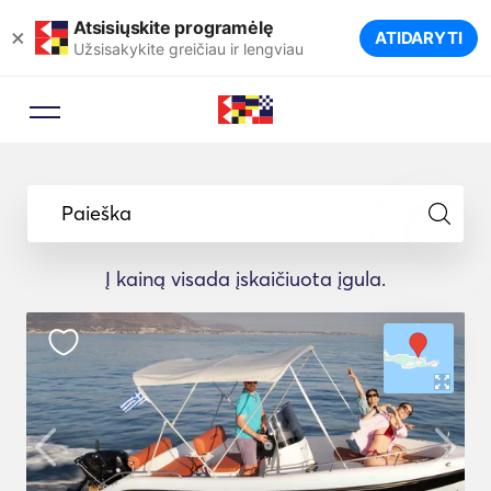
Atsisiųskite programėlę
×
ATIDARYTI
Užsisakykite greičiau ir lengviau
Paieška
Į kainą visada įskaičiuota įgula.