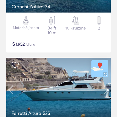
Cranchi Zaffiro 34
Motorinė jachta
34 ft
10 Kruizinė
2
10 m
$
1,952
/diena
Ferretti Altura 52S