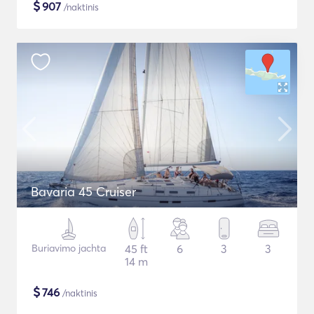
$
907
/naktinis
Bavaria 45 Cruiser
Buriavimo jachta
45 ft
6
3
3
14 m
$
746
/naktinis