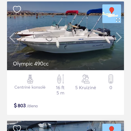
Olympic 490cc
Centrinė konsolė
16 ft
5 Kruizinė
0
5 m
$
803
/diena