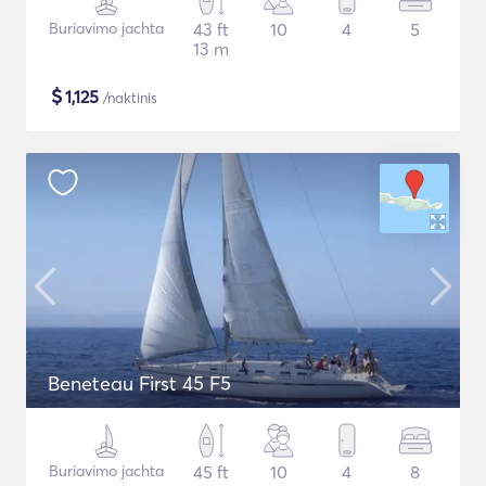
Buriavimo jachta
43 ft
10
4
5
13 m
$
1,125
/naktinis
Beneteau First 45 F5
Buriavimo jachta
45 ft
10
4
8