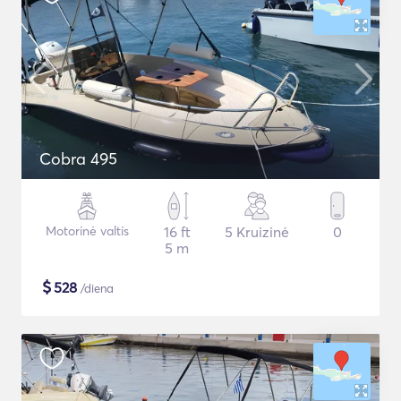
Cobra 495
Motorinė valtis
16 ft
5 Kruizinė
0
5 m
$
528
/diena