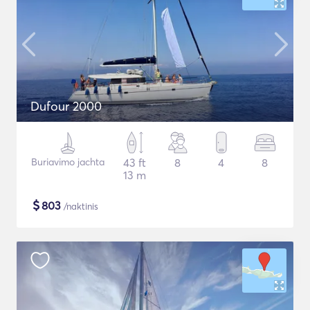
Dufour 2000
Buriavimo jachta
43 ft
8
4
8
13 m
$
803
/naktinis