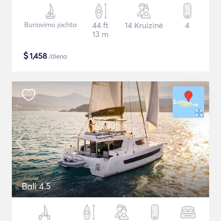
Buriavimo jachta
44 ft
14 Kruizinė
4
13 m
$
1,458
/diena
Bali 4.5