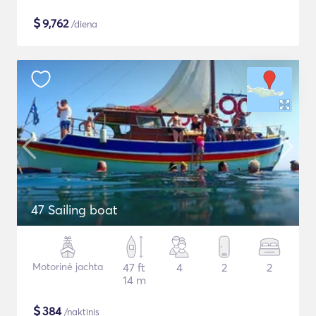
$
9,762
/diena
47 Sailing boat
Motorinė jachta
47 ft
4
2
2
14 m
$
384
/naktinis