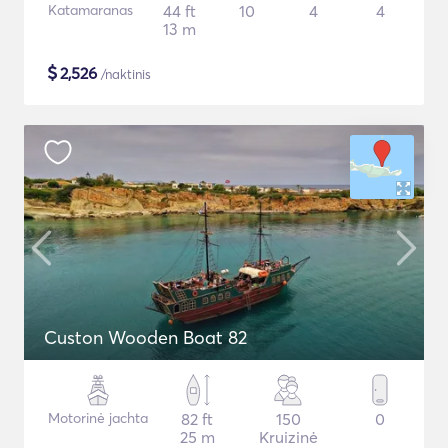
Katamaranas
44 ft
10
4
4
13 m
$
2,526
/naktinis
Custon Wooden Boat 82
Motorinė jachta
82 ft
150
0
25 m
Kruizinė