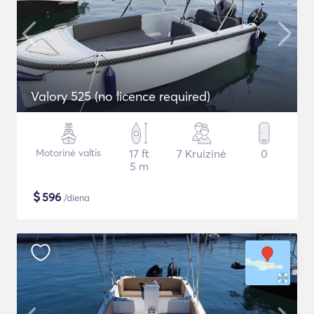
Valory 525 (no licence required)
Motorinė valtis
17 ft
7 Kruizinė
0
5 m
$
596
/diena