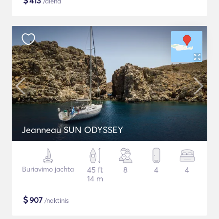
$
413
/diena
Jeanneau SUN ODYSSEY
Buriavimo jachta
45 ft
8
4
4
14 m
$
907
/naktinis