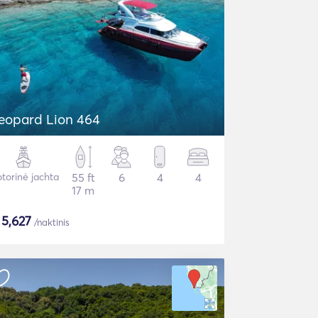
eopard Lion 464
torinė jachta
55 ft
6
4
4
17 m
$
5,627
/naktinis