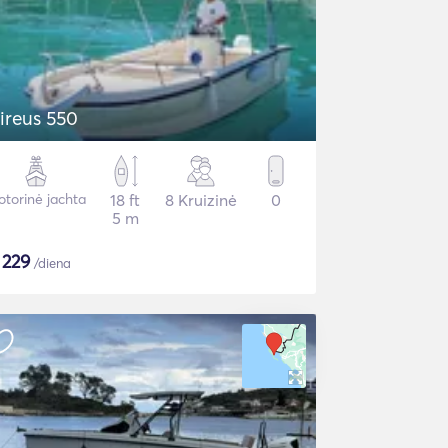
ireus 550
torinė jachta
18 ft
8 Kruizinė
0
5 m
$
229
/diena