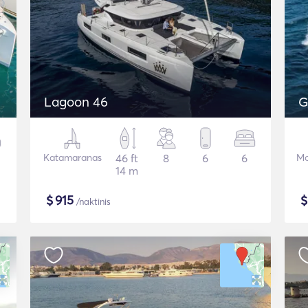
Lagoon 46
G
Katamaranas
46 ft
8
6
6
Mo
14 m
$
915
/naktinis