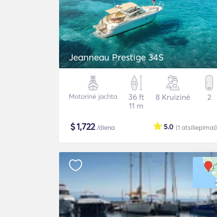
Jeanneau Prestige 34S
Motorinė jachta
36 ft
8 Kruizinė
2
11 m
$
1,722
5.0
/diena
(1
atsiliepimai
)