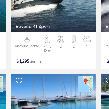
Bavaria 41 Sport
B
Motorinė jachta
41 ft
2
2
1
Mo
12 m
$
1,295
/naktinis