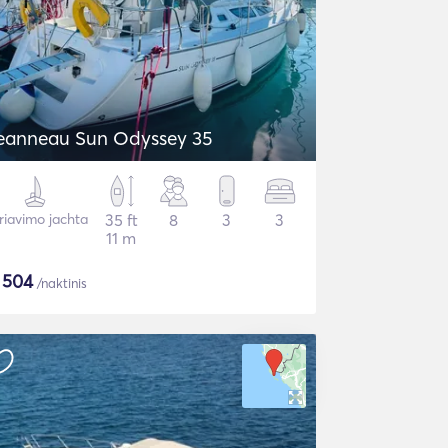
eanneau Sun Odyssey 35
riavimo jachta
35 ft
8
3
3
11 m
$
504
/naktinis