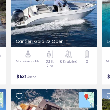
Cantieri Gaia 22 Open
L
Motorinė jachta
23 ft
8 Kruizinė
0
Mo
7 m
$
631
/diena