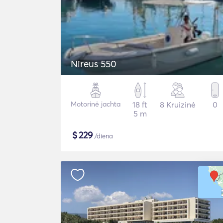
Nireus 550
Motorinė jachta
18 ft
8 Kruizinė
0
5 m
$
229
/diena