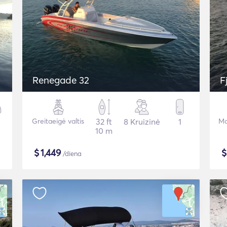
Renegade 32
F
Greitaeigė valtis
32 ft
8 Kruizinė
1
Mo
10 m
$
1,449
/diena