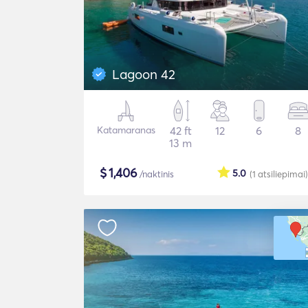
Lagoon 42
Katamaranas
42 ft
12
6
8
13 m
$
1,406
5.0
/naktinis
(1
atsiliepimai
)