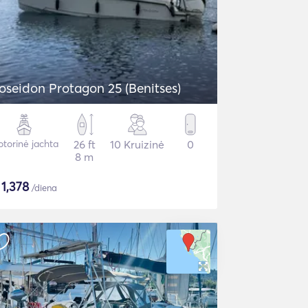
oseidon Protagon 25 (Benitses)
torinė jachta
26 ft
10 Kruizinė
0
8 m
$
1,378
/diena