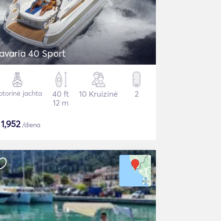
avaria 40 Sport
torinė jachta
40 ft
10 Kruizinė
2
12 m
$
1,952
/diena