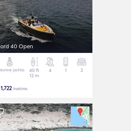
jord 40 Open
torinė jachta
40 ft
4
1
3
12 m
$
1,722
/naktinis