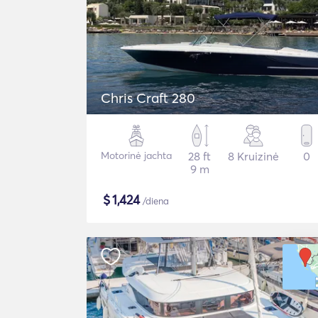
Chris Craft 280
Motorinė jachta
28 ft
8 Kruizinė
0
9 m
$
1,424
/diena