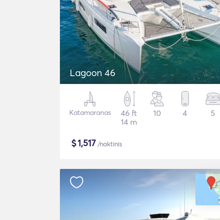
Lagoon 46
Katamaranas
46 ft
10
4
5
14 m
$
1,517
/naktinis