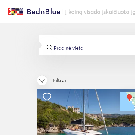
BednBlue
| Į kainą visada įskaičiuota į
Filtrai