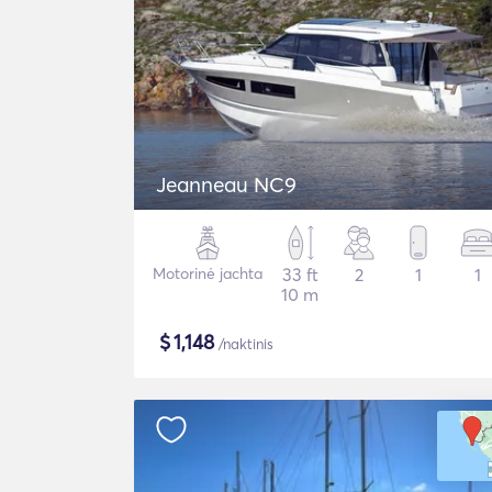
Jeanneau NC9
Motorinė jachta
33 ft
2
1
1
10 m
$
1,148
/naktinis