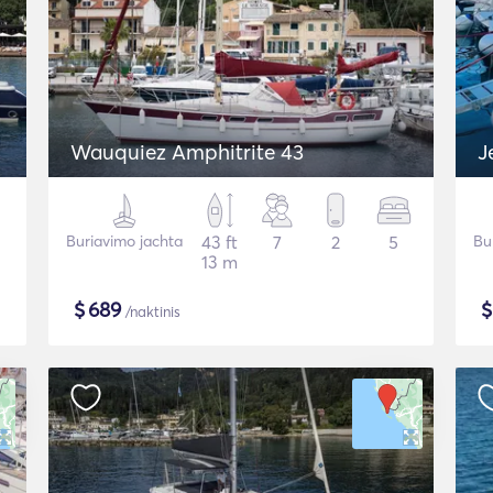
Wauquiez Amphitrite 43
J
Buriavimo jachta
43 ft
7
2
5
Bu
13 m
$
689
/naktinis