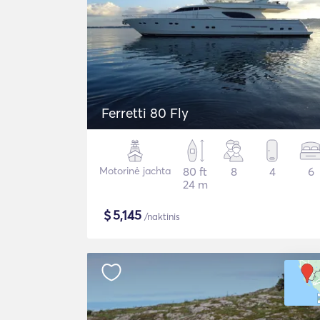
Ferretti 80 Fly
Motorinė jachta
80 ft
8
4
6
24 m
$
5,145
/naktinis