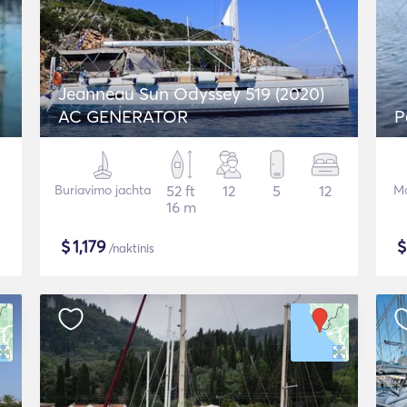
Jeanneau Sun Odyssey 519 (2020)
AC GENERATOR
P
Buriavimo jachta
52 ft
12
5
12
Mo
16 m
$
1,179
/naktinis