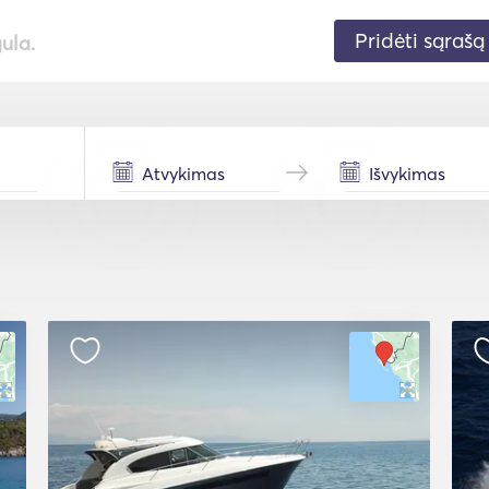
Pridėti sąrašą
gula.