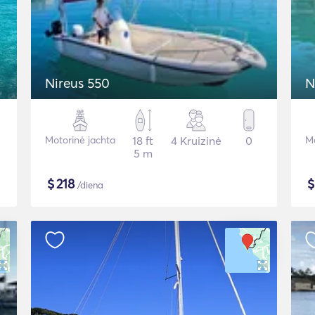
Nireus 550
N
Motorinė jachta
18 ft
4 Kruizinė
0
Mo
5 m
$
218
/diena