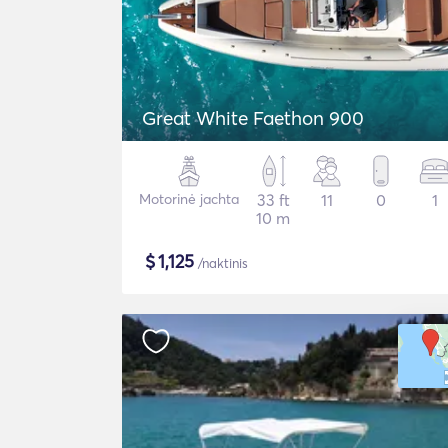
Great White Faethon 900
Motorinė jachta
33 ft
11
0
1
10 m
$
1,125
/naktinis