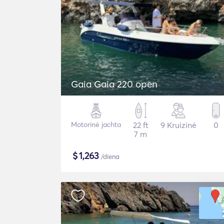
Gaia Gaia 220 open
Motorinė jachta
22 ft
9 Kruizinė
0
7 m
$
1,263
/diena