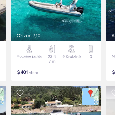
Orizon 7,10
A
Motorinė jachta
23 ft
9 Kruizinė
0
Mo
7 m
$
401
/diena