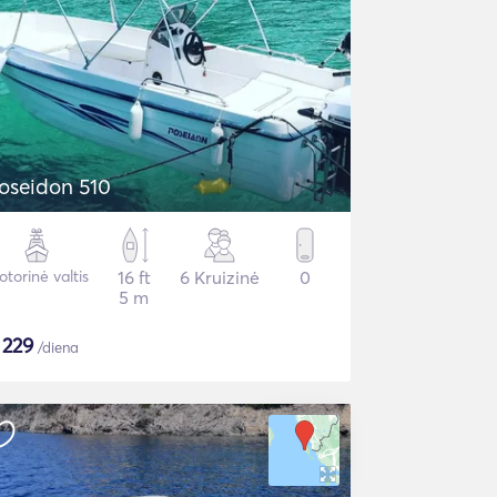
oseidon 510
torinė valtis
16 ft
6 Kruizinė
0
5 m
$
229
/diena