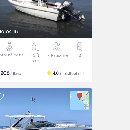
iolos 16
torinė valtis
16 ft
7 Kruizinė
0
5 m
$
206
4.0
/diena
(1
atsiliepimai
)