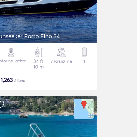
unseeker Porto Fino 34
torinė jachta
34 ft
7 Kruizinė
1
10 m
$
1,263
/diena