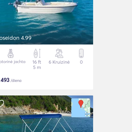
oseidon 4.99
torinė jachta
16 ft
6 Kruizinė
0
5 m
$
493
/diena