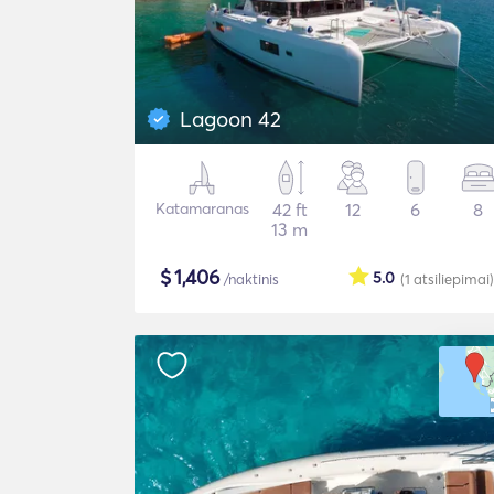
Lagoon 42
Katamaranas
42 ft
12
6
8
13 m
$
1,406
5.0
/naktinis
(1
atsiliepimai
)