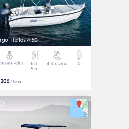
rgo-Hellas 4.50
torinė valtis
15 ft
4 Kruizinė
0
5 m
$
206
/diena