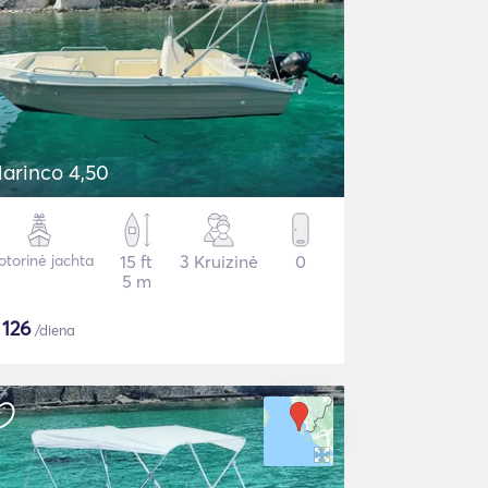
arinco 4,50
torinė jachta
15 ft
3 Kruizinė
0
5 m
$
126
/diena