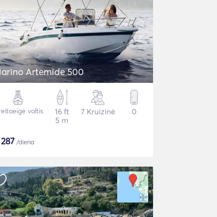
arino Artemide 500
eitaeigė valtis
16 ft
7 Kruizinė
0
5 m
$
287
/diena