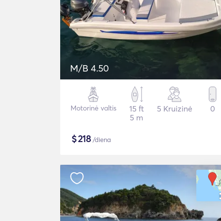
M/B 4.50
Motorinė valtis
15 ft
5 Kruizinė
0
5 m
$
218
/diena