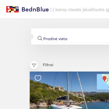
BednBlue
| Į kainą visada įskaičiuota į
Filtrai