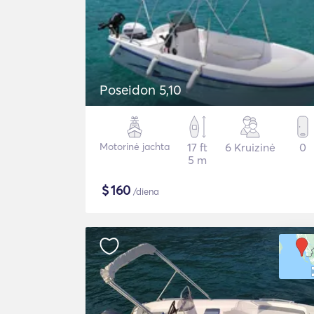
Poseidon 5,10
Motorinė jachta
17 ft
6 Kruizinė
0
5 m
$
160
/diena