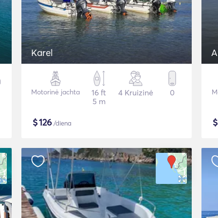
Karel
A
Motorinė jachta
16 ft
4 Kruizinė
0
Mo
5 m
$
126
/diena