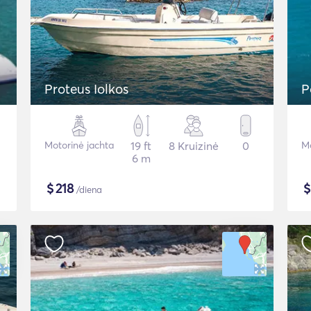
Proteus Iolkos
P
Motorinė jachta
19 ft
8 Kruizinė
0
Mo
6 m
$
218
/diena