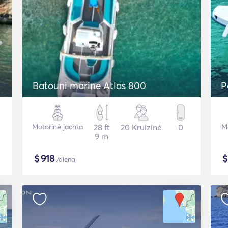
Batouni marine Atlas 800
P
Motorinė jachta
28 ft
20 Kruizinė
0
Mo
9 m
$
918
/diena