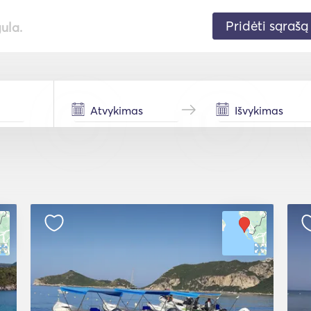
Pridėti sąrašą
gula.