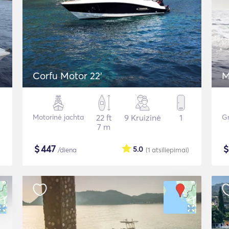
Corfu Motor 22'
M
Motorinė jachta
22 ft
9 Kruizinė
1
Gr
7 m
$
447
5.0
/diena
(1
atsiliepimai
)