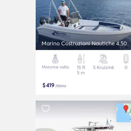
Marino Costruzioni Nautiche 4.50
Motorinė valtis
15 ft
5 Kruizinė
0
5 m
$
419
/diena