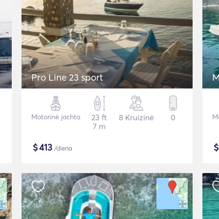
Pro Line 23 sport
M
Motorinė jachta
23 ft
8 Kruizinė
0
Mo
7 m
$
413
/diena