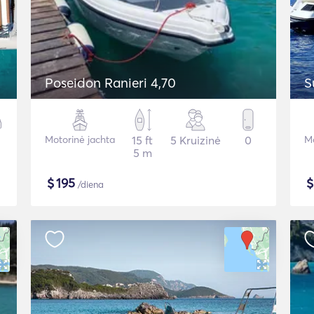
Poseidon Ranieri 4,70
S
Motorinė jachta
15 ft
5 Kruizinė
0
Mo
5 m
$
195
/diena