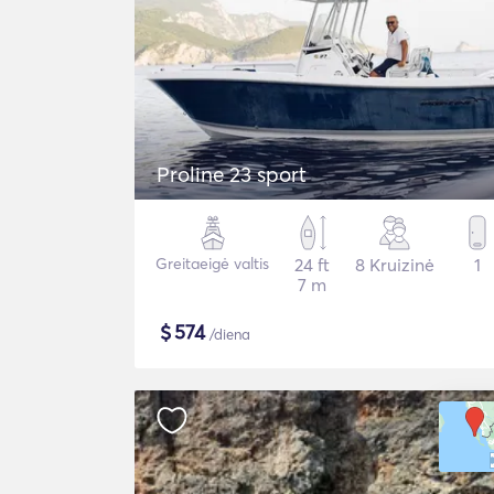
Proline 23 sport
Greitaeigė valtis
24 ft
8 Kruizinė
1
7 m
$
574
/diena