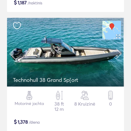
$
1,187
/naktinis
Technohull 38 Grand Sp[ort
Motorinė jachta
38 ft
8 Kruizinė
0
12 m
$
1,378
/diena