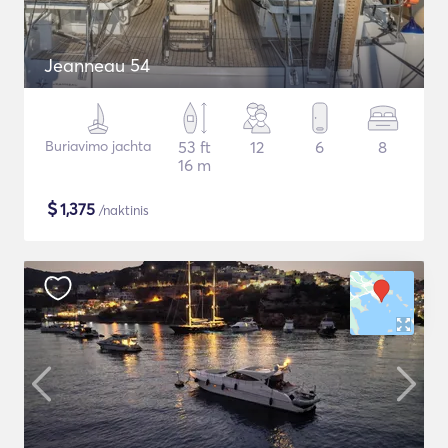
Jeanneau 54
Buriavimo jachta
53 ft
12
6
8
16 m
$
1,375
/naktinis