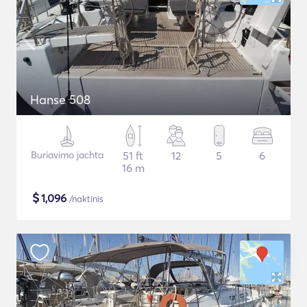
Hanse 508
Buriavimo jachta
51 ft
12
5
6
16 m
$
1,096
/naktinis