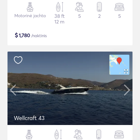
Motorinė jachta
38 ft
5
2
5
12 m
$
1,780
/naktinis
Wellcraft 43