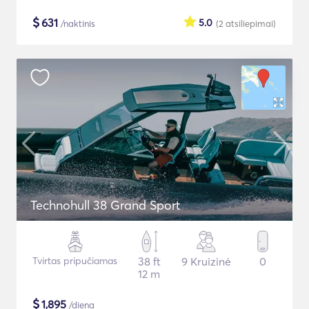
$
631
5.0
/naktinis
(2
atsiliepimai
)
Technohull 38 Grand Sport
Tvirtas pripučiamas
38 ft
9 Kruizinė
0
12 m
$
1,895
/diena