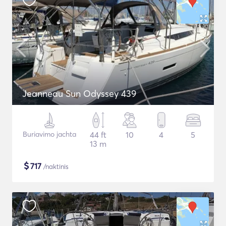
Jeanneau Sun Odyssey 439
Buriavimo jachta
44 ft
10
4
5
13 m
$
717
/naktinis