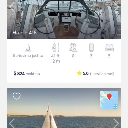
Hanse 418
Buriavimo jachta
41 ft
8
3
5
12 m
$
824
5.0
/naktinis
(1
atsiliepimai
)