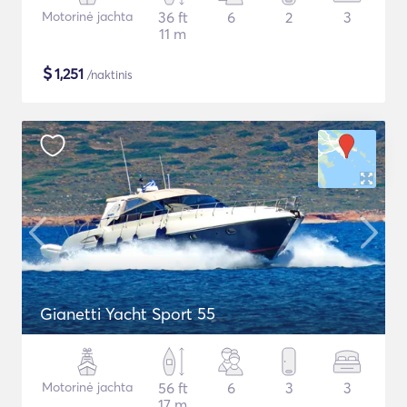
Motorinė jachta
36 ft
6
2
3
11 m
$
1,251
/naktinis
Gianetti Yacht Sport 55
Motorinė jachta
56 ft
6
3
3
17 m