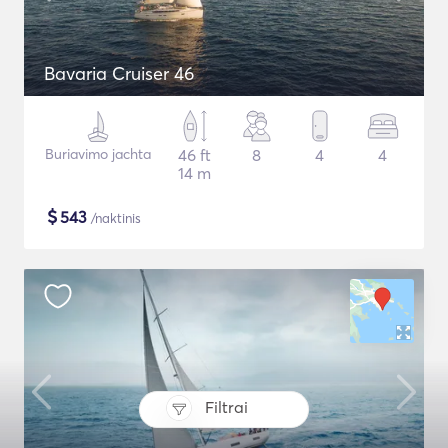
Bavaria Cruiser 46
Buriavimo jachta
46 ft
8
4
4
14 m
$
543
/naktinis
Filtrai