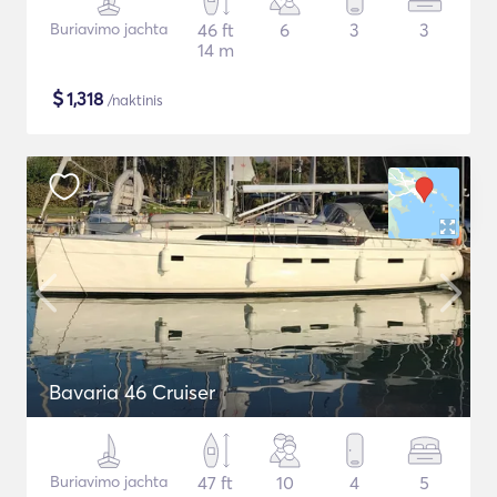
Buriavimo jachta
46 ft
6
3
3
14 m
$
1,318
/naktinis
Bavaria 46 Cruiser
Buriavimo jachta
47 ft
10
4
5