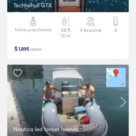
Technohull GTX
Tvirtas pripučiamas
38 ft
9 Kruizinė
0
12 m
$
1,895
/diena
Nautica led Ionian Islands