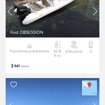
Fost OBSESSION
Pripučiamas pakabinamas
30 ft
8 Kruizinė
0
9 m
$
941
/diena