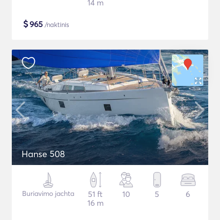
14 m
$
965
/naktinis
Hanse 508
Buriavimo jachta
51 ft
10
5
6
16 m