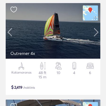
Outremer 4x
Katamaranas
48 ft
10
4
6
15 m
$
2,419
/naktinis