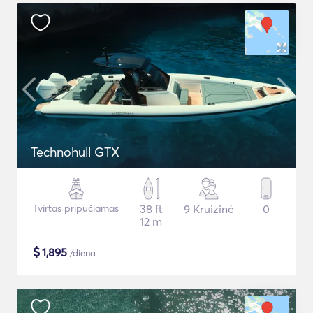
Technohull GTX
Tvirtas pripučiamas
38 ft
9 Kruizinė
0
12 m
$
1,895
/diena