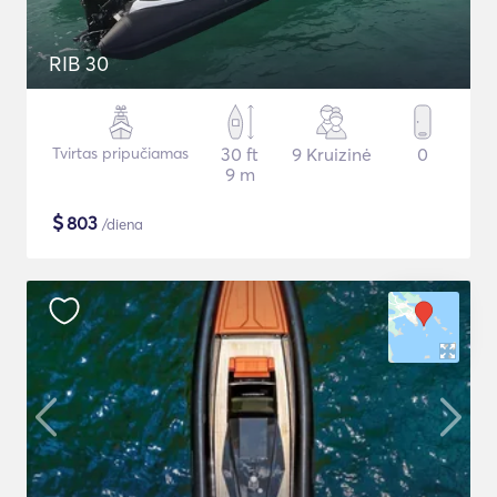
RIB 30
Tvirtas pripučiamas
30 ft
9 Kruizinė
0
9 m
$
803
/diena