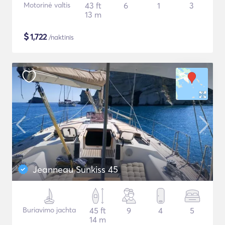
Motorinė valtis
43 ft
6
1
3
13 m
$
1,722
/naktinis
Jeanneau Sunkiss 45
Buriavimo jachta
45 ft
9
4
5
14 m