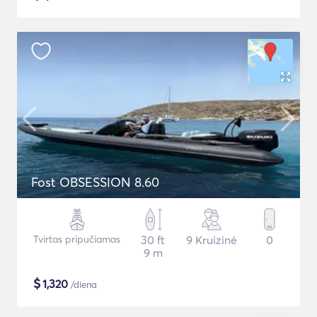
Fost OBSESSION 8.60
Tvirtas pripučiamas
30 ft
9 Kruizinė
0
9 m
$
1,320
/diena