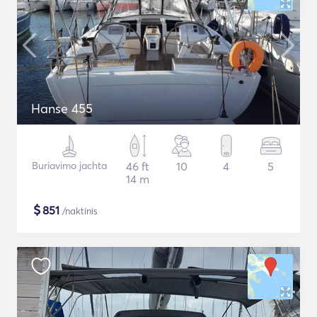
Hanse 455
Buriavimo jachta
46 ft
10
4
5
14 m
$
851
/naktinis