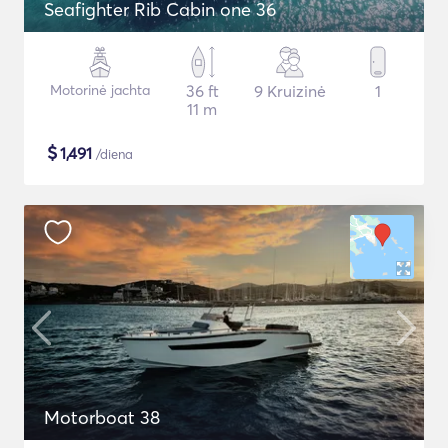
Seafighter Rib Cabin one 36
Motorinė jachta
36 ft
9 Kruizinė
1
11 m
$
1,491
/diena
Motorboat 38