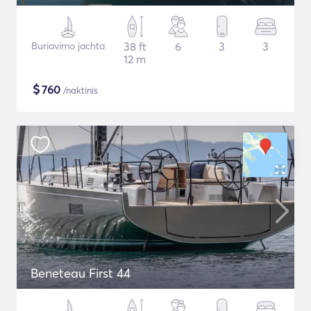
Buriavimo jachta
38 ft
6
3
3
12 m
$
760
/naktinis
Beneteau First 44