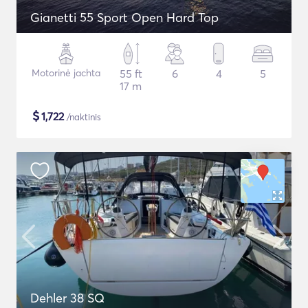
Gianetti 55 Sport Open Hard Top
Motorinė jachta
55 ft
6
4
5
17 m
$
1,722
/naktinis
Dehler 38 SQ