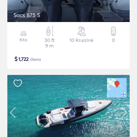
Sacs 875 S
Kita
30 ft
10 Kruizinė
0
9 m
$
1,722
/diena