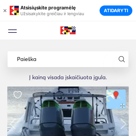
Atsisiųskite programėlę
×
ATIDARYTI
Užsisakykite greičiau ir lengviau
Paieška
Į kainą visada įskaičiuota įgula.