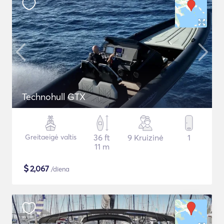
Technohull GTX
Greitaeigė valtis
36 ft
9 Kruizinė
1
11 m
$
2,067
/diena