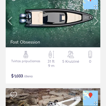
Fost Obsession
Tvirtas pripučiamas
31 ft
5 Kruizinė
0
9 m
$
1,033
/diena