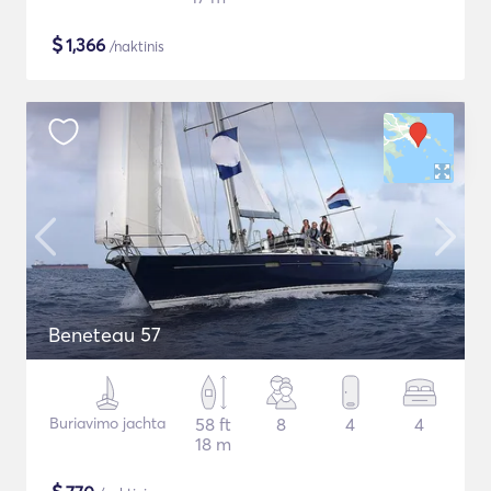
$
1,366
/naktinis
Beneteau 57
Buriavimo jachta
58 ft
8
4
4
18 m