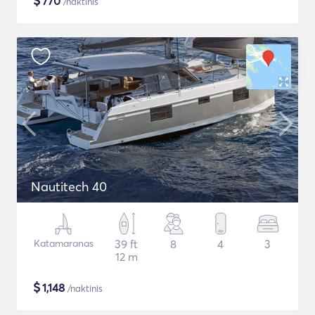
$
770
/naktinis
Nautitech 40
Katamaranas
39 ft
8
4
3
12 m
$
1,148
/naktinis