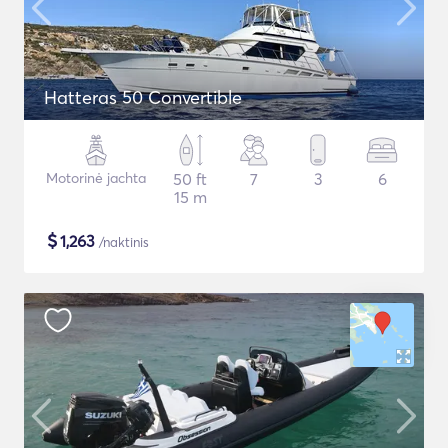
Hatteras 50 Convertible
Motorinė jachta
50 ft
7
3
6
15 m
$
1,263
/naktinis