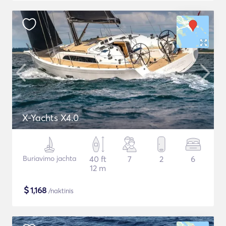
X-Yachts X4.0
Buriavimo jachta
40 ft
7
2
6
12 m
$
1,168
/naktinis