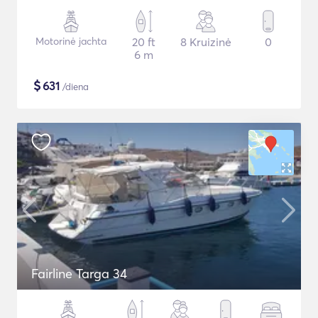
Motorinė jachta
20 ft
8 Kruizinė
0
6 m
$
631
/diena
Fairline Targa 34