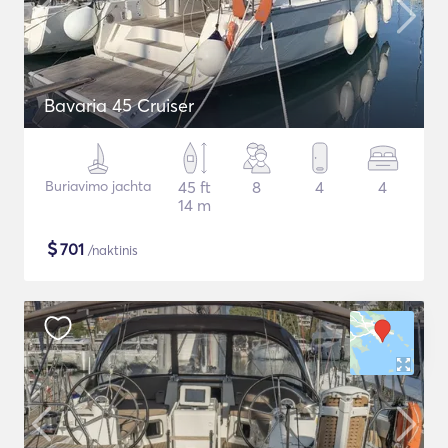
Bavaria 45 Cruiser
Buriavimo jachta
45 ft
8
4
4
14 m
$
701
/naktinis