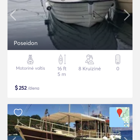
Poseidon
Motorinė valtis
16 ft
8 Kruizinė
0
5 m
$
252
/diena