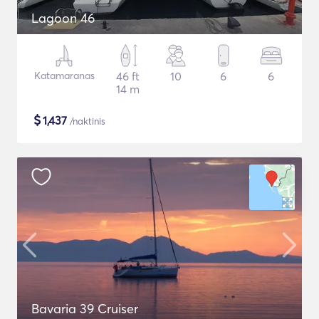
Lagoon 46
Katamaranas
46 ft
10
6
6
14 m
$
1,437
/naktinis
Bavaria 39 Cruiser