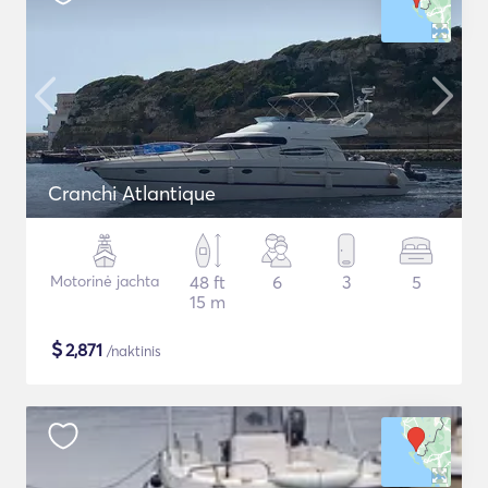
Cranchi Atlantique
Motorinė jachta
48 ft
6
3
5
15 m
$
2,871
/naktinis