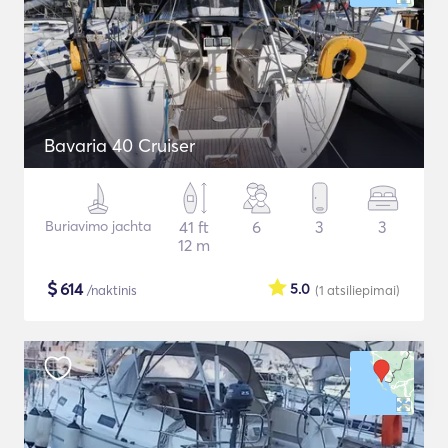
Bavaria 40 Cruiser
Buriavimo jachta
41 ft
6
3
3
12 m
$
614
5.0
/naktinis
(1
atsiliepimai
)