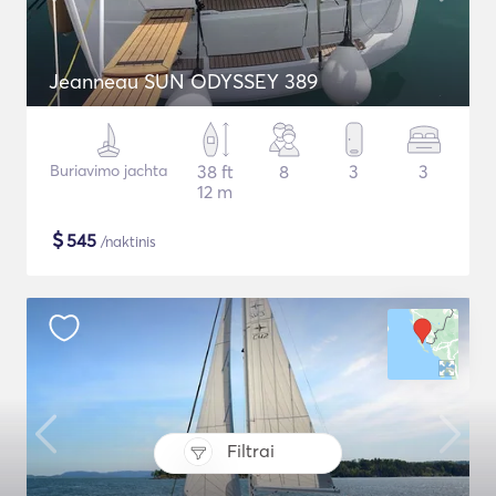
Jeanneau SUN ODYSSEY 389
Buriavimo jachta
38 ft
8
3
3
12 m
$
545
/naktinis
Filtrai