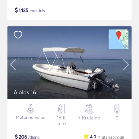
$
1,125
/naktinis
Aiolos 16
Motorinė valtis
16 ft
7 Kruizinė
0
5 m
$
206
4.0
/diena
(1
atsiliepimai
)