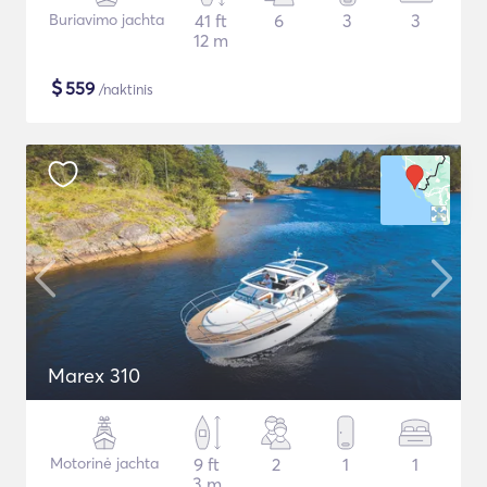
Buriavimo jachta
41 ft
6
3
3
12 m
$
559
/naktinis
Marex 310
Motorinė jachta
9 ft
2
1
1
3 m