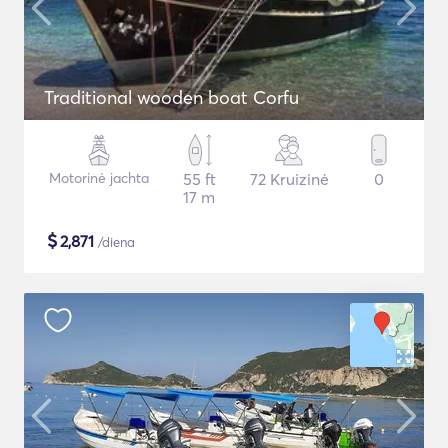
Traditional wooden boat Corfu
Motorinė jachta
55 ft
72 Kruizinė
0
17 m
$
2,871
/diena