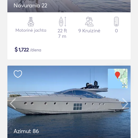
Novurania 22
Motorinė jachta
22 ft
9 Kruizinė
0
7 m
$
1,722
/diena
Azimut 86