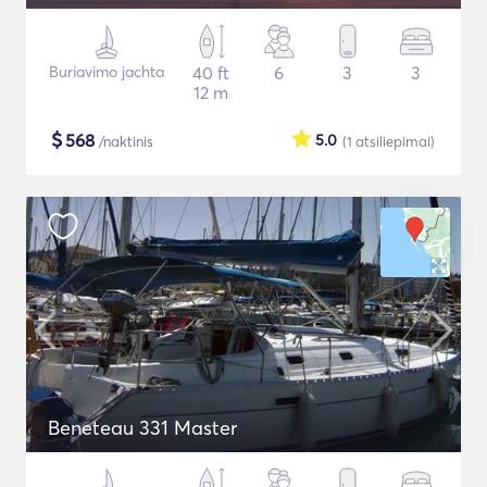
Buriavimo jachta
40 ft
6
3
3
12 m
$
568
5.0
/naktinis
(1
atsiliepimai
)
Beneteau 331 Master