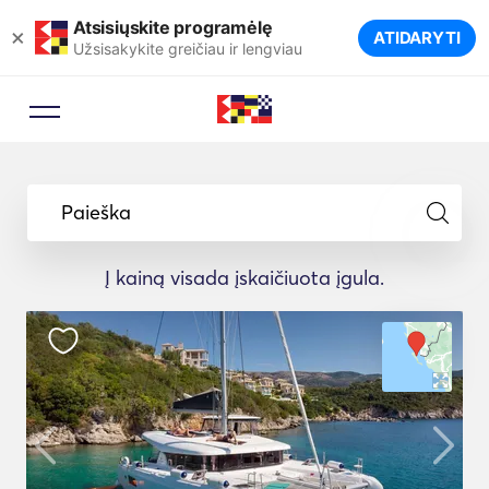
Atsisiųskite programėlę
×
ATIDARYTI
Užsisakykite greičiau ir lengviau
Paieška
Į kainą visada įskaičiuota įgula.