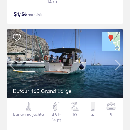
14 m
$
1,156
/naktinis
Dufour 460 Grand Large
Buriavimo jachta
46 ft
10
4
5
14 m