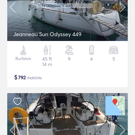
Jeanneau Sun Odyssey 449
Burlaivis
45 ft
9
4
5
14 m
$
792
/naktinis