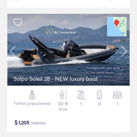
Salpa Soleil 28 - NEW luxury boat
Tvirtas pripučiamas
30 ft
1
0
1
9 m
$
1,205
/naktinis