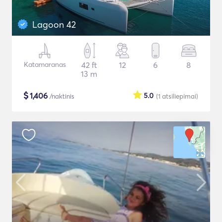
Lagoon 42
Katamaranas
42 ft
12
6
8
13 m
$
1,406
5.0
/naktinis
(1
atsiliepimai
)