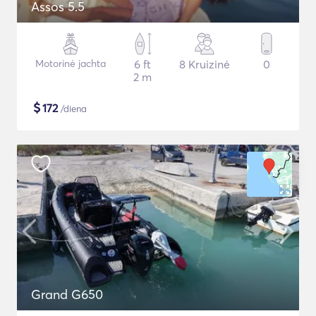
Assos 5.5
Motorinė jachta
6 ft
8 Kruizinė
0
2 m
$
172
/diena
Grand G650