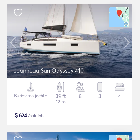
Jeanneau Sun Odyssey 410
Buriavimo jachta
39 ft
8
3
4
12 m
$
624
/naktinis