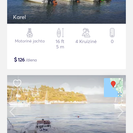
Karel
Motorinė jachta
16 ft
4 Kruizinė
0
5 m
$
126
/diena