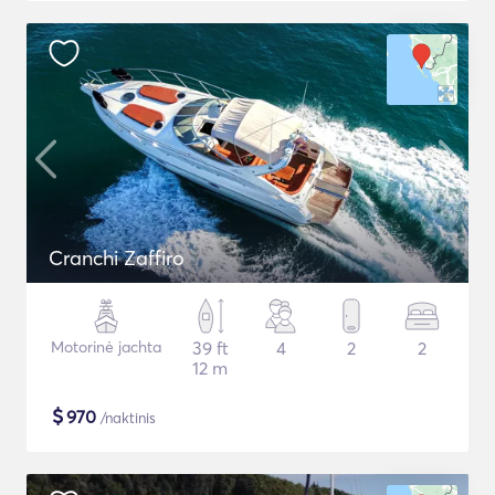
Cranchi Zaffiro
Motorinė jachta
39 ft
4
2
2
12 m
$
970
/naktinis