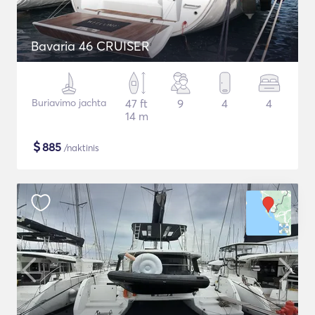
Bavaria 46 CRUISER
Buriavimo jachta
47 ft
9
4
4
14 m
$
885
/naktinis