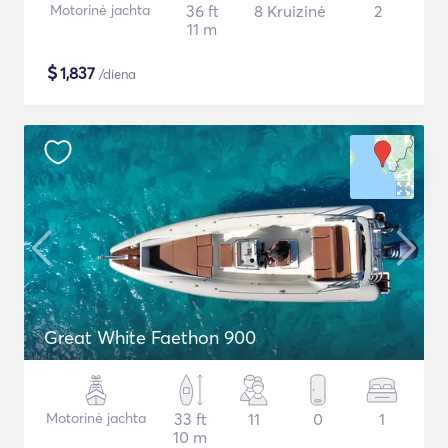
Motorinė jachta
36 ft
8 Kruizinė
2
11 m
$
1,837
/diena
Great White Faethon 900
Motorinė jachta
33 ft
11
0
1
10 m