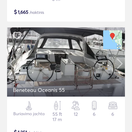
$
1,665
/naktinis
Beneteau Oceanis 55
Buriavimo jachta
55 ft
12
6
6
17 m