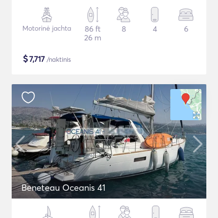
Motorinė jachta
86 ft
8
4
6
26 m
$
7,717
/naktinis
Beneteau Oceanis 41