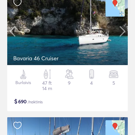
Bavaria 46 Cruiser
Burlaivis
47 ft
9
4
5
14 m
$
690
/naktinis