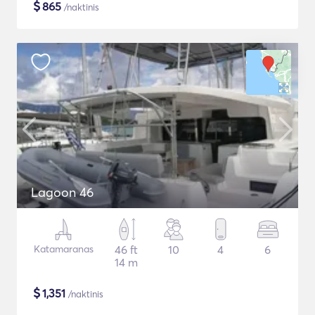
$
865
/naktinis
Lagoon 46
Katamaranas
46 ft
10
4
6
14 m
$
1,351
/naktinis