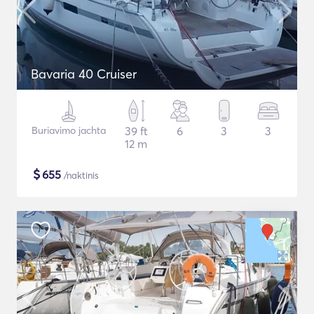
Bavaria 40 Cruiser
Buriavimo jachta
39 ft
6
3
3
12 m
$
655
/naktinis