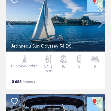
Jeanneau Sun Odyssey 54 DS
Buriavimo jachta
54 ft
10
5
6
16 m
$
655
/naktinis