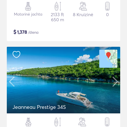
Motorinė jachta
2133 ft
8 Kruizinė
0
650 m
$
1,378
/diena
Jeanneau Prestige 34S