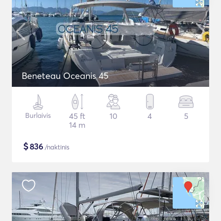
Beneteau Oceanis 45
Burlaivis
45 ft
10
4
5
14 m
$
836
/naktinis