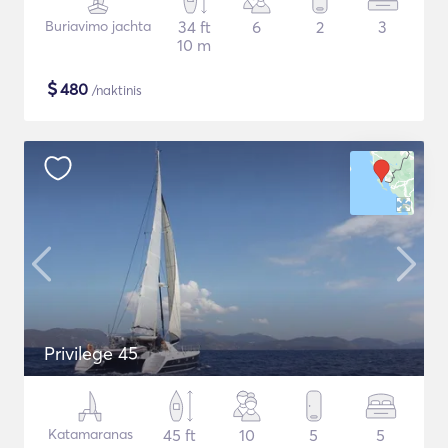
Buriavimo jachta
34 ft
6
2
3
10 m
$
480
/naktinis
Privilege 45
Katamaranas
45 ft
10
5
5