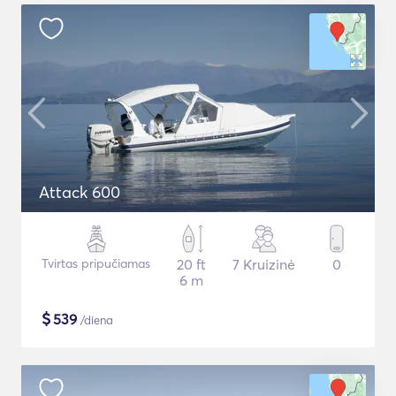
Attack 600
Tvirtas pripučiamas
20 ft
7 Kruizinė
0
6 m
$
539
/diena