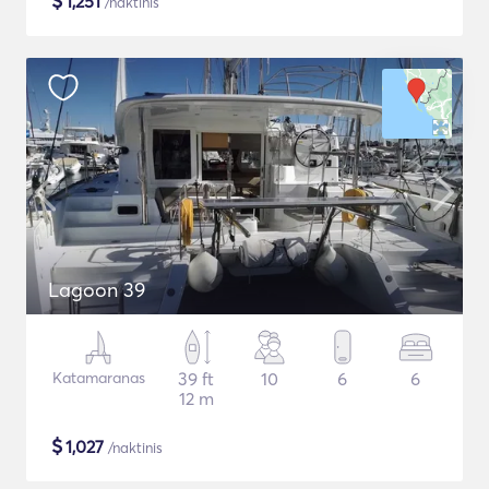
$
1,251
/naktinis
Lagoon 39
Katamaranas
39 ft
10
6
6
12 m
$
1,027
/naktinis