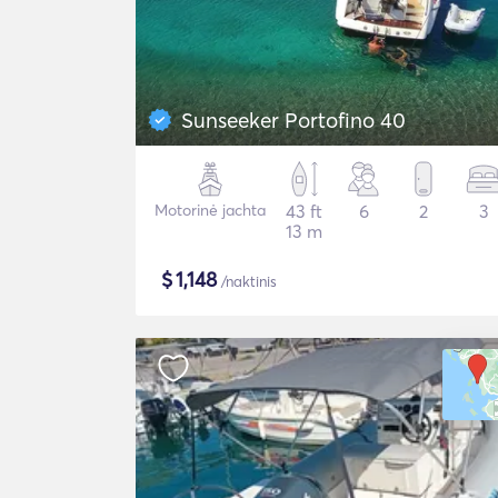
Sunseeker Portofino 40
Motorinė jachta
43 ft
6
2
3
13 m
$
1,148
/naktinis