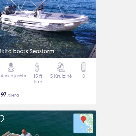
ikita boats Seastorm
torinė jachta
15 ft
5 Kruizinė
0
5 m
$
97
/diena