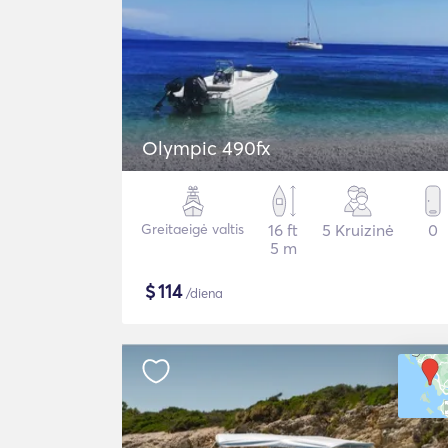
Olympic 490fx
Greitaeigė valtis
16 ft
5 Kruizinė
0
5 m
$
114
/diena