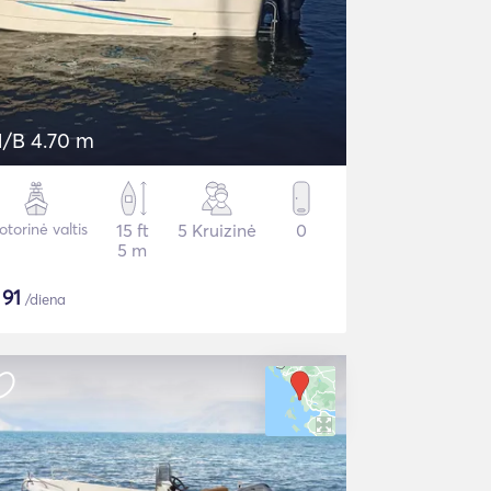
/B 4.70 m
torinė valtis
15 ft
5 Kruizinė
0
5 m
$
91
/diena