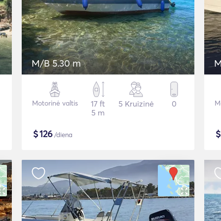
M/B 5.30 m
M
Motorinė valtis
17 ft
5 Kruizinė
0
Mo
5 m
$
126
/diena