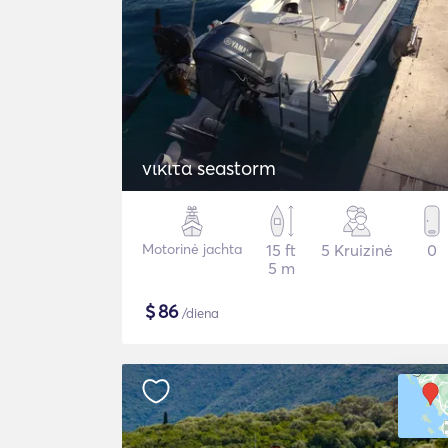
νικιτα seastorm
Motorinė jachta
15 ft
5 Kruizinė
0
5 m
$
86
/diena