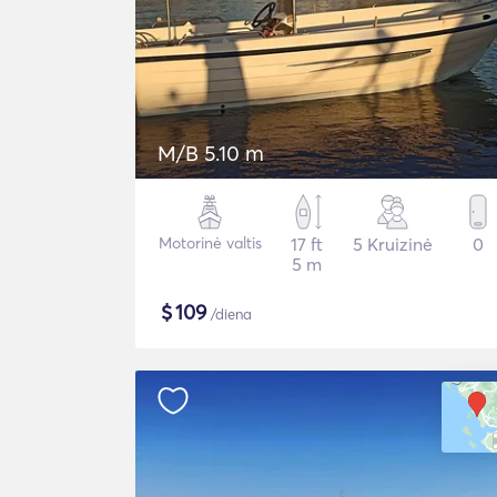
M/B 5.10 m
Motorinė valtis
17 ft
5 Kruizinė
0
5 m
$
109
/diena