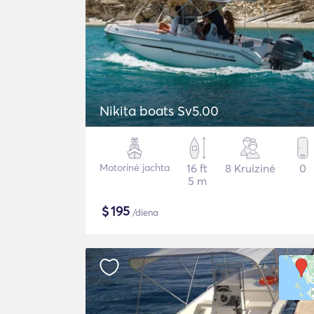
Nikita boats Sv5.00
Motorinė jachta
16 ft
8 Kruizinė
0
5 m
$
195
/diena