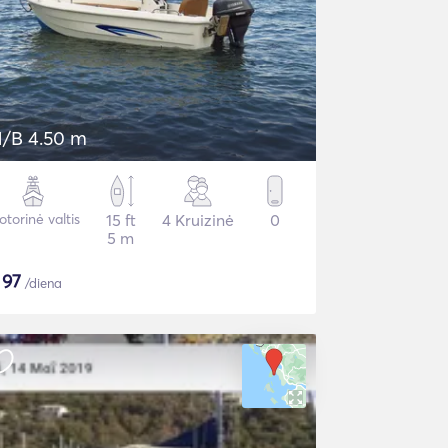
/B 4.50 m
torinė valtis
15 ft
4 Kruizinė
0
5 m
$
97
/diena