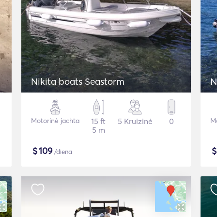
Nikita boats Seastorm
N
Motorinė jachta
15 ft
5 Kruizinė
0
Mo
5 m
$
109
/diena