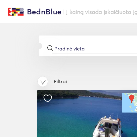
BednBlue
| Į kainą visada įskaičiuota į
Filtrai