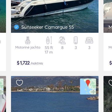
Sunseeker Camargue 55
M
Motorinė jachta
55 ft
8
3
3
Mo
17 m
$
1,722
/naktinis