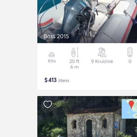
Βoss 2015
Kita
20 ft
9 Kruizinė
0
6 m
$
413
/diena