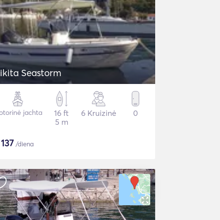
ikita Seastorm
torinė jachta
16 ft
6 Kruizinė
0
5 m
$
137
/diena