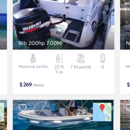
Rib 200hp 7.00M
N
Motorinė jachta
23 ft
7 Kruizinė
0
Mo
7 m
$
269
/diena