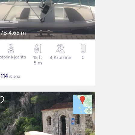
/B 4.65 m
torinė jachta
15 ft
4 Kruizinė
0
5 m
$
114
/diena