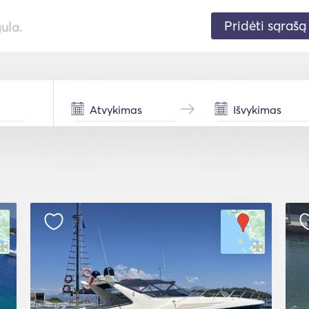
Pridėti sąrašą
gula.