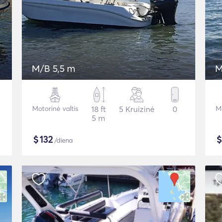
M/B 5,5 m
M
Motorinė valtis
18 ft
5 Kruizinė
0
Mo
5 m
$
132
/diena