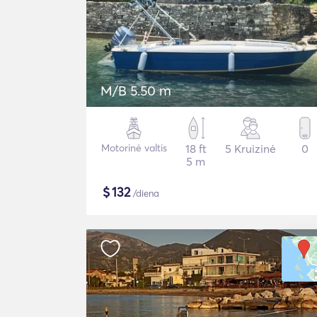
M/B 5.50 m
Motorinė valtis
18 ft
5 Kruizinė
0
5 m
$
132
/diena