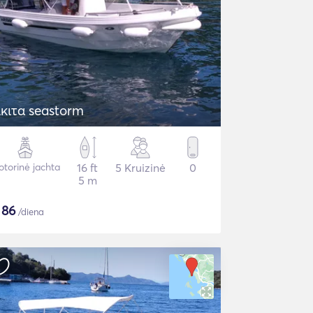
ικιτα seastorm
torinė jachta
16 ft
5 Kruizinė
0
5 m
$
86
/diena