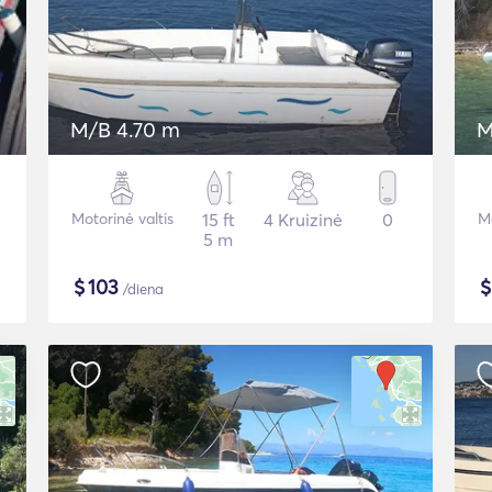
M/B 4.70 m
M
Motorinė valtis
15 ft
4 Kruizinė
0
Mo
5 m
$
103
/diena