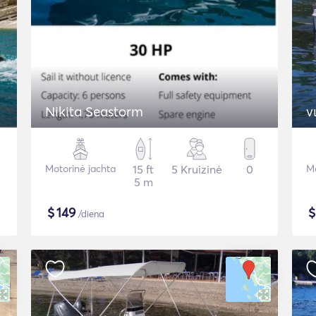
Nikita Seastorm
ν
Motorinė jachta
15 ft
5 Kruizinė
0
Mo
5 m
$
149
/diena