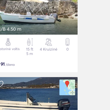
/B 4.50 m
torinė valtis
15 ft
4 Kruizinė
0
5 m
$
91
/diena