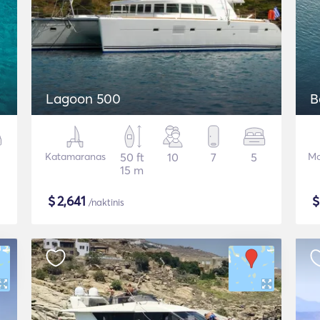
Lagoon 500
B
Katamaranas
50 ft
10
7
5
Mo
15 m
$
2,641
/naktinis