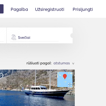
Pagalba
Užsiregistruoti
Prisijungti
Svečiai
rūšiuoti pagal:
>