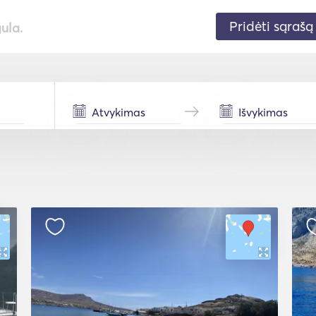
Pridėti sąrašą
gula.