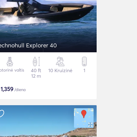
echnohull Explorer 40
torinė valtis
40 ft
10 Kruizinė
1
12 m
$
1,359
/diena