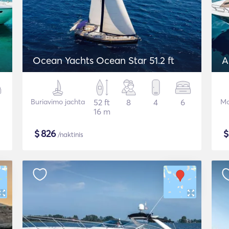
Ocean Yachts Ocean Star 51.2 ft
A
Buriavimo jachta
52 ft
8
4
6
Mo
16 m
$
826
/naktinis