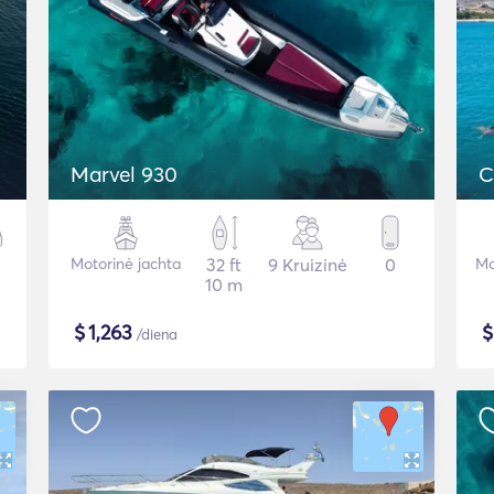
Marvel 930
C
Motorinė jachta
32 ft
9 Kruizinė
0
Mo
10 m
$
1,263
/diena