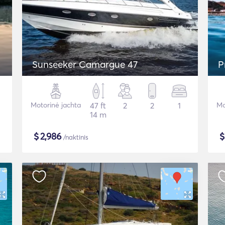
Sunseeker Camargue 47
P
Motorinė jachta
47 ft
2
2
1
Mo
14 m
$
2,986
/naktinis