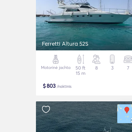
Ferretti Altura 52S
Motorinė jachta
50 ft
8
3
7
15 m
$
803
/naktinis