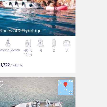
rincess 40 Flybridge
torinė jachta
40 ft
4
2
3
12 m
$
1,722
/naktinis