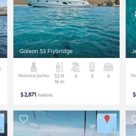
Galeon 53 Flybridge
J
Motorinė jachta
53 ft
4
3
4
Mo
16 m
$
2,871
/naktinis