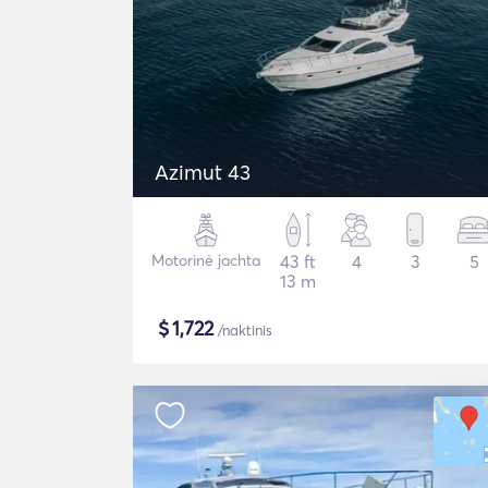
Azimut 43
Motorinė jachta
43 ft
4
3
5
13 m
$
1,722
/naktinis