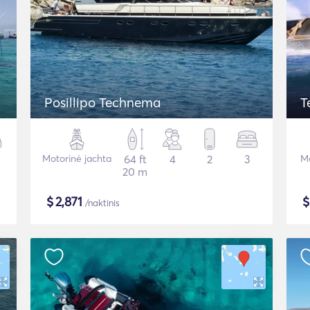
Posillipo Technema
T
Motorinė jachta
64 ft
4
2
3
Mo
20 m
$
2,871
/naktinis