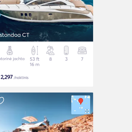
stondoa CT
torinė jachta
53 ft
8
3
7
16 m
$
2,297
/naktinis