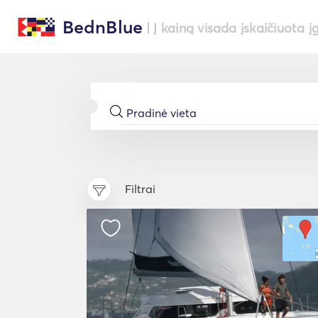
BednBlue
| Į kainą visada įskaičiuota į
Filtrai