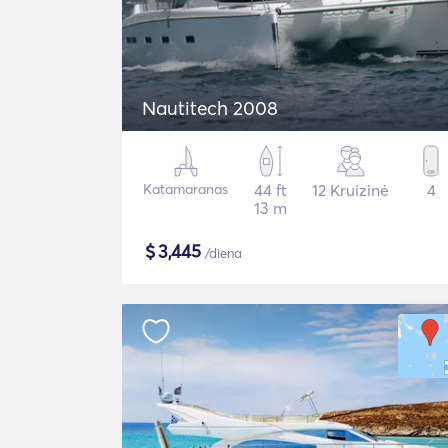
Nautitech 2008
Katamaranas
44 ft
12 Kruizinė
4
13 m
$
3,445
/diena