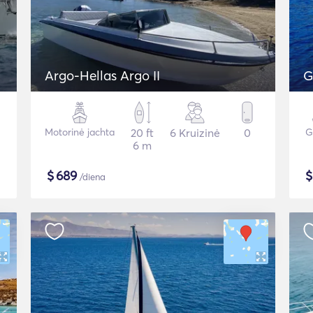
Argo-Hellas Argo II
G
Motorinė jachta
20 ft
6 Kruizinė
0
G
6 m
$
689
/diena