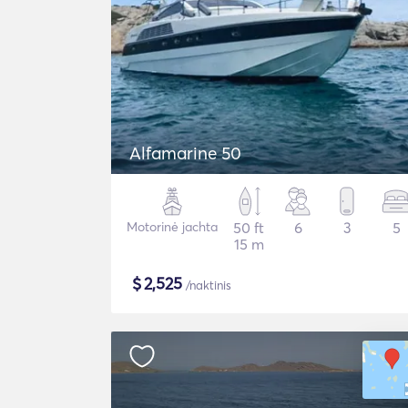
Alfamarine 50
Motorinė jachta
50 ft
6
3
5
15 m
$
2,525
/naktinis