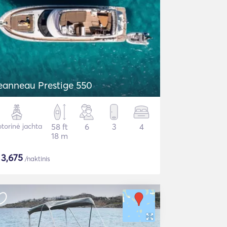
eanneau Prestige 550
torinė jachta
58 ft
6
3
4
18 m
$
3,675
/naktinis