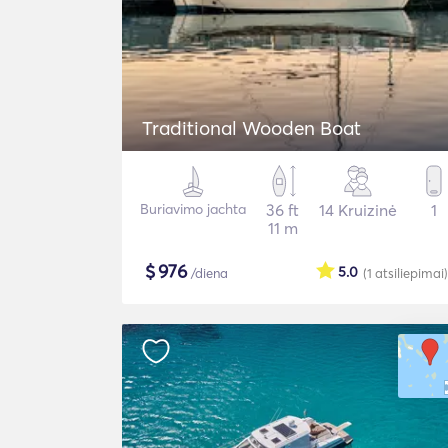
Traditional Wooden Boat
Buriavimo jachta
36 ft
14 Kruizinė
1
11 m
$
976
5.0
/diena
(1
atsiliepimai
)