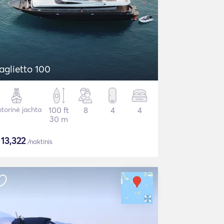
aglietto 100
torinė jachta
100 ft
8
4
4
30 m
$
13,322
/naktinis