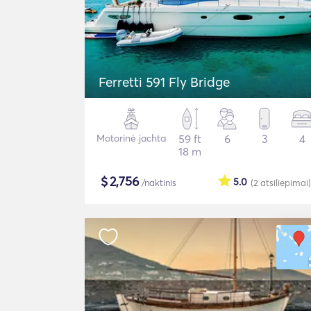
Ferretti 591 Fly Bridge
Motorinė jachta
59 ft
6
3
4
18 m
$
2,756
5.0
/naktinis
(2
atsiliepimai
)