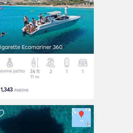
igarette Ecomariner 360
torinė jachta
36 ft
2
1
1
11 m
$
1,343
/naktinis