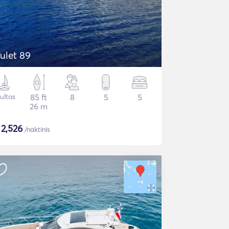
ulet 89
ultas
85 ft
8
5
5
26 m
$
2,526
/naktinis