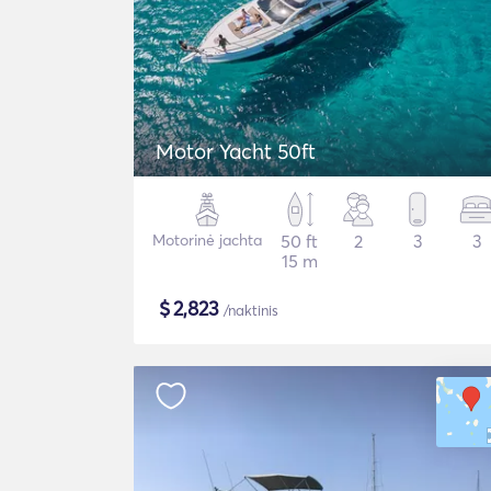
Motor Yacht 50ft
Motorinė jachta
50 ft
2
3
3
15 m
$
2,823
/naktinis