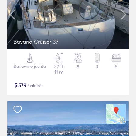
Bavaria Cruiser 37
Buriavimo jachta
37 ft
8
3
5
11 m
$
579
/naktinis