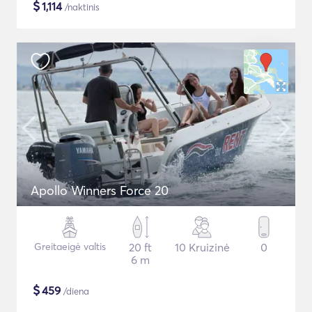
$
1,114
/naktinis
Apollo Winners Force 20
Greitaeigė valtis
20 ft
10 Kruizinė
0
6 m
$
459
/diena