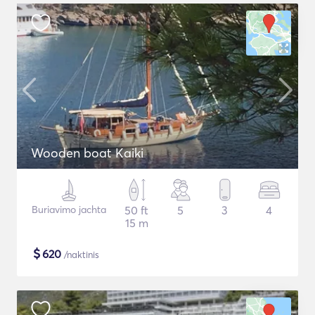
Wooden boat Kaiki
Buriavimo jachta
50 ft
5
3
4
15 m
$
620
/naktinis