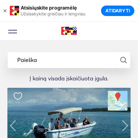
Atsisiųskite programėlę
×
ATIDARYTI
Užsisakykite greičiau ir lengviau
Paieška
Į kainą visada įskaičiuota įgula.