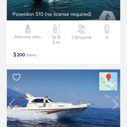
Poseidon 510 (no license required)
Motorinė valtis
16 ft
7 Kruizinė
0
5 m
$
200
/diena