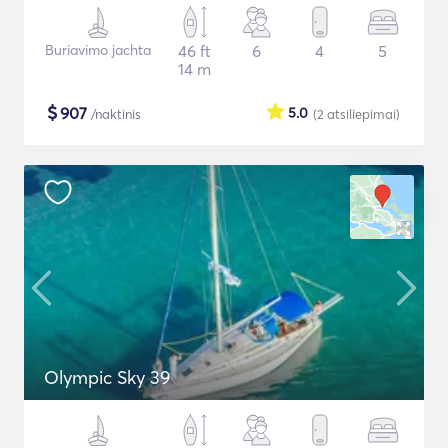
Buriavimo jachta
46 ft
6
4
5
14 m
$
907
5.0
/naktinis
(2
atsiliepimai
)
Olympic Sky 39