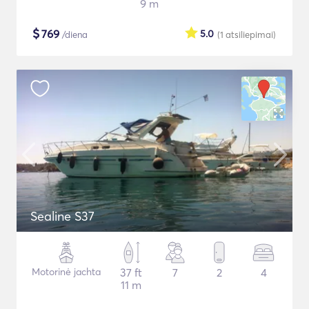
9 m
$
769
5.0
/diena
(1
atsiliepimai
)
Sealine S37
Motorinė jachta
37 ft
7
2
4
11 m