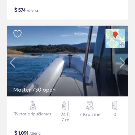
$
574
/diena
Master 730 open
Tvirtas pripučiamas
24 ft
7 Kruizinė
0
7 m
$
1,091
/diena