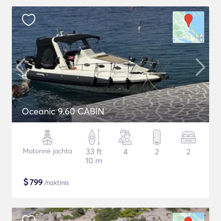
Oceanic 9.60 CABIN
Motorinė jachta
33 ft
4
2
2
10 m
$
799
/naktinis