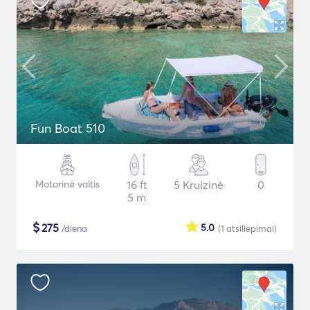
Fun Boat 510
Motorinė valtis
16 ft
5 Kruizinė
0
5 m
$
275
5.0
/diena
(1
atsiliepimai
)