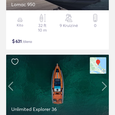
Lomac 950
Kita
32 ft
9 Kruizinė
0
10 m
$
631
/diena
Unlimited Explorer 36