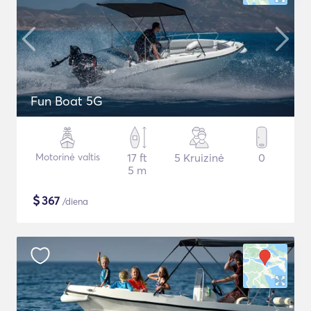
Fun Boat 5G
Motorinė valtis
17 ft
5 Kruizinė
0
5 m
$
367
/diena