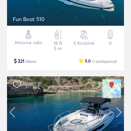
Fun Boat 510
Motorinė valtis
16 ft
5 Kruizinė
0
5 m
$
321
5.0
/diena
(1
atsiliepimai
)