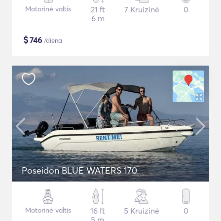
Motorinė valtis
21 ft
7 Kruizinė
0
6 m
$
746
/diena
Poseidon BLUE WATERS 170
Motorinė valtis
16 ft
5 Kruizinė
0
5 m