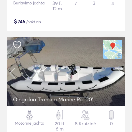
Buriavimo jachta
39 ft
7
3
4
12 m
$
746
/naktinis
Qingrdao Transea Marine Rib 20'
Motorinė jachta
20 ft
8 Kruizinė
0
6 m