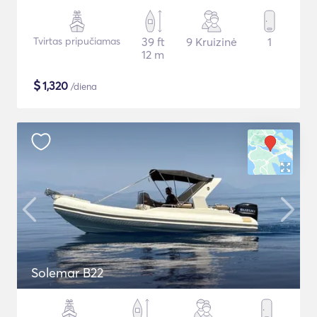
Tvirtas pripučiamas
39 ft
9 Kruizinė
1
12 m
$
1,320
/diena
Solemar B22