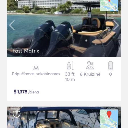
Fost Matrix
Pripučiamas pakabinamas
33 ft
8 Kruizinė
0
10 m
$
1,378
/diena