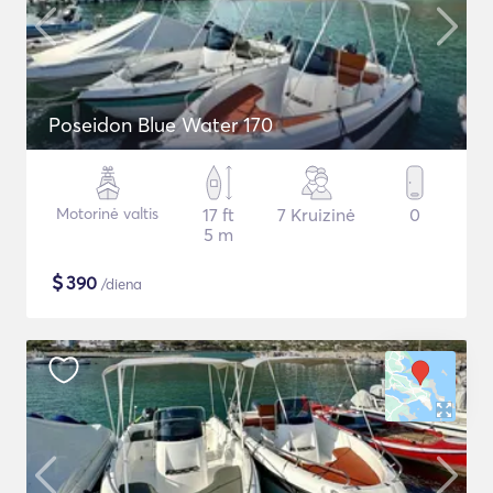
Poseidon Blue Water 170
Motorinė valtis
17 ft
7 Kruizinė
0
5 m
$
390
/diena