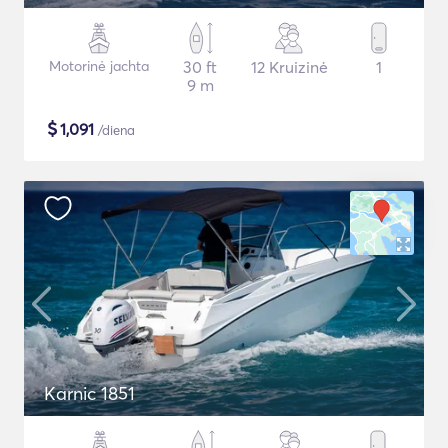
Motorinė jachta
30 ft
12 Kruizinė
1
9 m
$
1,091
/diena
Karnic 1851