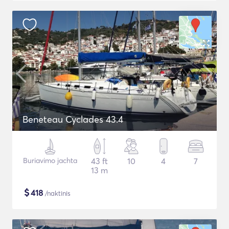
Beneteau Cyclades 43.4
Buriavimo jachta
43 ft
10
4
7
13 m
$
418
/naktinis