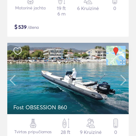
Motorinė jachta
19 ft
6 Kruizinė
0
6 m
$
539
/diena
Fost OBSESSION 860
Tvirtas pripučiamas
28 ft
9 Kruizinė
0