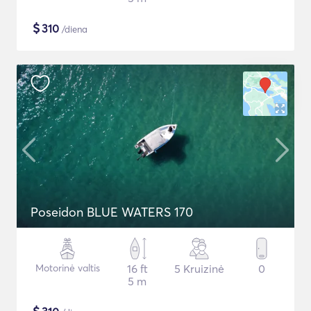
$
310
/diena
Poseidon BLUE WATERS 170
Motorinė valtis
16 ft
5 Kruizinė
0
5 m