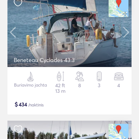
Beneteau Cyclades 43.3
Buriavimo jachta
42 ft
8
3
4
13 m
$
434
/naktinis