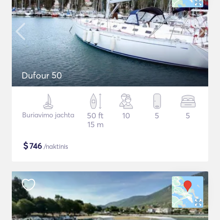
Dufour 50
Buriavimo jachta
50 ft
10
5
5
15 m
$
746
/naktinis