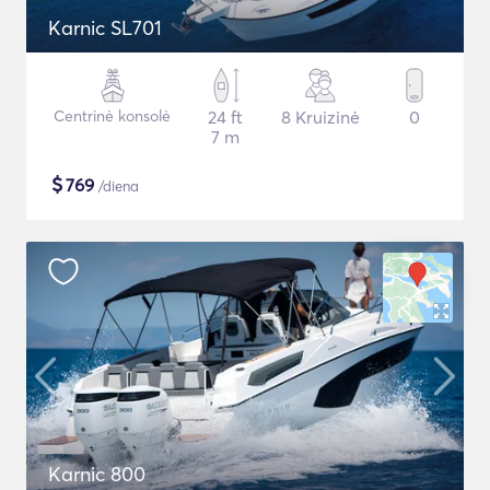
Karnic SL701
Centrinė konsolė
24 ft
8 Kruizinė
0
7 m
$
769
/diena
Karnic 800