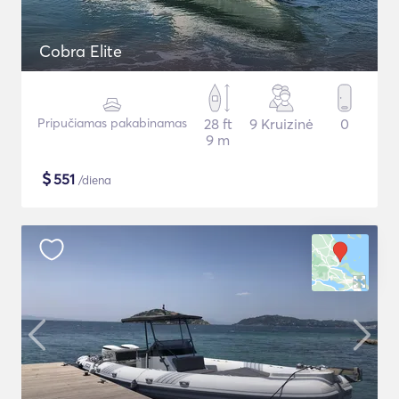
Cobra Elite
Pripučiamas pakabinamas
28 ft
9 Kruizinė
0
9 m
$
551
/diena