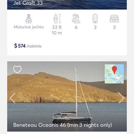
Jet Craft 33
Motorinė jachta
33 ft
6
3
3
10 m
$
574
/naktinis
Beneteau Oceanis 46 (min 3 nights only)