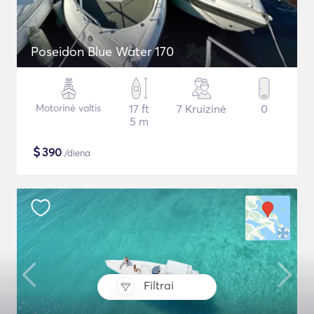
Poseidon Blue Water 170
Motorinė valtis
17 ft
7 Kruizinė
0
5 m
$
390
/diena
Filtrai