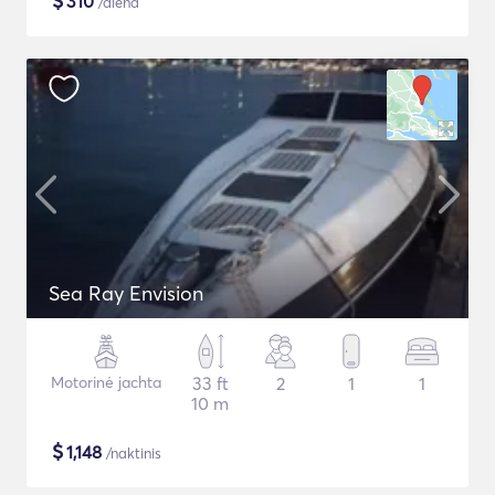
$
310
/diena
Sea Ray Envision
Motorinė jachta
33 ft
2
1
1
10 m
$
1,148
/naktinis