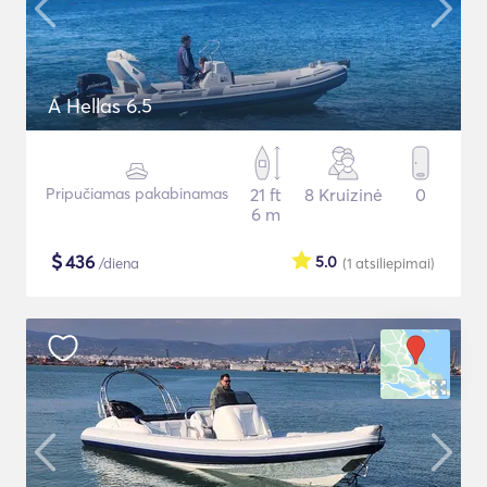
A Hellas 6.5
Pripučiamas pakabinamas
21 ft
8 Kruizinė
0
6 m
$
436
5.0
/diena
(1
atsiliepimai
)