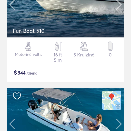
Fun Boat 510
Motorinė valtis
16 ft
5 Kruizinė
0
5 m
$
344
/diena