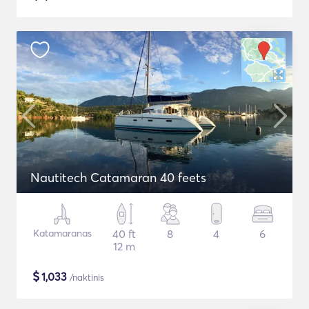
Nautitech Catamaran 40 feets
Katamaranas
40 ft
8
4
6
12 m
$
1,033
/naktinis