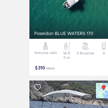
Poseidon BLUE WATERS 170
Motorinė valtis
16 ft
5 Kruizinė
0
5 m
$
310
/diena