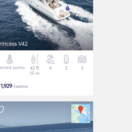
rincess V42
torinė jachta
42 ft
4
2
3
13 m
$
1,929
/naktinis