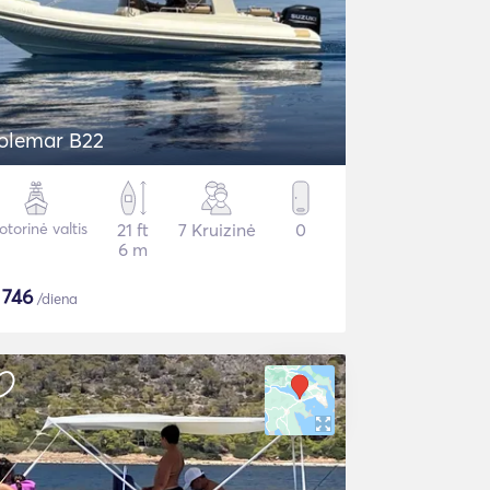
olemar B22
torinė valtis
21 ft
7 Kruizinė
0
6 m
$
746
/diena