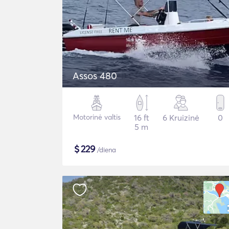
Assos 480
Motorinė valtis
16 ft
6 Kruizinė
0
5 m
$
229
/diena