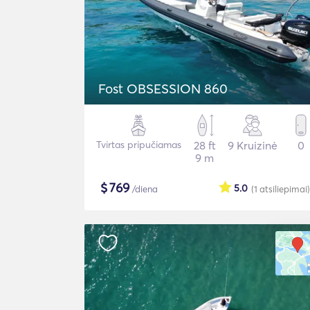
Fost OBSESSION 860
Tvirtas pripučiamas
28 ft
9 Kruizinė
0
9 m
$
769
5.0
/diena
(1
atsiliepimai
)