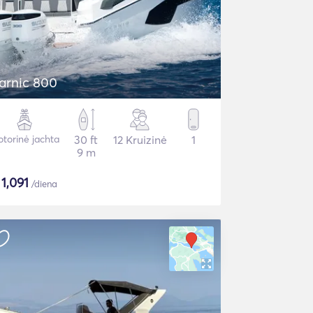
arnic 800
torinė jachta
30 ft
12 Kruizinė
1
9 m
$
1,091
/diena