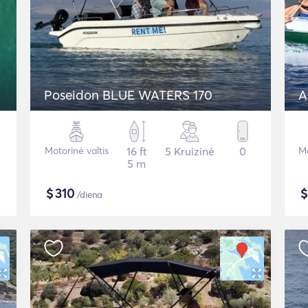
Poseidon BLUE WATERS 170
A
Motorinė valtis
16 ft
5 Kruizinė
0
Mo
5 m
$
310
/diena