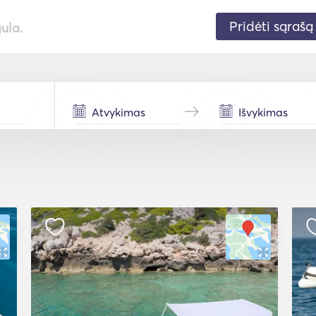
Pridėti sąrašą
gula.