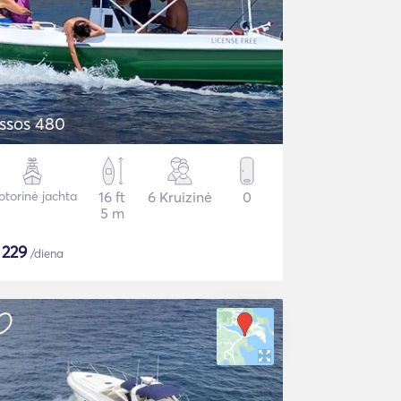
ssos 480
torinė jachta
16 ft
6 Kruizinė
0
5 m
$
229
/diena