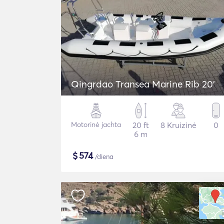
Qingrdao Transea Marine Rib 20'
Motorinė jachta
20 ft
8 Kruizinė
0
6 m
$
574
/diena