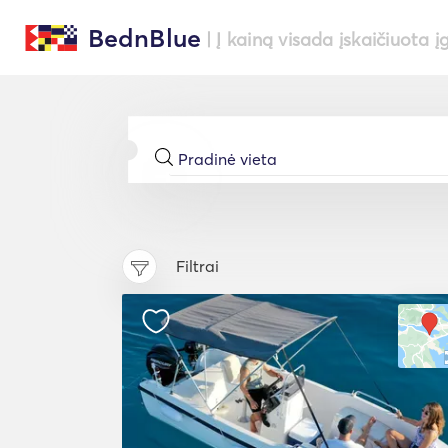
BednBlue
| Į kainą visada įskaičiuota į
Filtrai