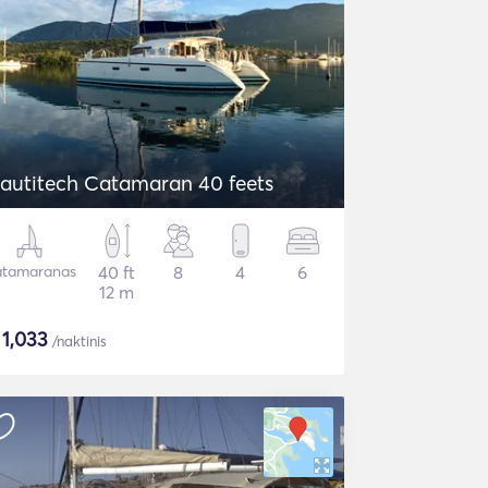
autitech Catamaran 40 feets
tamaranas
40 ft
8
4
6
12 m
$
1,033
/naktinis