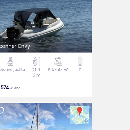
canner Envy
torinė jachta
21 ft
8 Kruizinė
0
6 m
$
574
/diena