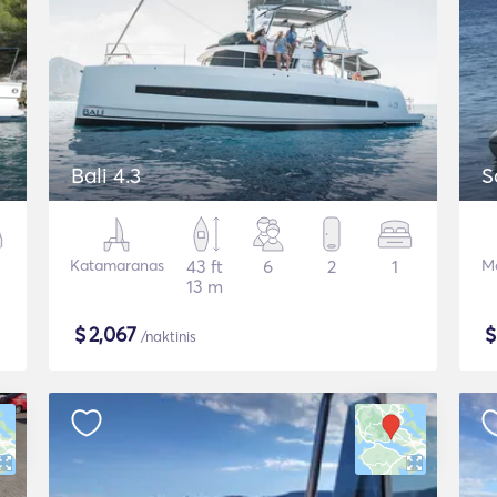
Bali 4.3
S
Katamaranas
43 ft
6
2
1
Mo
13 m
$
2,067
/naktinis