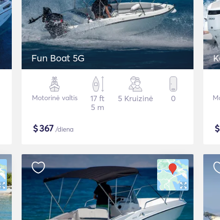
Fun Boat 5G
K
Motorinė valtis
17 ft
5 Kruizinė
0
Mo
5 m
$
367
/diena