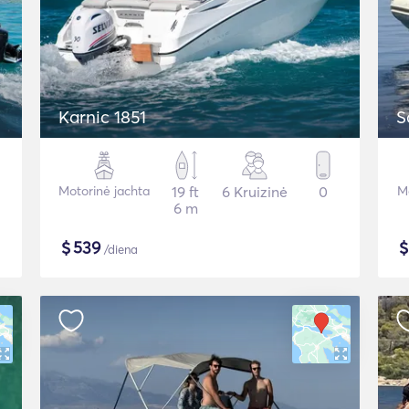
Karnic 1851
S
Motorinė jachta
19 ft
6 Kruizinė
0
Mo
6 m
$
539
/diena