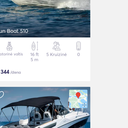
un Boat 510
torinė valtis
16 ft
5 Kruizinė
0
5 m
$
344
/diena