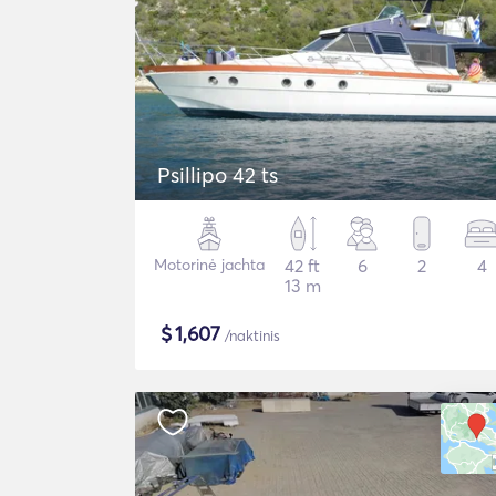
Psillipo 42 ts
Motorinė jachta
42 ft
6
2
4
13 m
$
1,607
/naktinis