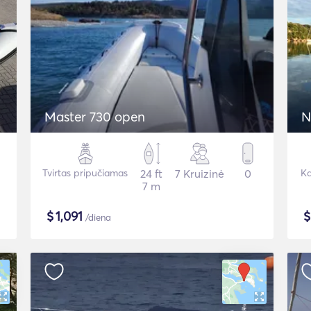
Master 730 open
N
Tvirtas pripučiamas
24 ft
7 Kruizinė
0
Ka
7 m
$
1,091
/diena