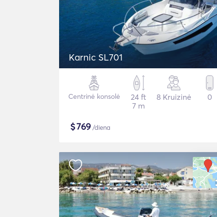
Karnic SL701
Centrinė konsolė
24 ft
8 Kruizinė
0
7 m
$
769
/diena