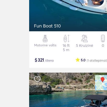
Fun Boat 510
Motorinė valtis
16 ft
5 Kruizinė
0
5 m
$
321
5.0
/diena
(1
atsiliepimai
)