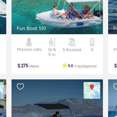
Fun Boat 510
F
Motorinė valtis
16 ft
5 Kruizinė
0
Mo
5 m
$
275
5.0
/diena
(1
atsiliepimai
)