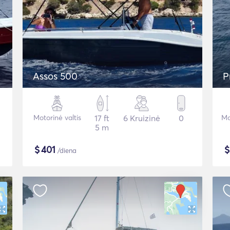
Assos 500
P
Motorinė valtis
17 ft
6 Kruizinė
0
Mo
5 m
$
401
/diena