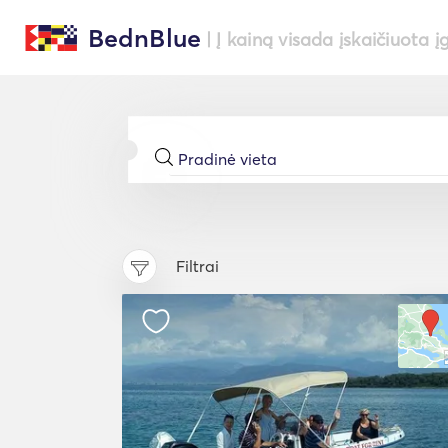
BednBlue
| Į kainą visada įskaičiuota į
Filtrai