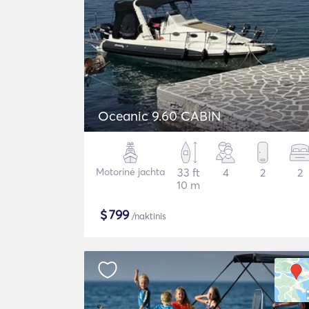
Oceanic 9.60 CABIN
Motorinė jachta
33 ft
4
2
2
10 m
$
799
/naktinis