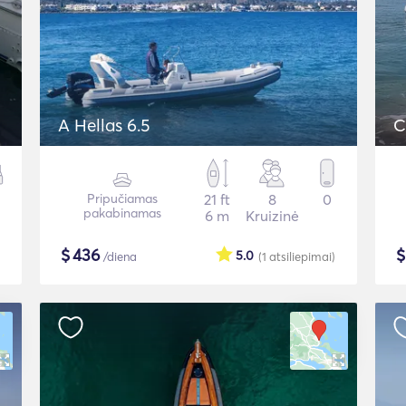
A Hellas 6.5
C
Pripučiamas
21 ft
8
0
pakabinamas
6 m
Kruizinė
$
436
5.0
/diena
(1
atsiliepimai
)