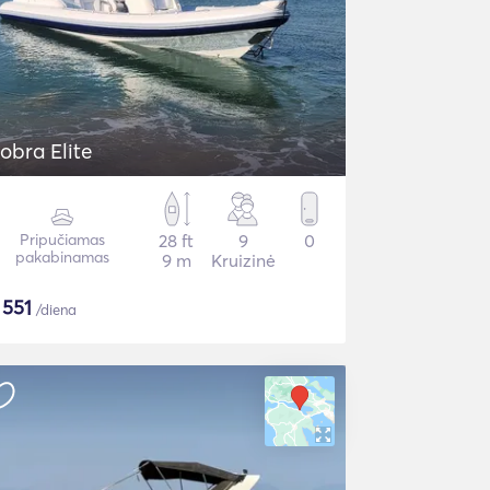
obra Elite
Pripučiamas
28 ft
9
0
pakabinamas
9 m
Kruizinė
$
551
/diena