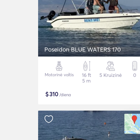
Poseidon BLUE WATERS 170
Motorinė valtis
16 ft
5 Kruizinė
0
5 m
$
310
/diena