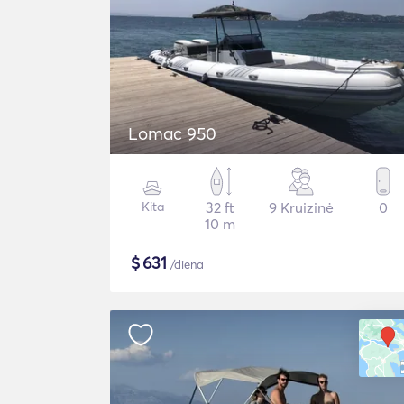
Lomac 950
Kita
32 ft
9 Kruizinė
0
10 m
$
631
/diena