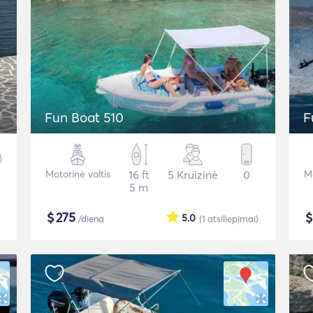
Fun Boat 510
F
Motorinė valtis
16 ft
5 Kruizinė
0
Mo
5 m
$
275
5.0
/diena
(1
atsiliepimai
)