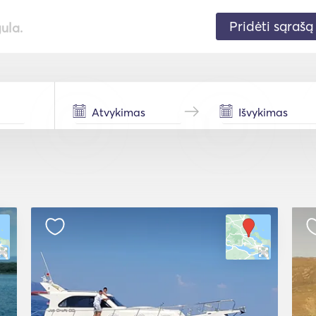
Pridėti sąrašą
gula.