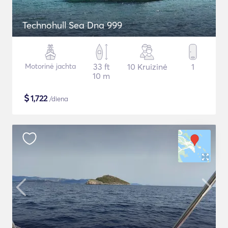
Technohull Sea Dna 999
Motorinė jachta
33 ft
10 Kruizinė
1
10 m
$
1,722
/diena