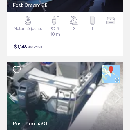
Fost Dream 28
Motorinė jachta
32 ft
2
1
1
10 m
$
1,148
/naktinis
Poseidon 550T