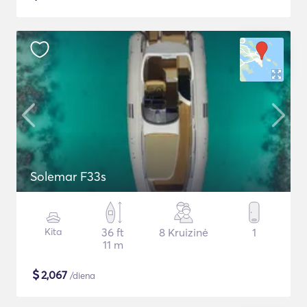
Solemar F33s
Kita
36 ft
8 Kruizinė
1
11 m
$
2,067
/diena