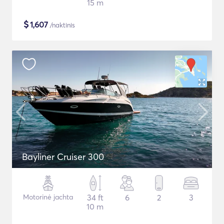
15 m
$
1,607
/naktinis
Bayliner Cruiser 300
Motorinė jachta
34 ft
6
2
3
10 m