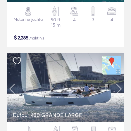
Motorinė jachta
50 ft
4
3
4
15 m
$
2,285
/naktinis
Dufour 430 GRANDE LARGE