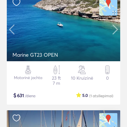
Marine GT23 OPEN
Motorinė jachta
23 ft
10 Kruizinė
0
7 m
$
631
5.0
/diena
(1
atsiliepimai
)