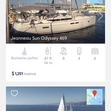
Jeanneau Sun Odyssey 469
Buriavimo jachta
47 ft
8
4
4
14 m
$
1,251
/naktinis