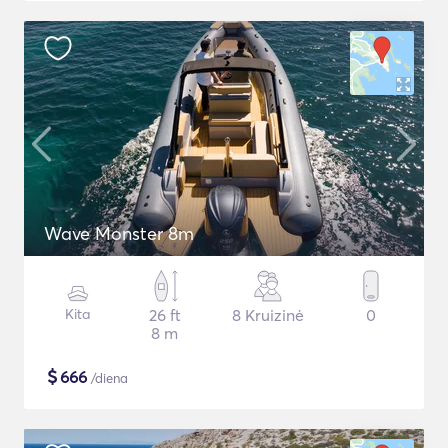
Wave Monster 8m
Kita
26 ft
8 Kruizinė
0
8 m
$
666
/diena