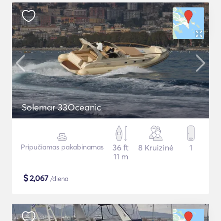
Solemar 33Oceanic
Pripučiamas pakabinamas
36 ft
8 Kruizinė
1
11 m
$
2,067
/diena