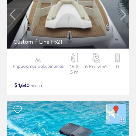
Custom-f-Line F52T
Pripučiamas pakabinamas
16 ft
6 Kruizinė
0
5 m
$
1,640
/diena