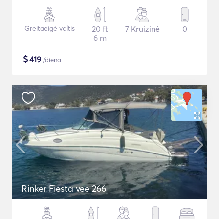
Greitaeigė valtis
20 ft
7 Kruizinė
0
6 m
$
419
/diena
Rinker Fiesta vee 266