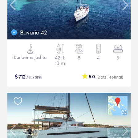
Bavaria 42
Buriavimo jachta
42 ft
8
4
5
13 m
$
712
5.0
/naktinis
(2
atsiliepimai
)