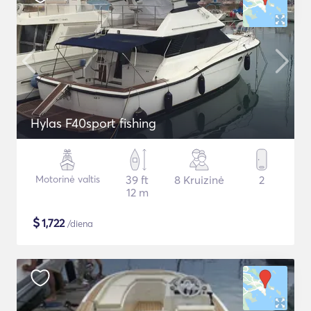
Hylas F40sport fishing
Motorinė valtis
39 ft
8 Kruizinė
2
12 m
$
1,722
/diena