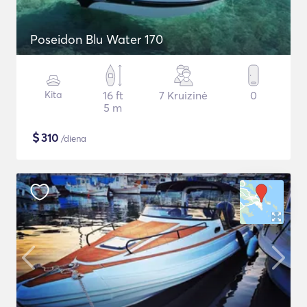
Poseidon Blu Water 170
Kita
16 ft
7 Kruizinė
0
5 m
$
310
/diena