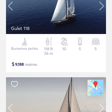
Gulet 118
Buriavimo jachta
118 ft
10
5
5
36 m
$
9,188
/naktinis