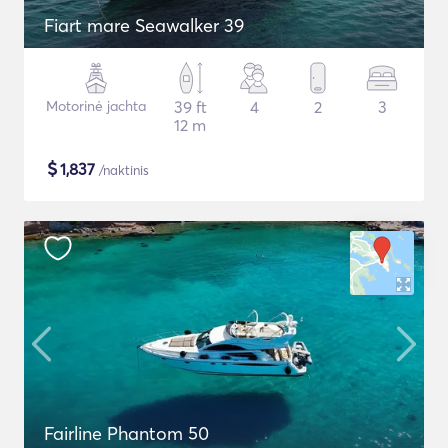
Fiart mare Seawalker 39
Motorinė jachta
39 ft
4
2
3
12 m
$
1,837
/naktinis
Fairline Phantom 50