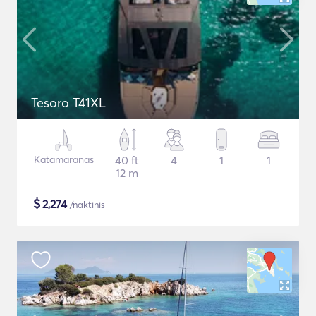
Tesoro T41XL
Katamaranas
40 ft
4
1
1
12 m
$
2,274
/naktinis