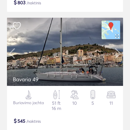
$
803
/naktinis
Bavaria 49
Buriavimo jachta
51 ft
10
5
11
16 m
$
545
/naktinis