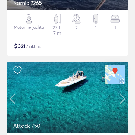
Karnic 2265
Motorinė jachta
23 ft
2
1
1
7 m
$
321
/naktinis
Attack 750