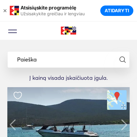
Atsisiųskite programėlę
×
ATIDARYTI
Užsisakykite greičiau ir lengviau
Paieška
Į kainą visada įskaičiuota įgula.