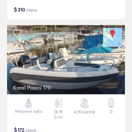
$
310
/diena
Karel Paxos 170
Motorinė valtis
16 ft
4 Kruizinė
0
5 m
$
172
/diena