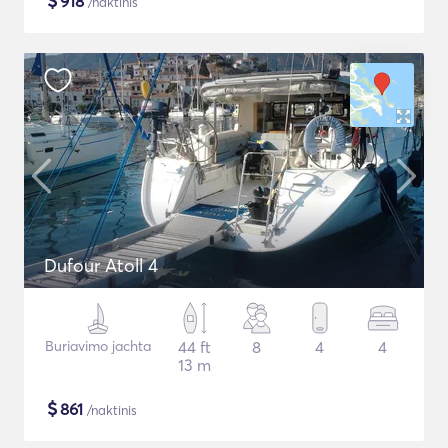
$
918
/naktinis
Dufour Atoll 4
Buriavimo jachta
44 ft
8
4
4
13 m
$
861
/naktinis