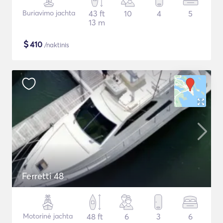
Buriavimo jachta
43 ft
10
4
5
13 m
$
410
/naktinis
Ferretti 48
Motorinė jachta
48 ft
6
3
6