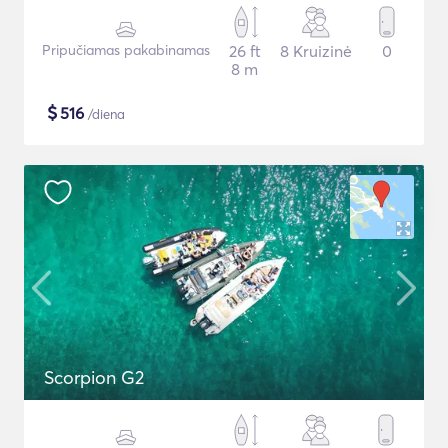
Pripučiamas pakabinamas
26 ft
8 Kruizinė
0
8 m
$
516
/diena
Scorpion G2