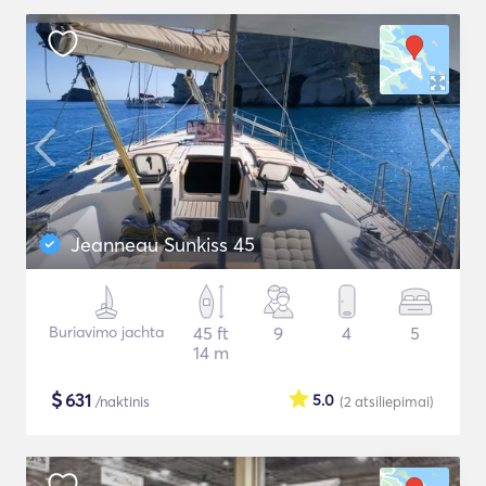
Jeanneau Sunkiss 45
Buriavimo jachta
45 ft
9
4
5
14 m
$
631
5.0
/naktinis
(2
atsiliepimai
)