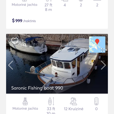
Motorinė jachta
27 ft
4
2
2
8 m
$
999
/naktinis
Saronic Fishing boat 990
Motorinė jachta
33 ft
12 Kruizinė
0
10 m