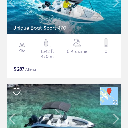
Unique Boat Sport 470
Kita
1542 ft
6 Kruizinė
0
470 m
$
287
/diena