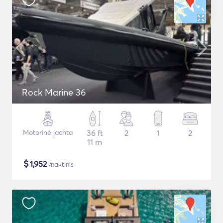
Rock Marine 36
Motorinė jachta
36 ft
2
1
2
11 m
$
1,952
/naktinis