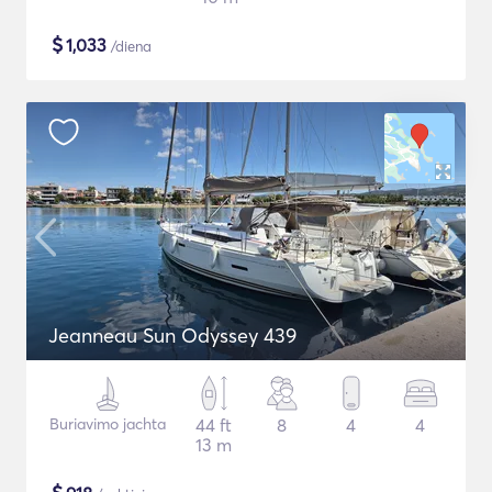
$
1,033
/diena
Jeanneau Sun Odyssey 439
Buriavimo jachta
44 ft
8
4
4
13 m