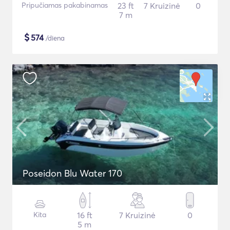
Pripučiamas pakabinamas
23 ft
7 Kruizinė
0
7 m
$
574
/diena
Poseidon Blu Water 170
Kita
16 ft
7 Kruizinė
0
5 m