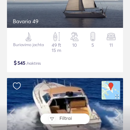
Bavaria 49
Buriavimo jachta
49 ft
10
5
11
15 m
$
545
/naktinis
Filtrai