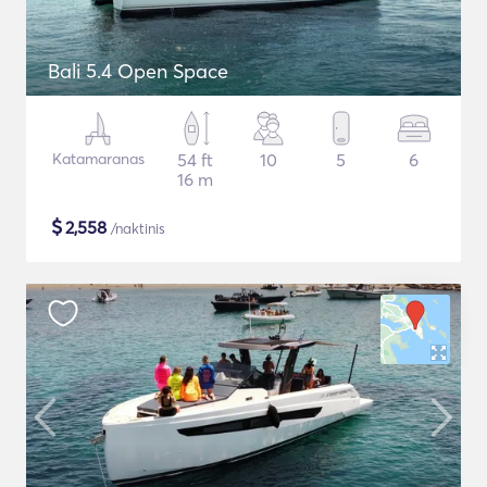
Bali 5.4 Open Space
Katamaranas
54 ft
10
5
6
16 m
$
2,558
/naktinis