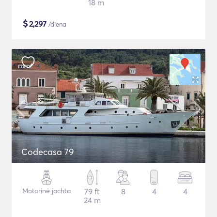
18 m
$
2,297
/diena
Codecasa 79
Motorinė jachta
79 ft
8
4
4
24 m