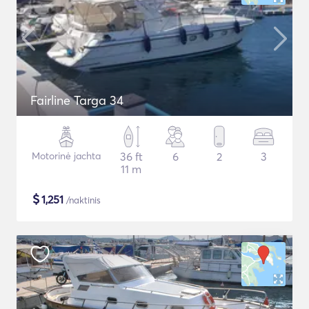
Fairline Targa 34
Motorinė jachta
36 ft
6
2
3
11 m
$
1,251
/naktinis