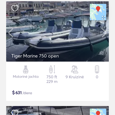
Tiger Marine 750 open
Motorinė jachta
750 ft
9 Kruizinė
0
229 m
$
631
/diena