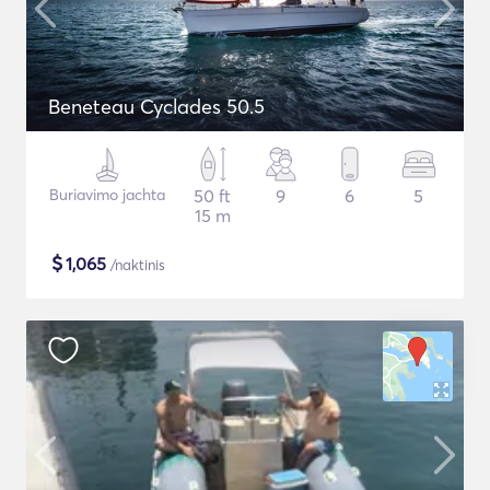
Beneteau Cyclades 50.5
Buriavimo jachta
50 ft
9
6
5
15 m
$
1,065
/naktinis