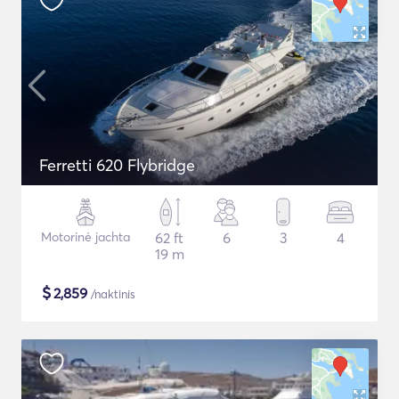
Ferretti 620 Flybridge
Motorinė jachta
62 ft
6
3
4
19 m
$
2,859
/naktinis