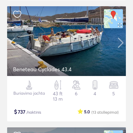
Beneteau Cyclades 43.4
Buriavimo jachta
43 ft
6
4
5
13 m
$
737
5.0
/naktinis
(13
atsiliepimai
)