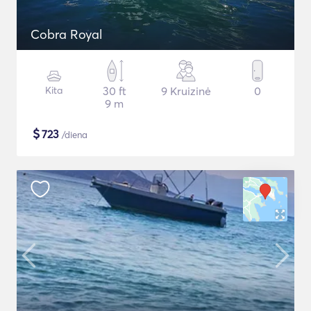
Cobra Royal
Kita
30 ft
9 Kruizinė
0
9 m
$
723
/diena