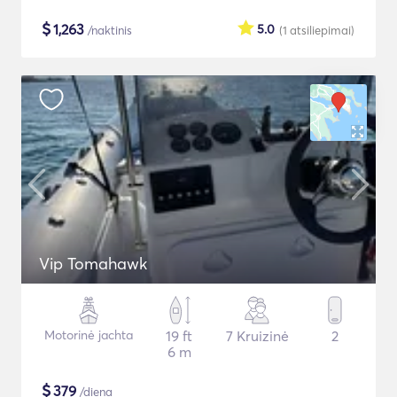
$
1,263
5.0
/naktinis
(1
atsiliepimai
)
Vip Tomahawk
Motorinė jachta
19 ft
7 Kruizinė
2
6 m
$
379
/diena