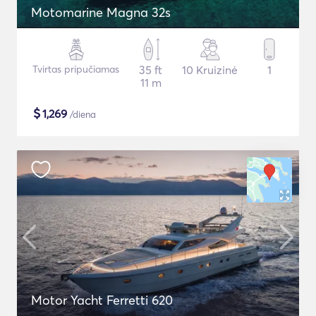
Motomarine Magna 32s
Tvirtas pripučiamas
35 ft
10 Kruizinė
1
11 m
$
1,269
/diena
Motor Yacht Ferretti 620