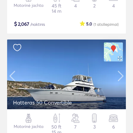
Motorinė jachta
45 ft
4
2
4
14 m
$
2,067
5.0
/naktinis
(1
atsiliepimai
)
Hatteras 50 Convertible
Motorinė jachta
50 ft
7
3
6
15 m