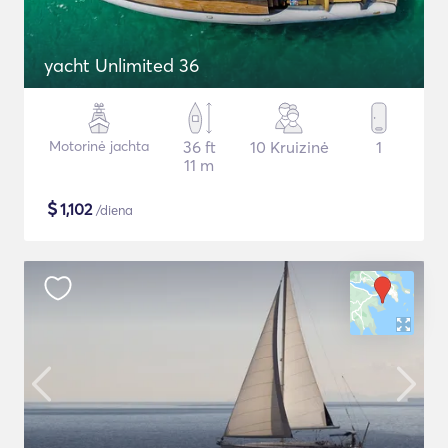
yacht Unlimited 36
Motorinė jachta
36 ft
10 Kruizinė
1
11 m
$
1,102
/diena