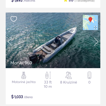
$
1,493
5.0
/naktinis
(1
atsiliepimai
)
Marvel 960
Motorinė jachta
33 ft
8 Kruizinė
0
10 m
$
1,033
/diena