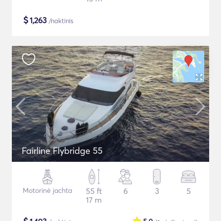
$
1,263
/naktinis
Fairline Flybridge 55
Motorinė jachta
55 ft
6
3
5
17 m