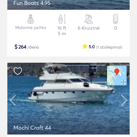
Fun Boats 4.95
Motorinė jachta
16 ft
6 Kruizinė
0
5 m
$
264
5.0
/diena
(1
atsiliepimai
)
Mochi Craft 44