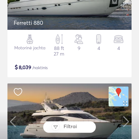
Ferretti 880
Motorinė jachta
88 ft
9
4
4
27 m
$
8,039
/naktinis
Filtrai