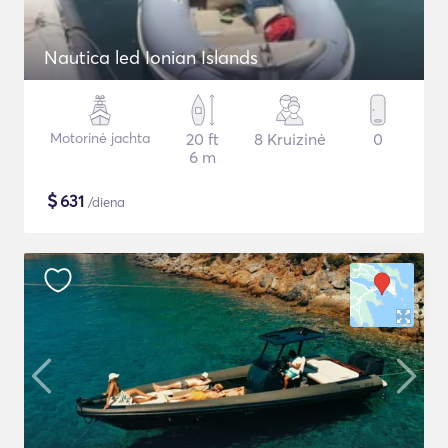
Nautica led Ionian Islands
Motorinė jachta
20 ft
8 Kruizinė
0
6 m
$
631
/diena