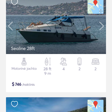
Sealine 28ft
Motorinė jachta
28 ft
4
2
2
9 m
$
746
/naktinis