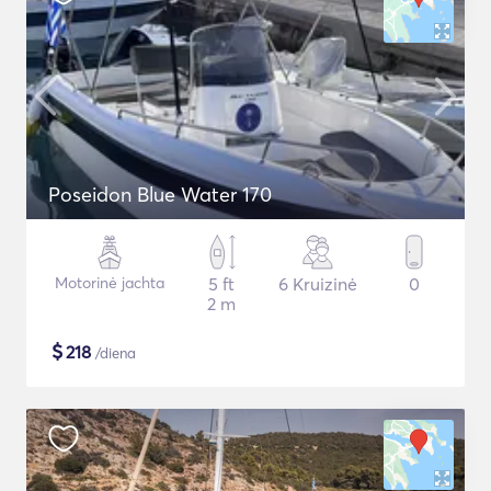
Poseidon Blue Water 170
Motorinė jachta
5 ft
6 Kruizinė
0
2 m
$
218
/diena