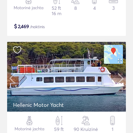
Motorinė jachta
52 ft
8
4
3
16 m
$
2,469
/naktinis
Hellenic Motor Yacht
Motorinė jachta
59 ft
90 Kruizinė
1