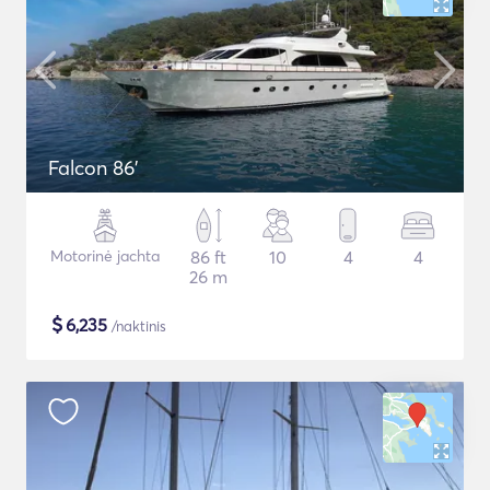
Falcon 86'
Motorinė jachta
86 ft
10
4
4
26 m
$
6,235
/naktinis