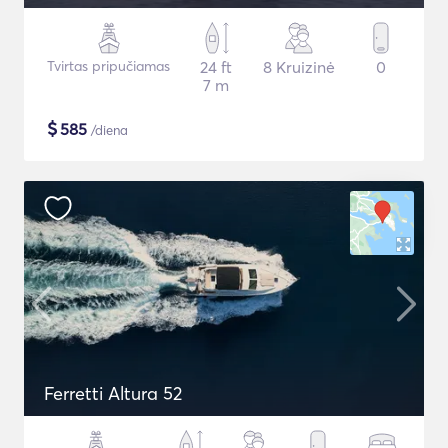
Tvirtas pripučiamas
24 ft
8 Kruizinė
0
7 m
$
585
/diena
Ferretti Altura 52