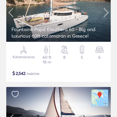
Fountaine Pajot Eleuthera 60 - Big and
luxurious 60ft catamaran in Greece!
Katamaranas
60 ft
8
5
6
18 m
$
2,542
/naktinis