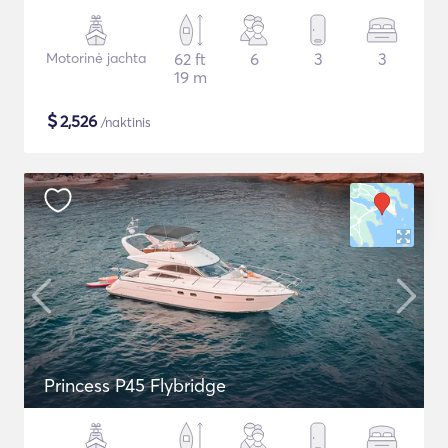
Motorinė jachta
62 ft
6
3
3
19 m
$
2,526
/naktinis
Princess P45 Flybridge