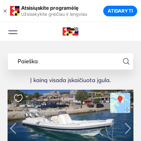
Atsisiųskite programėlę
×
ATIDARYTI
Užsisakykite greičiau ir lengviau
Paieška
Į kainą visada įskaičiuota įgula.