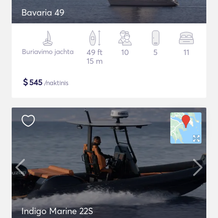
Bavaria 49
Buriavimo jachta
49 ft
10
5
11
15 m
$
545
/naktinis
Indigo Marine 22S