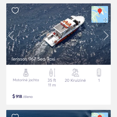
Ierissos 967 Sea Taxi
Motorinė jachta
35 ft
20 Kruizinė
1
11 m
$
918
/diena