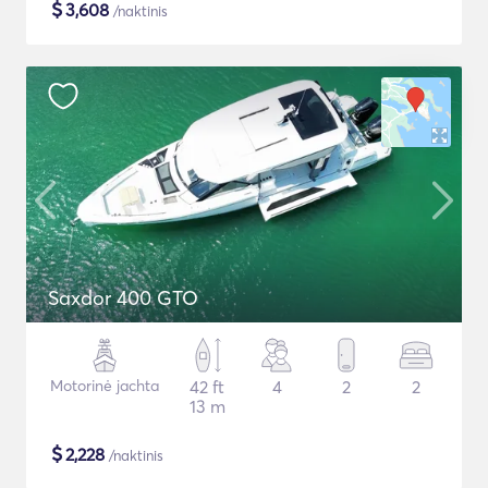
$
3,608
/naktinis
Saxdor 400 GTO
Motorinė jachta
42 ft
4
2
2
13 m
$
2,228
/naktinis