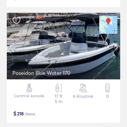
Poseidon Blue Water 170
Centrinė konsolė
17 ft
6 Kruizinė
0
5 m
$
218
/diena