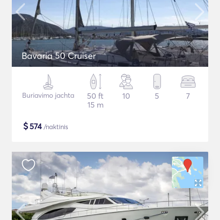
Bavaria 50 Cruiser
Buriavimo jachta
50 ft
10
5
7
15 m
$
574
/naktinis