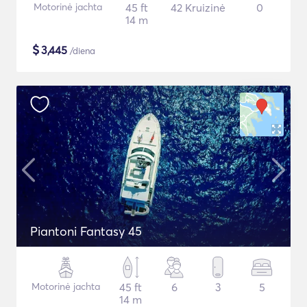
Motorinė jachta
45 ft
42 Kruizinė
0
14 m
$
3,445
/diena
Piantoni Fantasy 45
Motorinė jachta
45 ft
6
3
5
14 m