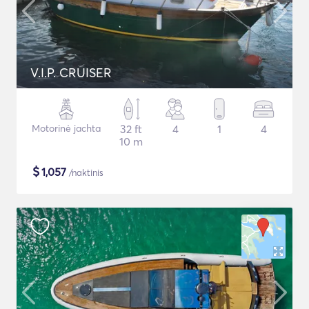
V.I.P. CRUISER
Motorinė jachta
32 ft
4
1
4
10 m
$
1,057
/naktinis