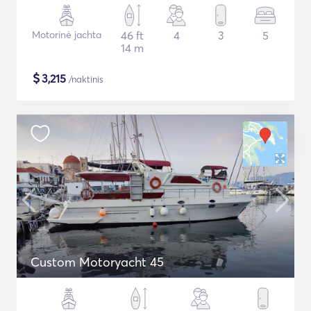
Motorinė jachta
46 ft
4
3
5
14 m
$
3,215
/naktinis
Custom Motoryacht 45