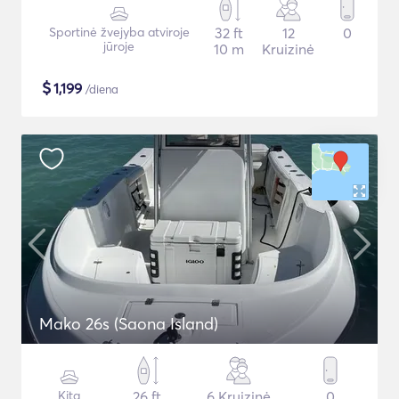
Sportinė žvejyba atviroje
32 ft
12
0
jūroje
10 m
Kruizinė
$
1,199
/diena
Mako 26s (Saona Island)
Kita
26 ft
6 Kruizinė
0