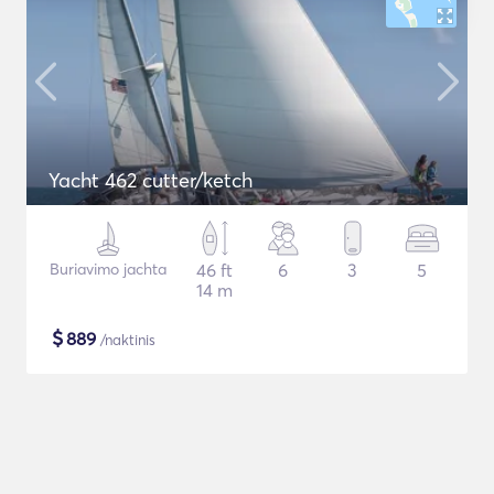
Yacht 462 cutter/ketch
Buriavimo jachta
46 ft
6
3
5
14 m
$
889
/naktinis