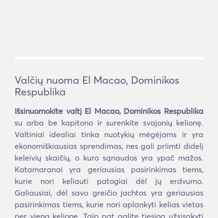
Valčių nuoma El Macao, Dominikos
Respublika
Išsinuomokite valtį El Macao, Dominikos Respublika
su arba be kapitono ir surenkite svajonių kelionę.
Valtiniai idealiai tinka nuotykių mėgėjams ir yra
ekonomiškiausias sprendimas, nes gali priimti didelį
keleivių skaičių, o kuro sąnaudos yra ypač mažos.
Katamaranai yra geriausias pasirinkimas tiems,
kurie nori keliauti patogiai dėl jų erdvumo.
Galiausiai, dėl savo greičio jachtos yra geriausias
pasirinkimas tiems, kurie nori aplankyti kelias vietas
per vieną kelionę. Taip pat galite tiesiog užsisakyti