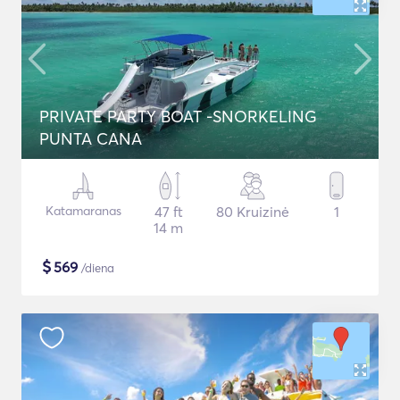
PRIVATE PARTY BOAT -SNORKELING
PUNTA CANA
Katamaranas
47 ft
80 Kruizinė
1
14 m
$
569
/diena