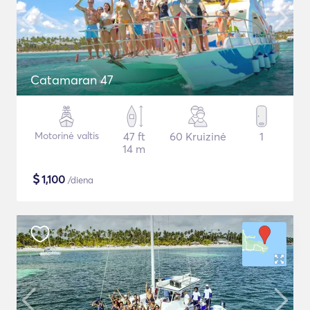
Catamaran 47
Motorinė valtis
47 ft
60 Kruizinė
1
14 m
$
1,100
/diena