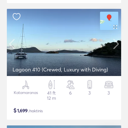
Lagoon 410 (Crewed, Luxury with Diving)
Katamaranas
41 ft
6
3
3
12 m
$
1,699
/naktinis