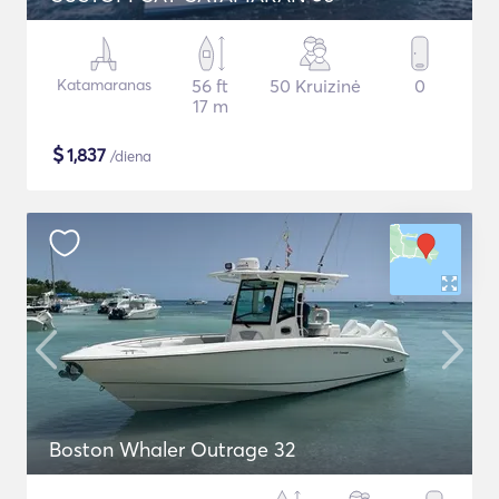
Katamaranas
56 ft
50 Kruizinė
0
17 m
$
1,837
/diena
Boston Whaler Outrage 32