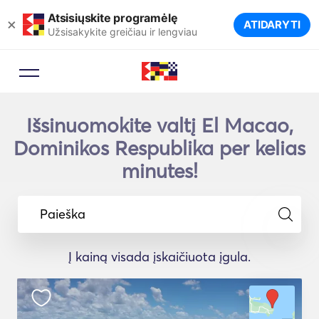
Atsisiųskite programėlę
×
ATIDARYTI
Užsisakykite greičiau ir lengviau
Išsinuomokite valtį El Macao,
Dominikos Respublika per kelias
minutes!
Paieška
Į kainą visada įskaičiuota įgula.