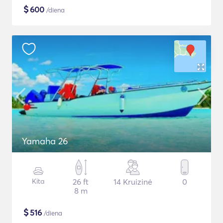
$
600
/diena
Yamaha 26
Kita
26 ft
14 Kruizinė
0
8 m
$
516
/diena