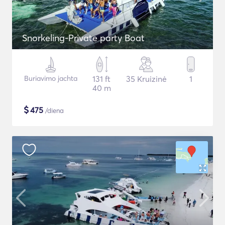
Snorkeling-Private party Boat
Buriavimo jachta
131 ft
35 Kruizinė
1
40 m
$
475
/diena