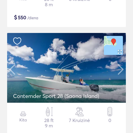
8 m
$
550
/diena
Conternder Sport 28 (Saona Island)
Kita
28 ft
7 Kruizinė
0
9 m