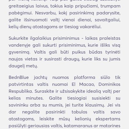
greitaeigius laivus, tokius kaip pripučiami, trumpam
pabėgimui. Nesvarbu, kokį pasirinkimą padarysite,
galite išsinuomoti valtį vienai dienai, savaitgaliui,
kelių dienų atostogoms ar tiesiog vakarėliui.
Sukurkite ilgalaikius prisiminimus - laikas praleistas
vandenyje gali sukurti prisiminimus, kurie išliks visą
gyvenimą. Valtis gali būti puikus būdas tyrinėti
naujas vietas ir susirasti draugų, kurie liks su jumis
daugelį metų.
BednBlue jachtų nuomos platforma siūlo tik
patvirtintas valtis nuomai El Macao, Dominikos
Respublika. Suraskite ir užsisakykite idealią valtį per
kelias minutes. Galite tiesiogiai susisiekti su
savininku arba su mumis, jei turite klausimų. Jei vis
dar negalite pasirinkti tobulos valtis savo
atostogoms, leiskite mūsų kelionių ekspertams
pasiūlyti geriausias valtis, katamaranus ar motorines