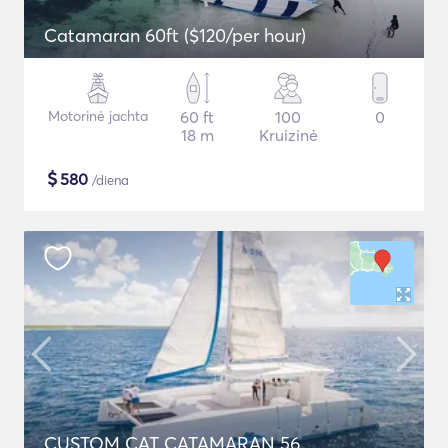
Catamaran 60ft ($120/per hour)
Motorinė jachta
60 ft
100
0
18 m
Kruizinė
$
580
/diena
CUSTOM CAT CATAMARAN 56