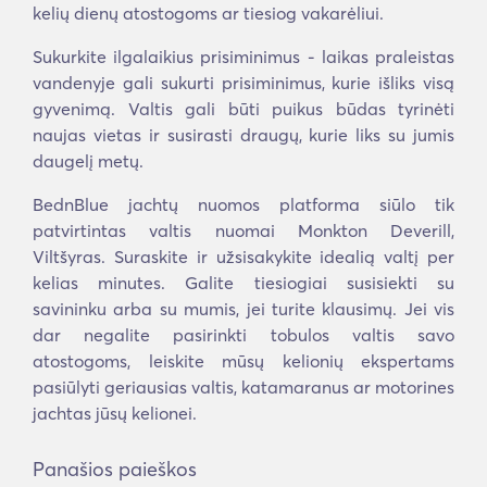
kelių dienų atostogoms ar tiesiog vakarėliui.
Sukurkite ilgalaikius prisiminimus - laikas praleistas
vandenyje gali sukurti prisiminimus, kurie išliks visą
gyvenimą. Valtis gali būti puikus būdas tyrinėti
naujas vietas ir susirasti draugų, kurie liks su jumis
daugelį metų.
BednBlue jachtų nuomos platforma siūlo tik
patvirtintas valtis nuomai Monkton Deverill,
Viltšyras. Suraskite ir užsisakykite idealią valtį per
kelias minutes. Galite tiesiogiai susisiekti su
savininku arba su mumis, jei turite klausimų. Jei vis
dar negalite pasirinkti tobulos valtis savo
atostogoms, leiskite mūsų kelionių ekspertams
pasiūlyti geriausias valtis, katamaranus ar motorines
jachtas jūsų kelionei.
Panašios paieškos