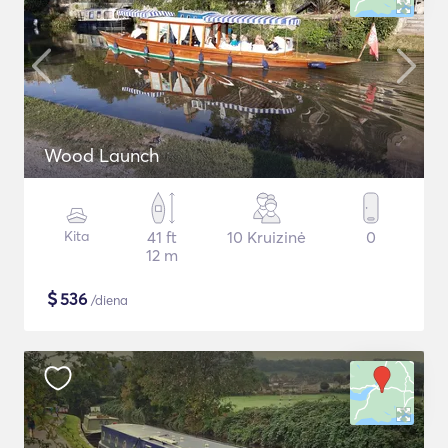
Wood Launch
Kita
41 ft
10 Kruizinė
0
12 m
$
536
/diena