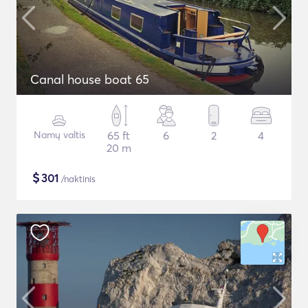
Canal house boat 65
Namų valtis
65 ft
6
2
4
20 m
$
301
/naktinis