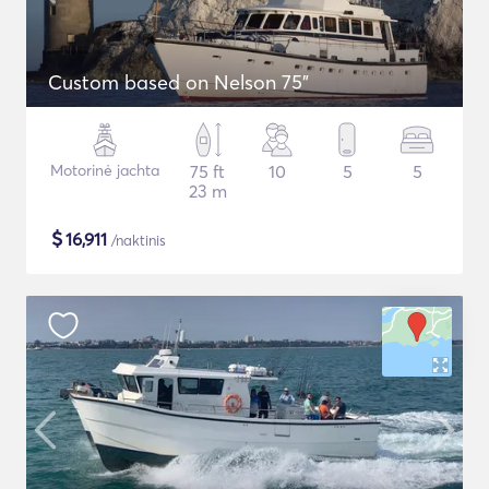
Custom based on Nelson 75"
Motorinė jachta
75 ft
10
5
5
23 m
$
16,911
/naktinis