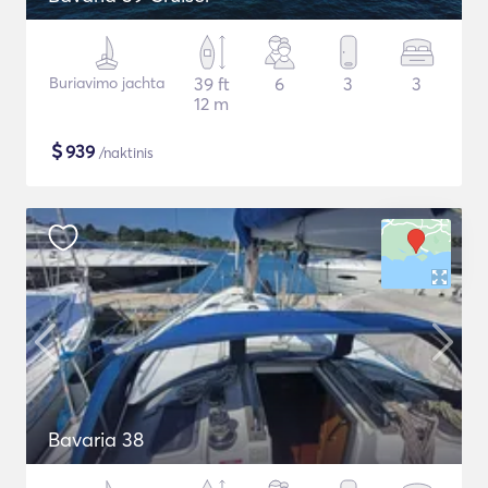
Buriavimo jachta
39 ft
6
3
3
12 m
$
939
/naktinis
Bavaria 38