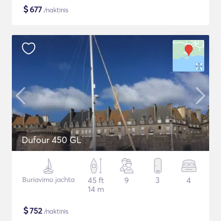
$
677
/naktinis
Dufour 450 GL
Buriavimo jachta
45 ft
9
3
4
14 m
$
752
/naktinis