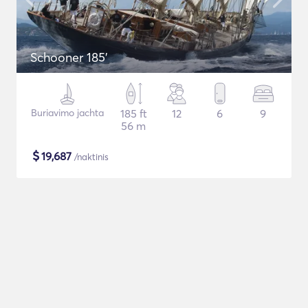
Schooner 185'
Buriavimo jachta
185 ft
12
6
9
56 m
$
19,687
/naktinis