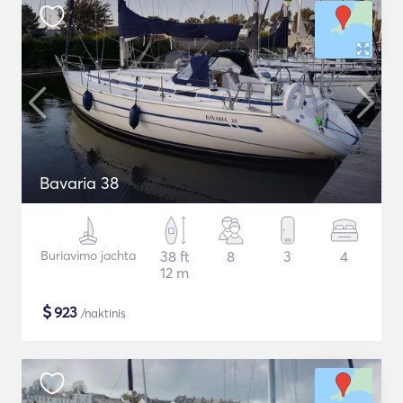
Bavaria 38
Buriavimo jachta
38 ft
8
3
4
12 m
$
923
/naktinis