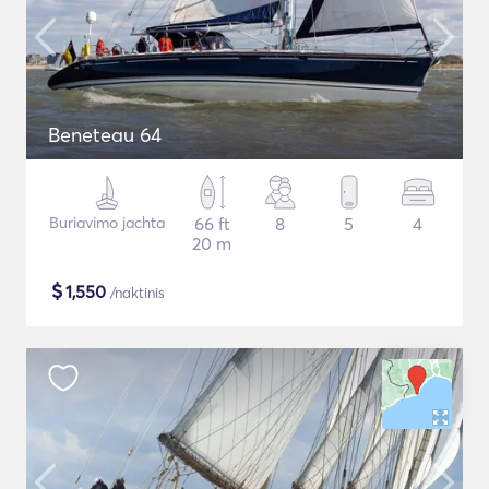
Beneteau 64
Buriavimo jachta
66 ft
8
5
4
20 m
$
1,550
/naktinis