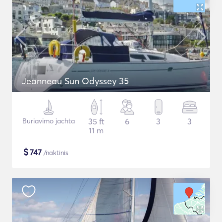
Jeanneau Sun Odyssey 35
Buriavimo jachta
35 ft
6
3
3
11 m
$
747
/naktinis