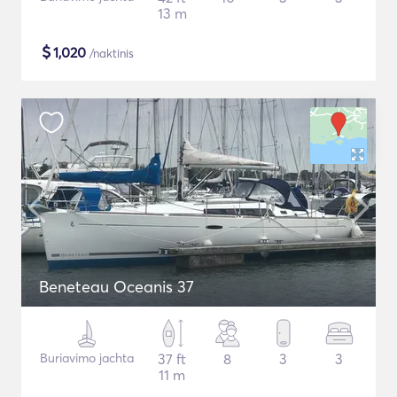
13 m
$
1,020
/naktinis
Beneteau Oceanis 37
Buriavimo jachta
37 ft
8
3
3
11 m