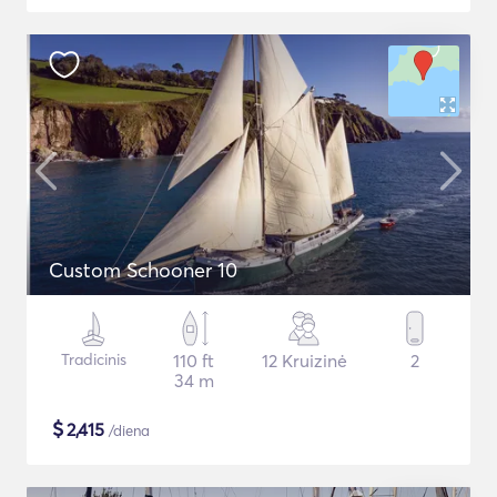
Custom Schooner 10
Tradicinis
110 ft
12 Kruizinė
2
34 m
$
2,415
/diena