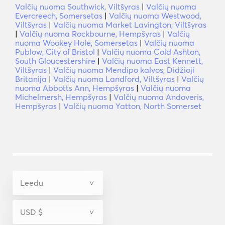
Valčių nuoma Southwick, Viltšyras
|
Valčių nuoma
Evercreech, Somersetas
|
Valčių nuoma Westwood,
Viltšyras
|
Valčių nuoma Market Lavington, Viltšyras
|
Valčių nuoma Rockbourne, Hempšyras
|
Valčių
nuoma Wookey Hole, Somersetas
|
Valčių nuoma
Publow, City of Bristol
|
Valčių nuoma Cold Ashton,
South Gloucestershire
|
Valčių nuoma East Kennett,
Viltšyras
|
Valčių nuoma Mendipo kalvos, Didžioji
Britanija
|
Valčių nuoma Landford, Viltšyras
|
Valčių
nuoma Abbotts Ann, Hempšyras
|
Valčių nuoma
Michelmersh, Hempšyras
|
Valčių nuoma Andoveris,
Hempšyras
|
Valčių nuoma Yatton, North Somerset