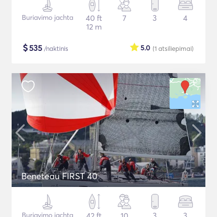
Buriavimo jachta
40 ft
7
3
4
12 m
$
535
5.0
/naktinis
(1
atsiliepimai
)
Beneteau FIRST 40
Buriavimo jachta
42 ft
10
3
3