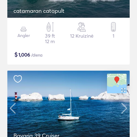
catamaran catapult
Angler
39 ft
12 Kruizinė
1
12 m
$
1,006
/diena
Bavaria 39 Cruiser