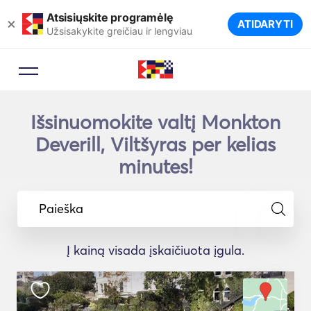
Atsisiųskite programėlę
×
ATIDARYTI
Užsisakykite greičiau ir lengviau
Išsinuomokite valtį Monkton
Deverill, Viltšyras per kelias
minutes!
Paieška
Į kainą visada įskaičiuota įgula.