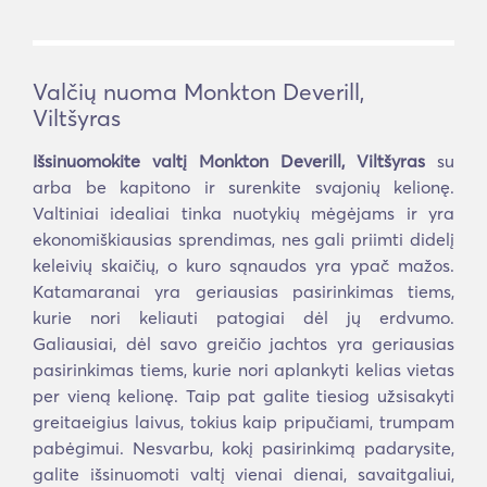
Valčių nuoma Monkton Deverill,
Viltšyras
Išsinuomokite valtį Monkton Deverill, Viltšyras
su
arba be kapitono ir surenkite svajonių kelionę.
Valtiniai idealiai tinka nuotykių mėgėjams ir yra
ekonomiškiausias sprendimas, nes gali priimti didelį
keleivių skaičių, o kuro sąnaudos yra ypač mažos.
Katamaranai yra geriausias pasirinkimas tiems,
kurie nori keliauti patogiai dėl jų erdvumo.
Galiausiai, dėl savo greičio jachtos yra geriausias
pasirinkimas tiems, kurie nori aplankyti kelias vietas
per vieną kelionę. Taip pat galite tiesiog užsisakyti
greitaeigius laivus, tokius kaip pripučiami, trumpam
pabėgimui. Nesvarbu, kokį pasirinkimą padarysite,
galite išsinuomoti valtį vienai dienai, savaitgaliui,