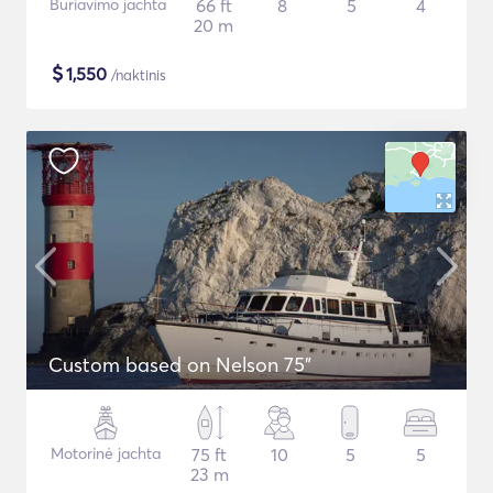
Buriavimo jachta
66 ft
8
5
4
20 m
$
1,550
/naktinis
Custom based on Nelson 75"
Motorinė jachta
75 ft
10
5
5
23 m