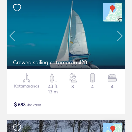
Crewed sailing catamaran 42ft
Katamaranas
43 ft
8
4
4
13 m
$
683
/naktinis