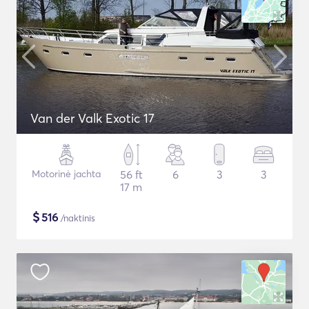
Van der Valk Exotic 17
Motorinė jachta
56 ft
6
3
3
17 m
$
516
/naktinis