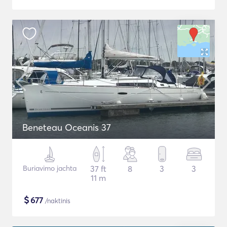
Beneteau Oceanis 37
Buriavimo jachta
37 ft
8
3
3
11 m
$
677
/naktinis