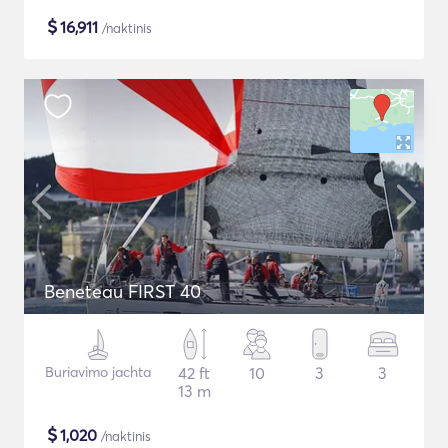
$
16,911
/naktinis
Beneteau FIRST 40
Buriavimo jachta
42 ft
10
3
3
13 m
$
1,020
/naktinis