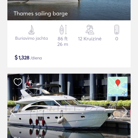
Thames sailing barge
Buriavimo jachta
86 ft
12 Kruizinė
0
26 m
$
1,328
/diena