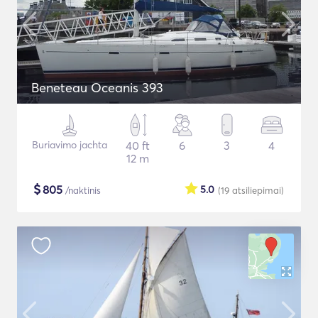
Beneteau Oceanis 393
Buriavimo jachta
40 ft
6
3
4
12 m
$
805
5.0
/naktinis
(19
atsiliepimai
)