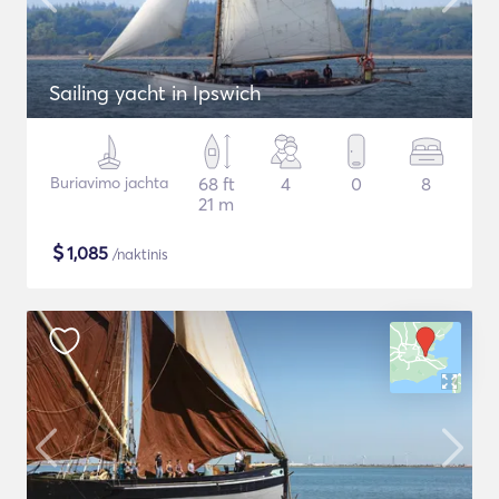
Sailing yacht in Ipswich
Buriavimo jachta
68 ft
4
0
8
21 m
$
1,085
/naktinis