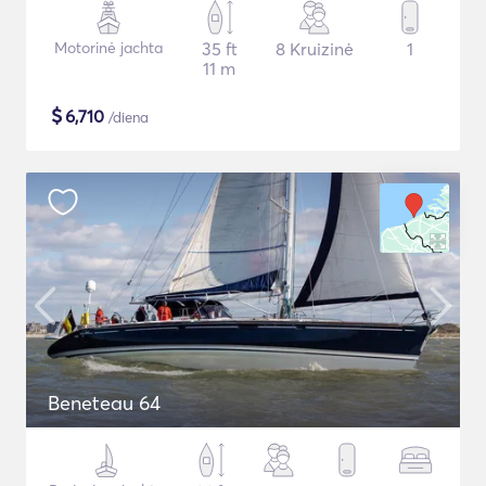
Motorinė jachta
35 ft
8 Kruizinė
1
11 m
$
6,710
/diena
Beneteau 64