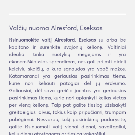
Valčių nuoma Alresford, Eseksas
Išsinuomokite valtį Alresford, Eseksas
su arba be
kapitono ir surenkite svajonių kelionę. Valtiniai
idealiai tinka nuotykių mėgėjams ir yra
ekonomiškiausias sprendimas, nes gali priimti didelį
keleivių skaičių, o kuro sąnaudos yra ypač mažos.
Katamaranai yra geriausias pasirinkimas tiems,
kurie nori keliauti patogiai dėl jų erdvumo.
Galiausiai, dėl savo greičio jachtos yra geriausias
pasirinkimas tiems, kurie nori aplankyti kelias vietas
per vieną kelionę. Taip pat galite tiesiog užsisakyti
greitaeigius laivus, tokius kaip pripučiami, trumpam
pabėgimui. Nesvarbu, kokį pasirinkimą padarysite,
galite išsinuomoti valtį vienai dienai, savaitgaliui,
kelių dienų atostogoms ar tiesiog vakarėliui.