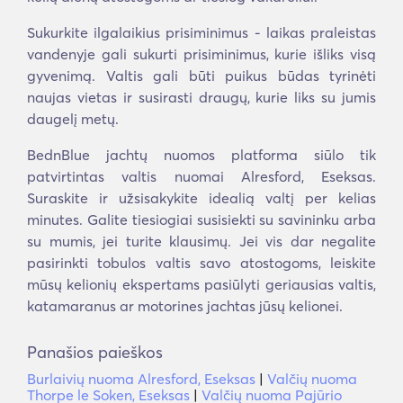
Sukurkite ilgalaikius prisiminimus - laikas praleistas
vandenyje gali sukurti prisiminimus, kurie išliks visą
gyvenimą. Valtis gali būti puikus būdas tyrinėti
naujas vietas ir susirasti draugų, kurie liks su jumis
daugelį metų.
BednBlue jachtų nuomos platforma siūlo tik
patvirtintas valtis nuomai Alresford, Eseksas.
Suraskite ir užsisakykite idealią valtį per kelias
minutes. Galite tiesiogiai susisiekti su savininku arba
su mumis, jei turite klausimų. Jei vis dar negalite
pasirinkti tobulos valtis savo atostogoms, leiskite
mūsų kelionių ekspertams pasiūlyti geriausias valtis,
katamaranus ar motorines jachtas jūsų kelionei.
Panašios paieškos
Burlaivių nuoma Alresford, Eseksas
|
Valčių nuoma
Thorpe le Soken, Eseksas
|
Valčių nuoma Pajūrio