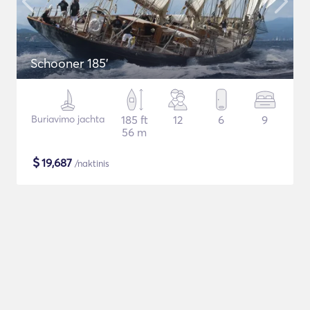
Schooner 185'
Buriavimo jachta
185 ft
12
6
9
56 m
$
19,687
/naktinis