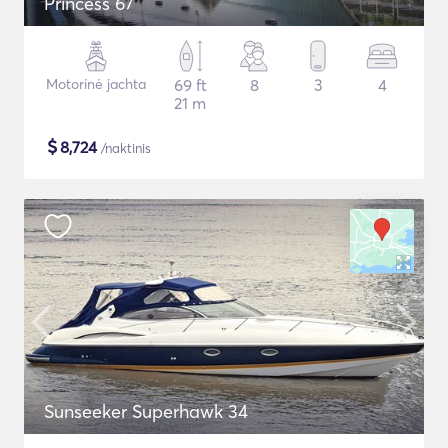
Princess 67
Motorinė jachta
69 ft
8
3
4
21 m
$
8,724
/naktinis
Sunseeker Superhawk 34