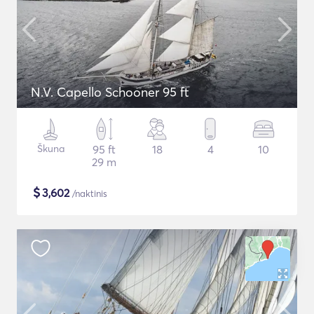
N.V. Capello Schooner 95 ft
Škuna
95 ft
18
4
10
29 m
$
3,602
/naktinis