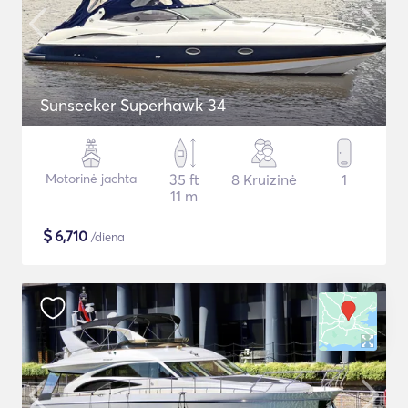
Sunseeker Superhawk 34
Motorinė jachta
35 ft
8 Kruizinė
1
11 m
$
6,710
/diena