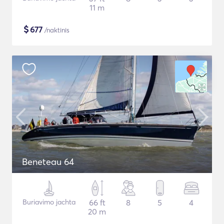
11 m
$
677
/naktinis
Beneteau 64
Buriavimo jachta
66 ft
8
5
4
20 m