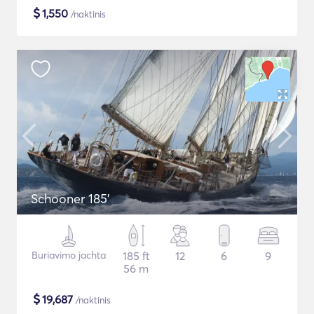
$
1,550
/naktinis
Schooner 185'
Buriavimo jachta
185 ft
12
6
9
56 m
$
19,687
/naktinis