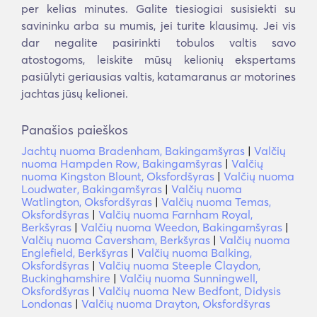
per kelias minutes. Galite tiesiogiai susisiekti su
savininku arba su mumis, jei turite klausimų. Jei vis
dar negalite pasirinkti tobulos valtis savo
atostogoms, leiskite mūsų kelionių ekspertams
pasiūlyti geriausias valtis, katamaranus ar motorines
jachtas jūsų kelionei.
Panašios paieškos
Jachtų nuoma Bradenham, Bakingamšyras
|
Valčių
nuoma Hampden Row, Bakingamšyras
|
Valčių
nuoma Kingston Blount, Oksfordšyras
|
Valčių nuoma
Loudwater, Bakingamšyras
|
Valčių nuoma
Watlington, Oksfordšyras
|
Valčių nuoma Temas,
Oksfordšyras
|
Valčių nuoma Farnham Royal,
Berkšyras
|
Valčių nuoma Weedon, Bakingamšyras
|
Valčių nuoma Caversham, Berkšyras
|
Valčių nuoma
Englefield, Berkšyras
|
Valčių nuoma Balking,
Oksfordšyras
|
Valčių nuoma Steeple Claydon,
Buckinghamshire
|
Valčių nuoma Sunningwell,
Oksfordšyras
|
Valčių nuoma New Bedfont, Didysis
Londonas
|
Valčių nuoma Drayton, Oksfordšyras