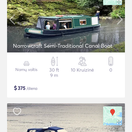
Narrowcraft Semi-Traditional Canal Boat
Namų valtis
30 ft
10 Kruizinė
0
9 m
$
375
/diena