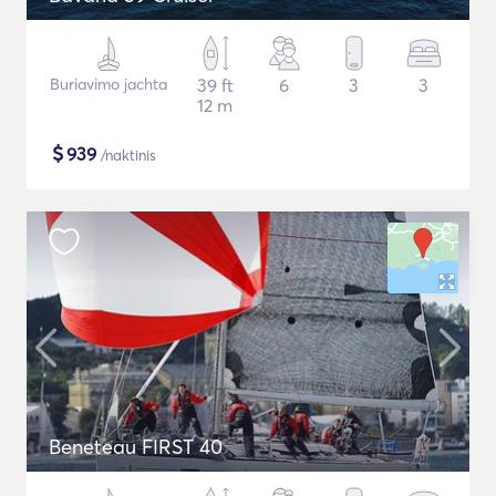
Buriavimo jachta
39 ft
6
3
3
12 m
$
939
/naktinis
Beneteau FIRST 40