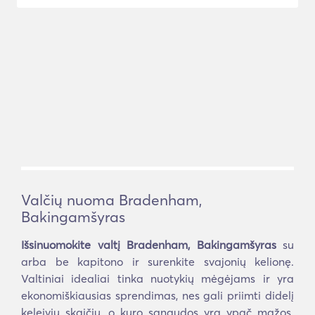
Valčių nuoma Bradenham,
Bakingamšyras
Išsinuomokite valtį Bradenham, Bakingamšyras
su
arba be kapitono ir surenkite svajonių kelionę.
Valtiniai idealiai tinka nuotykių mėgėjams ir yra
ekonomiškiausias sprendimas, nes gali priimti didelį
keleivių skaičių, o kuro sąnaudos yra ypač mažos.