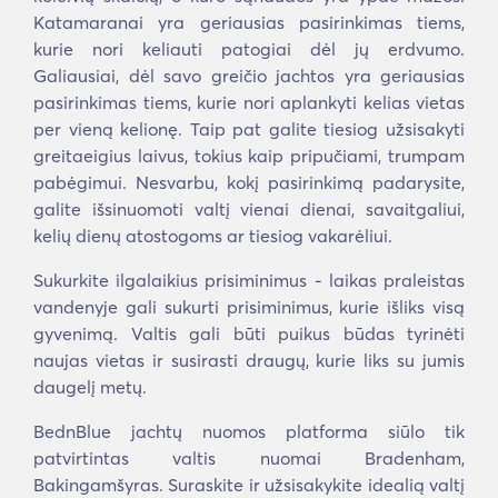
Katamaranai yra geriausias pasirinkimas tiems,
kurie nori keliauti patogiai dėl jų erdvumo.
Galiausiai, dėl savo greičio jachtos yra geriausias
pasirinkimas tiems, kurie nori aplankyti kelias vietas
per vieną kelionę. Taip pat galite tiesiog užsisakyti
greitaeigius laivus, tokius kaip pripučiami, trumpam
pabėgimui. Nesvarbu, kokį pasirinkimą padarysite,
galite išsinuomoti valtį vienai dienai, savaitgaliui,
kelių dienų atostogoms ar tiesiog vakarėliui.
Sukurkite ilgalaikius prisiminimus - laikas praleistas
vandenyje gali sukurti prisiminimus, kurie išliks visą
gyvenimą. Valtis gali būti puikus būdas tyrinėti
naujas vietas ir susirasti draugų, kurie liks su jumis
daugelį metų.
BednBlue jachtų nuomos platforma siūlo tik
patvirtintas valtis nuomai Bradenham,
Bakingamšyras. Suraskite ir užsisakykite idealią valtį