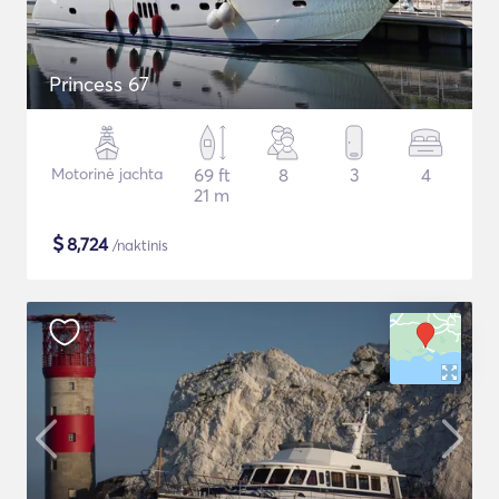
Princess 67
Motorinė jachta
69 ft
8
3
4
21 m
$
8,724
/naktinis