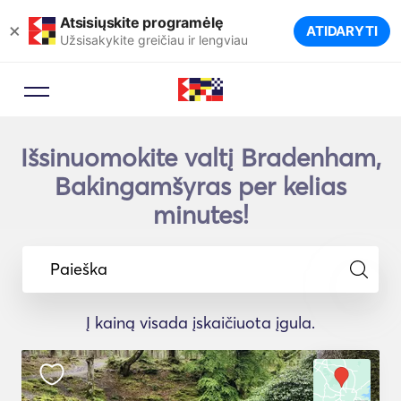
Atsisiųskite programėlę
×
ATIDARYTI
Užsisakykite greičiau ir lengviau
Išsinuomokite valtį Bradenham,
Bakingamšyras per kelias
minutes!
Paieška
Į kainą visada įskaičiuota įgula.