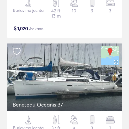
Buriavimo jachta
42 ft
10
3
3
13 m
$
1,020
/naktinis
Beneteau Oceanis 37
Buriavimo jachta
37 ft
8
3
3