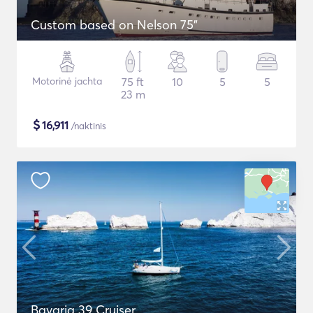
Custom based on Nelson 75"
Motorinė jachta
75 ft
10
5
5
23 m
$
16,911
/naktinis
Bavaria 39 Cruiser