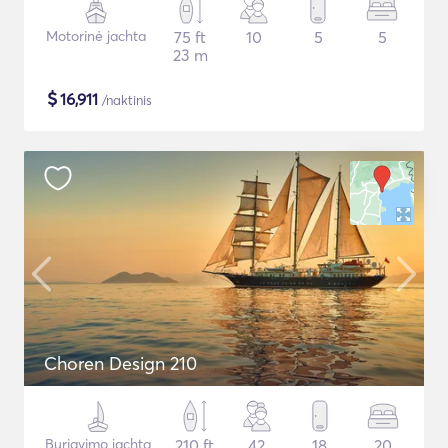
Motorinė jachta
75 ft
10
5
5
23 m
$
16,911
/naktinis
Choren Design 210
Buriavimo jachta
210 ft
42
18
20