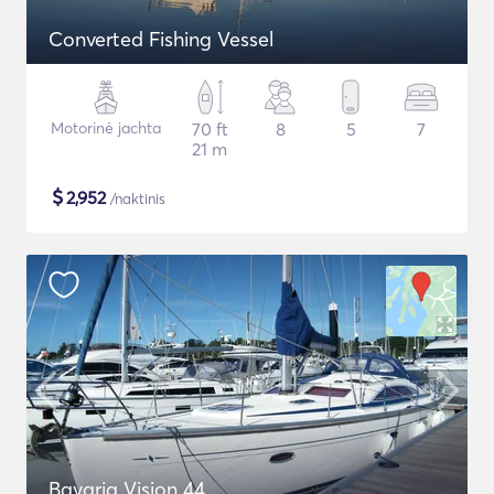
Converted Fishing Vessel
Motorinė jachta
70 ft
8
5
7
21 m
$
2,952
/naktinis
Bavaria Vision 44