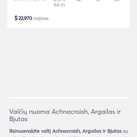
64 m
$
22,970
/naktinis
Valčių nuoma Achnacroish, Argailas ir
Bjutas
Išsinuomokite valtį Achnacroish, Argailas ir Bjutas
su