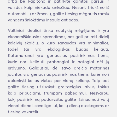
arba be kapitono ir patirkite gamtos garsus ir
vaizdus kaip niekada anksčiau. Nesant triukšmo iš
automobilių ar žmonių, galite tiesiog mėgautis ramiu
vandens šniokštimu ir saule ant odos.
Valtiniai idealiai tinka nuotykių mėgėjams ir yra
ekonomiškiausias sprendimas, nes gali priimti didelį
keleivių skaičių, o kuro sąnaudos yra minimalios,
todėl tai yra ekologiškas būdas keliauti.
Katamaranai yra geriausias pasirinkimas tiems,
kurie nori keliauti prabangiai ir patogiai dėl jų
erdvumo. Galiausiai, dėl savo greičio motorinės
jachtos yra geriausias pasirinkimas tiems, kurie nori
aplankyti kelias vietas per vieną kelionę. Taip pat
galite tiesiog užsisakyti greitaeigius laivus, tokius
kaip pripučiami, trumpam pabėgimui. Nesvarbu,
kokį pasirinkimą padarysite, galite išsinuomoti valtį
vienai dienai, savaitgaliui, kelių dienų atostogoms ar
tiesiog vakarėliui.