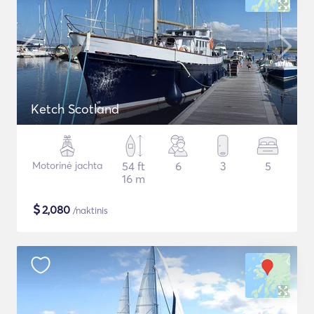
Ketch Scotland
Motorinė jachta
54 ft
6
3
5
16 m
$
2,080
/naktinis