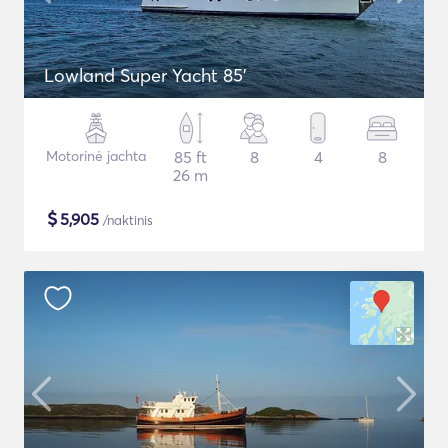
Lowland Super Yacht 85'
Motorinė jachta
85 ft
8
4
8
26 m
$
5,905
/naktinis