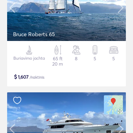
Bruce Roberts 65
Buriavimo jachta
65 ft
8
5
5
20 m
$
1,607
/naktinis