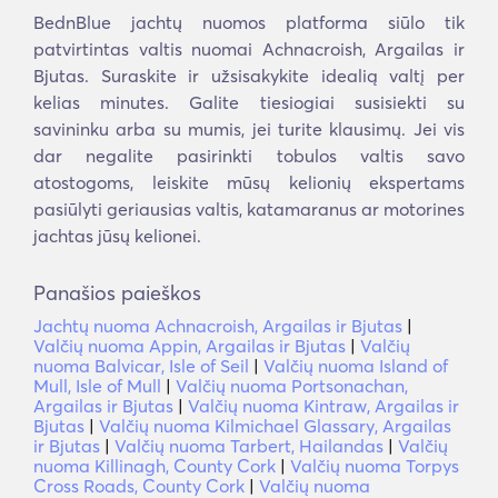
BednBlue jachtų nuomos platforma siūlo tik
patvirtintas valtis nuomai Achnacroish, Argailas ir
Bjutas. Suraskite ir užsisakykite idealią valtį per
kelias minutes. Galite tiesiogiai susisiekti su
savininku arba su mumis, jei turite klausimų. Jei vis
dar negalite pasirinkti tobulos valtis savo
atostogoms, leiskite mūsų kelionių ekspertams
pasiūlyti geriausias valtis, katamaranus ar motorines
jachtas jūsų kelionei.
Panašios paieškos
Jachtų nuoma Achnacroish, Argailas ir Bjutas
|
Valčių nuoma Appin, Argailas ir Bjutas
|
Valčių
nuoma Balvicar, Isle of Seil
|
Valčių nuoma Island of
Mull, Isle of Mull
|
Valčių nuoma Portsonachan,
Argailas ir Bjutas
|
Valčių nuoma Kintraw, Argailas ir
Bjutas
|
Valčių nuoma Kilmichael Glassary, Argailas
ir Bjutas
|
Valčių nuoma Tarbert, Hailandas
|
Valčių
nuoma Killinagh, County Cork
|
Valčių nuoma Torpys
Cross Roads, County Cork
|
Valčių nuoma