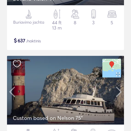
Buriavimo jachta
44 ft
8
3
5
13 m
$
637
/naktinis
Custom based on Nelson 75"