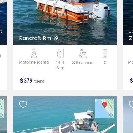
et
J
Rancraft Rm 19
Z
Motorinė jachta
19 ft
8 Kruizinė
0
Mo
6 m
$
379
/diena