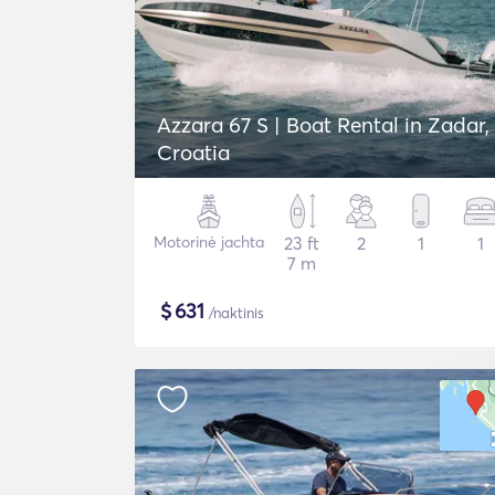
Azzara 67 S | Boat Rental in Zadar,
Croatia
Motorinė jachta
23 ft
2
1
1
7 m
$
631
/naktinis