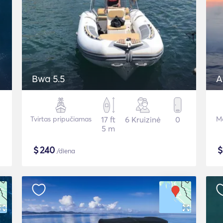
Bwa 5.5
A
Tvirtas pripučiamas
17 ft
6 Kruizinė
0
Mo
5 m
$
240
/diena