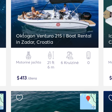
Oktogon Venturo 21S | Boat Rental
I
in Zadar, Croatia
C
Motorinė jachta
21 ft
6 Kruizinė
0
Mo
6 m
$
413
/diena