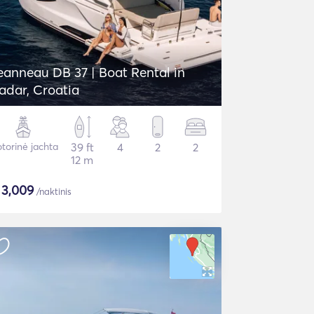
eanneau DB 37 | Boat Rental in
adar, Croatia
torinė jachta
39 ft
4
2
2
12 m
$
3,009
/naktinis