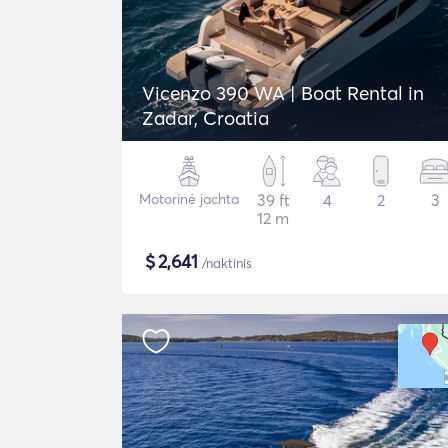
Vicenzo 390 WA | Boat Rental in
Zadar, Croatia
Motorinė jachta
39 ft
4
2
3
12 m
$
2,641
/naktinis