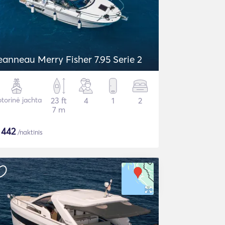
eanneau Merry Fisher 7.95 Serie 2
torinė jachta
23 ft
4
1
2
7 m
$
442
/naktinis