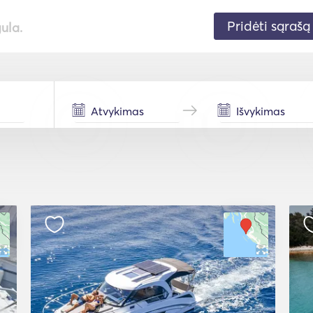
Pridėti sąrašą
gula.