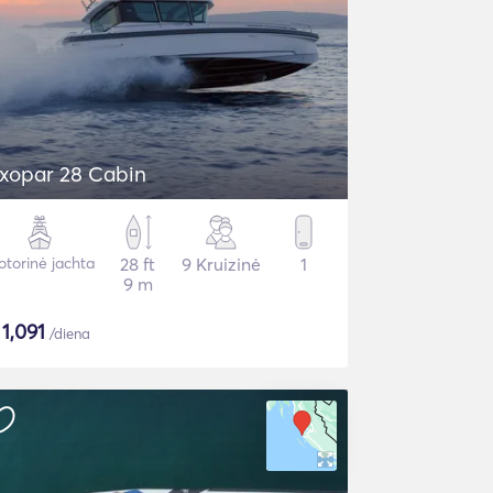
xopar 28 Cabin
torinė jachta
28 ft
9 Kruizinė
1
9 m
$
1,091
/diena