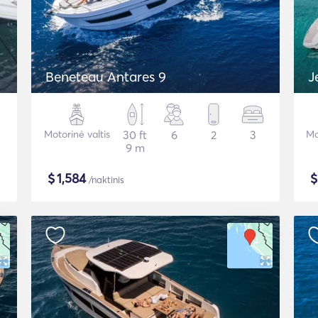
Beneteau Antares 9
J
Motorinė valtis
30 ft
6
2
3
Mo
9 m
$
1,584
/naktinis