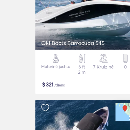
Oki Boats Barracuda 545
Motorinė jachta
6 ft
7 Kruizinė
0
2 m
$
321
/diena