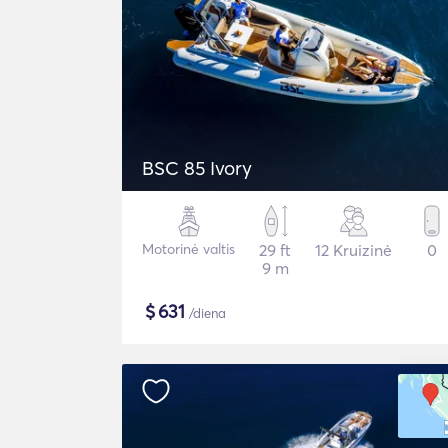
BSC 85 Ivory
Motorinė valtis
29 ft
12 Kruizinė
0
9 m
$
631
/diena