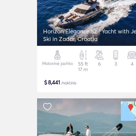
Horizon Elegance 52 | Yacht with J
Ski in Zadar, Croatia
Motorinė jachta
55 ft
6
3
4
17 m
$
8,441
/naktinis