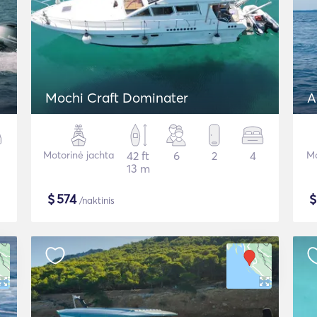
Mochi Craft Dominater
A
Motorinė jachta
42 ft
6
2
4
Mo
13 m
$
574
/naktinis