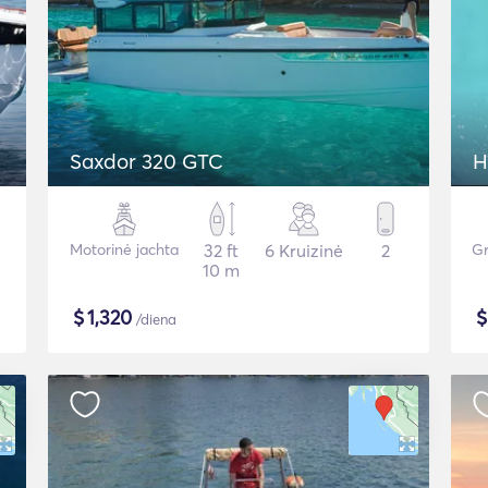
Saxdor 320 GTC
H
Motorinė jachta
32 ft
6 Kruizinė
2
Gr
10 m
$
1,320
/diena