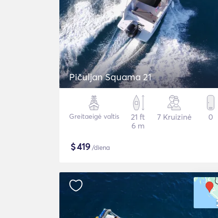
Pičuljan Squama 21
Greitaeigė valtis
21 ft
7 Kruizinė
0
6 m
$
419
/diena