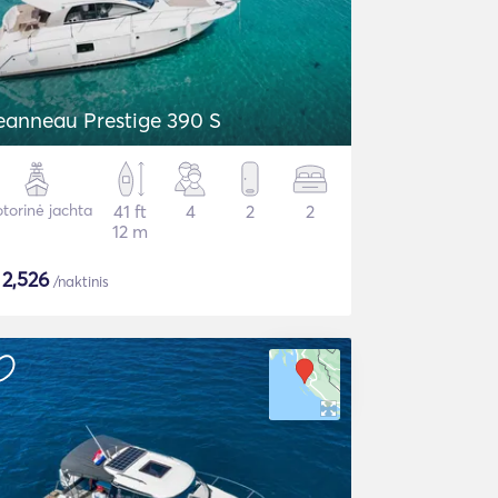
eanneau Prestige 390 S
torinė jachta
41 ft
4
2
2
12 m
$
2,526
/naktinis