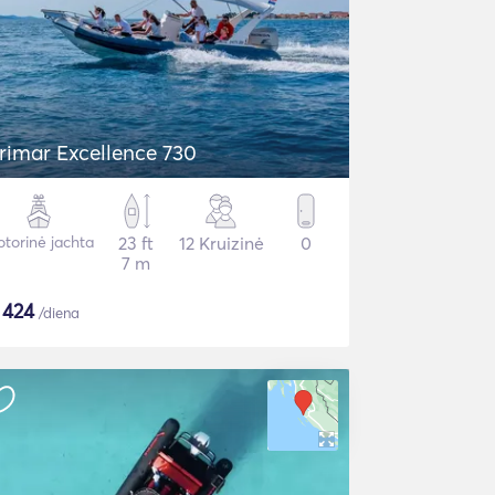
rimar Excellence 730
torinė jachta
23 ft
12 Kruizinė
0
7 m
$
424
/diena