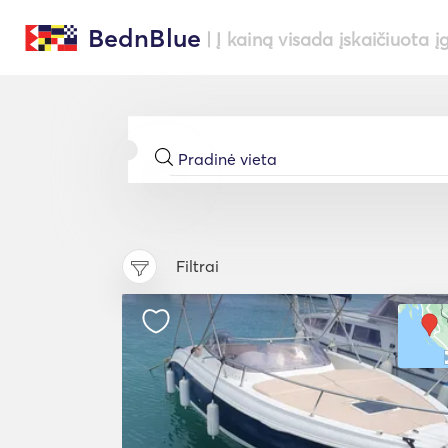
BednBlue
| Į kainą visada įskaičiuota į
Filtrai