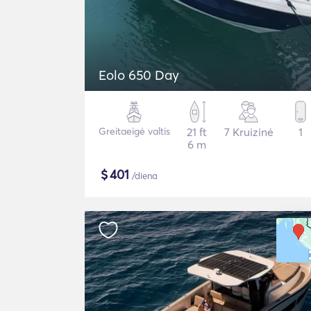
Eolo 650 Day
Greitaeigė valtis
21 ft
7 Kruizinė
1
6 m
$
401
/diena