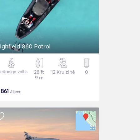
ighfield 860 Patrol
eitaeigė valtis
28 ft
12 Kruizinė
0
9 m
$
861
/diena