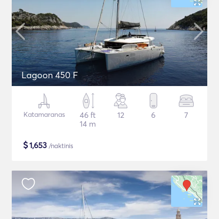
Lagoon 450 F
Katamaranas
46 ft
12
6
7
14 m
$
1,653
/naktinis