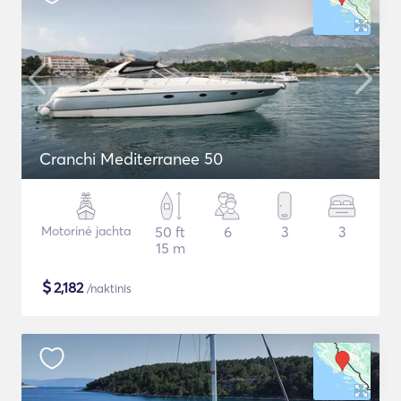
Cranchi Mediterranee 50
Motorinė jachta
50 ft
6
3
3
15 m
$
2,182
/naktinis