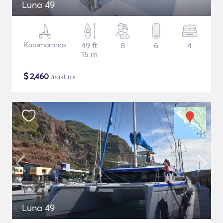
Luna 49
Katamaranas
49 ft
8
6
4
15 m
$
2,460
/naktinis
Luna 49