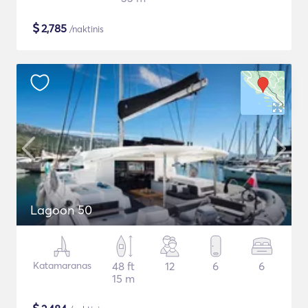
$
2,785
/naktinis
Lagoon 50
Katamaranas
48 ft
12
6
6
15 m