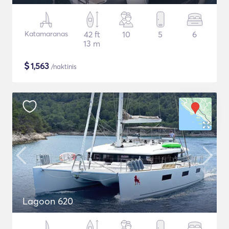
Katamaranas
42 ft
10
5
6
13 m
$
1,563
/naktinis
Lagoon 620