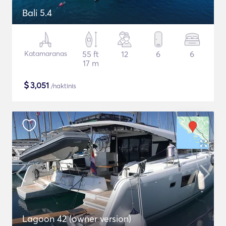
Bali 5.4
Katamaranas
55 ft
12
6
6
17 m
$
3,051
/naktinis
Lagoon 42 (owner version)