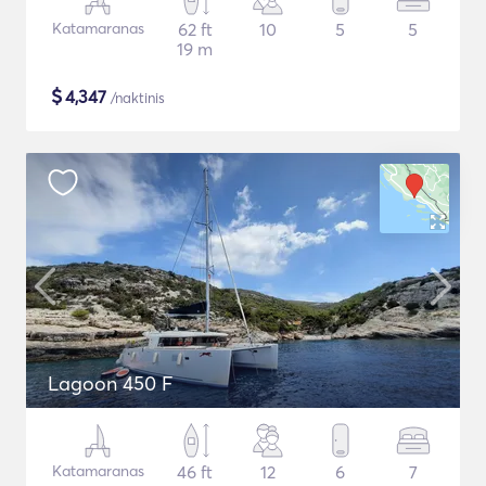
Katamaranas
62 ft
10
5
5
19 m
$
4,347
/naktinis
Lagoon 450 F
Katamaranas
46 ft
12
6
7