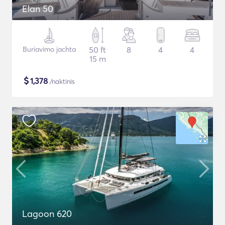
Elan 50
Buriavimo jachta
50 ft
8
4
4
15 m
$
1,378
/naktinis
Lagoon 620