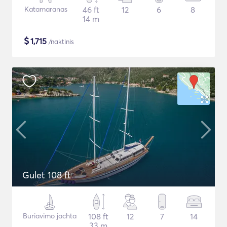
Katamaranas
46 ft
12
6
8
14 m
$
1,715
/naktinis
Gulet 108 ft
Buriavimo jachta
108 ft
12
7
14
33 m