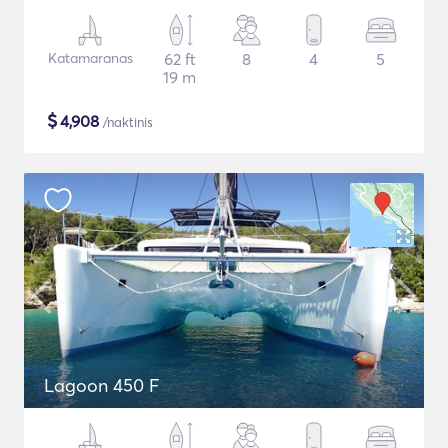
Katamaranas
62 ft
8
4
5
19 m
$
4,908
/naktinis
Lagoon 450 F