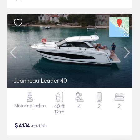
Jeanneau Leader 40
Motorinė jachta
40 ft
4
2
2
12 m
$
4,134
/naktinis