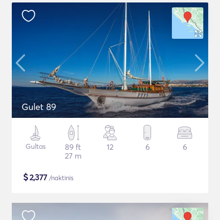
Gulet 89
Gultas
89 ft
12
6
6
27 m
$
2,377
/naktinis