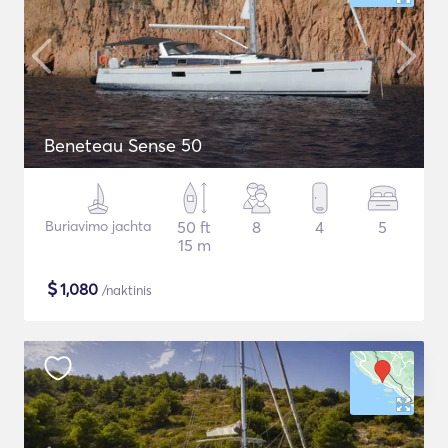
Beneteau Sense 50
Buriavimo jachta
50 ft
8
4
5
15 m
$
1,080
/naktinis