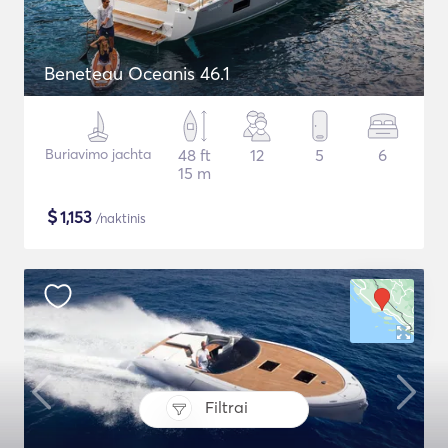
Beneteau Oceanis 46.1
Buriavimo jachta
48 ft
12
5
6
15 m
$
1,153
/naktinis
Filtrai