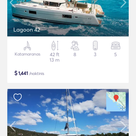
Lagoon 42
Katamaranas
42 ft
8
3
5
13 m
$
1,441
/naktinis