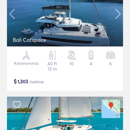
Bali Catspace
Katamaranas
40 ft
10
4
6
12 m
$
1,303
/naktinis