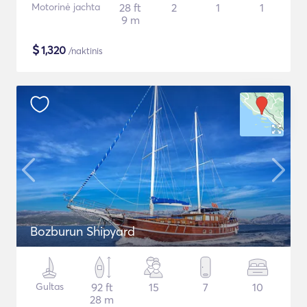
Motorinė jachta
28 ft
2
1
1
9 m
$
1,320
/naktinis
Bozburun Shipyard
Gultas
92 ft
15
7
10
28 m