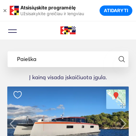
Atsisiųskite programėlę
×
ATIDARYTI
Užsisakykite greičiau ir lengviau
Paieška
Į kainą visada įskaičiuota įgula.