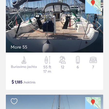
More 55
Buriavimo jachta
55 ft
12
6
7
17 m
$
1,185
/naktinis