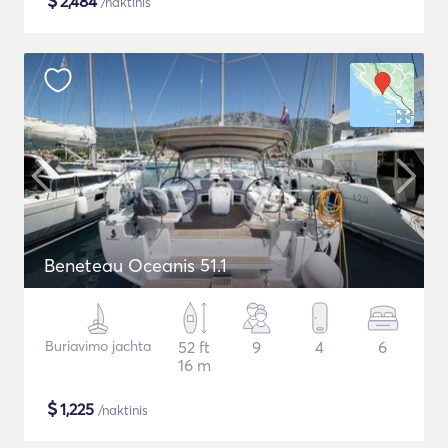
$
2,484
/naktinis
Beneteau Oceanis 51.1
Buriavimo jachta
52 ft
9
4
6
16 m
$
1,225
/naktinis