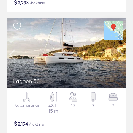
$
2,293
/naktinis
Lagoon 50
Katamaranas
48 ft
13
7
7
15 m
$
2,194
/naktinis