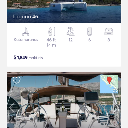
Lagoon 46
Katamaranas
46 ft
12
6
8
14 m
$
1,849
/naktinis