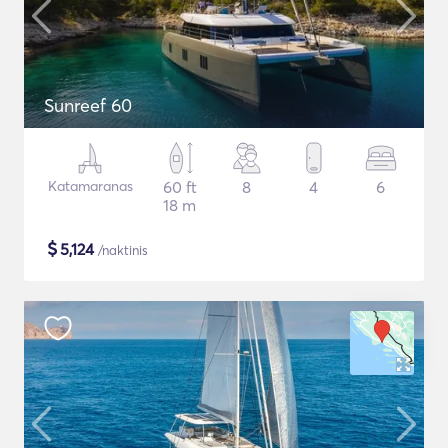
Sunreef 60
Katamaranas
60 ft
8
4
6
18 m
$
5,124
/naktinis