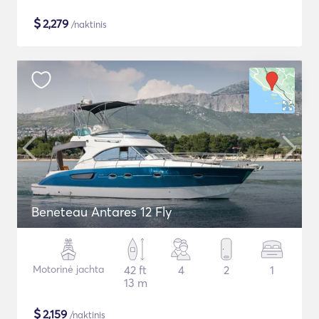
$
2,279
/naktinis
Beneteau Antares 12 Fly
Motorinė jachta
42 ft
4
2
1
13 m
$
2,159
/naktinis