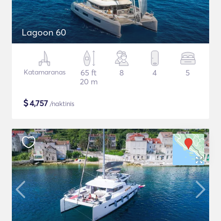
Lagoon 60
Katamaranas
65 ft
8
4
5
20 m
$
4,757
/naktinis