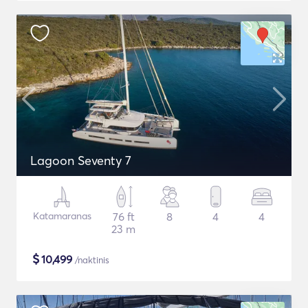
Lagoon Seventy 7
Katamaranas
76 ft
8
4
4
23 m
$
10,499
/naktinis