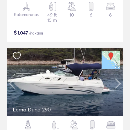
Katamaranas
49 ft
10
6
6
15 m
$
1,047
/naktinis
Lema Duna 290