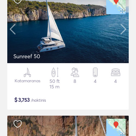
Sunreef 50
Katamaranas
50 ft
8
4
4
15 m
$
3,753
/naktinis