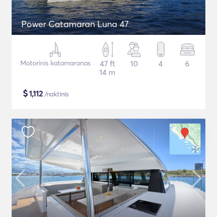
Power Catamaran Luna 47
Motorinis katamaranas
47 ft
10
4
6
14 m
$
1,112
/naktinis