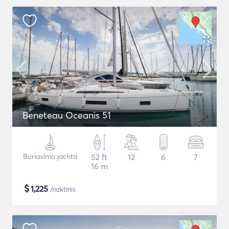
Beneteau Oceanis 51
Buriavimo jachta
52 ft
12
6
7
16 m
$
1,225
/naktinis