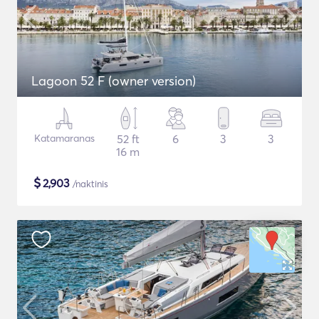
Lagoon 52 F (owner version)
Katamaranas
52 ft
6
3
3
16 m
$
2,903
/naktinis