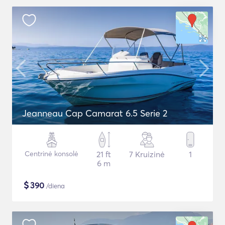
Jeanneau Cap Camarat 6.5 Serie 2
Centrinė konsolė
21 ft
7 Kruizinė
1
6 m
$
390
/diena