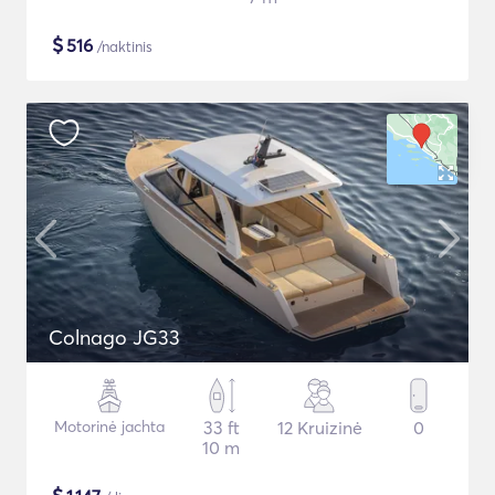
$
516
/naktinis
Colnago JG33
Motorinė jachta
33 ft
12 Kruizinė
0
10 m