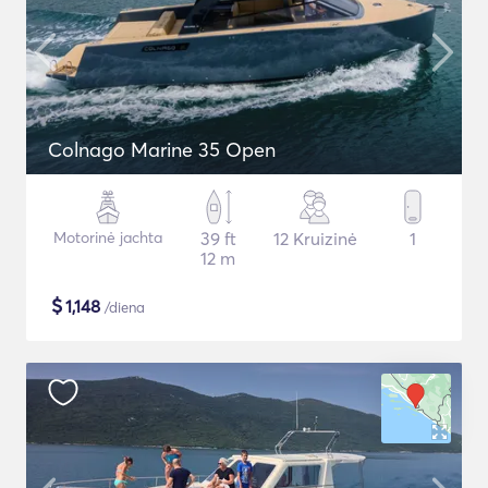
Colnago Marine 35 Open
Motorinė jachta
39 ft
12 Kruizinė
1
12 m
$
1,148
/diena