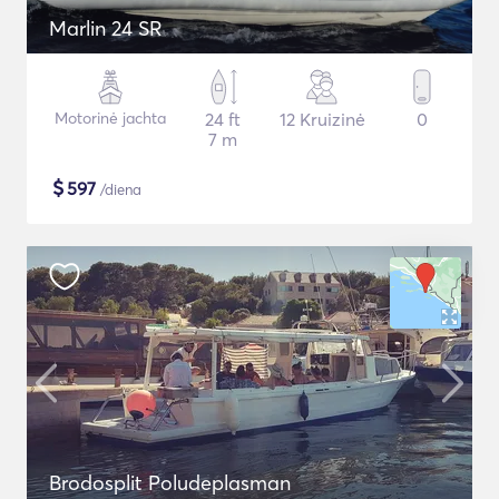
Marlin 24 SR
Motorinė jachta
24 ft
12 Kruizinė
0
7 m
$
597
/diena
Brodosplit Poludeplasman