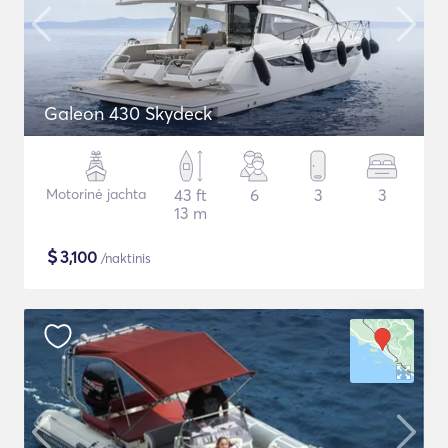
Galeon 430 Skydeck
Motorinė jachta
43 ft
6
3
3
13 m
$
3,100
/naktinis