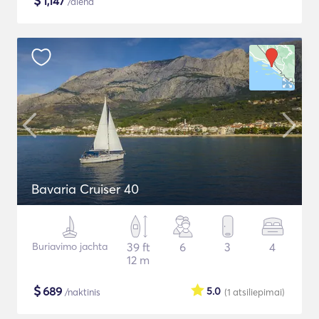
$
1,147
/diena
Bavaria Cruiser 40
Buriavimo jachta
39 ft
6
3
4
12 m
$
689
5.0
/naktinis
(1
atsiliepimai
)