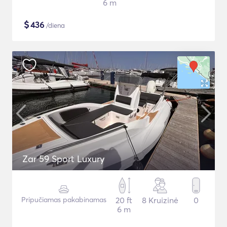
6 m
$
436
/diena
Zar 59 Sport Luxury
Pripučiamas pakabinamas
20 ft
8 Kruizinė
0
6 m