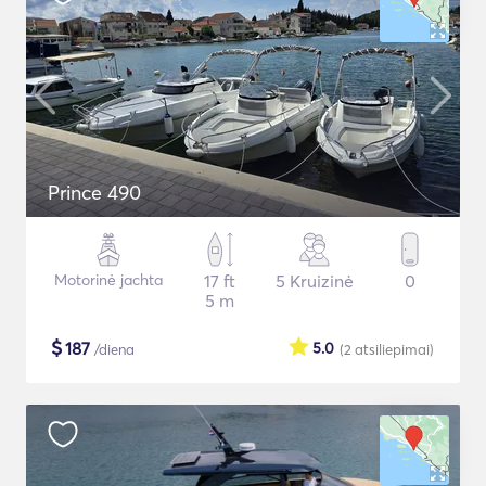
Prince 490
Motorinė jachta
17 ft
5 Kruizinė
0
5 m
$
187
5.0
/diena
(2
atsiliepimai
)