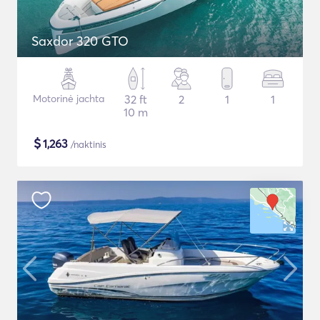
Saxdor 320 GTO
Motorinė jachta
32 ft
2
1
1
10 m
$
1,263
/naktinis