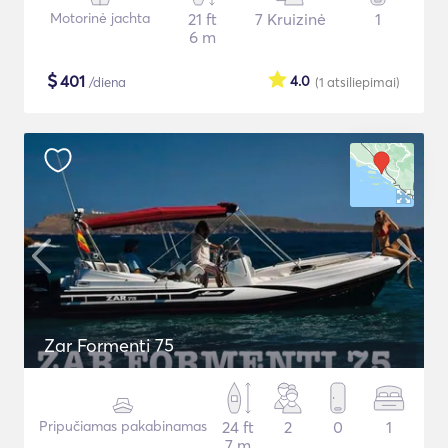
Motorinė jachta
21 ft
7 Kruizinė
1
6 m
$
401
4.0
/diena
(1
atsiliepimai
)
Zar Formenti 75
Pripučiamas pakabinamas
24 ft
2
0
1
7 m