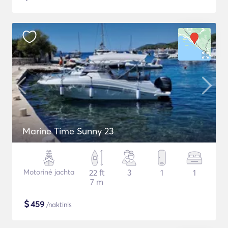
Marine Time Sunny 23
Motorinė jachta
22 ft
3
1
1
7 m
$
459
/naktinis