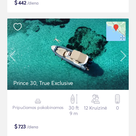
$
442
/diena
Prince 30, True Exclusive
Pripučiamas pakabinamas
30 ft
12 Kruizinė
0
9 m
$
723
/diena