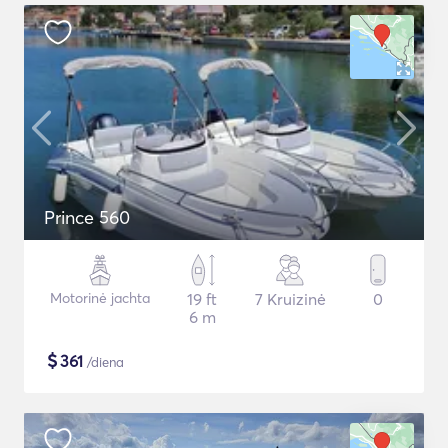
Prince 560
Motorinė jachta
19 ft
7 Kruizinė
0
6 m
$
361
/diena