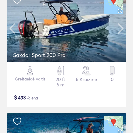
Saxdor Sport 200 Pro
Greitaeigė valtis
20 ft
6 Kruizinė
0
6 m
$
493
/diena