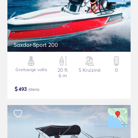
Saxdor Sport 200
Greitaeigė valtis
20 ft
5 Kruizinė
0
6 m
$
493
/diena