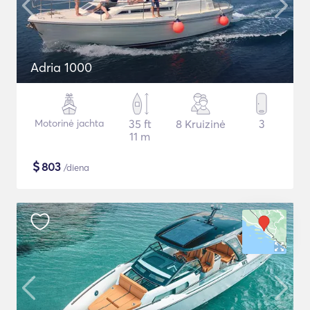
Adria 1000
Motorinė jachta
35 ft
8 Kruizinė
3
11 m
$
803
/diena