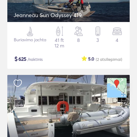
Jeanneau Sun Odyssey 419
Buriavimo jachta
41 ft
8
3
4
12 m
$
625
5.0
/naktinis
(2
atsiliepimai
)