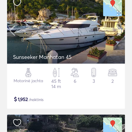
Sunseeker Manhatan 45
Motorinė jachta
45 ft
6
3
2
14 m
$
1,952
/naktinis