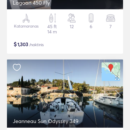
Lagoon 450 Fly
Katamaranas
45 ft
12
6
7
14 m
$
1,303
/naktinis
Jeanneau Sun Odyssey 349