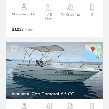
Motorinė jachta
43 ft
10 Kruizinė
2
13 m
$
1,033
/diena
Jeanneau Cap Camarat 6.5 CC