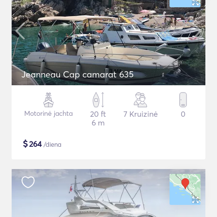
Jeanneau Cap camarat 635
Motorinė jachta
20 ft
7 Kruizinė
0
6 m
$
264
/diena