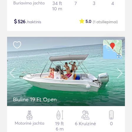
Buriavimo jachta
34 ft
7
3
4
10 m
$
526
5.0
/naktinis
(1
atsiliepimai
)
Bluline 19 Ft Open
Motorinė jachta
19 ft
6 Kruizinė
0
6 m