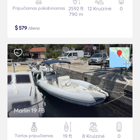
Pripučiamas pakabinamas
2592 ft
12 Kruizinė
0
790 m
$
579
/diena
Marlin 19 FB
Tvirtas pripučiamas
19 ft
8 Kruizinė
0