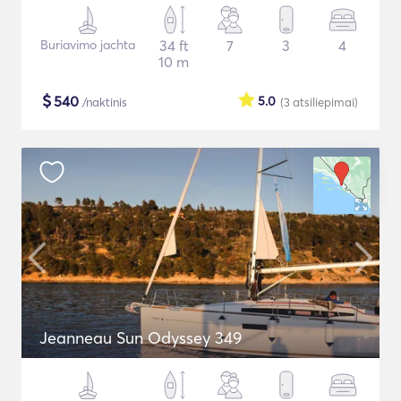
Buriavimo jachta
34 ft
7
3
4
10 m
$
540
5.0
/naktinis
(3
atsiliepimai
)
Jeanneau Sun Odyssey 349