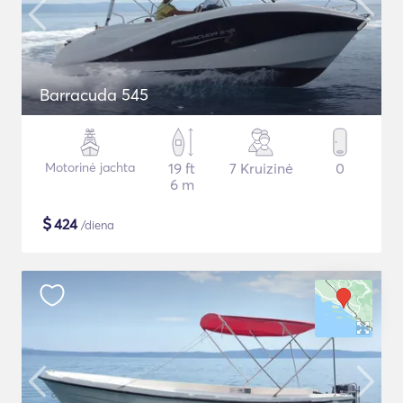
Barracuda 545
Motorinė jachta
19 ft
7 Kruizinė
0
6 m
$
424
/diena