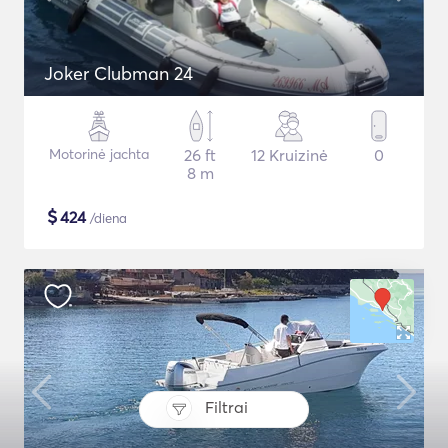
Joker Clubman 24
Motorinė jachta
26 ft
12 Kruizinė
0
8 m
$
424
/diena
Filtrai