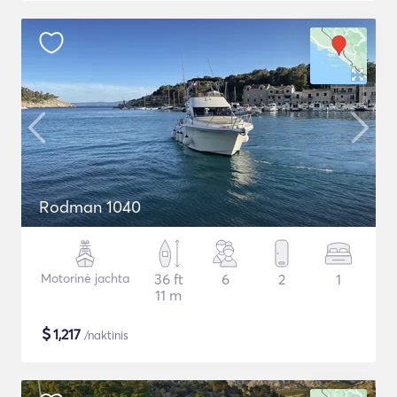
Rodman 1040
Motorinė jachta
36 ft
6
2
1
11 m
$
1,217
/naktinis