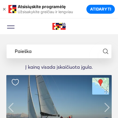
Atsisiųskite programėlę
×
ATIDARYTI
Užsisakykite greičiau ir lengviau
Paieška
Į kainą visada įskaičiuota įgula.