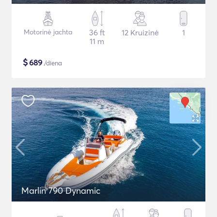
Motorinė jachta
36 ft
12 Kruizinė
1
11 m
$
689
/diena
Marlin 790 Dynamic