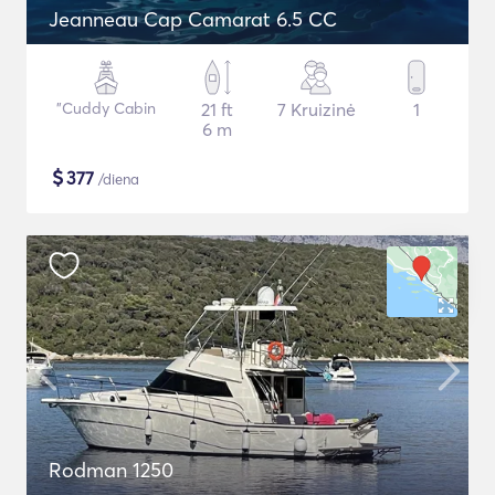
Jeanneau Cap Camarat 6.5 CC
"Cuddy Cabin
21 ft
7 Kruizinė
1
6 m
$
377
/diena
Rodman 1250