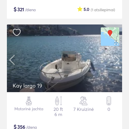
$
321
5.0
/diena
(1
atsiliepimai
)
Kay largo 19
Motorinė jachta
20 ft
7 Kruizinė
0
6 m
$
356
/diena