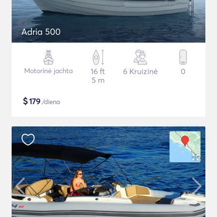
Adria 500
Motorinė jachta
16 ft
6 Kruizinė
0
5 m
$
179
/diena