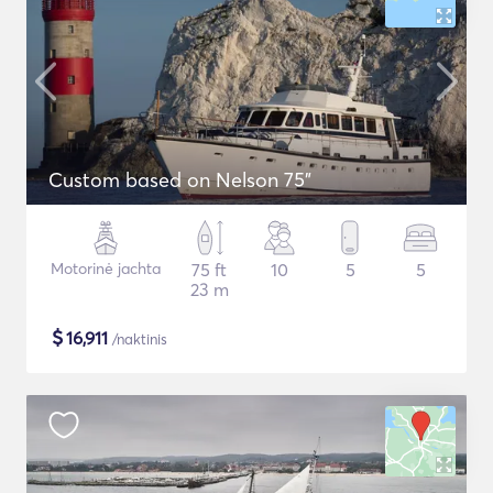
Custom based on Nelson 75"
Motorinė jachta
75 ft
10
5
5
23 m
$
16,911
/naktinis