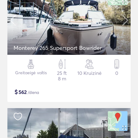
Monterey 265 Supersport Bowrider
Greitaeigė valtis
25 ft
10 Kruizinė
0
8 m
$
562
/diena