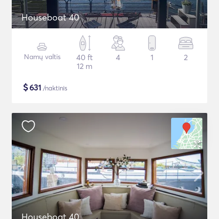
Houseboat 40
Namų valtis
40 ft
4
1
2
12 m
$
631
/naktinis
Houseboat 40