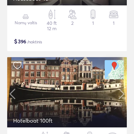
Namų valtis
40 ft
2
1
1
12 m
$
396
/naktinis
Hotelboat 100ft