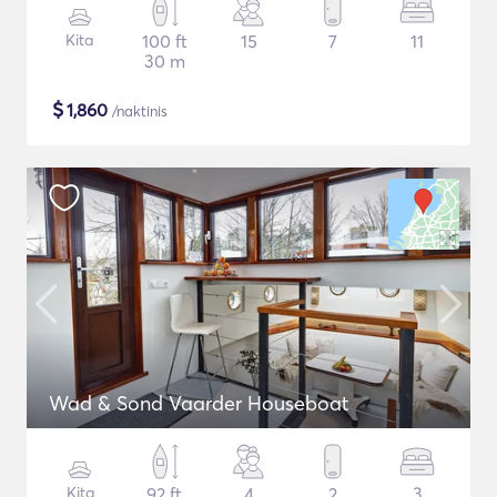
Kita
100 ft
15
7
11
30 m
$
1,860
/naktinis
Wad & Sond Vaarder Houseboat
Kita
92 ft
4
2
3