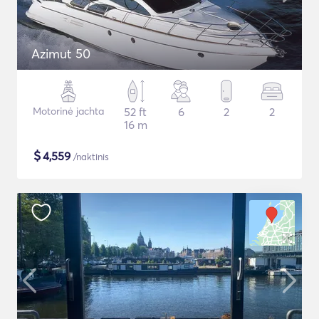
Azimut 50
Motorinė jachta
52 ft
6
2
2
16 m
$
4,559
/naktinis