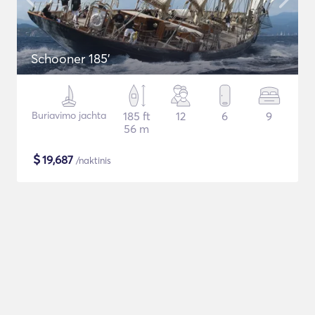
Schooner 185'
Buriavimo jachta
185 ft
12
6
9
56 m
$
19,687
/naktinis