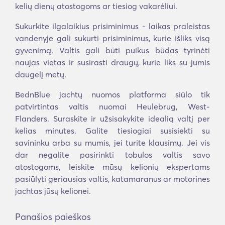
kelių dienų atostogoms ar tiesiog vakarėliui.
Sukurkite ilgalaikius prisiminimus - laikas praleistas
vandenyje gali sukurti prisiminimus, kurie išliks visą
gyvenimą. Valtis gali būti puikus būdas tyrinėti
naujas vietas ir susirasti draugų, kurie liks su jumis
daugelį metų.
BednBlue jachtų nuomos platforma siūlo tik
patvirtintas valtis nuomai Heulebrug, West-
Flanders. Suraskite ir užsisakykite idealią valtį per
kelias minutes. Galite tiesiogiai susisiekti su
savininku arba su mumis, jei turite klausimų. Jei vis
dar negalite pasirinkti tobulos valtis savo
atostogoms, leiskite mūsų kelionių ekspertams
pasiūlyti geriausias valtis, katamaranus ar motorines
jachtas jūsų kelionei.
Panašios paieškos