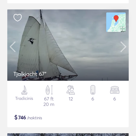
Tjalkjacht 67"
Tradicinis
67 ft
12
6
6
20 m
$
746
/naktinis