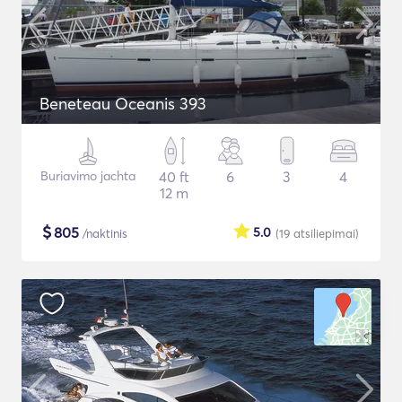
Beneteau Oceanis 393
Buriavimo jachta
40 ft
6
3
4
12 m
$
805
5.0
/naktinis
(19
atsiliepimai
)