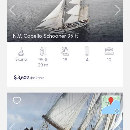
N.V. Capello Schooner 95 ft
Škuna
95 ft
18
4
10
29 m
$
3,602
/naktinis