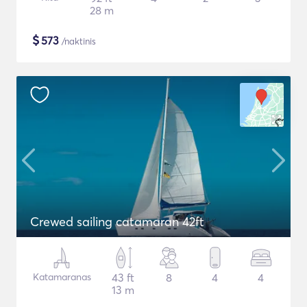
28 m
$
573
/naktinis
Crewed sailing catamaran 42ft
Katamaranas
43 ft
8
4
4
13 m