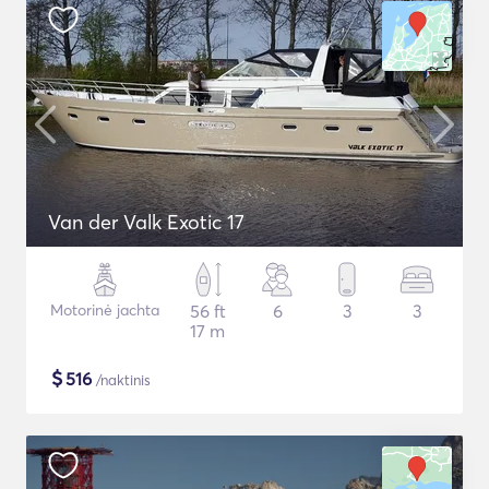
Van der Valk Exotic 17
Motorinė jachta
56 ft
6
3
3
17 m
$
516
/naktinis