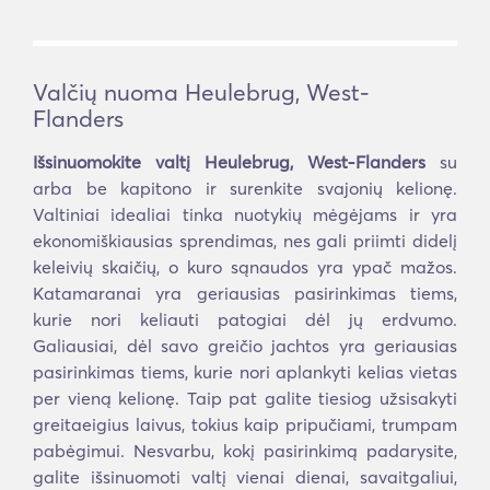
Valčių nuoma Heulebrug, West-
Flanders
Išsinuomokite valtį Heulebrug, West-Flanders
su
arba be kapitono ir surenkite svajonių kelionę.
Valtiniai idealiai tinka nuotykių mėgėjams ir yra
ekonomiškiausias sprendimas, nes gali priimti didelį
keleivių skaičių, o kuro sąnaudos yra ypač mažos.
Katamaranai yra geriausias pasirinkimas tiems,
kurie nori keliauti patogiai dėl jų erdvumo.
Galiausiai, dėl savo greičio jachtos yra geriausias
pasirinkimas tiems, kurie nori aplankyti kelias vietas
per vieną kelionę. Taip pat galite tiesiog užsisakyti
greitaeigius laivus, tokius kaip pripučiami, trumpam
pabėgimui. Nesvarbu, kokį pasirinkimą padarysite,
galite išsinuomoti valtį vienai dienai, savaitgaliui,