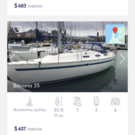
$
683
/naktinis
Bavaria 35
Buriavimo jachta
35 ft
7
3
4
11 m
$
437
/naktinis