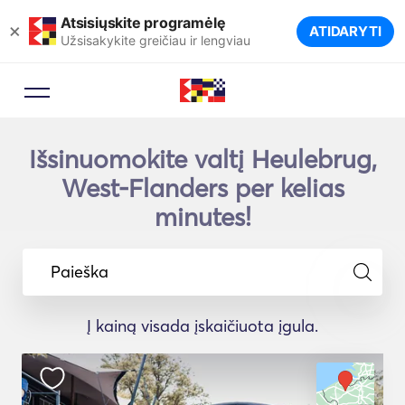
Atsisiųskite programėlę
×
ATIDARYTI
Užsisakykite greičiau ir lengviau
Išsinuomokite valtį Heulebrug,
West-Flanders per kelias
minutes!
Paieška
Į kainą visada įskaičiuota įgula.