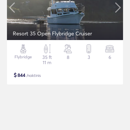
Resort 35 Open Flybridge Cruiser
Flybridge
35 ft
8
3
6
11 m
$
844
/naktinis