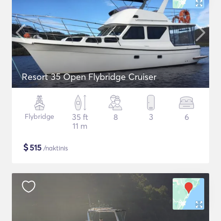
Resort 35 Open Flybridge Cruiser
Flybridge
35 ft
8
3
6
11 m
$
515
/naktinis