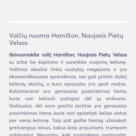
Valčių nuoma Hamilton, Naujasis Pietų
Velsas
Išsinuomokite valtį Hamilton, Naujasis Pietų Velsas
su arba be kapitono ir surenkite svajonių kelionę.
Valtiniai idealiai tinka nuotykių mėgėjams ir yra
ekonomiškiausias sprendimas, nes gali priimti didelį
keleivių skaičių, o kuro sąnaudos yra ypač mažos.
Katamaranai yra geriausias pasirinkimas tiems,
kurie nori keliauti patogiai dėl jų erdvumo.
Galiausiai, dėl savo greičio jachtos yra geriausias
pasirinkimas tiems, kurie nori aplankyti kelias vietas
per vieną kelionę. Taip pat galite tiesiog užsisakyti
greitaeigius laivus, tokius kaip pripučiami, trumpam
pabėgimui. Nesvarbu, kokį pasirinkimą padarysite,