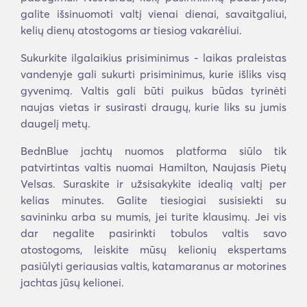
galite išsinuomoti valtį vienai dienai, savaitgaliui,
kelių dienų atostogoms ar tiesiog vakarėliui.
Sukurkite ilgalaikius prisiminimus - laikas praleistas
vandenyje gali sukurti prisiminimus, kurie išliks visą
gyvenimą. Valtis gali būti puikus būdas tyrinėti
naujas vietas ir susirasti draugų, kurie liks su jumis
daugelį metų.
BednBlue jachtų nuomos platforma siūlo tik
patvirtintas valtis nuomai Hamilton, Naujasis Pietų
Velsas. Suraskite ir užsisakykite idealią valtį per
kelias minutes. Galite tiesiogiai susisiekti su
savininku arba su mumis, jei turite klausimų. Jei vis
dar negalite pasirinkti tobulos valtis savo
atostogoms, leiskite mūsų kelionių ekspertams
pasiūlyti geriausias valtis, katamaranus ar motorines
jachtas jūsų kelionei.