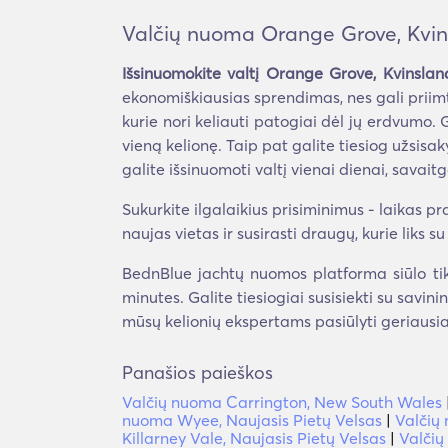
Valčių nuoma Orange Grove, Kvi
Išsinuomokite valtį Orange Grove, Kvinslan
ekonomiškiausias sprendimas, nes gali priimt
kurie nori keliauti patogiai dėl jų erdvumo. 
vieną kelionę. Taip pat galite tiesiog užsisa
galite išsinuomoti valtį vienai dienai, savaitg
Sukurkite ilgalaikius prisiminimus - laikas pr
naujas vietas ir susirasti draugų, kurie liks s
BednBlue jachtų nuomos platforma siūlo tik 
minutes. Galite tiesiogiai susisiekti su savini
mūsų kelionių ekspertams pasiūlyti geriausia
Panašios paieškos
Valčių nuoma Carrington, New South Wales
nuoma Wyee, Naujasis Pietų Velsas
|
Valčių
Killarney Vale, Naujasis Pietų Velsas
|
Valčių