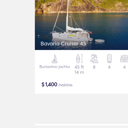
Bavaria Cruiser 45
Buriavimo jachta
45 ft
8
4
4
14 m
$
1,400
/naktinis