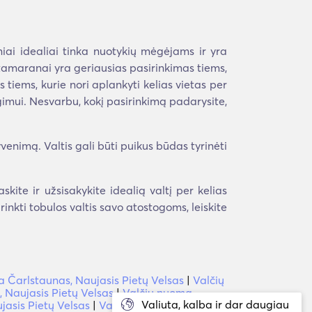
niai idealiai tinka nuotykių mėgėjams ir yra
atamaranai yra geriausias pasirinkimas tiems,
 tiems, kurie nori aplankyti kelias vietas per
ėgimui. Nesvarbu, kokį pasirinkimą padarysite,
yvenimą. Valtis gali būti puikus būdas tyrinėti
ite ir užsisakykite idealią valtį per kelias
irinkti tobulos valtis savo atostogoms, leiskite
 Čarlstaunas, Naujasis Pietų Velsas
|
Valčių
, Naujasis Pietų Velsas
|
Valčių nuoma
Valiuta, kalba ir dar daugiau
jasis Pietų Velsas
|
Valčių nuoma Asquith,