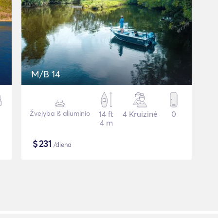
M/B 14
Žvejyba iš aliuminio
14 ft
4 Kruizinė
0
4 m
$
231
/diena