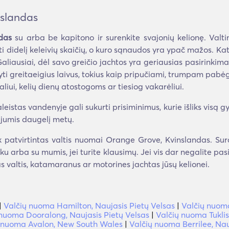
nslandas
das
su arba be kapitono ir surenkite svajonių kelionę. Valti
i didelį keleivių skaičių, o kuro sąnaudos yra ypač mažos. K
Galiausiai, dėl savo greičio jachtos yra geriausias pasirinkimas
kyti greitaeigius laivus, tokius kaip pripučiami, trumpam pab
aliui, kelių dienų atostogoms ar tiesiog vakarėliui.
aleistas vandenyje gali sukurti prisiminimus, kurie išliks visą g
u jumis daugelį metų.
patvirtintas valtis nuomai Orange Grove, Kvinslandas. Surask
nku arba su mumis, jei turite klausimų. Jei vis dar negalite pas
s valtis, katamaranus ar motorines jachtas jūsų kelionei.
|
Valčių nuoma Hamilton, Naujasis Pietų Velsas
|
Valčių nuoma
 nuoma Dooralong, Naujasis Pietų Velsas
|
Valčių nuoma Tuklis
 nuoma Avalon, New South Wales
|
Valčių nuoma Berrilee, Nau