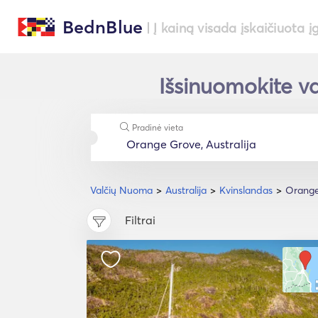
BednBlue
| Į kainą visada įskaičiuota į
Išsinuomokite va
Pradinė vieta
Valčių Nuoma
Australija
Kvinslandas
Orange
Filtrai