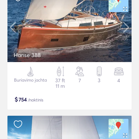
Hanse 388
Buriavimo jachta
37 ft
7
3
4
11 m
$
754
/naktinis