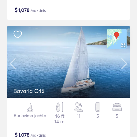
$
1,078
/naktinis
Bavaria C45
Buriavimo jachta
46 ft
11
5
5
14 m
$
1,078
/naktinis