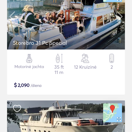
Storebro 31 Pc Special
Motorinė jachta
35 ft
12 Kruizinė
2
11 m
$
2,090
/diena