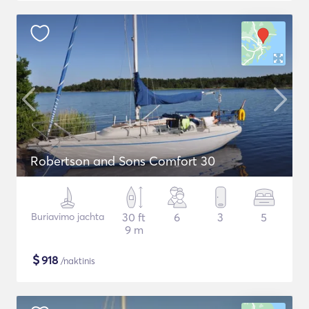
Robertson and Sons Comfort 30
Buriavimo jachta
30 ft
6
3
5
9 m
$
918
/naktinis