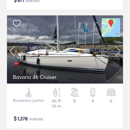
$
671
/naktinis
Bavaria 46 Cruiser
Buriavimo jachta
46 ft
8
4
6
14 m
$
1,378
/naktinis