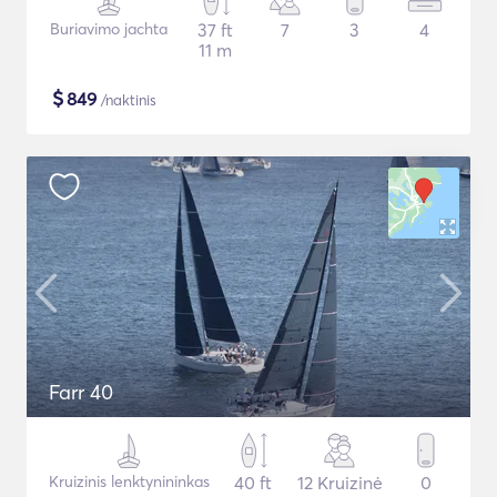
Buriavimo jachta
37 ft
7
3
4
11 m
$
849
/naktinis
Farr 40
Kruizinis lenktynininkas
40 ft
12 Kruizinė
0