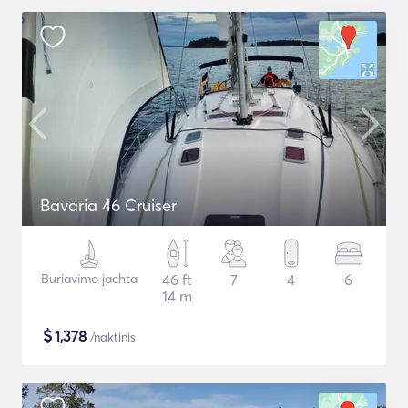
Bavaria 46 Cruiser
Buriavimo jachta
46 ft
7
4
6
14 m
$
1,378
/naktinis