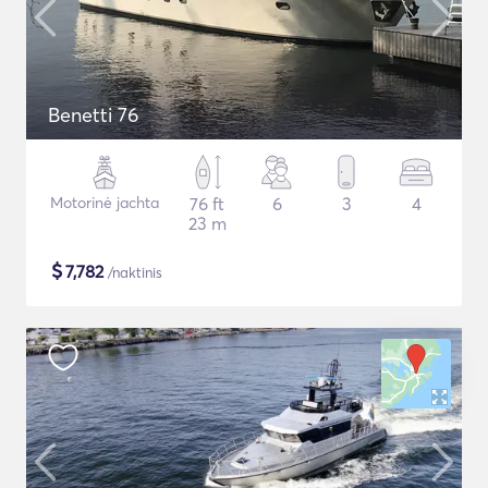
Benetti 76
Motorinė jachta
76 ft
6
3
4
23 m
$
7,782
/naktinis