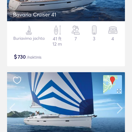
Bavaria Cruiser 41
Buriavimo jachta
41 ft
7
3
4
12 m
$
730
/naktinis