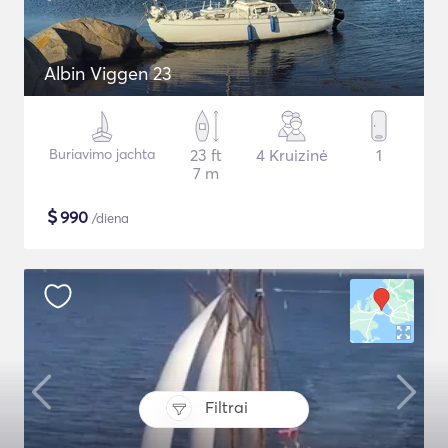
Albin Viggen 23
Buriavimo jachta
23 ft
4 Kruizinė
1
7 m
$
990
/diena
Filtrai