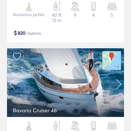
Buriavimo jachta
40 ft
9
4
5
12 m
$
820
/naktinis
Bavaria Cruiser 46