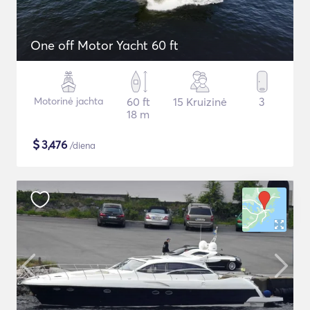
One off Motor Yacht 60 ft
Motorinė jachta
60 ft
15 Kruizinė
3
18 m
$
3,476
/diena