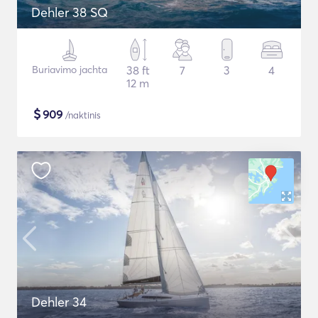
Dehler 38 SQ
Buriavimo jachta
38 ft
7
3
4
12 m
$
909
/naktinis
Dehler 34