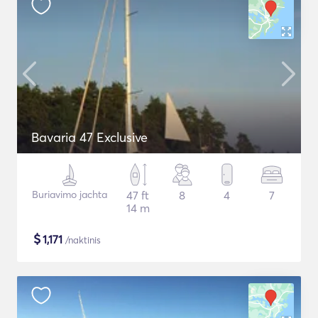
Bavaria 47 Exclusive
Buriavimo jachta
47 ft
8
4
7
14 m
$
1,171
/naktinis