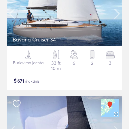
Bavaria Cruiser 34
Buriavimo jachta
33 ft
6
2
3
10 m
$
671
/naktinis