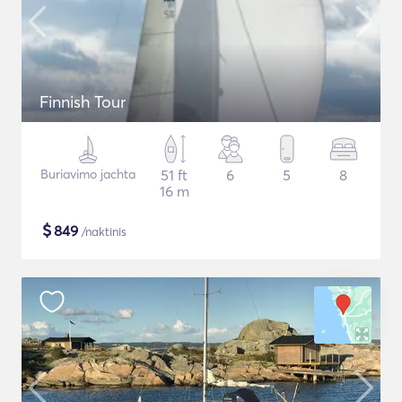
Finnish Tour
Buriavimo jachta
51 ft
6
5
8
16 m
$
849
/naktinis