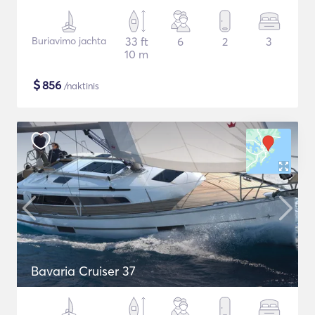
Buriavimo jachta
33 ft
6
2
3
10 m
$
856
/naktinis
Bavaria Cruiser 37