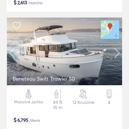
$
2,613
/naktinis
Beneteau Swift Trawler 50
Motorinė jachta
49 ft
12 Kruizinė
4
15 m
$
6,795
/diena