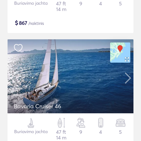
Buriavimo jachta
47 ft
9
4
5
14 m
$
867
/naktinis
Bavaria Cruiser 46
Buriavimo jachta
47 ft
9
4
5
14 m