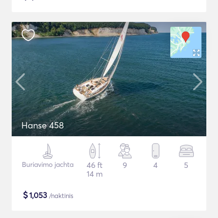
Hanse 458
Buriavimo jachta
46 ft
9
4
5
14 m
$
1,053
/naktinis