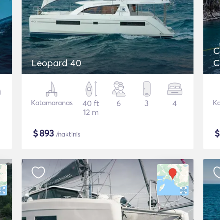
C
Leopard 40
C
Katamaranas
40 ft
6
3
4
Ka
12 m
$
893
/naktinis