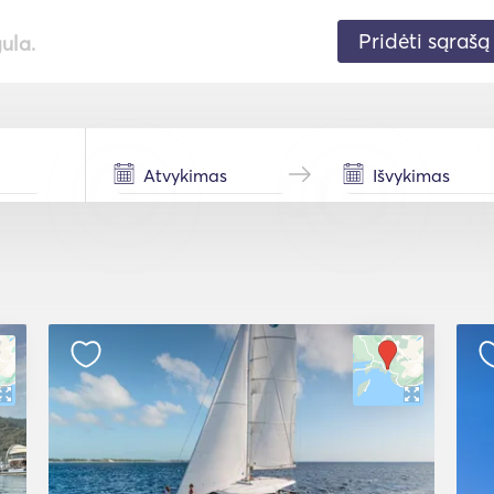
Pridėti sąrašą
gula.