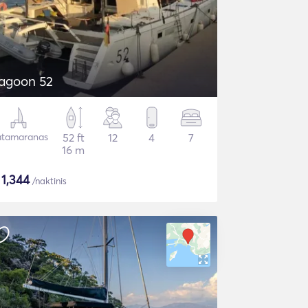
agoon 52
tamaranas
52 ft
12
4
7
16 m
$
1,344
/naktinis