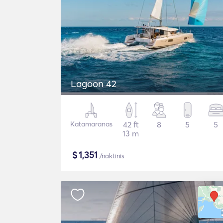
Lagoon 42
Katamaranas
42 ft
8
5
5
13 m
$
1,351
/naktinis