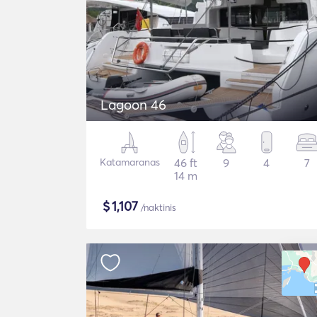
Lagoon 46
Katamaranas
46 ft
9
4
7
14 m
$
1,107
/naktinis