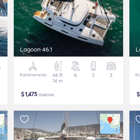
Lagoon 46.1
L
Katamaranas
46 ft
6
3
3
Ka
14 m
$
1,475
/naktinis