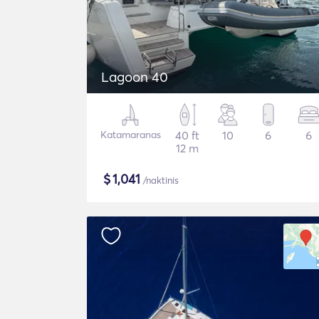
Lagoon 40
Katamaranas
40 ft
10
6
6
12 m
$
1,041
/naktinis