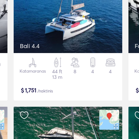
Bali 4.4
F
Katamaranas
44 ft
8
4
4
Ka
13 m
$
1,751
/naktinis