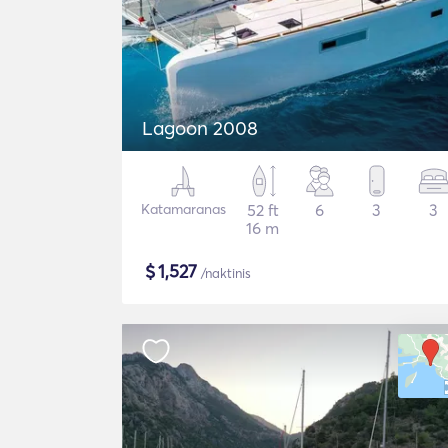
Lagoon 2008
Katamaranas
52 ft
6
3
3
16 m
$
1,527
/naktinis