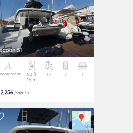
agoon 51
tamaranas
50 ft
12
7
7
15 m
$
2,256
/naktinis