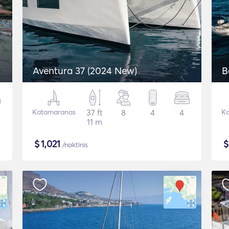
Aventura 37 (2024 New)
B
Katamaranas
37 ft
8
4
4
Ka
11 m
$
1,021
/naktinis