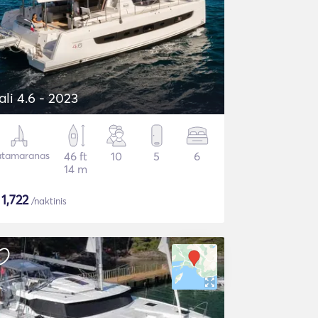
ali 4.6 - 2023
tamaranas
46 ft
10
5
6
14 m
$
1,722
/naktinis