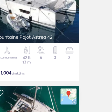
ountaine Pajot Astrea 42
tamaranas
42 ft
6
3
3
13 m
$
1,004
/naktinis