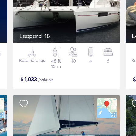
Leopard 48
L
Katamaranas
48 ft
10
4
6
Ka
15 m
$
1,033
/naktinis