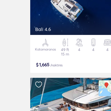
Bali 4.6
Katamaranas
49 ft
4
4
4
15 m
$
1,665
/naktinis