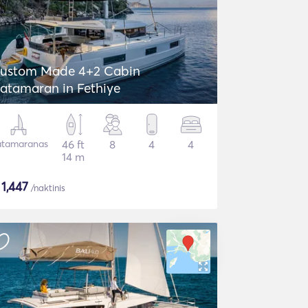
ustom Made 4+2 Cabin
atamaran in Fethiye
tamaranas
46 ft
8
4
4
14 m
$
1,447
/naktinis