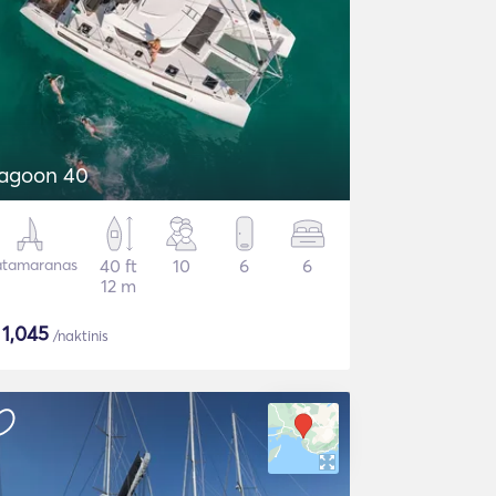
agoon 40
tamaranas
40 ft
10
6
6
12 m
$
1,045
/naktinis