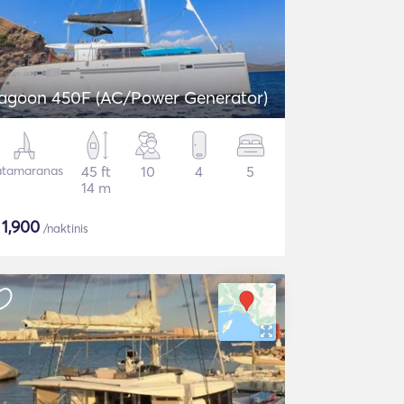
agoon 450F (AC/Power Generator)
tamaranas
45 ft
10
4
5
14 m
$
1,900
/naktinis