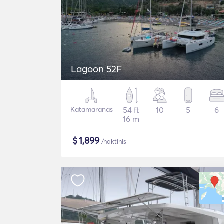
Lagoon 52F
Katamaranas
54 ft
10
5
6
16 m
$
1,899
/naktinis