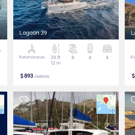
Lagoon 39
L
Katamaranas
39 ft
8
4
4
Ka
12 m
$
893
/naktinis