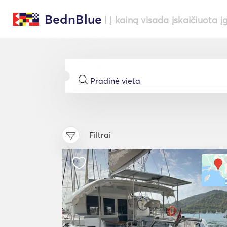
BednBlue
| Į kainą visada įskaičiuota į
Filtrai