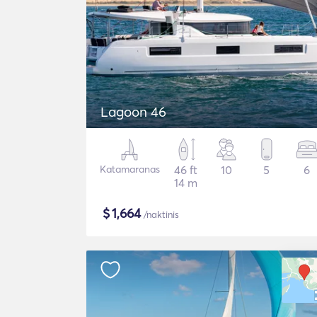
Lagoon 46
Katamaranas
46 ft
10
5
6
14 m
$
1,664
/naktinis