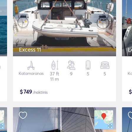
Excess 11
L
Katamaranas
37 ft
9
5
5
Ka
11 m
$
749
/naktinis