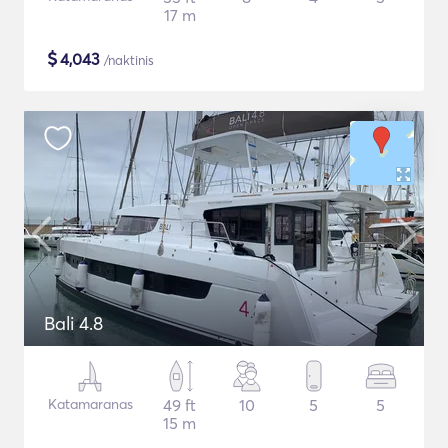
17 m
$
4,043
/naktinis
Bali 4.8
Katamaranas
49 ft
10
5
5
15 m