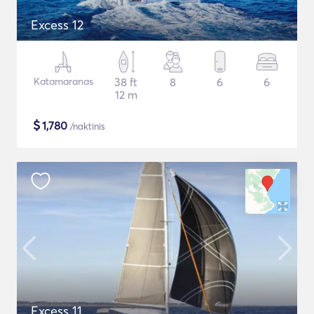
Excess 12
Katamaranas
38 ft
8
6
6
12 m
$
1,780
/naktinis
Excess 11