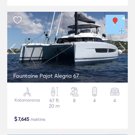
Fountaine Pajot Alegria 67
Katamaranas
67 ft
8
4
4
20 m
$
7,645
/naktinis