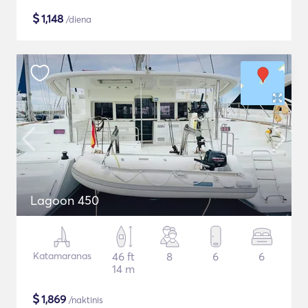
$
1,148
/diena
Lagoon 450
Katamaranas
46 ft
8
6
6
14 m
$
1,869
/naktinis