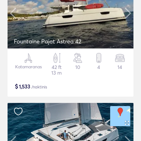
Fountaine Pajot Astrea 42
Katamaranas
42 ft
10
4
14
13 m
$
1,533
/naktinis