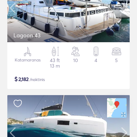
Lagoon 43
Katamaranas
43 ft
10
4
5
13 m
$
2,182
/naktinis