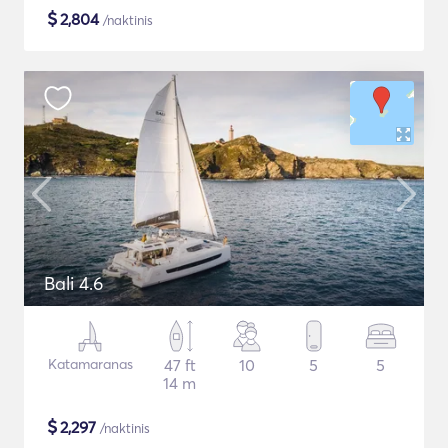
$
2,804
/naktinis
Bali 4.6
Katamaranas
47 ft
10
5
5
14 m
$
2,297
/naktinis