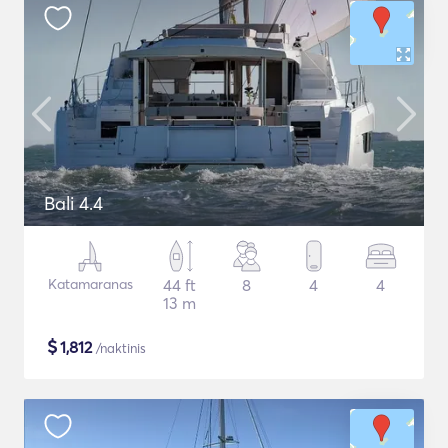
Bali 4.4
Katamaranas
44 ft
8
4
4
13 m
$
1,812
/naktinis