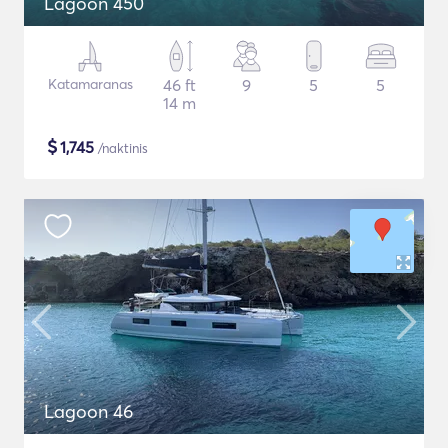
Lagoon 450
Katamaranas
46 ft
9
5
5
14 m
$
1,745
/naktinis
Lagoon 46