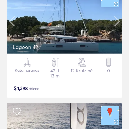
Lagoon 42
Katamaranas
42 ft
12 Kruizinė
0
13 m
$
1,398
/diena