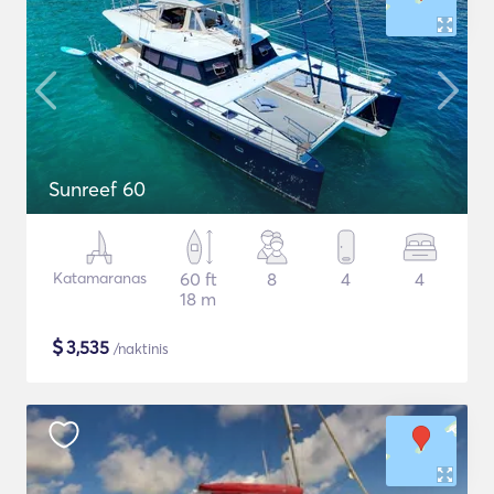
Sunreef 60
Katamaranas
60 ft
8
4
4
18 m
$
3,535
/naktinis