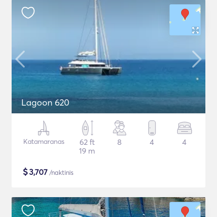
Lagoon 620
Katamaranas
62 ft
8
4
4
19 m
$
3,707
/naktinis