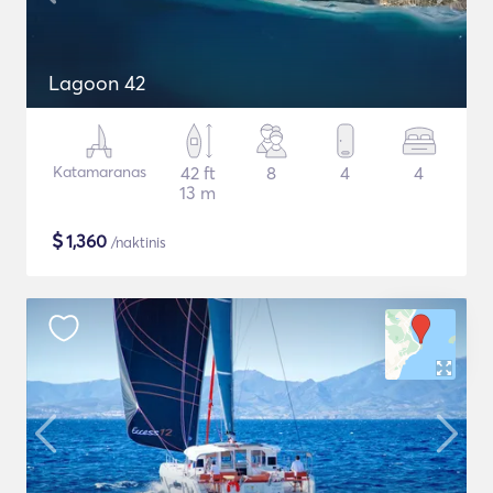
Lagoon 42
Katamaranas
42 ft
8
4
4
13 m
$
1,360
/naktinis