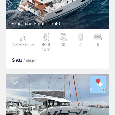
Fountaine Pajot Isla 40
Katamaranas
40 ft
10
4
6
12 m
$
933
/naktinis