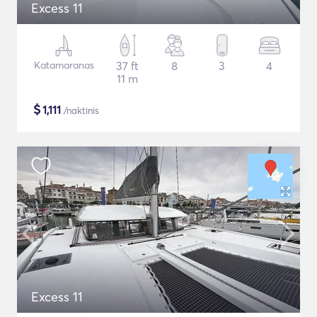
Excess 11
Katamaranas
37 ft
8
3
4
11 m
$
1,111
/naktinis
Excess 11