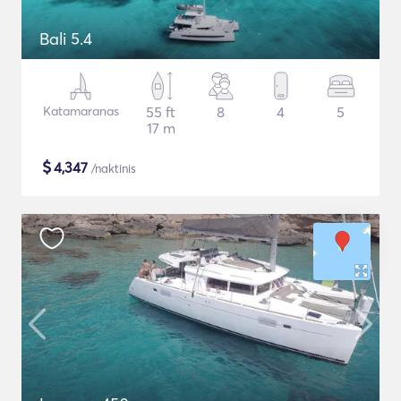
Bali 5.4
Katamaranas
55 ft
8
4
5
17 m
$
4,347
/naktinis