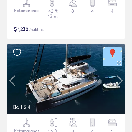
Katamaranas
42 ft
8
4
4
13 m
$
1,230
/naktinis
Bali 5.4
Katamaranas
55 ft
8
4
5