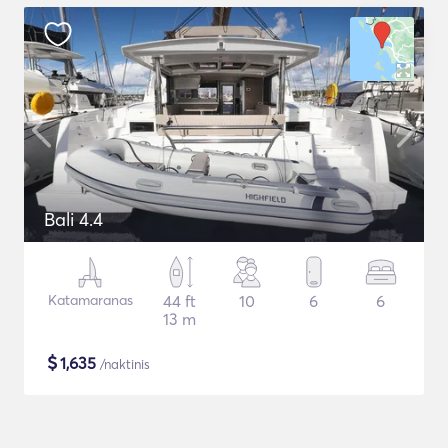
Bali 4.4
Katamaranas
44 ft
10
6
6
13 m
$
1,635
/naktinis