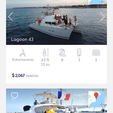
Lagoon 43
Katamaranas
43 ft
8
3
3
13 m
$
2,067
/naktinis