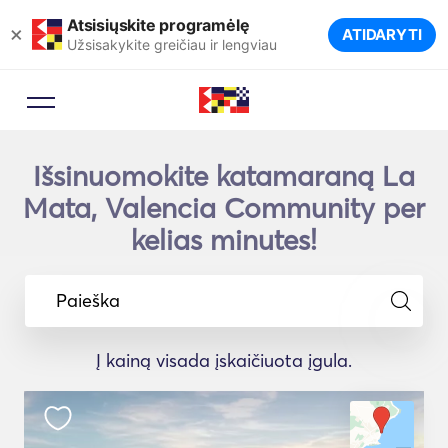
Atsisiųskite programėlę
×
ATIDARYTI
Užsisakykite greičiau ir lengviau
Išsinuomokite katamaraną La
Mata, Valencia Community per
kelias minutes!
Paieška
Į kainą visada įskaičiuota įgula.