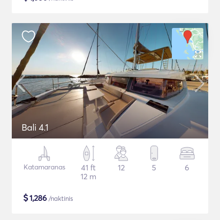
Bali 4.1
Katamaranas
41 ft
12
5
6
12 m
$
1,286
/naktinis