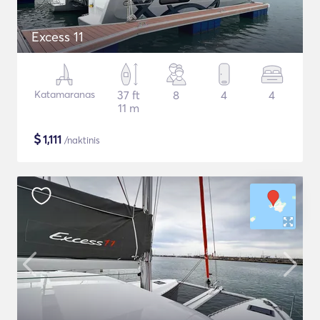
Excess 11
Katamaranas
37 ft
8
4
4
11 m
$
1,111
/naktinis