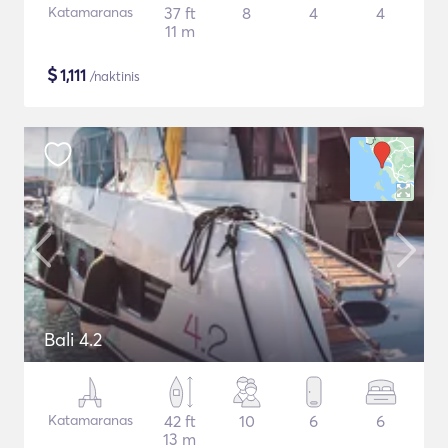
Katamaranas
37 ft
8
4
4
11 m
$
1,111
/naktinis
Bali 4.2
Katamaranas
42 ft
10
6
6
13 m