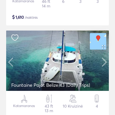
Katamaranas
46 ft
6
3
3
14 m
$
1,610
/naktinis
Fountaine Pajot Belize 43 (Daily Trips)
Katamaranas
43 ft
10 Kruizinė
4
13 m