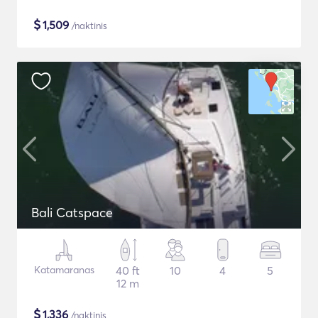
$
1,509
/naktinis
Bali Catspace
Katamaranas
40 ft
10
4
5
12 m
$
1,336
/naktinis