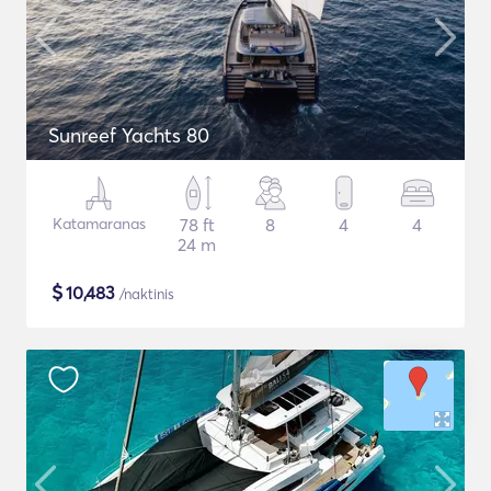
Sunreef Yachts 80
Katamaranas
78 ft
8
4
4
24 m
$
10,483
/naktinis