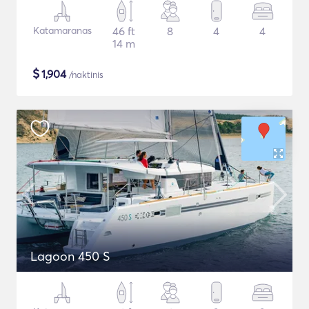
Katamaranas
46 ft
8
4
4
14 m
$
1,904
/naktinis
Lagoon 450 S