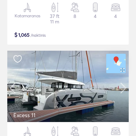
Katamaranas
37 ft
8
4
4
11 m
$
1,065
/naktinis
Excess 11