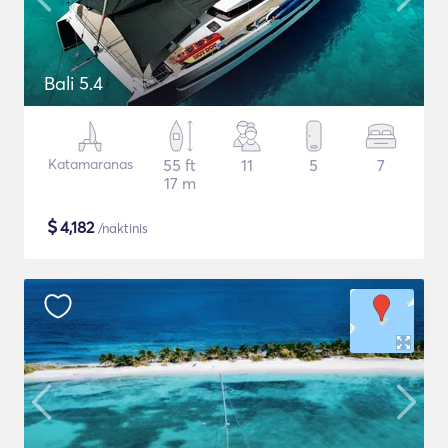
Bali 5.4
Katamaranas
55 ft
11
5
7
17 m
$
4,182
/naktinis