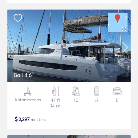
Bali 4.6
Katamaranas
47 ft
10
5
5
14 m
$
2,297
/naktinis