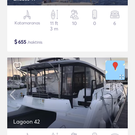
Katamaranas
11 ft
10
0
6
3 m
$
655
/naktinis
Lagoon 42