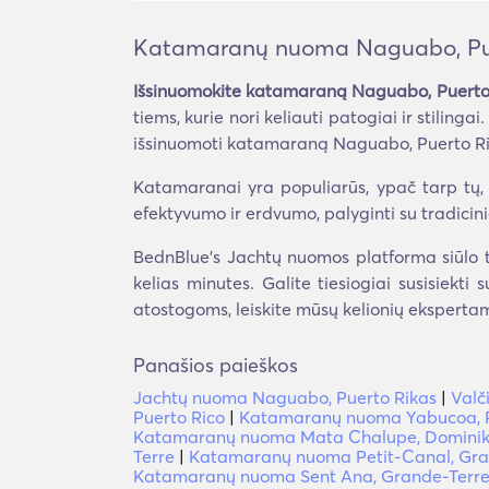
Katamaranų nuoma Naguabo, Pue
Išsinuomokite katamaraną Naguabo, Puerto
tiems, kurie nori keliauti patogiai ir stilin
išsinuomoti katamaraną Naguabo, Puerto Rika
Katamaranai yra populiarūs, ypač tarp tų, k
efektyvumo ir erdvumo, palyginti su tradicin
BednBlue's Jachtų nuomos platforma siūlo t
kelias minutes. Galite tiesiogiai susisiekti
atostogoms, leiskite mūsų kelionių ekspertam
Panašios paieškos
Jachtų nuoma Naguabo, Puerto Rikas
|
Valč
Puerto Rico
|
Katamaranų nuoma Yabucoa, P
Katamaranų nuoma Mata Chalupe, Dominik
Terre
|
Katamaranų nuoma Petit-Canal, Gra
Katamaranų nuoma Sent Ana, Grande-Terr