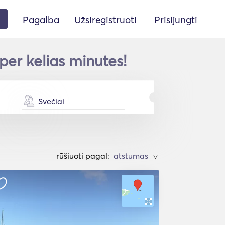
Pagalba
Užsiregistruoti
Prisijungti
er kelias minutes!
Svečiai
rūšiuoti pagal:
>