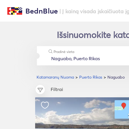
BednBlue
| Į kainą visada įskaičiuota į
Išsinuomokite kat
Pradinė vieta
Katamaranų Nuoma
Puerto Rikas
Naguabo
Filtrai