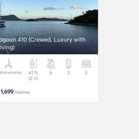
agoon 410 (Crewed, Luxury with
iving)
tamaranas
41 ft
6
3
3
12 m
$
1,699
/naktinis