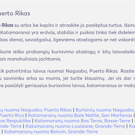
rto Rikas
 Rikas
su arba be kapito ir atraskite jo paslėptus turtus. Iš
gai. Katamaranai yra erdvūs, stabilūs ir puikiai tinka tiek di
s dienai, savaitgaliui, ilgesnėms atostogoms ar net vakarėli
urie ieško prabangių buriavimo atostogų ir kitų laisvalaiki
iais monohuliniais jachtomis.
ik patvirtintus laivus nuomai Naguabo, Puerto Rikas. Rasite
 su savininku arba su mumis, jei turite klausimų. Jei vis da
s pasiūlyti geriausius buriavimo laivus, katamaranus ar motorl
ių nuoma Naguabo, Puerto Rikas
|
Burlaivių nuoma Naguabo,
uerto Rico
|
Katamaranų nuoma Baie Nettle, San Martenas
os Respublika
|
Katamaranų nuoma Bas Teras, Basse-Terre
|
nde-Terre
|
Katamaranų nuoma Louisiane, Grande-Terre
|
Ka
e
|
Katamaranų nuoma Boisvin, Grande-Terre