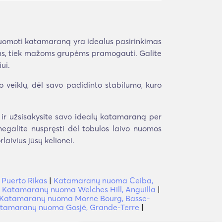
sinuomoti katamaraną yra idealus pasirinkimas
delėms, tiek mažoms grupėms pramogauti. Galite
ui.
o veiklų, dėl savo padidinto stabilumo, kuro
 ir užsisakysite savo idealų katamaraną per
r negalite nuspręsti dėl tobulos laivo nuomos
aivius jūsų kelionei.
 Puerto Rikas
|
Katamaranų nuoma Ceiba,
|
Katamaranų nuoma Welches Hill, Anguilla
|
Katamaranų nuoma Morne Bourg, Basse-
tamaranų nuoma Gosjė, Grande-Terre
|