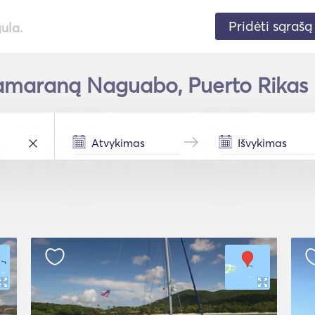
Pridėti sąrašą
gula.
amaraną Naguabo, Puerto Rikas p