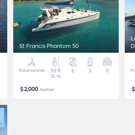
L
St Francis Phantom 50
D
Katamaranas
50 ft
6
3
0
Ka
15 m
$
2,000
/naktinis