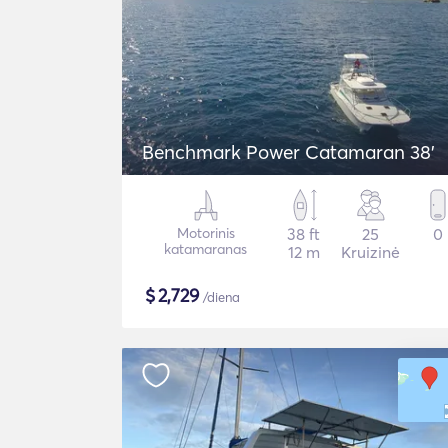
Benchmark Power Catamaran 38'
Motorinis
38 ft
25
0
katamaranas
12 m
Kruizinė
$
2,729
/diena