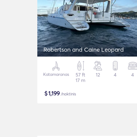
Robertson and Caine Leopard
Katamaranas
57 ft
12
4
4
17 m
$
1,199
/naktinis