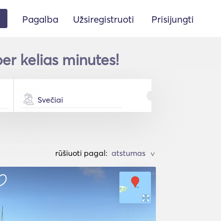
Pagalba
Užsiregistruoti
Prisijungti
r kelias minutes!
Svečiai
rūšiuoti pagal:
>