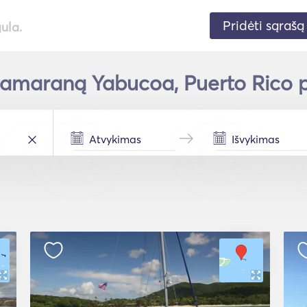
Pridėti sąrašą
gula.
tamaraną Yabucoa, Puerto Rico pe