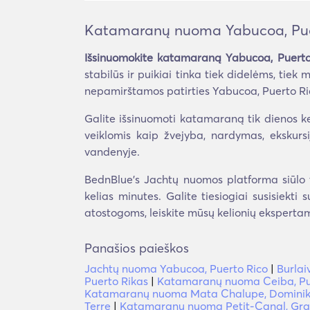
Katamaranų nuoma Yabucoa, Pue
Išsinuomokite katamaraną Yabucoa, Puerto
stabilūs ir puikiai tinka tiek didelėms, t
nepamirštamos patirties Yabucoa, Puerto Ri
Galite išsinuomoti katamaraną tik dienos ke
veiklomis kaip žvejyba, nardymas, ekskursi
vandenyje.
BednBlue's Jachtų nuomos platforma siūlo t
kelias minutes. Galite tiesiogiai susisiekti
atostogoms, leiskite mūsų kelionių ekspertam
Panašios paieškos
Jachtų nuoma Yabucoa, Puerto Rico
|
Burlai
Puerto Rikas
|
Katamaranų nuoma Ceiba, Pu
Katamaranų nuoma Mata Chalupe, Dominik
Terre
|
Katamaranų nuoma Petit-Canal, Gra