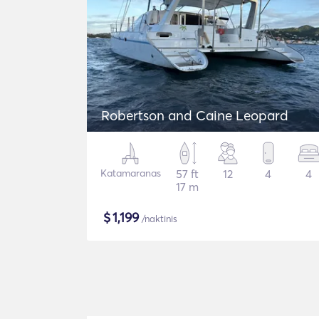
Robertson and Caine Leopard
Katamaranas
57 ft
12
4
4
17 m
$
1,199
/naktinis