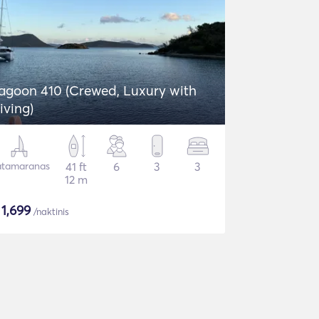
agoon 410 (Crewed, Luxury with
iving)
tamaranas
41 ft
6
3
3
12 m
$
1,699
/naktinis