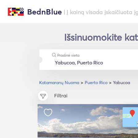
BednBlue
| Į kainą visada įskaičiuota į
Išsinuomokite ka
Pradinė vieta
Katamaranų Nuoma
Puerto Rico
Yabucoa
Filtrai