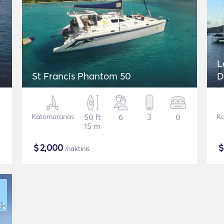
L
St Francis Phantom 50
D
Katamaranas
50 ft
6
3
0
Ka
15 m
$
2,000
/naktinis