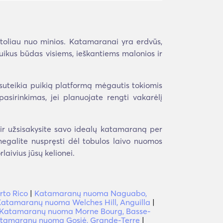
 toliau nuo minios. Katamaranai yra erdvūs,
ikus būdas visiems, ieškantiems malonios ir
 suteikia puikią platformą mėgautis tokiomis
asirinkimas, jei planuojate rengti vakarėlį
 ir užsisakysite savo idealų katamaraną per
r negalite nuspręsti dėl tobulos laivo nuomos
aivius jūsų kelionei.
rto Rico
|
Katamaranų nuoma Naguabo,
atamaranų nuoma Welches Hill, Anguilla
|
Katamaranų nuoma Morne Bourg, Basse-
tamaranų nuoma Gosjė, Grande-Terre
|