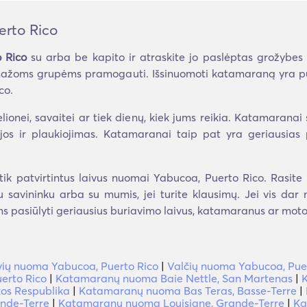
rto Rico
 Rico
su arba be kapito ir atraskite jo paslėptas grožybes
iek mažoms grupėms pramogauti. Išsinuomoti katamaraną yra pu
co.
lionei, savaitei ar tiek dienų, kiek jums reikia. Katamaranai
jos ir plaukiojimas. Katamaranai taip pat yra geriausias p
ik patvirtintus laivus nuomai Yabucoa, Puerto Rico. Rasite
 su savininku arba su mumis, jei turite klausimų. Jei vis da
s pasiūlyti geriausius buriavimo laivus, katamaranus ar motorl
vių nuoma Yabucoa, Puerto Rico
|
Valčių nuoma Yabucoa, Pue
erto Rico
|
Katamaranų nuoma Baie Nettle, San Martenas
|
K
os Respublika
|
Katamaranų nuoma Bas Teras, Basse-Terre
|
nde-Terre
|
Katamaranų nuoma Louisiane, Grande-Terre
|
Ka