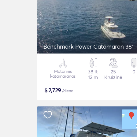
Benchmark Power Catamaran 38'
Motorinis
38 ft
25
0
katamaranas
12 m
Kruizinė
$
2,729
/diena