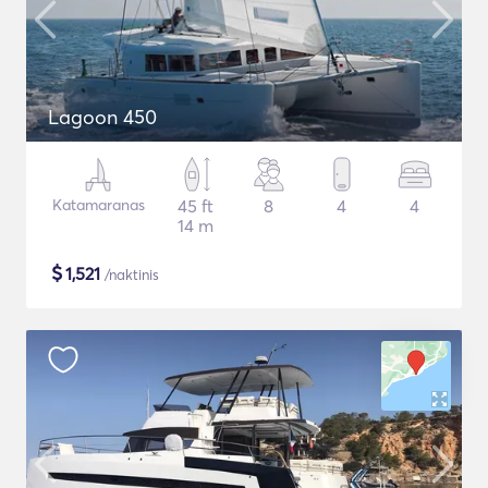
Lagoon 450
Katamaranas
45 ft
8
4
4
14 m
$
1,521
/naktinis