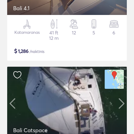
Bali 4.1
Katamaranas
41 ft
12
5
6
12 m
$
1,286
/naktinis
Bali Catspace