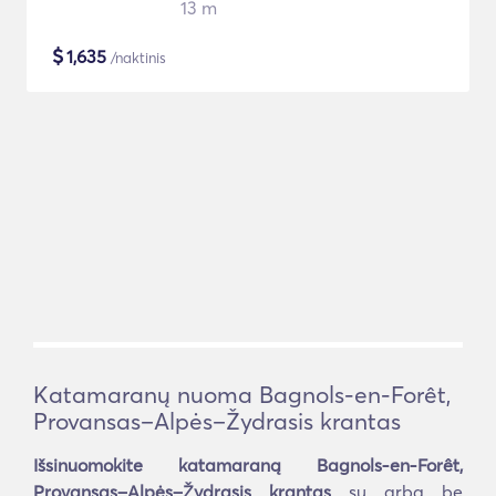
13 m
$
1,635
/naktinis
Katamaranų nuoma Bagnols-en-Forêt,
Provansas–Alpės–Žydrasis krantas
Išsinuomokite katamaraną Bagnols-en-Forêt,
Provansas–Alpės–Žydrasis krantas
su arba be