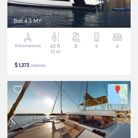
Bali 4.3 MY
Katamaranas
43 ft
8
5
4
13 m
$
1,373
/naktinis