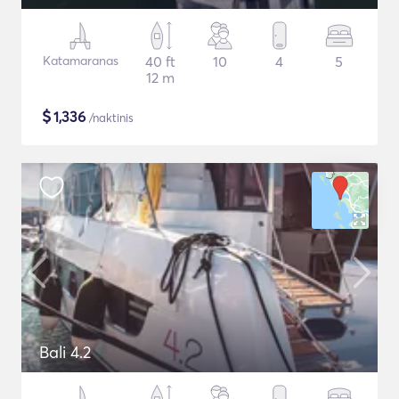
Katamaranas
40 ft
10
4
5
12 m
$
1,336
/naktinis
Bali 4.2