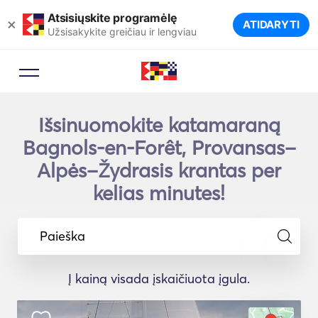
Atsisiųskite programėlę
×
ATIDARYTI
Užsisakykite greičiau ir lengviau
Išsinuomokite katamaraną
Bagnols-en-Forêt, Provansas–
Alpės–Žydrasis krantas per
kelias minutes!
Paieška
Į kainą visada įskaičiuota įgula.