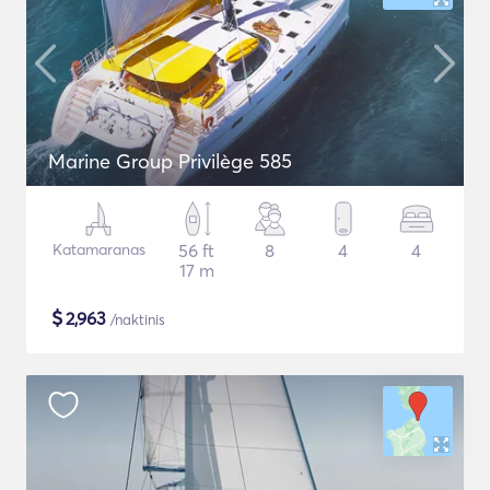
Marine Group Privilège 585
Katamaranas
56 ft
8
4
4
17 m
$
2,963
/naktinis