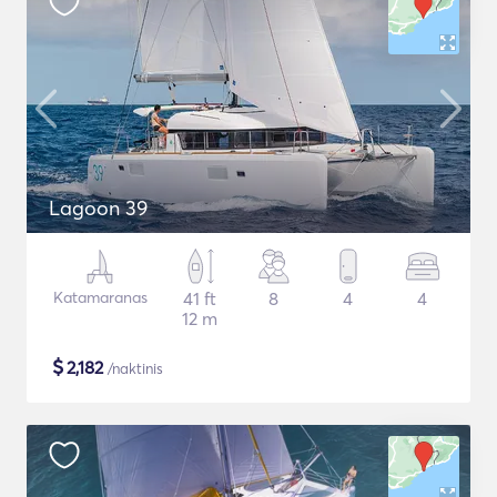
Lagoon 39
Katamaranas
41 ft
8
4
4
12 m
$
2,182
/naktinis