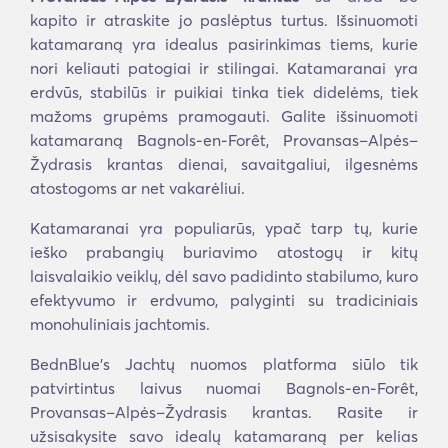
kapito ir atraskite jo paslėptus turtus. Išsinuomoti
katamaraną yra idealus pasirinkimas tiems, kurie
nori keliauti patogiai ir stilingai. Katamaranai yra
erdvūs, stabilūs ir puikiai tinka tiek didelėms, tiek
mažoms grupėms pramogauti. Galite išsinuomoti
katamaraną Bagnols-en-Forêt, Provansas–Alpės–
Žydrasis krantas dienai, savaitgaliui, ilgesnėms
atostogoms ar net vakarėliui.
Katamaranai yra populiarūs, ypač tarp tų, kurie
ieško prabangių buriavimo atostogų ir kitų
laisvalaikio veiklų, dėl savo padidinto stabilumo, kuro
efektyvumo ir erdvumo, palyginti su tradiciniais
monohuliniais jachtomis.
BednBlue's Jachtų nuomos platforma siūlo tik
patvirtintus laivus nuomai Bagnols-en-Forêt,
Provansas–Alpės–Žydrasis krantas. Rasite ir
užsisakysite savo idealų katamaraną per kelias