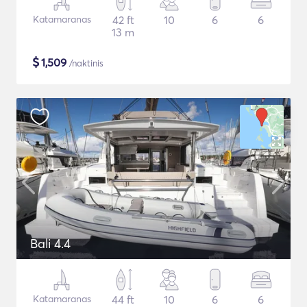
Katamaranas
42 ft
10
6
6
13 m
$
1,509
/naktinis
Bali 4.4
Katamaranas
44 ft
10
6
6