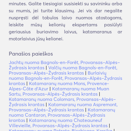
minutes. Galite tiesiogiai susisiekti su savininku arba
su mumis, jei turite klausimų. Jei vis dar negalite
nuspręsti dėl tobulos laivo nuomos atostogoms,
leiskite mūsų kelionių ekspertams pasiūlyti
geriausius buriavimo laivus, katamaranus ar
motorlaivius jūsų kelionei.
Panašios paieškos
Jachtų nuoma Bagnols-en-Forêt, Provansas–Alpės–
Žydrasis krantas
|
Valčių nuoma Bagnols-en-Forêt,
Provansas–Alpės–Žydrasis krantas
|
Burlaivių
nuoma Bagnols-en-Forêt, Provansas–Alpės–Žydrasis
krantas
|
Katamaranų nuoma Mons, Provence-
Alpes-Côte d'Azur
|
Katamaranų nuoma Muan
Sartu, Provansas–Alpės–Žydrasis krantas
|
Katamaranų nuoma Colomars, Provansas–Alpės–
Žydrasis krantas
|
Katamaranų nuoma Aspremont,
Provansas–Alpės–Žydrasis krantas
|
Katamaranų
nuoma Cantaron, Provansas–Alpės–Žydrasis
krantas
|
Katamaranų nuoma Chateauneuf
Villevieille, Provansas–Alpės–Žydrasis krantas
|
Katamaranų nuoma Petreto-Bicchisano, Korsika
|