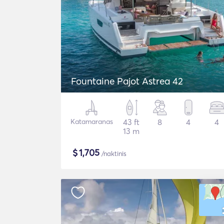
Fountaine Pajot Astrea 42
Katamaranas
43 ft
8
4
4
13 m
$
1,705
/naktinis