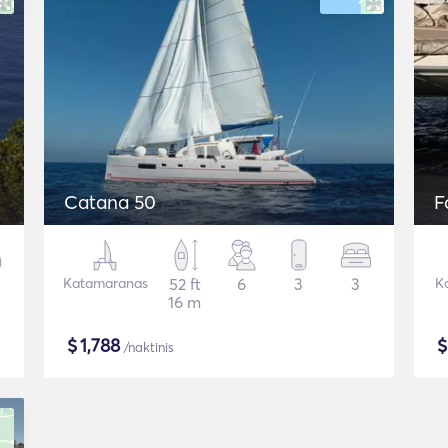
Catana 50
F
Katamaranas
52 ft
6
3
3
K
16 m
$
1,788
/naktinis