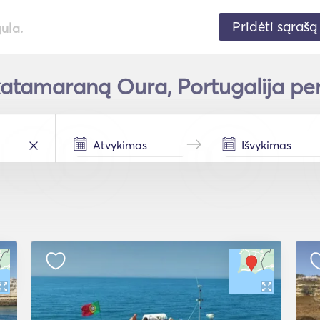
Pridėti sąrašą
gula.
atamaraną Oura, Portugalija per