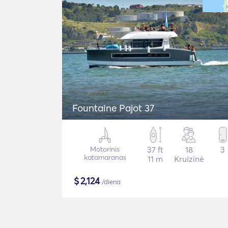
Fountaine Pajot 37
Motorinis
37 ft
18
3
katamaranas
11 m
Kruizinė
$
2,124
/diena