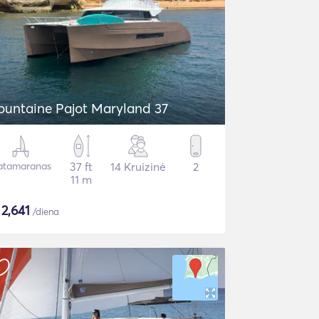
ountaine Pajot Maryland 37
atamaranas
37 ft
14 Kruizinė
2
11 m
$
2,641
/diena