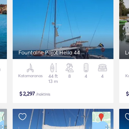
Fountaine Pajot Helia 44
L
Katamaranas
44 ft
8
4
4
K
13 m
$
2,297
/naktinis