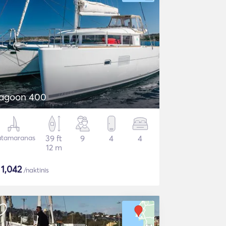
agoon 400
tamaranas
39 ft
9
4
4
12 m
$
1,042
/naktinis