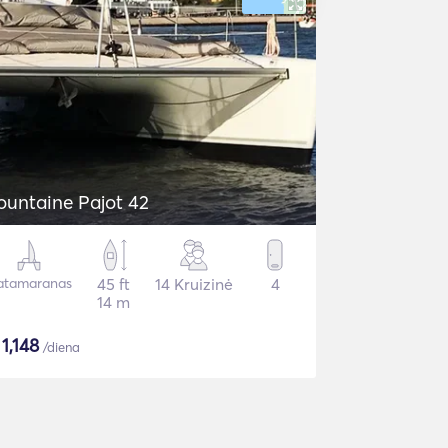
ountaine Pajot 42
atamaranas
45 ft
14 Kruizinė
4
14 m
$
1,148
/diena