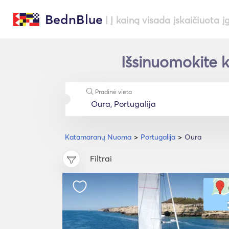
BednBlue
| Į kainą visada įskaičiuota į
Išsinuomokite k
Pradinė vieta
Katamaranų Nuoma
Portugalija
Oura
Filtrai