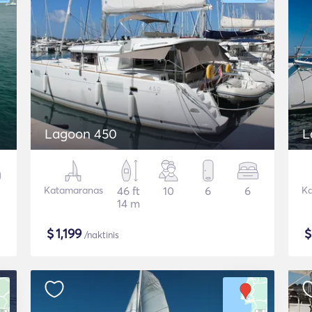
Lagoon 450
L
Katamaranas
46 ft
10
6
6
Ka
14 m
$
1,199
/naktinis