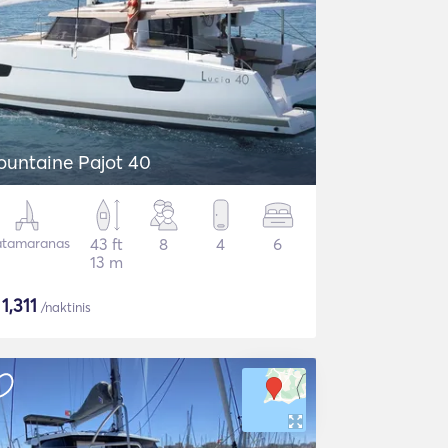
ountaine Pajot 40
tamaranas
43 ft
8
4
6
13 m
$
1,311
/naktinis