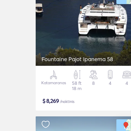
Fountaine Pajot Ipanema 58
Katamaranas
58 ft
8
4
4
18 m
$
8,269
/naktinis