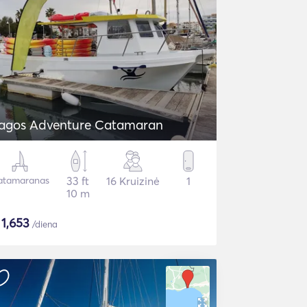
agos Adventure Catamaran
atamaranas
33 ft
16 Kruizinė
1
10 m
$
1,653
/diena