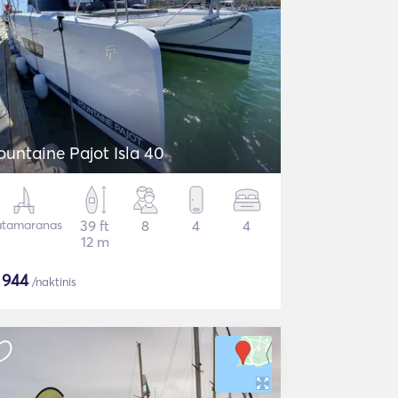
ountaine Pajot Isla 40
tamaranas
39 ft
8
4
4
12 m
$
944
/naktinis