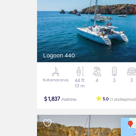
Lagoon 440
Katamaranas
44 ft
4
3
3
13 m
$
1,837
5.0
/naktinis
(1
atsiliepimai
)