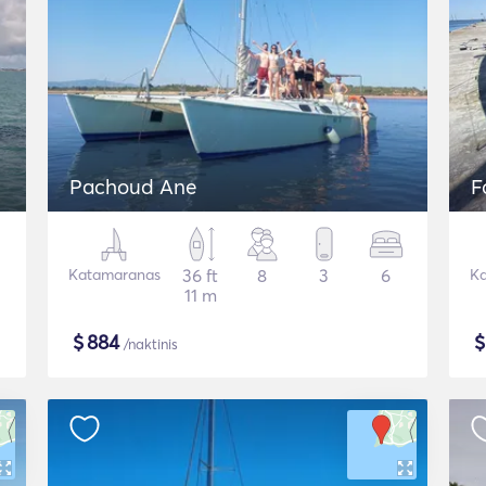
Pachoud Ane
F
Katamaranas
36 ft
8
3
6
Ka
11 m
$
884
/naktinis