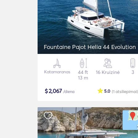
Fountaine Pajot Helia 44 Evolution
Katamaranas
44 ft
16 Kruizinė
3
13 m
$
2,067
5.0
/diena
(1
atsiliepimai
)