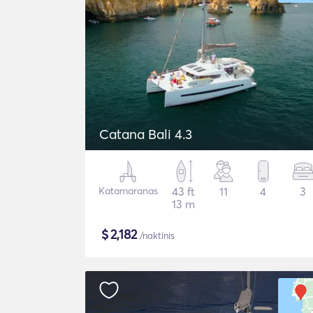
Catana Bali 4.3
Katamaranas
43 ft
11
4
3
13 m
$
2,182
/naktinis