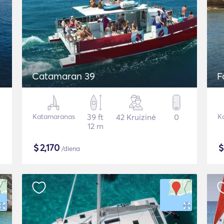
Catamaran 39
F
Katamaranas
39 ft
42 Kruizinė
0
K
12 m
$
2,170
/diena