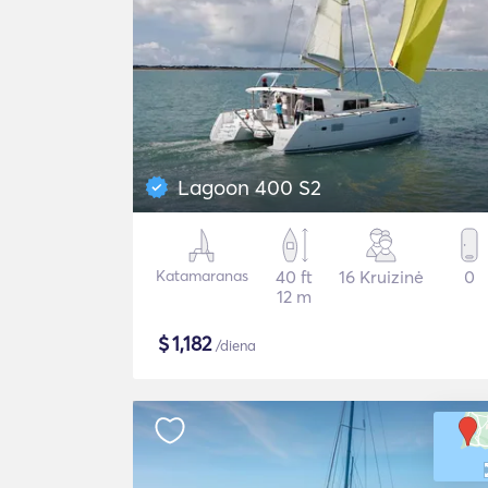
Lagoon 400 S2
Katamaranas
40 ft
16 Kruizinė
0
12 m
$
1,182
/diena