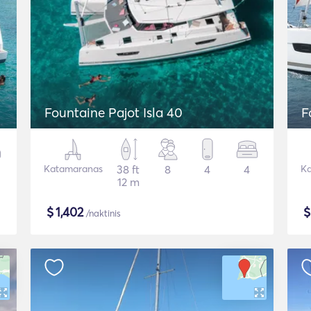
Fountaine Pajot Isla 40
F
Katamaranas
38 ft
8
4
4
Ka
12 m
$
1,402
/naktinis