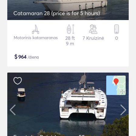
Catamaran 28 (price is for 5 hours)
Motorinis katamaranas
28 ft
7 Kruizinė
0
9 m
$
964
/diena