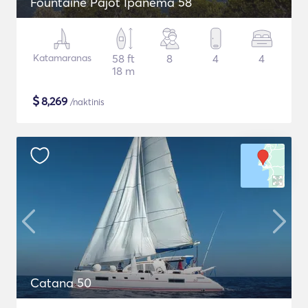
Fountaine Pajot Ipanema 58
Katamaranas
58 ft
8
4
4
18 m
$
8,269
/naktinis
Catana 50