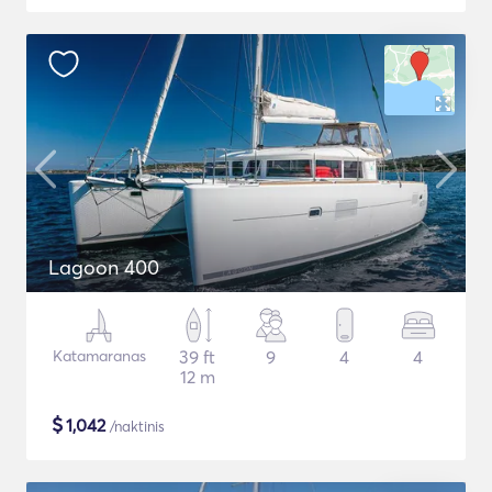
Lagoon 400
Katamaranas
39 ft
9
4
4
12 m
$
1,042
/naktinis