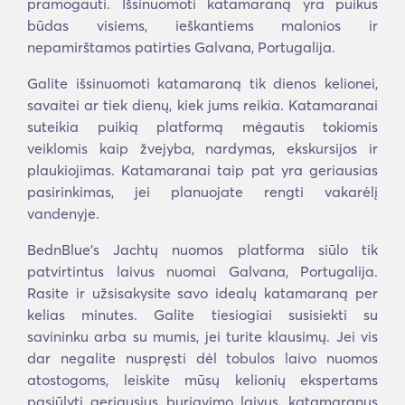
pramogauti. Išsinuomoti katamaraną yra puikus
būdas visiems, ieškantiems malonios ir
nepamirštamos patirties Galvana, Portugalija.
Galite išsinuomoti katamaraną tik dienos kelionei,
savaitei ar tiek dienų, kiek jums reikia. Katamaranai
suteikia puikią platformą mėgautis tokiomis
veiklomis kaip žvejyba, nardymas, ekskursijos ir
plaukiojimas. Katamaranai taip pat yra geriausias
pasirinkimas, jei planuojate rengti vakarėlį
vandenyje.
BednBlue's Jachtų nuomos platforma siūlo tik
patvirtintus laivus nuomai Galvana, Portugalija.
Rasite ir užsisakysite savo idealų katamaraną per
kelias minutes. Galite tiesiogiai susisiekti su
savininku arba su mumis, jei turite klausimų. Jei vis
dar negalite nuspręsti dėl tobulos laivo nuomos
atostogoms, leiskite mūsų kelionių ekspertams
pasiūlyti geriausius buriavimo laivus, katamaranus