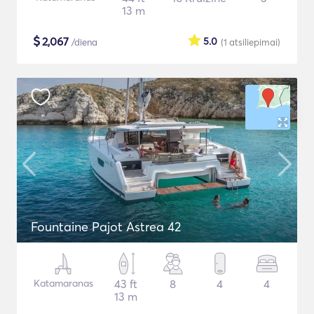
13 m
$
2,067
5.0
/diena
(1
atsiliepimai
)
Fountaine Pajot Astrea 42
Katamaranas
43 ft
8
4
4
13 m