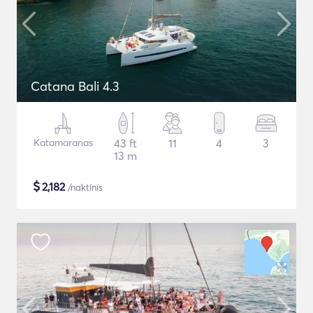
Catana Bali 4.3
Katamaranas
43 ft
11
4
3
13 m
$
2,182
/naktinis