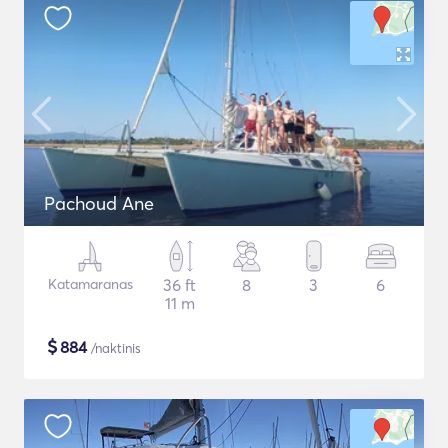
Pachoud Ane
Katamaranas
36 ft
8
3
6
11 m
$
884
/naktinis