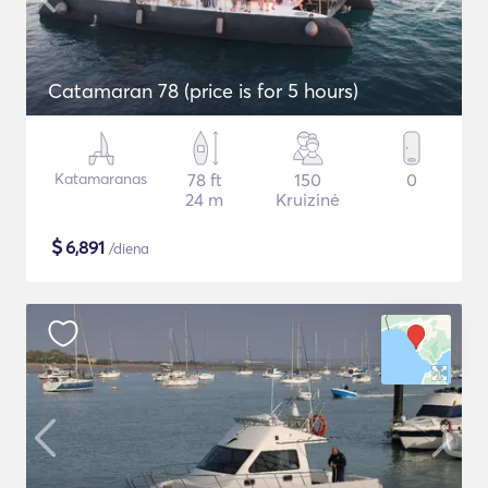
Catamaran 78 (price is for 5 hours)
Katamaranas
78 ft
150
0
24 m
Kruizinė
$
6,891
/diena