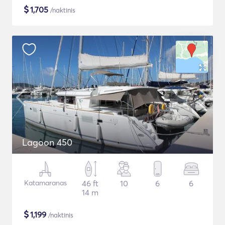
$
1,705
/naktinis
Lagoon 450
Katamaranas
46 ft
10
6
6
14 m
$
1,199
/naktinis