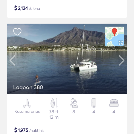
$
2,124
/diena
Lagoon 380
Katamaranas
38 ft
8
4
4
12 m
$
1,975
/naktinis