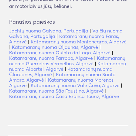
ar motorlaivius jūsų kelionei.
Panašios paieškos
Jachtų nuoma Galvana, Portugalija
|
Valčių nuoma
Galvana, Portugalija
|
Katamaranų nuoma Faras,
Algarvė
|
Katamaranų nuoma Montenegras, Algarvė
|
Katamaranų nuoma Oljaunas, Algarvė
|
Katamaranų nuoma Quinta do Lago, Algarvė
|
Katamaranų nuoma Farrobo, Algarve
|
Katamaranų
nuoma Guerreiros Vermelhos, Algarvė
|
Katamaranų
nuoma Alportel, Algarvė
|
Katamaranų nuoma
Clareanes, Algarvė
|
Katamaranų nuoma Santo
Amaro, Algarvė
|
Katamaranų nuoma Morenos,
Algarve
|
Katamaranų nuoma Vale Covo, Algarvė
|
Katamaranų nuoma São Faustino, Algarvė
|
Katamaranų nuoma Casa Branca Touriz, Algarvė