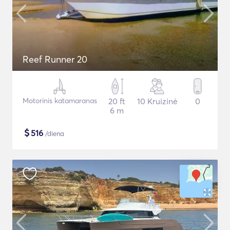
Reef Runner 20
Motorinis katamaranas
20 ft
10 Kruizinė
0
6 m
$
516
/diena