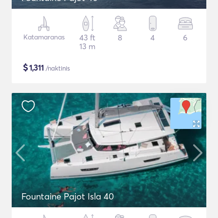
Katamaranas
43 ft
8
4
6
13 m
$
1,311
/naktinis
Fountaine Pajot Isla 40