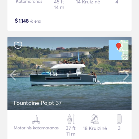
Katamaranas
45 ft
14 Kruizinė
4
14 m
$
1,148
/diena
Fountaine Pajot 37
Motorinis katamaranas
37 ft
18 Kruizinė
3
11 m