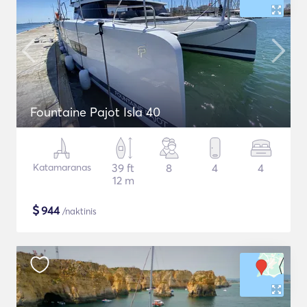
Fountaine Pajot Isla 40
Katamaranas
39 ft
8
4
4
12 m
$
944
/naktinis