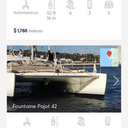
Katamaranas
52 ft
6
3
3
16 m
$
1,788
/naktinis
Fountaine Pajot 42