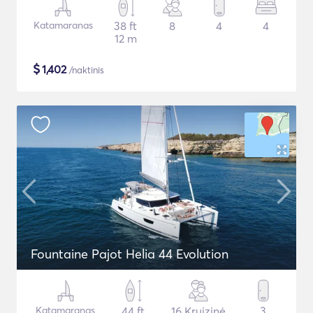
Katamaranas
38 ft
8
4
4
12 m
$
1,402
/naktinis
Fountaine Pajot Helia 44 Evolution
Katamaranas
44 ft
16 Kruizinė
3