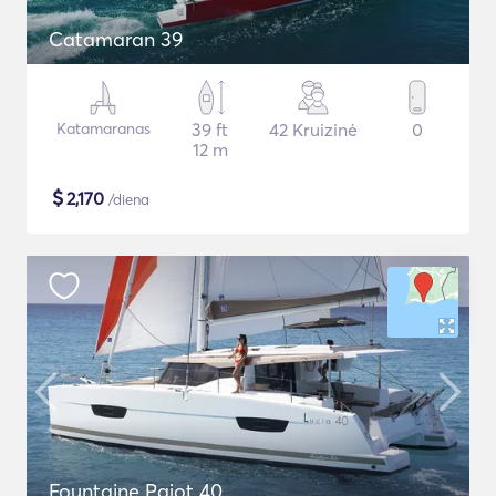
Catamaran 39
Katamaranas
39 ft
42 Kruizinė
0
12 m
$
2,170
/diena
Fountaine Pajot 40