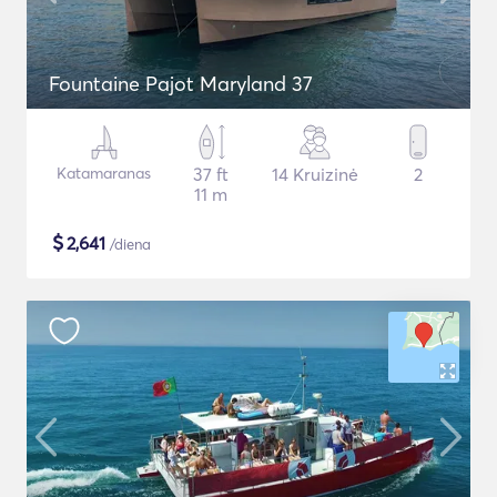
Fountaine Pajot Maryland 37
Katamaranas
37 ft
14 Kruizinė
2
11 m
$
2,641
/diena