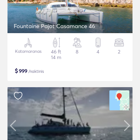
Fountaine Pajot Casamance 46
Katamaranas
46 ft
8
4
2
14 m
$
999
/naktinis