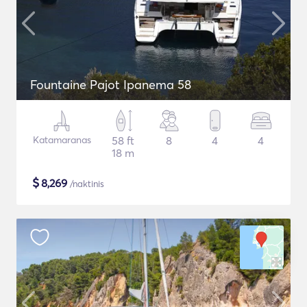
Fountaine Pajot Ipanema 58
Katamaranas
58 ft
8
4
4
18 m
$
8,269
/naktinis