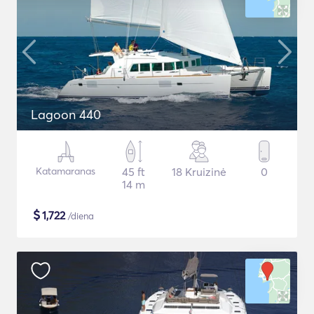
Lagoon 440
Katamaranas
45 ft
18 Kruizinė
0
14 m
$
1,722
/diena