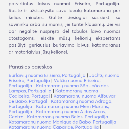
patvirtintus laivus nuomai Eriseira, Portugalija.
Rasite ir užsisakysite savo idealų katamaraną per
kelias minutes. Galite tiesiogiai susisiekti su
savininku arba su mumis, jei turite klausimų. Jei vis
dar negalite nuspręsti dėl tobulos laivo nuomos
atostogoms, leiskite mūsų kelionių ekspertams
pasiūlyti geriausius buriavimo laivus, katamaranus
ar motorlaivius jūsų kelionei.
Panašios paieškos
Burlaivių nuoma Eriseira, Portugalija
|
Jachtų nuoma
Eriseira, Portugalija
|
Valčių nuoma Eriseira,
Portugalija
|
Katamaranų nuoma São João das
Lampas, Portugalija
|
Katamaranų nuoma
Codiceira, Portugal
|
Katamaranų nuoma Alfouvar
de Baixo, Portugal
|
Katamaranų nuoma Adraga,
Portugalija
|
Katamaranų nuoma Mem Martins,
Portugalija
|
Katamaranų nuoma A dos Arcos,
Centro
|
Katamaranų nuoma Belas, Portugalija
|
Katamaranų nuoma Manique de Baixo, Portugalija
|
Katamaranų nuoma Caparide, Portugalija
|