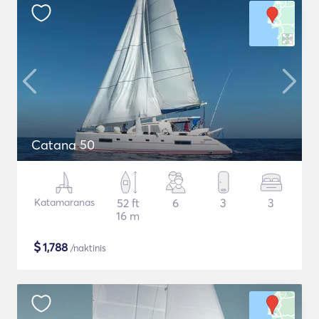
Catana 50
Katamaranas
52 ft
6
3
3
16 m
$
1,788
/naktinis