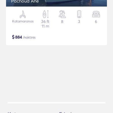
Pachoud Ane
Katamaranas
36 ft
8
3
6
11 m
$
884
/naktinis