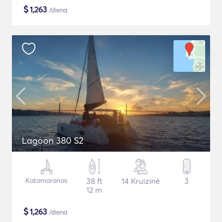
$
1,263
/diena
Lagoon 380 S2
Katamaranas
38 ft
14 Kruizinė
3
12 m
$
1,263
/diena