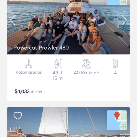
Powercat Prowler 480
Katamaranas
49 ft
40 Kruizinė
4
15 m
$
1,033
/diena