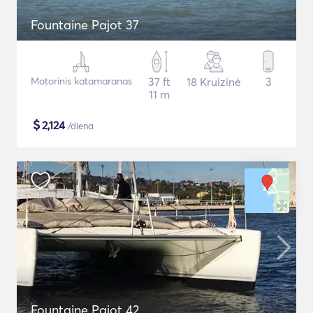
Fountaine Pajot 37
Motorinis katamaranas
37 ft
18 Kruizinė
3
11 m
$
2,124
/diena
Fountaine Pajot 42