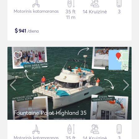
Motorinis katamaranas
35 ft
14 Kruizinė
3
11 m
$
941
/diena
Fountaine Pajot Highland 35
Motorinis katamaranas
35 ft
14 Kruizinė
3