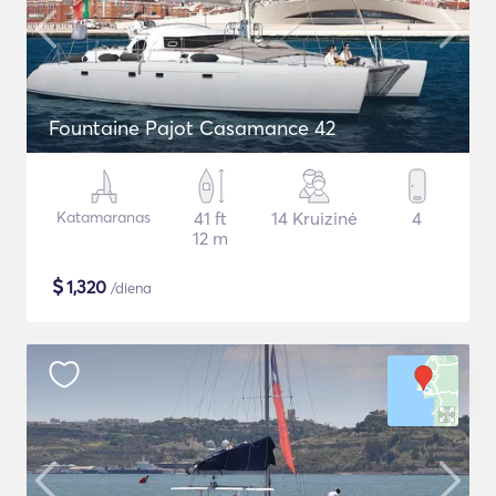
Fountaine Pajot Casamance 42
Katamaranas
41 ft
14 Kruizinė
4
12 m
$
1,320
/diena