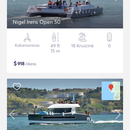
Nigel Irens Open 50
Katamaranas
49 ft
18 Kruizinė
0
15 m
$
918
/diena