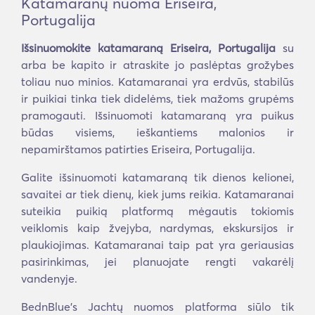
Katamaranų nuoma Eriseira,
Portugalija
Išsinuomokite katamaraną Eriseira, Portugalija
su
arba be kapito ir atraskite jo paslėptas grožybes
toliau nuo minios. Katamaranai yra erdvūs, stabilūs
ir puikiai tinka tiek didelėms, tiek mažoms grupėms
pramogauti. Išsinuomoti katamaraną yra puikus
būdas visiems, ieškantiems malonios ir
nepamirštamos patirties Eriseira, Portugalija.
Galite išsinuomoti katamaraną tik dienos kelionei,
savaitei ar tiek dienų, kiek jums reikia. Katamaranai
suteikia puikią platformą mėgautis tokiomis
veiklomis kaip žvejyba, nardymas, ekskursijos ir
plaukiojimas. Katamaranai taip pat yra geriausias
pasirinkimas, jei planuojate rengti vakarėlį
vandenyje.
BednBlue's Jachtų nuomos platforma siūlo tik