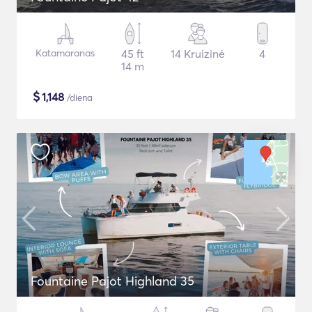
Katamaranas
45 ft
14 Kruizinė
4
14 m
$
1,148
/diena
Fountaine Pajot Highland 35