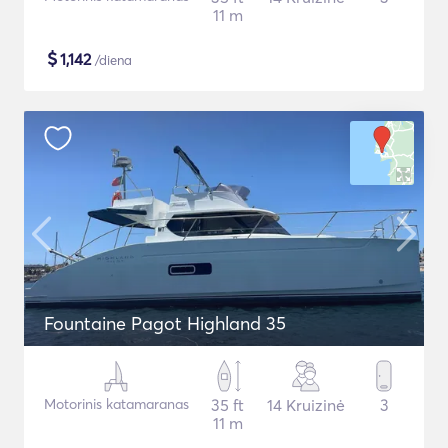
11 m
$
1,142
/diena
Fountaine Pagot Highland 35
Motorinis katamaranas
35 ft
14 Kruizinė
3
11 m