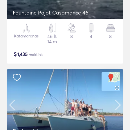
Fountaine Pajot Casamance 46
Katamaranas
46 ft
8
4
8
14 m
$
1,435
/naktinis