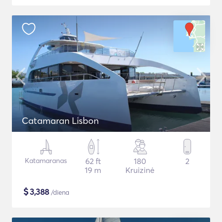
Catamaran Lisbon
Katamaranas
62 ft
180
2
19 m
Kruizinė
$
3,388
/diena