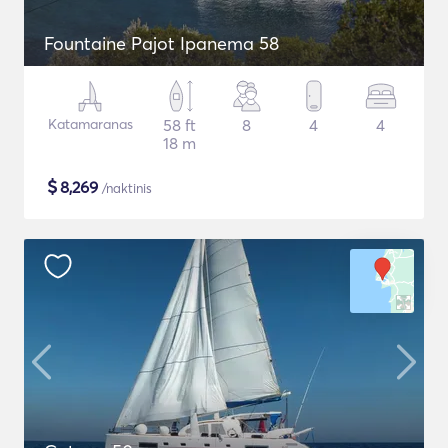
Fountaine Pajot Ipanema 58
Katamaranas
58 ft
8
4
4
18 m
$
8,269
/naktinis