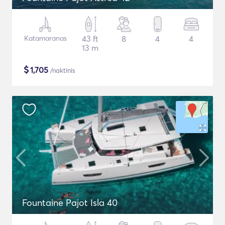
Katamaranas
43 ft
8
4
4
13 m
$
1,705
/naktinis
Fountaine Pajot Isla 40