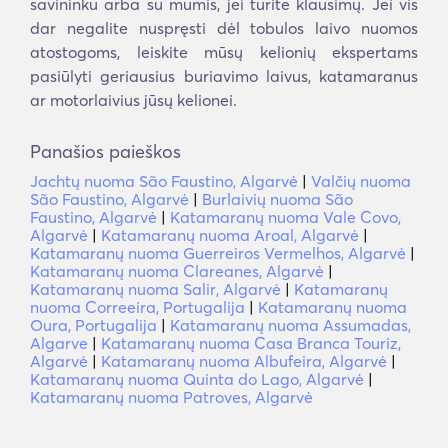
savininku arba su mumis, jei turite klausimų. Jei vis
dar negalite nuspręsti dėl tobulos laivo nuomos
atostogoms, leiskite mūsų kelionių ekspertams
pasiūlyti geriausius buriavimo laivus, katamaranus
ar motorlaivius jūsų kelionei.
Panašios paieškos
Jachtų nuoma São Faustino, Algarvė
|
Valčių nuoma
São Faustino, Algarvė
|
Burlaivių nuoma São
Faustino, Algarvė
|
Katamaranų nuoma Vale Covo,
Algarvė
|
Katamaranų nuoma Aroal, Algarvė
|
Katamaranų nuoma Guerreiros Vermelhos, Algarvė
|
Katamaranų nuoma Clareanes, Algarvė
|
Katamaranų nuoma Salir, Algarvė
|
Katamaranų
nuoma Correeira, Portugalija
|
Katamaranų nuoma
Oura, Portugalija
|
Katamaranų nuoma Assumadas,
Algarve
|
Katamaranų nuoma Casa Branca Touriz,
Algarvė
|
Katamaranų nuoma Albufeira, Algarvė
|
Katamaranų nuoma Quinta do Lago, Algarvė
|
Katamaranų nuoma Patroves, Algarvė