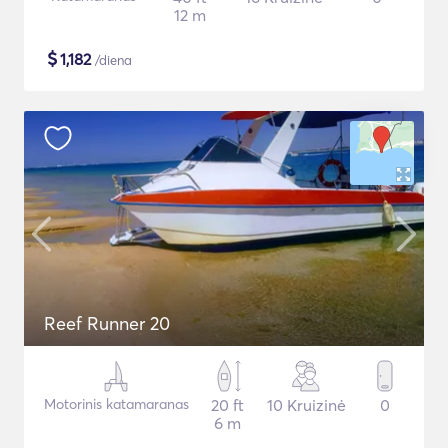
12 m
$
1,182
/diena
Reef Runner 20
Motorinis katamaranas
20 ft
10 Kruizinė
0
6 m