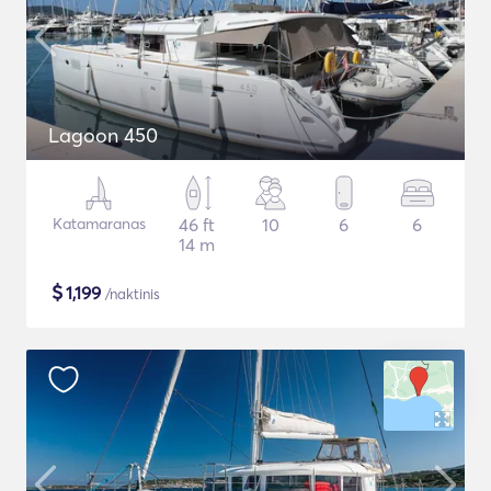
Lagoon 450
Katamaranas
46 ft
10
6
6
14 m
$
1,199
/naktinis