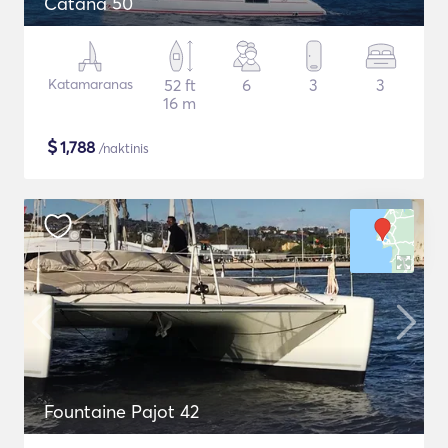
Catana 50
Katamaranas
52 ft
6
3
3
16 m
$
1,788
/naktinis
Fountaine Pajot 42