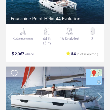
Fountaine Pajot Helia 44 Evolution
Katamaranas
44 ft
16 Kruizinė
3
13 m
$
2,067
5.0
/diena
(1
atsiliepimai
)