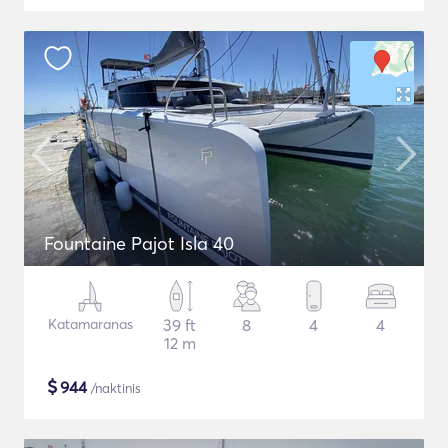
Fountaine Pajot Isla 40
Katamaranas
39 ft
8
4
4
12 m
$
944
/naktinis