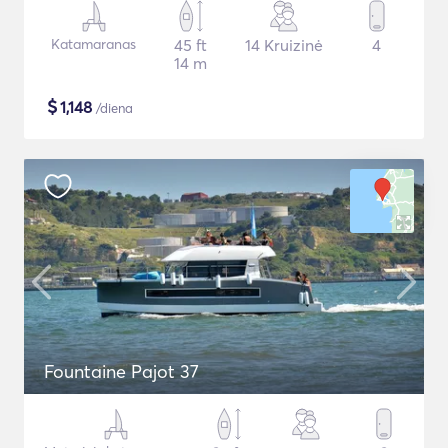
Katamaranas
45 ft
14 Kruizinė
4
14 m
$
1,148
/diena
Fountaine Pajot 37