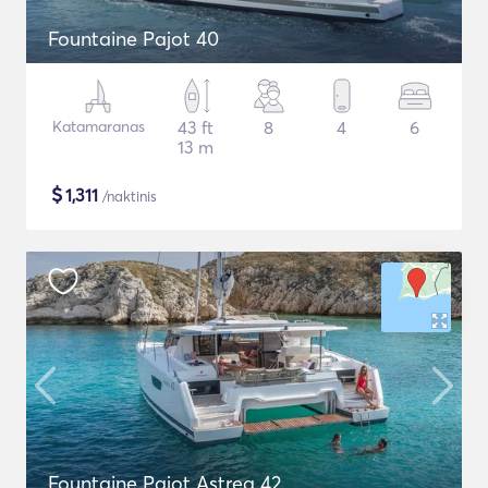
Fountaine Pajot 40
Katamaranas
43 ft
8
4
6
13 m
$
1,311
/naktinis
Fountaine Pajot Astrea 42