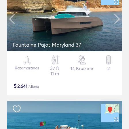
Fountaine Pajot Maryland 37
Katamaranas
37 ft
14 Kruizinė
2
11 m
$
2,641
/diena