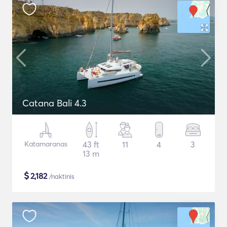
Catana Bali 4.3
Katamaranas
43 ft
11
4
3
13 m
$
2,182
/naktinis