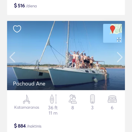
$
516
/diena
Pachoud Ane
Katamaranas
36 ft
8
3
6
11 m
$
884
/naktinis