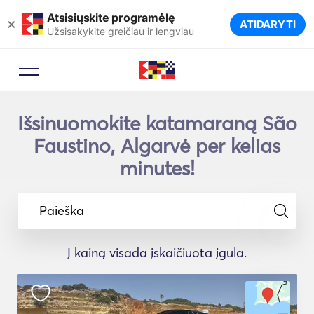
Atsisiųskite programėlę
×
ATIDARYTI
Užsisakykite greičiau ir lengviau
Išsinuomokite katamaraną São
Faustino, Algarvė per kelias
minutes!
Paieška
Į kainą visada įskaičiuota įgula.