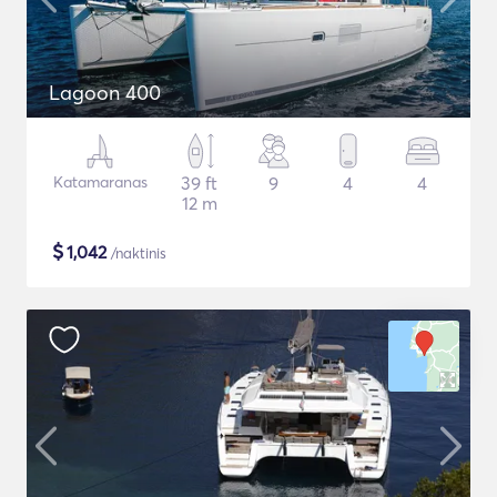
Lagoon 400
Katamaranas
39 ft
9
4
4
12 m
$
1,042
/naktinis