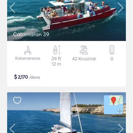
Catamaran 39
Katamaranas
39 ft
42 Kruizinė
0
12 m
$
2,170
/diena