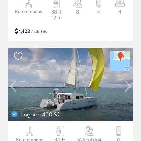
Katamaranas
38 ft
8
4
4
12 m
$
1,402
/naktinis
Lagoon 400 S2
Katamaranas
40 ft
16 Kruizinė
0