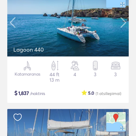
Lagoon 440
Katamaranas
44 ft
4
3
3
13 m
$
1,837
5.0
/naktinis
(1
atsiliepimai
)