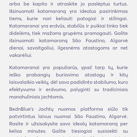
arba be kapito ir atraskite jo paslėptus turtus.
Išsinuomoti katamaraną yra idealus pasirinkimas
tiems, kurie nori keliauti patogiai ir stilingai.
Katamaranai yra erdvūs, stabilūs ir puikiai tinka tiek
didelėms, tiek mažoms grupėms pramogauti. Galite
išsinuomoti katamaraną São Faustino, Algarvė
dienai, savaitgaliui, ilgesnėms atostogoms ar net
vakarėliui.
Katamaranai yra populiarūs, ypač tarp tų, kurie
ieško prabangių buriavimo atostogų ir kitų
laisvalaikio veiklų, dėl savo padidinto stabilumo, kuro
efektyvumo ir erdvumo, palyginti su tradiciniais
monohuliniais jachtomis.
BednBlue's Jachtų nuomos platforma siūlo tik
patvirtintus laivus nuomai São Faustino, Algarvė.
Rasite ir užsisakysite savo idealų katamaraną per
kelias minutes. Galite tiesiogiai susisiekti su