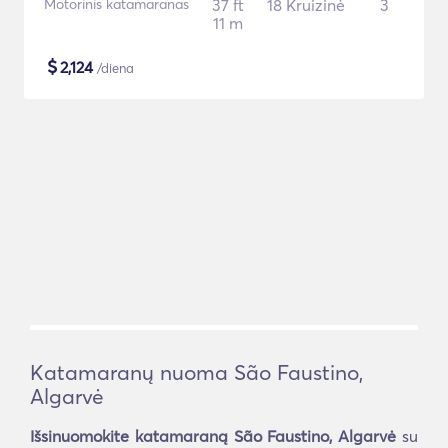
Motorinis katamaranas
37 ft
18 Kruizinė
3
11 m
$
2,124
/diena
Katamaranų nuoma São Faustino,
Algarvė
Išsinuomokite katamaraną São Faustino, Algarvė
su