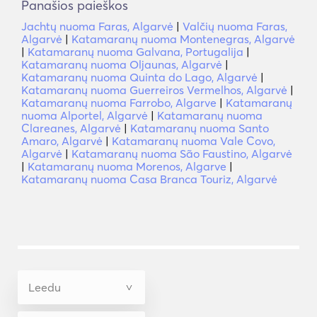
Panašios paieškos
Jachtų nuoma Faras, Algarvė
|
Valčių nuoma Faras,
Algarvė
|
Katamaranų nuoma Montenegras, Algarvė
|
Katamaranų nuoma Galvana, Portugalija
|
Katamaranų nuoma Oljaunas, Algarvė
|
Katamaranų nuoma Quinta do Lago, Algarvė
|
Katamaranų nuoma Guerreiros Vermelhos, Algarvė
|
Katamaranų nuoma Farrobo, Algarve
|
Katamaranų
nuoma Alportel, Algarvė
|
Katamaranų nuoma
Clareanes, Algarvė
|
Katamaranų nuoma Santo
Amaro, Algarvė
|
Katamaranų nuoma Vale Covo,
Algarvė
|
Katamaranų nuoma São Faustino, Algarvė
|
Katamaranų nuoma Morenos, Algarve
|
Katamaranų nuoma Casa Branca Touriz, Algarvė