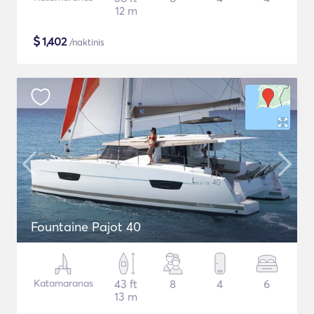
12 m
$
1,402
/naktinis
Fountaine Pajot 40
Katamaranas
43 ft
8
4
6
13 m