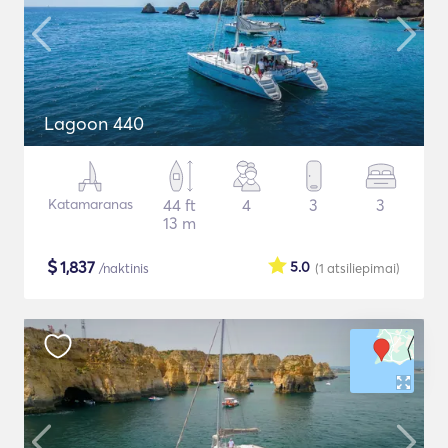
Lagoon 440
Katamaranas
44 ft
4
3
3
13 m
$
1,837
5.0
/naktinis
(1
atsiliepimai
)