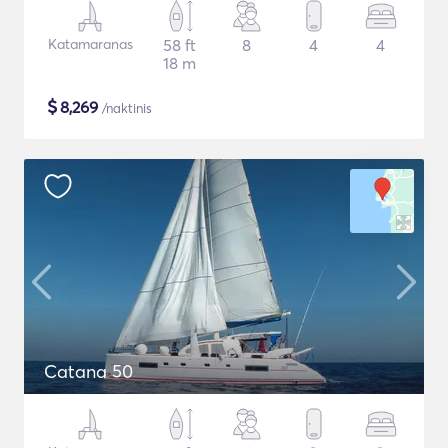
Katamaranas
58 ft
8
4
4
18 m
$
8,269
/naktinis
Catana 50