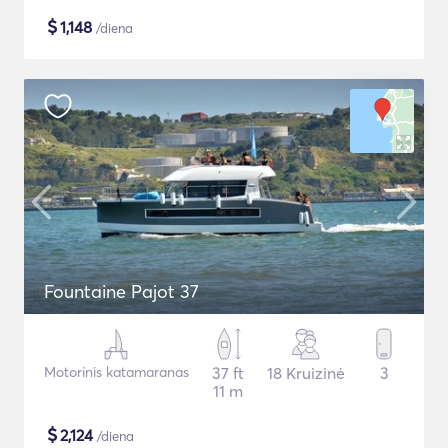
$
1,148
/diena
Fountaine Pajot 37
Motorinis katamaranas
37 ft
18 Kruizinė
3
11 m
$
2,124
/diena