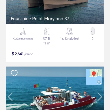
Fountaine Pajot Maryland 37
Katamaranas
37 ft
14 Kruizinė
2
11 m
$
2,641
/diena