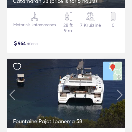
Catamaran 28 (price is for 5 hours)
Motorinis katamaranas
28 ft
7 Kruizinė
0
9 m
$
964
/diena
Fountaine Pajot Ipanema 58