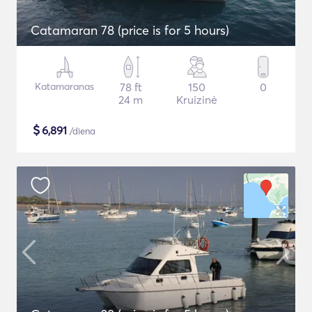
Catamaran 78 (price is for 5 hours)
Katamaranas
78 ft
150
0
24 m
Kruizinė
$
6,891
/diena