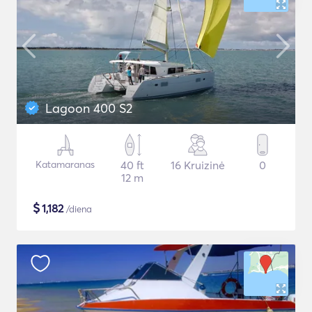
Lagoon 400 S2
Katamaranas
40 ft
16 Kruizinė
0
12 m
$
1,182
/diena