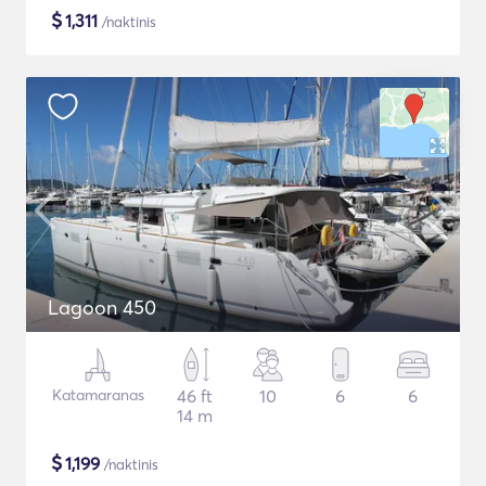
$
1,311
/naktinis
Lagoon 450
Katamaranas
46 ft
10
6
6
14 m
$
1,199
/naktinis