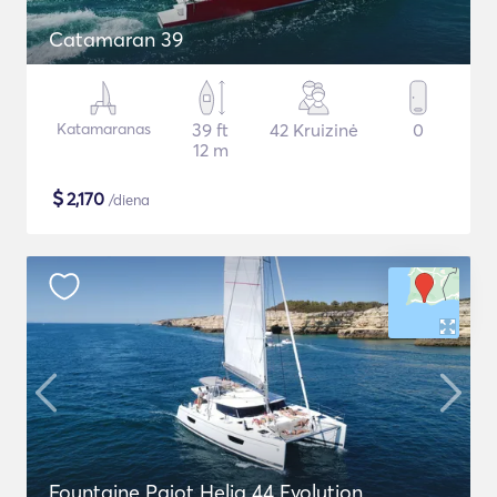
Catamaran 39
Katamaranas
39 ft
42 Kruizinė
0
12 m
$
2,170
/diena
Fountaine Pajot Helia 44 Evolution