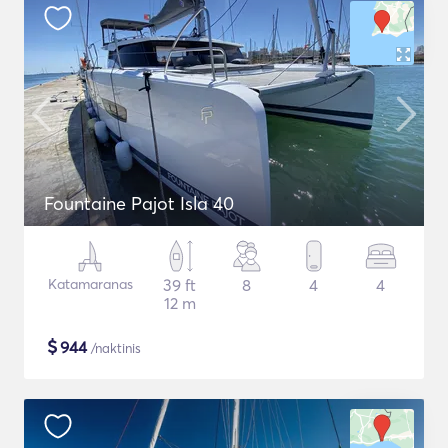
Fountaine Pajot Isla 40
Katamaranas
39 ft
8
4
4
12 m
$
944
/naktinis