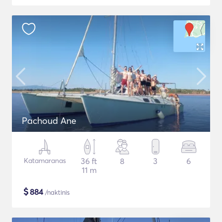
Pachoud Ane
Katamaranas
36 ft
8
3
6
11 m
$
884
/naktinis