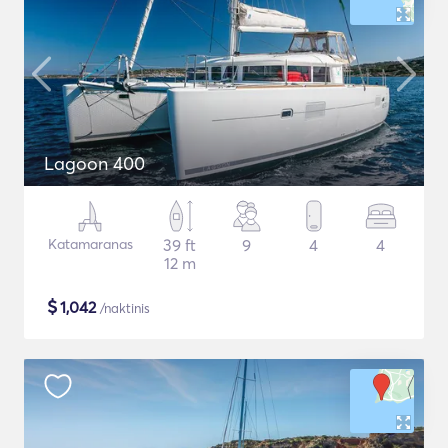
Lagoon 400
Katamaranas
39 ft
9
4
4
12 m
$
1,042
/naktinis