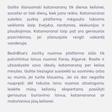
Galite išsinuomoti katamaraną tik dienos kelionei,
savaitei ar tiek dienų, kiek jums reikia. Katamaranai
suteikia puikią platformą mėgautis tokiomis
veiklomis kaip žvejyba, nardymas, ekskursijos ir
plaukiojimas. Katamaranai taip pat yra geriausias
pasirinkimas, jei planuojate rengti vakarėlį
vandenyje.
BednBlue's Jachtų nuomos platforma siūlo tik
patvirtintus laivus nuomai Faras, Algarvė. Rasite ir
užsisakysite savo idealų katamaraną per kelias
minutes. Galite tiesiogiai susisiekti su savininku arba
su mumis, jei turite klausimų. Jei vis dar negalite
nuspręsti dėl tobulos laivo nuomos atostogoms,
leiskite mūsų kelionių ekspertams pasiūlyti
geriausius buriavimo laivus, katamaranus ar
motorlaivius jūsų kelionei.