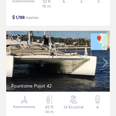
Katamaranas
52 ft
6
3
3
16 m
$
1,788
/naktinis
Fountaine Pajot 42
Katamaranas
45 ft
14 Kruizinė
4
14 m