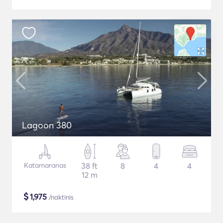
Lagoon 380
Katamaranas
38 ft
8
4
4
12 m
$
1,975
/naktinis