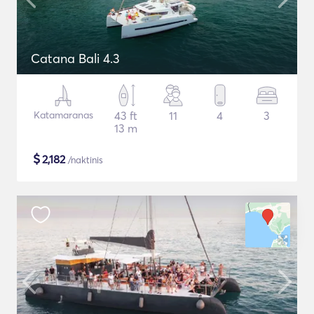
Catana Bali 4.3
Katamaranas
43 ft
11
4
3
13 m
$
2,182
/naktinis