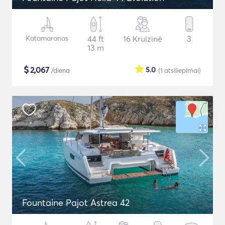
Katamaranas
44 ft
16 Kruizinė
3
13 m
$
2,067
5.0
/diena
(1
atsiliepimai
)
Fountaine Pajot Astrea 42