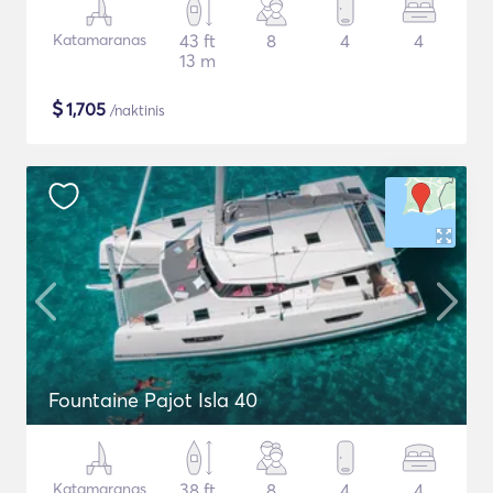
Katamaranas
43 ft
8
4
4
13 m
$
1,705
/naktinis
Fountaine Pajot Isla 40
Katamaranas
38 ft
8
4
4