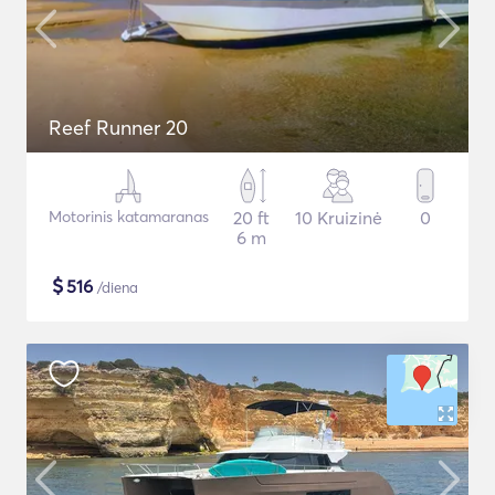
Reef Runner 20
Motorinis katamaranas
20 ft
10 Kruizinė
0
6 m
$
516
/diena