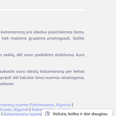
ti katamaraną yra idealus pasirinkimas tiems,
lėms, tiek mažoms grupėms pramogauti. Galite
o veiklų, dėl savo padidinto stabilumo, kuro
sisakysite savo idealų katamaraną per kelias
nuspręsti dėl tobulos laivo nuomos atostogoms,
elionei.
maranų nuoma Portimaunas, Algarvė
|
roves, Algarvė
|
Katamaranų nuoma
Valiuta, kalba ir dar daugiau
a
|
Katamaranų nuoma Oura, Portugalija
|