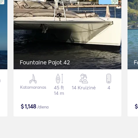
Fountaine Pajot 42
F
Katamaranas
45 ft
14 Kruizinė
4
14 m
$
1,148
/diena