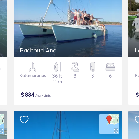
Pachoud Ane
L
Katamaranas
36 ft
8
3
6
K
11 m
$
884
/naktinis