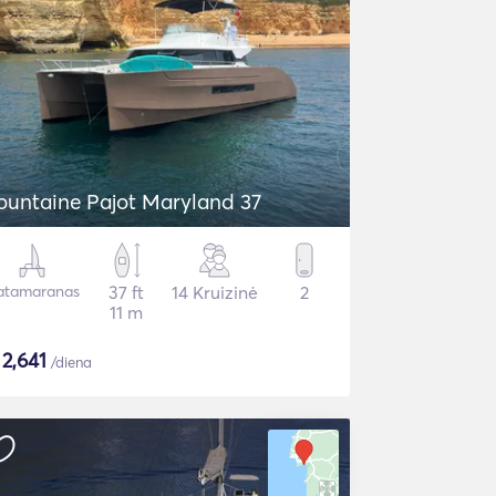
ountaine Pajot Maryland 37
atamaranas
37 ft
14 Kruizinė
2
11 m
$
2,641
/diena