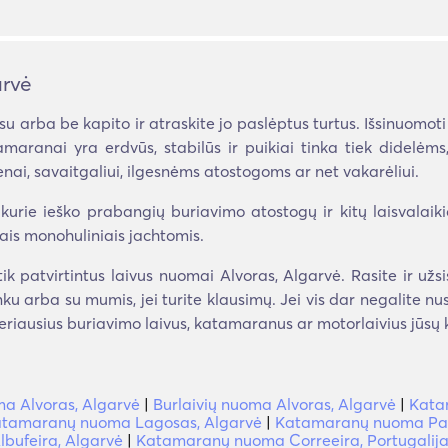
rvė
su arba be kapito ir atraskite jo paslėptus turtus. Išsinuomo
Katamaranai yra erdvūs, stabilūs ir puikiai tinka tiek dide
ai, savaitgaliui, ilgesnėms atostogoms ar net vakarėliui.
urie ieško prabangių buriavimo atostogų ir kitų laisvalaiki
iais monohuliniais jachtomis.
k patvirtintus laivus nuomai Alvoras, Algarvė. Rasite ir už
ninku arba su mumis, jei turite klausimų. Jei vis dar negalite 
eriausius buriavimo laivus, katamaranus ar motorlaivius jūsų k
ma Alvoras, Algarvė
|
Burlaivių nuoma Alvoras, Algarvė
|
Kata
tamaranų nuoma Lagosas, Algarvė
|
Katamaranų nuoma Pat
bufeira, Algarvė
|
Katamaranų nuoma Correeira, Portugalij