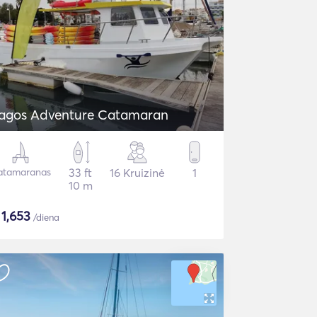
agos Adventure Catamaran
atamaranas
33 ft
16 Kruizinė
1
10 m
$
1,653
/diena