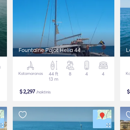
Fountaine Pajot Helia 44
L
Katamaranas
44 ft
8
4
4
Ka
13 m
$
2,297
/naktinis