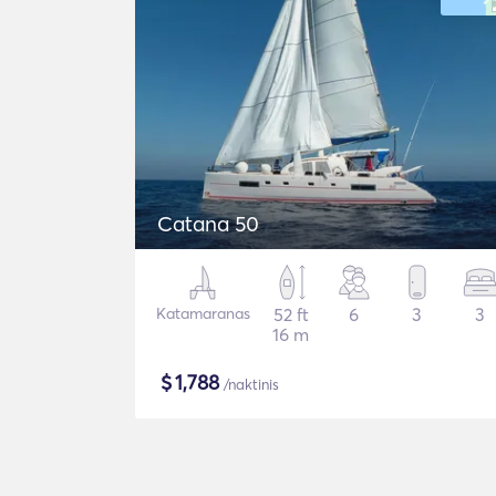
Catana 50
Katamaranas
52 ft
6
3
3
16 m
$
1,788
/naktinis