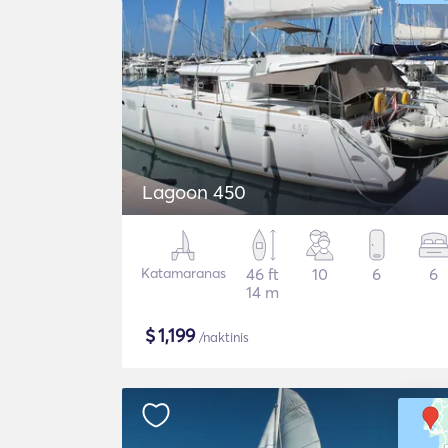
Lagoon 450
Katamaranas
46 ft
10
6
6
14 m
$
1,199
/naktinis