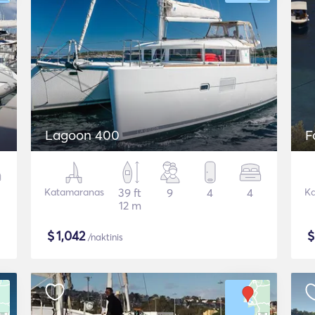
Lagoon 400
F
Katamaranas
39 ft
9
4
4
Ka
12 m
$
1,042
/naktinis