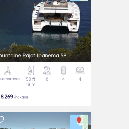
ountaine Pajot Ipanema 58
tamaranas
58 ft
8
4
4
18 m
$
8,269
/naktinis