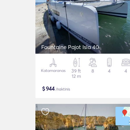
Fountaine Pajot Isla 40
Katamaranas
39 ft
8
4
4
12 m
$
944
/naktinis