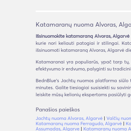
Katamaranų nuoma Alvoras, Alga
Išsinuomokite katamaraną Alvoras, Algarvė
kurie nori keliauti patogiai ir stilingai. 
išsinuomoti katamaraną Alvoras, Algarvė dien
Katamaranai yra populiarūs, ypač tarp tų, k
efektyvumo ir erdvumo, palyginti su tradicin
BednBlue's Jachtų nuomos platforma siūlo ti
minutes. Galite tiesiogiai susisiekti su savi
leiskite mūsų kelionių ekspertams pasiūlyti g
Panašios paieškos
Jachtų nuoma Alvoras, Algarvė
|
Valčių nuo
Katamaranų nuoma Ferragudo, Algarvė
|
Ka
Assumadas, Algarve
|
Katamaranų nuoma Al