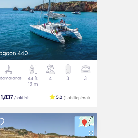
agoon 440
tamaranas
44 ft
4
3
3
13 m
$
1,837
5.0
/naktinis
(1
atsiliepimai
)