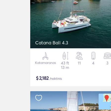
Catana Bali 4.3
Katamaranas
43 ft
11
4
3
13 m
$
2,182
/naktinis