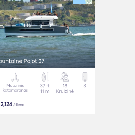
ountaine Pajot 37
Motorinis
37 ft
18
3
katamaranas
11 m
Kruizinė
$
2,124
/diena