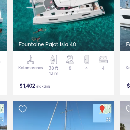
Fountaine Pajot Isla 40
F
Katamaranas
38 ft
8
4
4
Ka
12 m
$
1,402
/naktinis