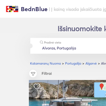
BednBlue
| Į kainą visada įskaičiuota į
Išsinuomokite 
Pradinė vieta
Katamaranų Nuoma
Portugalija
Algarvė
Alv
Filtrai