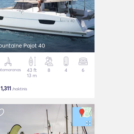
ountaine Pajot 40
tamaranas
43 ft
8
4
6
13 m
$
1,311
/naktinis