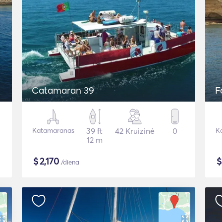
Catamaran 39
F
Katamaranas
39 ft
42 Kruizinė
0
K
12 m
$
2,170
/diena