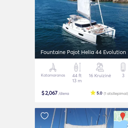
Fountaine Pajot Helia 44 Evolution
Katamaranas
44 ft
16 Kruizinė
3
13 m
$
2,067
5.0
/diena
(1
atsiliepimai
)