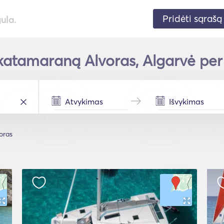
Pridėti sąrašą
gula.
katamaraną Alvoras, Algarvė per 
oras