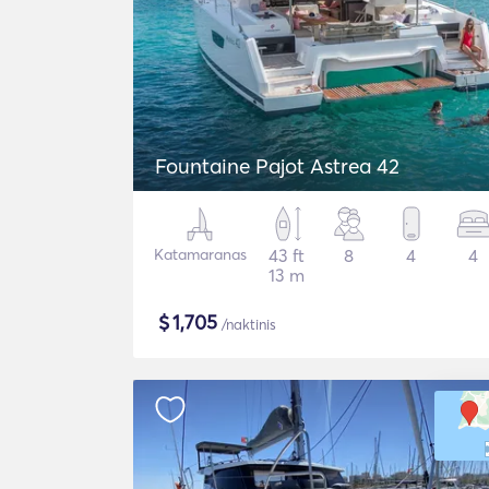
Fountaine Pajot Astrea 42
Katamaranas
43 ft
8
4
4
13 m
$
1,705
/naktinis