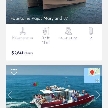
Fountaine Pajot Maryland 37
Katamaranas
37 ft
14 Kruizinė
2
11 m
$
2,641
/diena