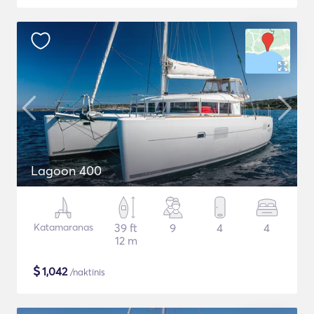
Lagoon 400
Katamaranas
39 ft
9
4
4
12 m
$
1,042
/naktinis