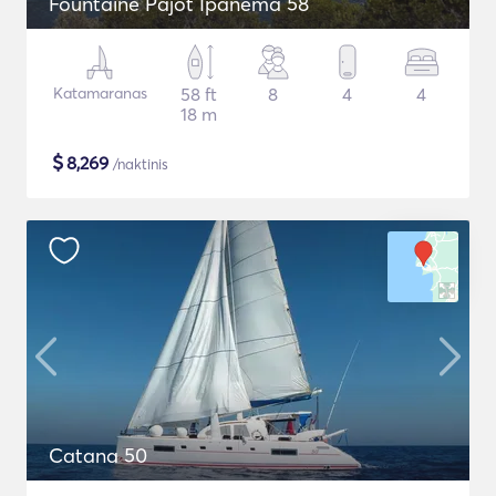
Fountaine Pajot Ipanema 58
Katamaranas
58 ft
8
4
4
18 m
$
8,269
/naktinis
Catana 50