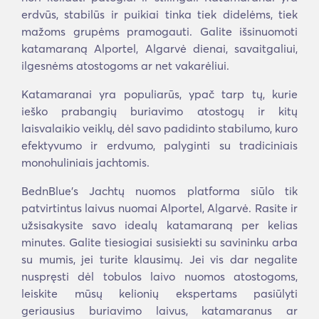
erdvūs, stabilūs ir puikiai tinka tiek didelėms, tiek
mažoms grupėms pramogauti. Galite išsinuomoti
katamaraną Alportel, Algarvė dienai, savaitgaliui,
ilgesnėms atostogoms ar net vakarėliui.
Katamaranai yra populiarūs, ypač tarp tų, kurie
ieško prabangių buriavimo atostogų ir kitų
laisvalaikio veiklų, dėl savo padidinto stabilumo, kuro
efektyvumo ir erdvumo, palyginti su tradiciniais
monohuliniais jachtomis.
BednBlue's Jachtų nuomos platforma siūlo tik
patvirtintus laivus nuomai Alportel, Algarvė. Rasite ir
užsisakysite savo idealų katamaraną per kelias
minutes. Galite tiesiogiai susisiekti su savininku arba
su mumis, jei turite klausimų. Jei vis dar negalite
nuspręsti dėl tobulos laivo nuomos atostogoms,
leiskite mūsų kelionių ekspertams pasiūlyti
geriausius buriavimo laivus, katamaranus ar