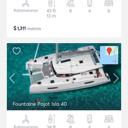
Katamaranas
43 ft
8
4
6
13 m
$
1,311
/naktinis
Fountaine Pajot Isla 40
Katamaranas
38 ft
8
4
4