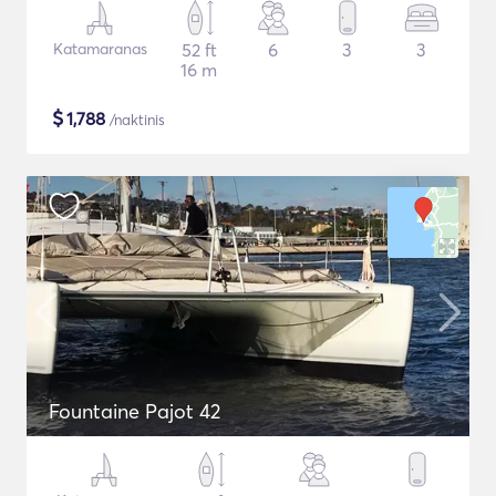
Katamaranas
52 ft
6
3
3
16 m
$
1,788
/naktinis
Fountaine Pajot 42