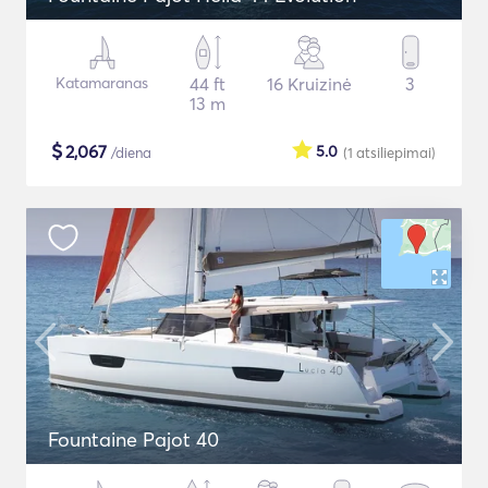
Katamaranas
44 ft
16 Kruizinė
3
13 m
$
2,067
5.0
/diena
(1
atsiliepimai
)
Fountaine Pajot 40