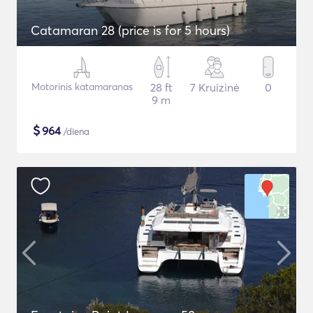
Catamaran 28 (price is for 5 hours)
Motorinis katamaranas
28 ft
7 Kruizinė
0
9 m
$
964
/diena