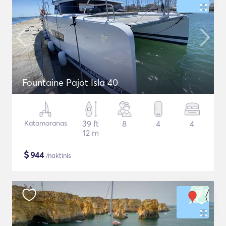
Fountaine Pajot Isla 40
Katamaranas
39 ft
8
4
4
12 m
$
944
/naktinis