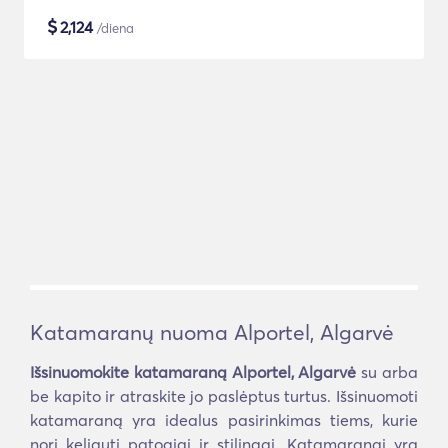
$
2,124
/diena
Katamaranų nuoma Alportel, Algarvė
Išsinuomokite katamaraną Alportel, Algarvė
su arba
be kapito ir atraskite jo paslėptus turtus. Išsinuomoti
katamaraną yra idealus pasirinkimas tiems, kurie
nori keliauti patogiai ir stilingai. Katamaranai yra