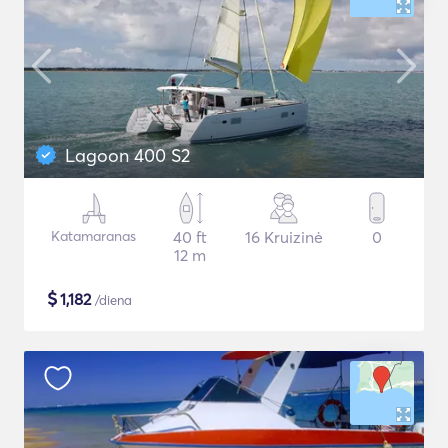
Lagoon 400 S2
Katamaranas
40 ft
16 Kruizinė
0
12 m
$
1,182
/diena