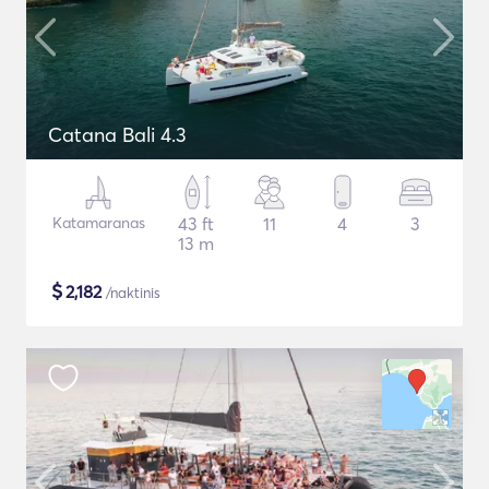
Catana Bali 4.3
Katamaranas
43 ft
11
4
3
13 m
$
2,182
/naktinis