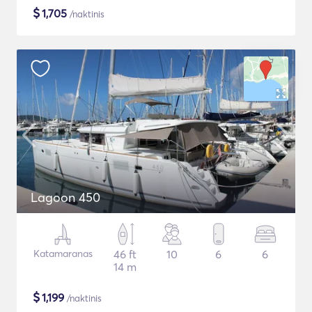
$
1,705
/naktinis
Lagoon 450
Katamaranas
46 ft
10
6
6
14 m
$
1,199
/naktinis