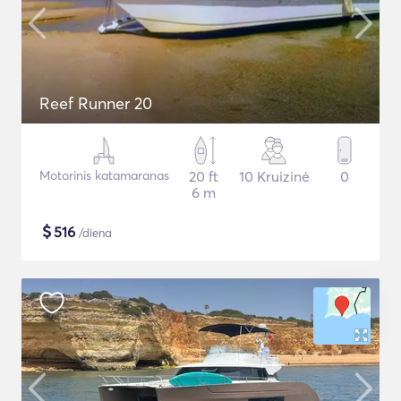
Reef Runner 20
Motorinis katamaranas
20 ft
10 Kruizinė
0
6 m
$
516
/diena