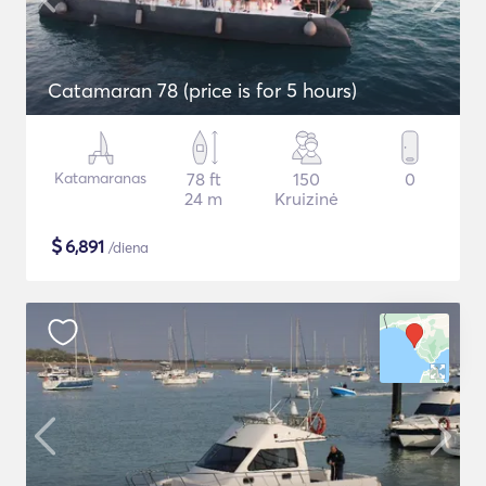
Catamaran 78 (price is for 5 hours)
Katamaranas
78 ft
150
0
24 m
Kruizinė
$
6,891
/diena