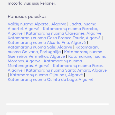
motorlaivius jūsų kelionei.
Panašios paieškos
Valčių nuoma Alportel, Algarvė
|
Jachtų nuoma
Alportel, Algarvė
|
Katamaranų nuoma Farrobo,
Algarve
|
Katamaranų nuoma Clareanes, Algarvė
|
Katamaranų nuoma Casa Branca Touriz, Algarvė
|
Katamaranų nuoma Alcaria Fria, Algarvė
|
Katamaranų nuoma Salir, Algarvė
|
Katamaranų
nuoma Galvana, Portugalija
|
Katamaranų nuoma
Guerreiros Vermelhos, Algarvė
|
Katamaranų nuoma
Morenos, Algarve
|
Katamaranų nuoma
Montenegras, Algarvė
|
Katamaranų nuoma Faras,
Algarvė
|
Katamaranų nuoma Santo Amaro, Algarvė
|
Katamaranų nuoma Oljaunas, Algarvė
|
Katamaranų nuoma Quinta do Lago, Algarvė