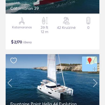
Catamaran 39
Katamaranas
39 ft
42 Kruizinė
0
12 m
$
2,170
/diena
Fountaine Pajot Helia 44 Evolution