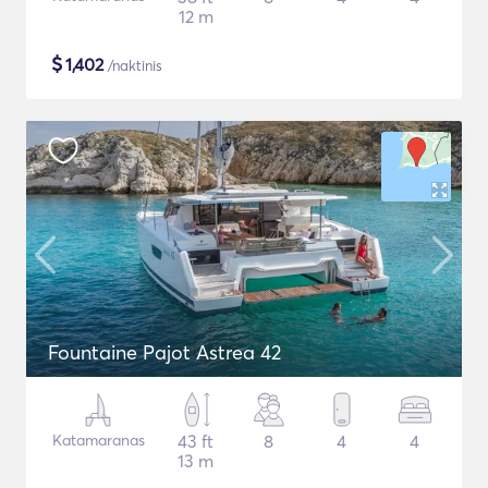
12 m
$
1,402
/naktinis
Fountaine Pajot Astrea 42
Katamaranas
43 ft
8
4
4
13 m