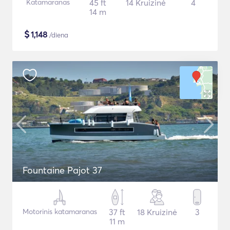
Katamaranas
45 ft
14 Kruizinė
4
14 m
$
1,148
/diena
Fountaine Pajot 37
Motorinis katamaranas
37 ft
18 Kruizinė
3
11 m