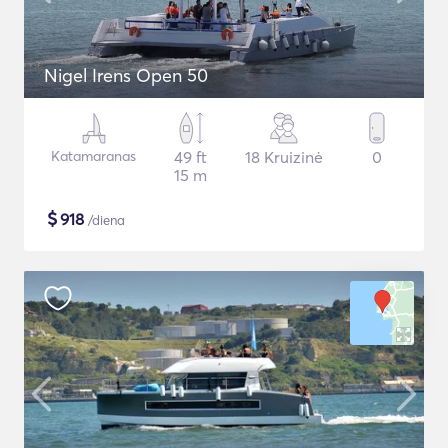
Nigel Irens Open 50
Katamaranas
49 ft
18 Kruizinė
0
15 m
$
918
/diena