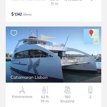
11 m
$
1,142
/diena
Catamaran Lisbon
Katamaranas
62 ft
180
2
19 m
Kruizinė