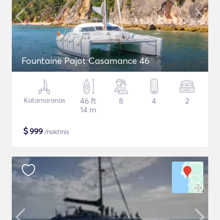
Fountaine Pajot Casamance 46
Katamaranas
46 ft
8
4
2
14 m
$
999
/naktinis