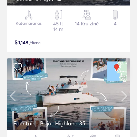
Katamaranas
45 ft
14 Kruizinė
4
14 m
$
1,148
/diena
Fountaine Pajot Highland 35