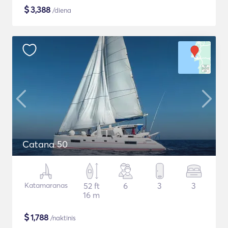
$
3,388
/diena
Catana 50
Katamaranas
52 ft
6
3
3
16 m
$
1,788
/naktinis