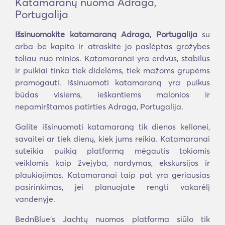
Katamaranų nuoma Adraga,
Portugalija
Išsinuomokite katamaraną Adraga, Portugalija
su
arba be kapito ir atraskite jo paslėptas grožybes
toliau nuo minios. Katamaranai yra erdvūs, stabilūs
ir puikiai tinka tiek didelėms, tiek mažoms grupėms
pramogauti. Išsinuomoti katamaraną yra puikus
būdas visiems, ieškantiems malonios ir
nepamirštamos patirties Adraga, Portugalija.
Galite išsinuomoti katamaraną tik dienos kelionei,
savaitei ar tiek dienų, kiek jums reikia. Katamaranai
suteikia puikią platformą mėgautis tokiomis
veiklomis kaip žvejyba, nardymas, ekskursijos ir
plaukiojimas. Katamaranai taip pat yra geriausias
pasirinkimas, jei planuojate rengti vakarėlį
vandenyje.
BednBlue's Jachtų nuomos platforma siūlo tik