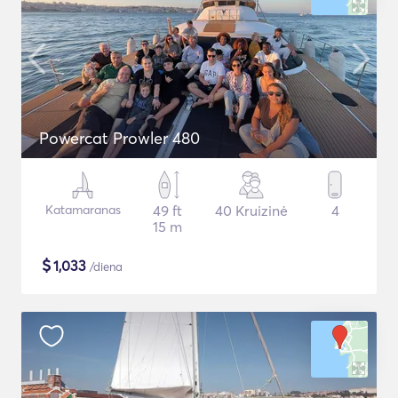
Powercat Prowler 480
Katamaranas
49 ft
40 Kruizinė
4
15 m
$
1,033
/diena