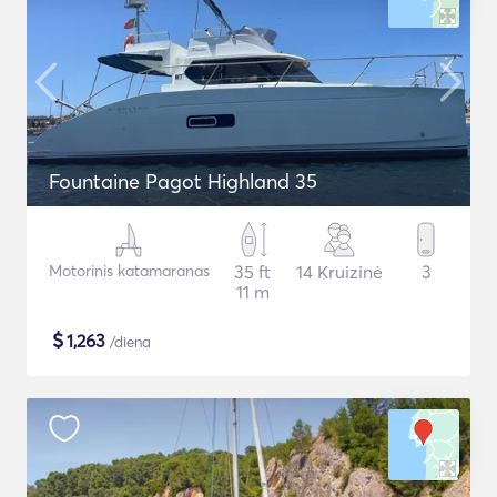
Fountaine Pagot Highland 35
Motorinis katamaranas
35 ft
14 Kruizinė
3
11 m
$
1,263
/diena