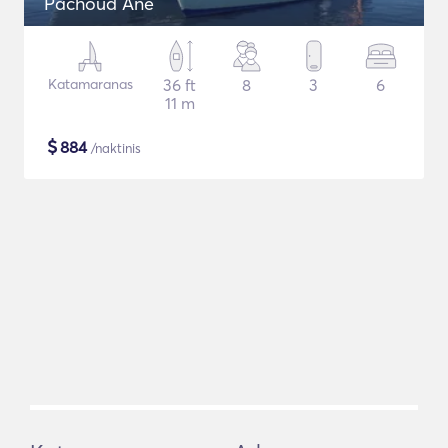
Pachoud Ane
Katamaranas
36 ft
8
3
6
11 m
$
884
/naktinis