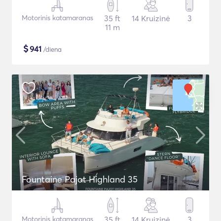
Motorinis katamaranas
35 ft
14 Kruizinė
3
11 m
$
941
/diena
Fountaine Pajot Highland 35
Motorinis katamaranas
35 ft
14 Kruizinė
3