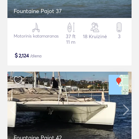
Fountaine Pajot 37
Motorinis katamaranas
37 ft
18 Kruizinė
3
11 m
$
2,124
/diena
Fountaine Pajot 42