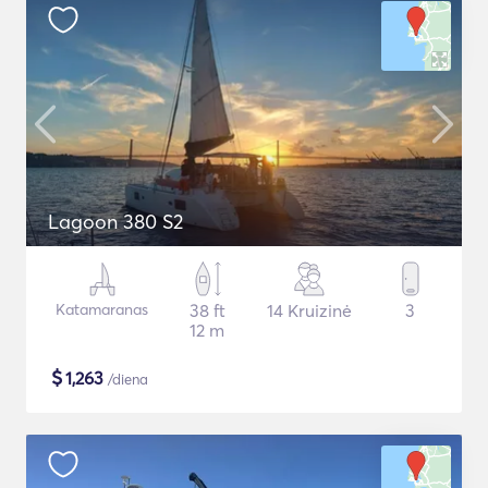
Lagoon 380 S2
Katamaranas
38 ft
14 Kruizinė
3
12 m
$
1,263
/diena