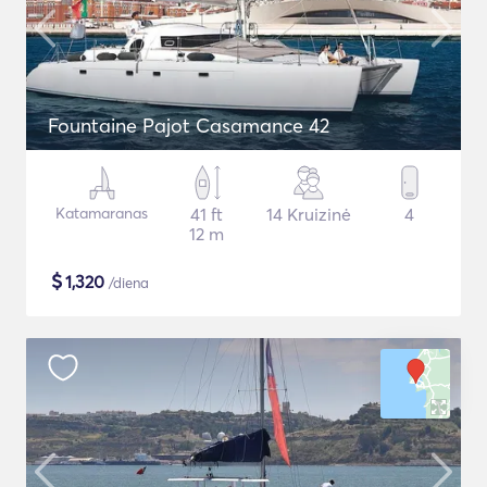
Fountaine Pajot Casamance 42
Katamaranas
41 ft
14 Kruizinė
4
12 m
$
1,320
/diena