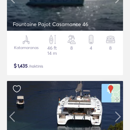
Fountaine Pajot Casamance 46
Katamaranas
46 ft
8
4
8
14 m
$
1,435
/naktinis