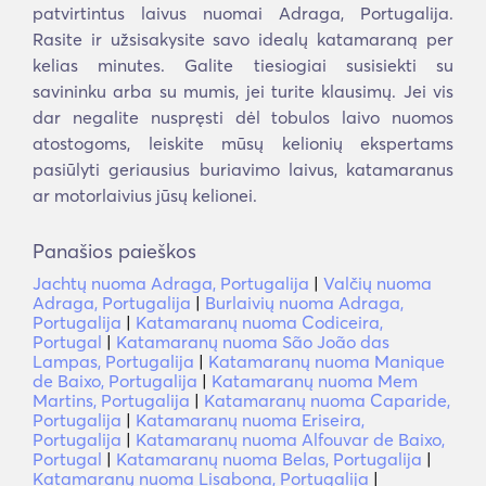
patvirtintus laivus nuomai Adraga, Portugalija.
Rasite ir užsisakysite savo idealų katamaraną per
kelias minutes. Galite tiesiogiai susisiekti su
savininku arba su mumis, jei turite klausimų. Jei vis
dar negalite nuspręsti dėl tobulos laivo nuomos
atostogoms, leiskite mūsų kelionių ekspertams
pasiūlyti geriausius buriavimo laivus, katamaranus
ar motorlaivius jūsų kelionei.
Panašios paieškos
Jachtų nuoma Adraga, Portugalija
|
Valčių nuoma
Adraga, Portugalija
|
Burlaivių nuoma Adraga,
Portugalija
|
Katamaranų nuoma Codiceira,
Portugal
|
Katamaranų nuoma São João das
Lampas, Portugalija
|
Katamaranų nuoma Manique
de Baixo, Portugalija
|
Katamaranų nuoma Mem
Martins, Portugalija
|
Katamaranų nuoma Caparide,
Portugalija
|
Katamaranų nuoma Eriseira,
Portugalija
|
Katamaranų nuoma Alfouvar de Baixo,
Portugal
|
Katamaranų nuoma Belas, Portugalija
|
Katamaranų nuoma Lisabona, Portugalija
|