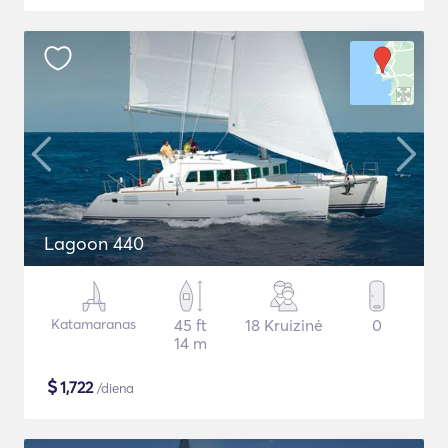
Lagoon 440
Katamaranas
45 ft
18 Kruizinė
0
14 m
$
1,722
/diena