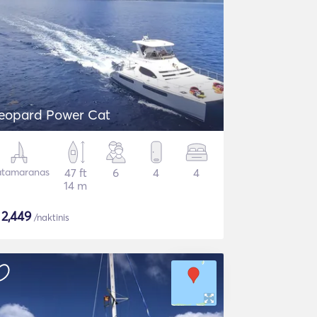
eopard Power Cat
tamaranas
47 ft
6
4
4
14 m
$
2,449
/naktinis