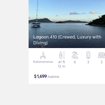
Lagoon 410 (Crewed, Luxury with
Diving)
Katamaranas
41 ft
6
3
3
12 m
$
1,699
/naktinis