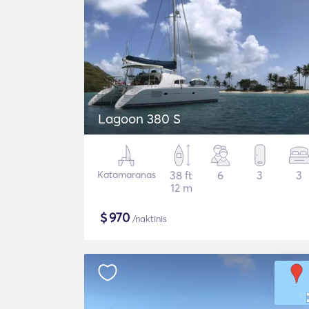
Lagoon 380 S
Katamaranas
38 ft
6
3
3
12 m
$
970
/naktinis