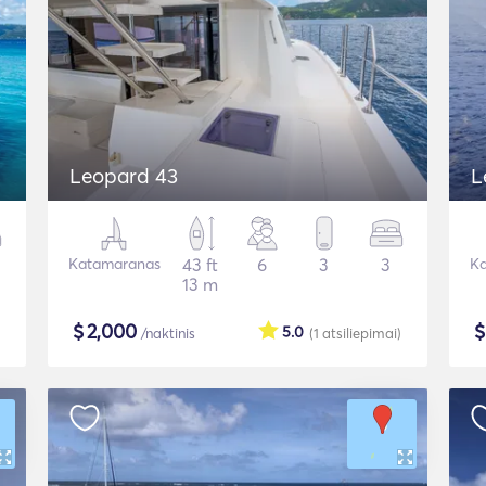
Leopard 43
L
Katamaranas
43 ft
6
3
3
Ka
13 m
$
2,000
5.0
/naktinis
(1
atsiliepimai
)