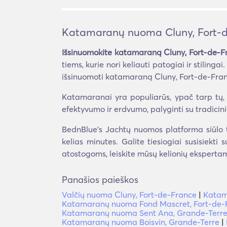
Katamaranų nuoma Cluny, Fort-
Išsinuomokite katamaraną Cluny, Fort-de-F
tiems, kurie nori keliauti patogiai ir stilin
išsinuomoti katamaraną Cluny, Fort-de-Franc
Katamaranai yra populiarūs, ypač tarp tų, k
efektyvumo ir erdvumo, palyginti su tradicin
BednBlue's Jachtų nuomos platforma siūlo t
kelias minutes. Galite tiesiogiai susisiekti
atostogoms, leiskite mūsų kelionių ekspertam
Panašios paieškos
Valčių nuoma Cluny, Fort-de-France
|
Katam
Katamaranų nuoma Fond Mascret, Fort-de-
Katamaranų nuoma Sent Ana, Grande-Terr
Katamaranų nuoma Boisvin, Grande-Terre
|