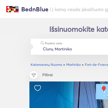
BednBlue
| Į kainą visada įskaičiuota į
Išsinuomokite kat
Pradinė vieta
Katamaranų Nuoma
Martinika
Fort-de-Franc
Filtrai