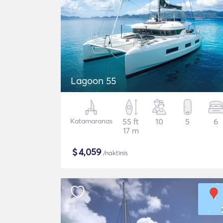
Lagoon 55
Katamaranas
55 ft
10
5
6
17 m
$
4,059
/naktinis