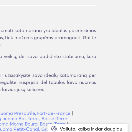
inuomoti katamaraną yra idealus pasirinkimas
delėms, tiek mažoms grupėms pramogauti. Galite
i.
o veiklų, dėl savo padidinto stabilumo, kuro
 ir užsisakysite savo idealų katamaraną per
r negalite nuspręsti dėl tobulos laivo nuomos
aivius jūsų kelionei.
oma Presquʼîle, Fort-de-France
|
nuoma Bas Teras, Basse-Terre
|
ma Morne Bourg, Basse-Terre
|
Valiuta, kalba ir dar daugiau
uoma Petit-Canal, Grande-Terre
|