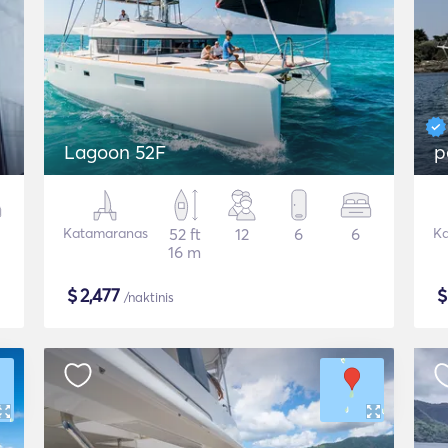
Lagoon 52F
p
Katamaranas
52 ft
12
6
6
Ka
16 m
$
2,477
/naktinis