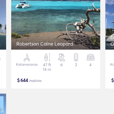
D
Robertson Caine Leopard
O
Katamaranas
47 ft
6
3
4
Ka
14 m
$
644
/naktinis