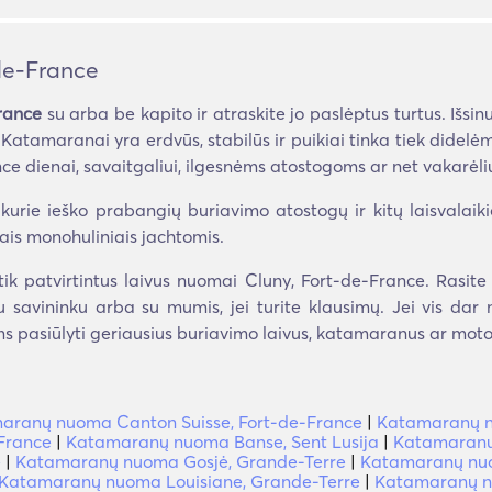
de-France
rance
su arba be kapito ir atraskite jo paslėptus turtus. Išs
gai. Katamaranai yra erdvūs, stabilūs ir puikiai tinka tiek di
e dienai, savaitgaliui, ilgesnėms atostogoms ar net vakarėliu
urie ieško prabangių buriavimo atostogų ir kitų laisvalaiki
iais monohuliniais jachtomis.
ik patvirtintus laivus nuomai Cluny, Fort-de-France. Rasite
 su savininku arba su mumis, jei turite klausimų. Jei vis da
s pasiūlyti geriausius buriavimo laivus, katamaranus ar motorl
aranų nuoma Canton Suisse, Fort-de-France
|
Katamaranų nu
France
|
Katamaranų nuoma Banse, Sent Lusija
|
Katamaranų 
e
|
Katamaranų nuoma Gosjė, Grande-Terre
|
Katamaranų nuo
Katamaranų nuoma Louisiane, Grande-Terre
|
Katamaranų n