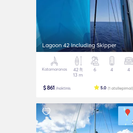
Lagoon 42 Including Skipper
Katamaranas
42 ft
6
4
4
13 m
$
861
5.0
/naktinis
(1
atsiliepimai
)