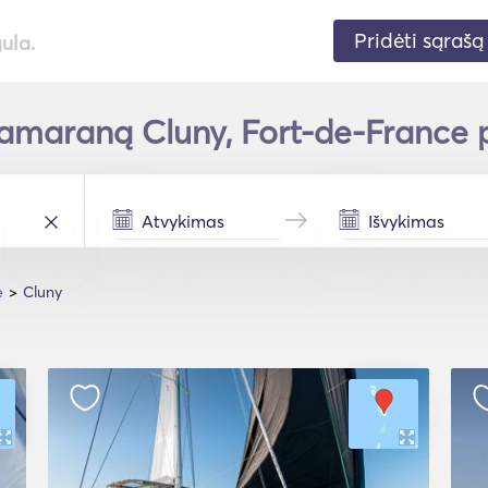
Pridėti sąrašą
gula.
amaraną Cluny, Fort-de-France p
e
Cluny