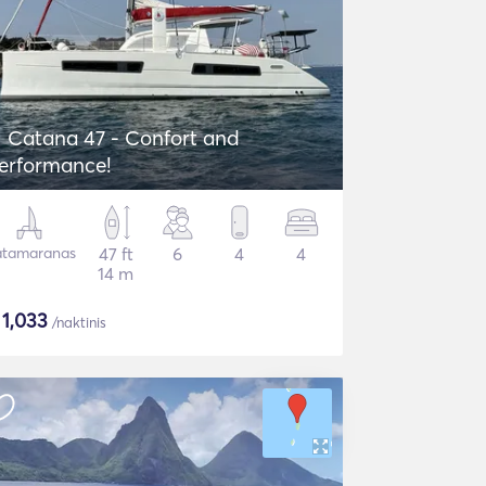
Catana 47 - Confort and
erformance!
tamaranas
47 ft
6
4
4
14 m
$
1,033
/naktinis