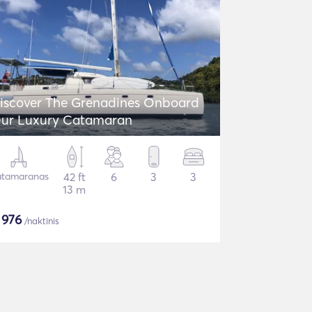
iscover The Grenadines Onboard
ur Luxury Catamaran
tamaranas
42 ft
6
3
3
13 m
$
976
/naktinis